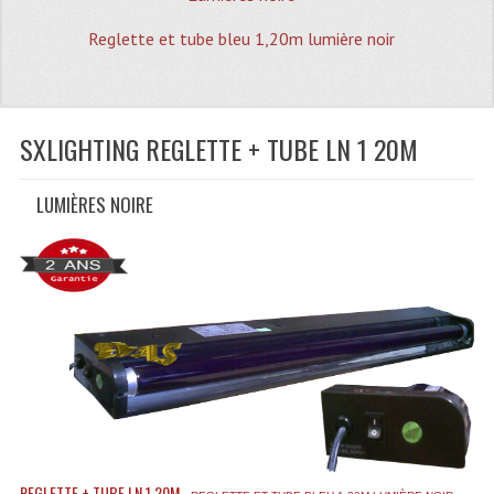
Quoi De Neuf?
Reglette et tube bleu 1,20m lumière noir
Promotions
Plan Acces, Horaires.
SXLIGHTING REGLETTE + TUBE LN 1 20M
Location De Matériel
Le Matériel D´occasion
LUMIÈRES NOIRE
Recherche Avancée
Recevoir Nos Promotions
Faire Votre Devis
CATÉGORIES
Sonorisation
Accessoires Pieds Cellules Diamants
REGLETTE + TUBE LN 1.20M