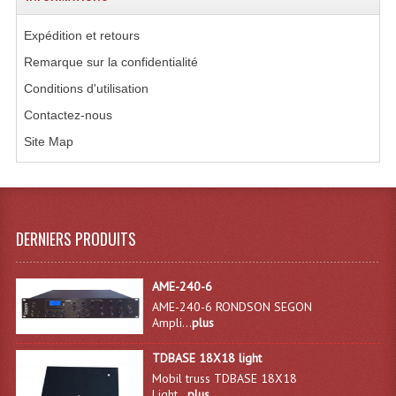
Microphones Scène Et Studio
Expédition et retours
Microphones Filaires
Remarque sur la confidentialité
Conditions d'utilisation
Micro Sans Fil HF VHF 200MHZ
Contactez-nous
Micro Sans Fil HF UHF 800MHZ
Site Map
Micros De Studio
Microphones De Surface
DERNIERS PRODUITS
Multi-Effets, Reverbes Etc...
Peripheriques Traitements Et Accessoires
AME-240-6
AME-240-6 RONDSON SEGON
Portes Voix Mégaphones
Ampli...
plus
Pupitre Pour Discours
TDBASE 18X18 light
Mobil truss TDBASE 18X18
Samplers, Échantillonneurs
Light...
plus