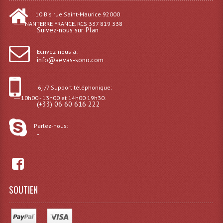
10 Bis rue Saint-Maurice 92000
Effets LASERS
----- NANTERRE FRANCE. RCS 337 819 338
Suivez-nous sur Plan
Laser Multi-Points
Écrivez-nous à:
Lasers (Effets Volumetriques)
info@aevas-sono.com
Lasers D'extérieur Multi-Points
6j /7 Support téléphonique:
Effets Lumineux À Leds
--- 10h00 - 13h00 et 14h00 19h30.
(+33) 06 60 616 222
Effets Lumineux, Centre De Piste
Parlez-nous:
-
Effets Lumineux, Effets Disco
Electronique Commande Light
Blocs De Puissance
SOUTIEN
Chenillards Modulateurs
Consoles Éclairage DMX