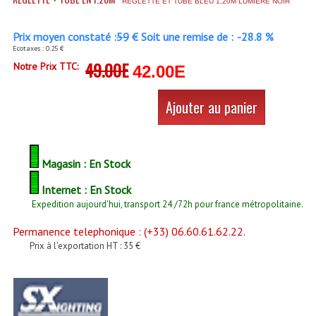
REGLETTE ET TUBE BLEU 1,20M LUMIÈRE NOIR
Accessoires Enceintes
Accessoires Micro, Pieds De Régie
Prix moyen constaté :
59
€ Soit une remise de :
-28.8 %
Ecotaxes : 0.25 €
49.00E
Cellule (s)
Notre Prix TTC:
42.00E
Diamants
Ajouter au panier
Pieds D'enceintes
Selecteurs Audio Vidéo
Magasin : En Stock
Amplificateurs
Internet : En Stock
Expedition aujourd'hui, transport 24 /72h pour france métropolitaine.
Amplificateurs Multi-Canaux
Permanence telephonique : (+33) 06.60.61.62.22.
Casques Stéréo
Prix à l'exportation HT : 35 €
Compresseurs , Limiteurs , Noise Gate
Egaliseur Egaliseurs