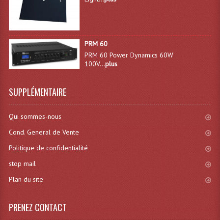
Système Sans Fil In-Ear Monitoring
Table Mixages Et Contrôleurs & Consoles
PRM 60
Tables De Mixage DJ
PRM 60 Power Dynamics 60W
100V...
plus
Controleurs DJ USB / MP3
SUPPLÉMENTAIRE
Consoles Sono Et Studio
Consoles Numériques
Qui sommes-nous
Cond. General de Vente
Consoles Amplifiées
Politique de confidentialité
Lumière
stop mail
Boules À Facettes
Plan du site
Changeurs De Couleurs
PRENEZ CONTACT
Déco Light