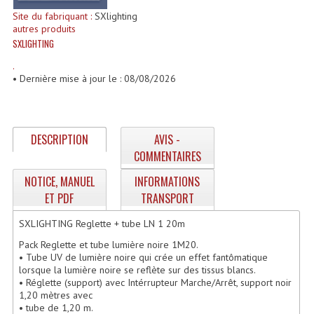
Enceintes Et Caissons Basses
Site du fabriquant :
SXlighting
autres produits
Packs Sono
SXLIGHTING
.
Enceintes Amplifiées Actives
• Dernière mise à jour le : 08/08/2026
Enceintes, Système Amplifiés
Enceintes Passives Sono
DESCRIPTION
AVIS -
Retours De Scène
COMMENTAIRES
NOTICE, MANUEL
INFORMATIONS
Caisson De Basse Amplifié
ET PDF
TRANSPORT
Caissons De Basses
SXLIGHTING Reglette + tube LN 1 20m
Enceinte Nomade Bluetooth
Pack Reglette et tube lumière noire 1M20.
• Tube UV de lumière noire qui crée un effet fantômatique
Enceintes (Ecoutes De Studio)
lorsque la lumière noire se reflète sur des tissus blancs.
• Réglette (support) avec Intérrupteur Marche/Arrêt, support noir
1,20 mètres avec
Enceintes Autonomes Portables Amplifiées
• tube de 1,20 m.