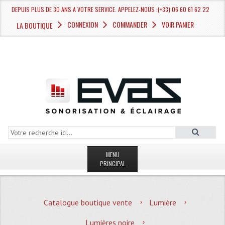
DEPUIS PLUS DE 30 ANS A VOTRE SERVICE. APPELEZ-NOUS :(+33) 06 60 61 62 22
CONNEXION
COMMANDER
VOIR PANIER
LA BOUTIQUE
MENU
PRINCIPAL
LA BOUTIQUE VENTE
Catalogue boutique vente
Lumière
MAGASIN
Lumières noire