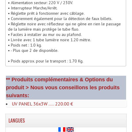
• Alimentation secteur: 220 V / 230V.
Enceintes Hifi
• Interrupteur Marche/Arrêt.
• Réglette prêt à fonctionner avec câblage.
Enceintes Monitoring
• Conviennent également pour la détection de faux billets.
• Réglette noire avec réflecteur qui ne gène en rien le passage
Filtres Actifs, Correcteurs
de la lumière mais protège le tube fluo.
• Faciles à installer au mur ou au plafond.
• Livrée avec 1 tube lumière noire 1.20 mètre.
Haut-Parleurs Moteurs Tweeters Filtres
• Poids net : 1.0 kg.
• - Plus que 2 de disponible.
Haut Parleurs Sono
• Poids approx. pour le transport : 1.70 Kg.
Filtres Passifs
Haut-Parleurs Amplis Guitare
** Produits complémentaires & Options du
produit > Nous vous conseillons les produits
Moteurs Pavillons Pour Enceinte
suivants:
Tweeters Pour Enceintes
UV PANEL 36x3W ..... 220.00 €
Lecteurs Audio & Sources
LANGUES
Platines Disque Vinyles