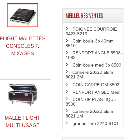
MEILLEURES VENTES
POIGNEE COURROIE
3423-5216
FLIGHT MALETTES
Coin boule 3p 40mm
8510
CONSOLES T.
RENFORT ANGLE 8508-
MIXAGES
1083
Coin boule med 3p 8509
cornière 20x20 alum
8021 2M
COIN CARRE GM 8502
RENFORT ANGLE Med
COIN HP PLASTIQUE
8500
cornière 20x20 alum
8021 1M
MALLE FLIGHT
grenouillère 2240-8101
MULTI-USAGE