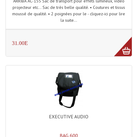
ARRIBA AC-155 Sac de transport pour effets lumineux, vidéo
projecteur etc... Sac de très belle qualité. • Coutures et tissus
Grill Auto-Porté
moussé de qualité. • 2 poignées pour le - cliquez-ici pour lire
la suite...
Monotubes Et Angles 50mm
Pendrillon Et Ossature
31.00E
Pieds De Levage
Ponts - Portiques
Praticable Et Accessoires
Structure Echelle 290 Asd
Structure Et Angles Quatro Deco
Structures
EXECUTIVE AUDIO
Structures Carrées
Structures, Angles Sd150
BAG 600