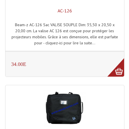
Rack 19" PRO Betonex
AC-126
Rack 19" Standard Betonex
Beam-z AC-126 Sac VALISE SOUPLE Dim: 35,50 x 20,50 x
20,00 cm. La valise AC 126 est conçue pour protéger les
Sac Trolley De Transport
projecteurs mobiles. Grâce à ses dimensions, elle est parfaite
pour - cliquez-ici pour lire la suite...
Sacs & Housses De Transport
Valises Pour Clavier
34.00E
Rack 19 Pouces Multiplis
Accessoires Flight-Case Coins Roulettes
Rack 19" STYLE VSR (capot En L)
Machines À Effets Fumées, Mousses, Liquid
Machines À Fumées
Effets Projection Et Jet De CO2