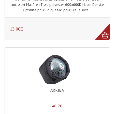
Enceintes Hifi
coulissant Matière : Tissu polyester 600x600D Haute Densité
Optimisé pour - cliquez-ici pour lire la suite...
Enceintes Monitoring
Filtres Actifs, Correcteurs
13.00E
Haut-Parleurs Moteurs Tweeters Filtres
Haut Parleurs Sono
Filtres Passifs
Haut-Parleurs Amplis Guitare
Moteurs Pavillons Pour Enceinte
Tweeters Pour Enceintes
ARRIBA
Lecteurs Audio & Sources
AC-70
Platines Disque Vinyles