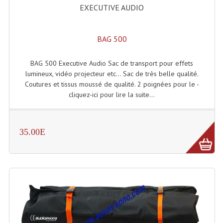
EXECUTIVE AUDIO
Machines À Brouillard
BAG 500
Lanceur De Flammes Et Cartouche De Gaz
Machine À Etincelles Froides
BAG 500 Executive Audio Sac de transport pour effets
lumineux, vidéo projecteur etc... Sac de très belle qualité.
Machines & Canon À Confettis
Coutures et tissus moussé de qualité. 2 poignées pour le -
cliquez-ici pour lire la suite...
Machines À Bulles
Machines À Effet Brouillard
35.00E
Machines À Fumée Lourde
Machines À Mousse, Neige, Liquides
Liquide À Brouillard
Liquide À Bulles
Liquide À Neige