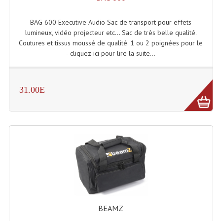
Tour De Travail Et Échafaudage
BAG 600 Executive Audio Sac de transport pour effets
lumineux, vidéo projecteur etc... Sac de très belle qualité.
Flight-Case (s) Et Accessoires
Coutures et tissus moussé de qualité. 1 ou 2 poignées pour le
- cliquez-ici pour lire la suite...
Flight Case Plasma Et Écran LCD
Flight Case Régie
31.00E
Flight Cases Platine Disque. Lecteurs CD
Flight Malettes Consoles T. Mixages
Flight-Case CDs Et Disques Vinyls
Flight-Case Pour Contrôleur DJ
Flight-Case Pour La Lumière
Malle Flight Multi-Usage
BEAMZ
Meubles DJ