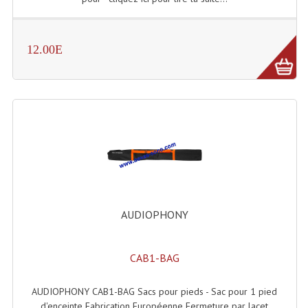
Enceintes Et Caissons Basses
Packs Sono
12.00E
Enceintes Amplifiées Actives
Enceintes, Système Amplifiés
Enceintes Passives Sono
Retours De Scène
Caisson De Basse Amplifié
Caissons De Basses
AUDIOPHONY
Enceinte Nomade Bluetooth
CAB1-BAG
Enceintes (Ecoutes De Studio)
Enceintes Autonomes Portables Amplifiées
AUDIOPHONY CAB1-BAG Sacs pour pieds - Sac pour 1 pied
d'enceinte Fabrication Européenne Fermeture par lacet