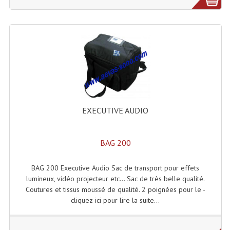
Connectiques, Prises Etc...
Adaptateurs Audio
Divers Bricolage
Divers Bricolage
Haut-Parleurs Origine Sav
EXECUTIVE AUDIO
Membrannes De Haut Parleurs
Pieces Détachées Sav
BAG 200
Public-Adress
BAG 200 Executive Audio Sac de transport pour effets
Accessoires Public-Adress L100V
lumineux, vidéo projecteur etc... Sac de très belle qualité.
Coutures et tissus moussé de qualité. 2 poignées pour le -
Amplificateurs (L 100v)
cliquez-ici pour lire la suite...
Enceintes Encastrables Ligne 100V 4-8 Ohm