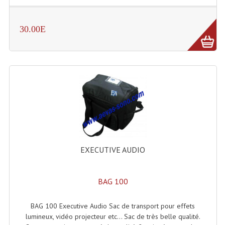
Système Boucle Magnétique
30.00E
Structures, Pieds, Ponts...
Angle AG20 Structure Contest
Angle AG29 Structure Contest
Angle DECO22Q Structure Contest
Angle DECOTRI Structure Contest
Angle DUO Structure Contest
EXECUTIVE AUDIO
Angles Structure ASD SX290
Angles Structure ASD SZ 290
BAG 100
Angles Structure Duo290
BAG 100 Executive Audio Sac de transport pour effets
lumineux, vidéo projecteur etc... Sac de très belle qualité.
Angles Structure QUATRO290