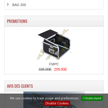
BAG 200
PROMOTIONS
FMPC
335.00E
299.00E
AVIS DES CLIENTS
We use cookies to track usage and preferences.
I Understand
Disable Cookies