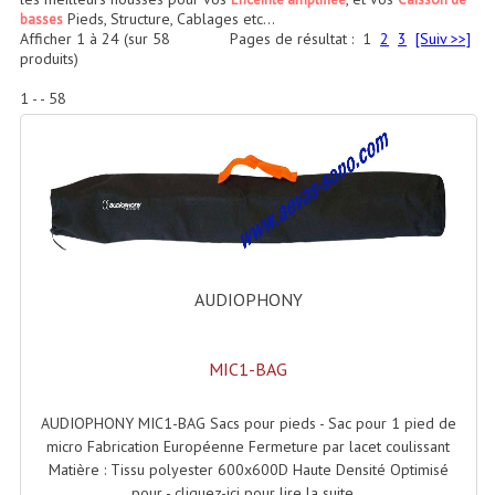
Accessoires Enceintes
Pieds, Structure, Cablages etc...
basses
Afficher
1
à
24
(sur
58
Pages de résultat :
1
2
3
[Suiv >>]
Accessoires Micro, Pieds De Régie
produits)
1 - - 58
Cellule (s)
Diamants
Pieds D'enceintes
Selecteurs Audio Vidéo
Amplificateurs
AUDIOPHONY
Amplificateurs Multi-Canaux
MIC1-BAG
Casques Stéréo
Compresseurs , Limiteurs , Noise Gate
AUDIOPHONY MIC1-BAG Sacs pour pieds - Sac pour 1 pied de
micro Fabrication Européenne Fermeture par lacet coulissant
Egaliseur Egaliseurs
Matière : Tissu polyester 600x600D Haute Densité Optimisé
pour - cliquez-ici pour lire la suite...