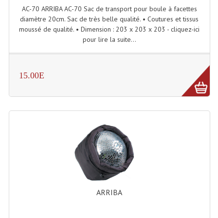
AC-70 ARRIBA AC-70 Sac de transport pour boule à facettes
Lecteurs Cd À Plats
diamètre 20cm. Sac de très belle qualité. • Coutures et tissus
moussé de qualité. • Dimension : 203 x 203 x 203 - cliquez-ici
Lecteurs Cd À Plats Lecteur MP3
pour lire la suite...
Lecteurs Double Cd Mixage Intégrée
Lecteurs Double Cd MP3
15.00E
Lecteurs Lasers Simple Et Mp3 (rack 19")
Minidisc
Digital Package Et Logiciel
Enregistreur Numérique
Platines Dvd Pour Dj
Platines Cassettes
ARRIBA
Limiteur De Niveau Sonore