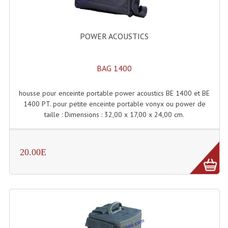
Dispatches
POWER ACOUSTICS
Filtres Et Divers
Flexibles Lumineux Leds
BAG 1400
Guirlandes Lumineuse
housse pour enceinte portable power acoustics BE 1400 et BE
Gyrophares À Leds
1400 PT. pour petite enceinte portable vonyx ou power de
taille : Dimensions : 32,00 x 17,00 x 24,00 cm.
Lampes Ampoules
Ampoules - Tubes Lumière Noire Black Gun
20.00E
Lampes À Décharges
Lampes De Couleurs
Lampes Dichroique
Lampes Halogenes Divers