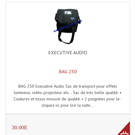
Projecteurs Poursuite
Projecteurs Théatre: Plan Convexe Fresnel
Rampe De Spots
Scanners
Stroboscopes
EXECUTIVE AUDIO
Câbles, Connectiques.
BAG 250
Câblage Electrique
BAG 250 Executive Audio Sac de transport pour effets
Câble Rallonge DMX512 MIDI
lumineux, vidéo projecteur etc... Sac de très belle qualité. •
Coutures et tissus moussé de qualité. • 2 poignées pour le -
Câbles Module, Cables Audio
cliquez-ici pour lire la suite...
Câble Multi-Paires Audio
Câbles Enceintes
30.00E