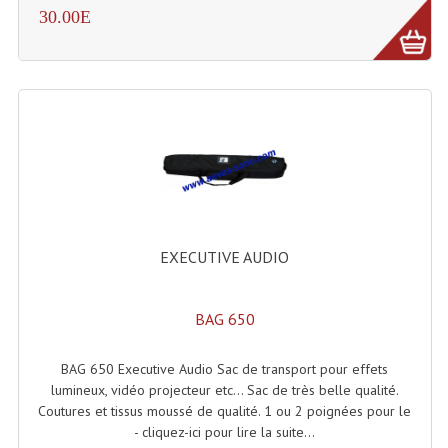
30.00E
Enceintes Murales (Ligne 100V 16 - 8 Ohm)
Hp À Chambre De Compression
Lecteurs Mp3 Et CDs Sources
Microphone PA & Micro Pupitre
Projecteurs De Son
Sono: Conférences Securité Visite Guidée
EXECUTIVE AUDIO
Système D'audio Guide
Système D'interprétation Simultanée
BAG 650
Système De Conférence
BAG 650 Executive Audio Sac de transport pour effets
Système Visite Guidée
lumineux, vidéo projecteur etc... Sac de très belle qualité.
Coutures et tissus moussé de qualité. 1 ou 2 poignées pour le
Sonorisation Securité EN-54
- cliquez-ici pour lire la suite...