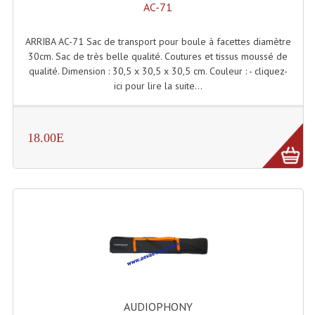
AC-71
Microphones Scène Et Studio
ARRIBA AC-71 Sac de transport pour boule à facettes diamètre
Microphones Filaires
30cm. Sac de très belle qualité. Coutures et tissus moussé de
qualité. Dimension : 30,5 x 30,5 x 30,5 cm. Couleur : - cliquez-
Micro Sans Fil HF VHF 200MHZ
ici pour lire la suite...
Micro Sans Fil HF UHF 800MHZ
Micros De Studio
18.00E
Microphones De Surface
Multi-Effets, Reverbes Etc...
Peripheriques Traitements Et Accessoires
Portes Voix Mégaphones
Pupitre Pour Discours
Samplers, Échantillonneurs
AUDIOPHONY