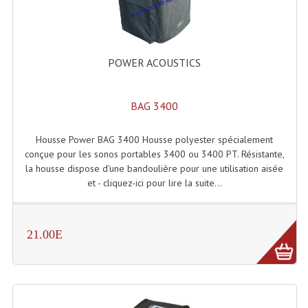
Lampes Leds
Lampes PAR
POWER ACOUSTICS
Lampes Théatre
BAG 3400
Les Packs Light
Housse Power BAG 3400 Housse polyester spécialement
Lumières Noire
conçue pour les sonos portables 3400 ou 3400 PT. Résistante,
la housse dispose d'une bandoulière pour une utilisation aisée
Lyres
et - cliquez-ici pour lire la suite...
Panneaux, Piste Danse À Leds
Petit Effets Lumineux
21.00E
Projecteur De Gobo
Projecteur Extérieur Multifaisceaux