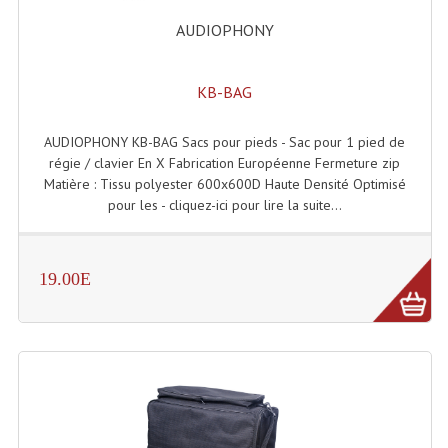
AUDIOPHONY
Effets LASERS
Laser Multi-Points
KB-BAG
Lasers (Effets Volumetriques)
AUDIOPHONY KB-BAG Sacs pour pieds - Sac pour 1 pied de
Lasers D'extérieur Multi-Points
régie / clavier En X Fabrication Européenne Fermeture zip
Matière : Tissu polyester 600x600D Haute Densité Optimisé
Effets Lumineux À Leds
pour les - cliquez-ici pour lire la suite...
Effets Lumineux, Centre De Piste
19.00E
Effets Lumineux, Effets Disco
Electronique Commande Light
Blocs De Puissance
Chenillards Modulateurs
Consoles Éclairage DMX