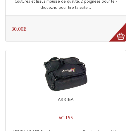
Coutures et tissus moussé de qualité. 2 poignées pour le -
cliquez-ici pour lire la suite...
Angles Structure SC150
Angles Structure SD250
30.00E
Angles Structure TRIO290
Angles Structure Triodéco
Angles Trio Steel Acier
Cercle Monotube
Cercle Struct Carrée 290
Cercle Struct SCC Carre
ARRIBA
Cercle Struct Triangulaire290
Crochets Et Accessoires
AC-155
Embases Pour Structure