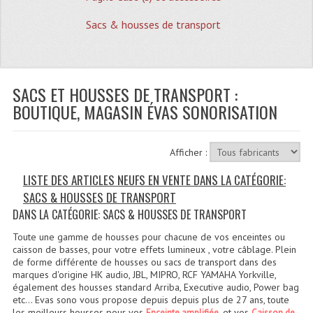
Quoi De Neuf?
Sacs & housses de transport
Promotions
Plan Acces, Horaires.
SACS ET HOUSSES DE TRANSPORT :
Location De Matériel
BOUTIQUE, MAGASIN ÉVAS SONORISATION
Le Matériel D´occasion
Recherche Avancée
Afficher :
Recevoir Nos Promotions
LISTE DES ARTICLES NEUFS EN VENTE DANS LA CATÉGORIE:
SACS & HOUSSES DE TRANSPORT
Faire Votre Devis
DANS LA CATÉGORIE: SACS & HOUSSES DE TRANSPORT
CATÉGORIES
Toute une gamme de housses pour chacune de vos enceintes ou
caisson de basses, pour votre effets lumineux , votre câblage. Plein
Sonorisation
de forme différente de housses ou sacs de transport dans des
marques d'origine HK audio, JBL, MIPRO, RCF YAMAHA Yorkville,
également des housses standard Arriba, Executive audio, Power bag
Accessoires Pieds Cellules Diamants
etc... Evas sono vous propose depuis depuis plus de 27 ans, toute
les meilleurs housses pour vos
, et vos
Enceinte amplifiée
Caisson de