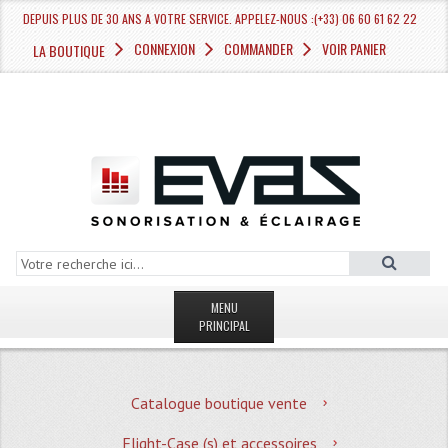
DEPUIS PLUS DE 30 ANS A VOTRE SERVICE. APPELEZ-NOUS :(+33) 06 60 61 62 22
CONNEXION
COMMANDER
VOIR PANIER
LA BOUTIQUE
MENU
PRINCIPAL
LA BOUTIQUE VENTE
Catalogue boutique vente
MAGASIN
Flight-Case (s) et accessoires