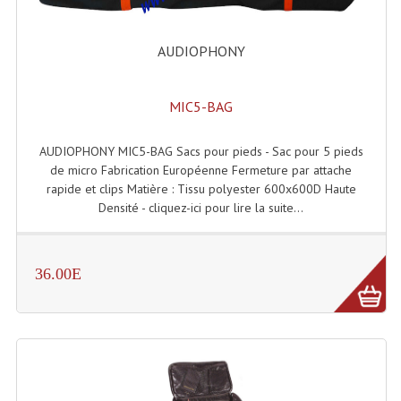
Liquides À Fumée
AUDIOPHONY
Liquides À Mousse
MIC5-BAG
Nos Occasions Et Stock B
Les Occasions
AUDIOPHONY MIC5-BAG Sacs pour pieds - Sac pour 5 pieds
de micro Fabrication Européenne Fermeture par attache
Notre Stock B
rapide et clips Matière : Tissu polyester 600x600D Haute
Densité - cliquez-ici pour lire la suite...
Karaoké Materiel Lecteur Etc...
Matériel Karaoké
36.00E
Disque DVD
Disque LD (30 Cm.)
TARIF ET CATALOGUE DE LOCATION