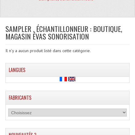
Quoi De Neuf?
Promotions
Plan Acces, Horaires.
SAMPLER , ÉCHANTILLONNEUR : BOUTIQUE,
MAGASIN ÉVAS SONORISATION
Location De Matériel
Le Matériel D´occasion
Il n'y a aucun produit listé dans cette catégorie.
Recherche Avancée
LANGUES
Recevoir Nos Promotions
Faire Votre Devis
FABRICANTS
CATÉGORIES
Sonorisation
Accessoires Pieds Cellules Diamants