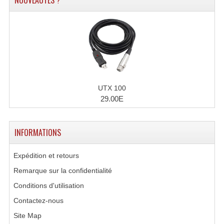
NOUVEAUTÉS ?
Accessoires Enceintes
Accessoires Micro, Pieds De Régie
Cellule (s)
Diamants
Pieds D'enceintes
UTX 100
29.00E
Selecteurs Audio Vidéo
Amplificateurs
INFORMATIONS
Amplificateurs Multi-Canaux
Expédition et retours
Casques Stéréo
Remarque sur la confidentialité
Conditions d'utilisation
Compresseurs , Limiteurs , Noise Gate
Contactez-nous
Egaliseur Egaliseurs
Site Map