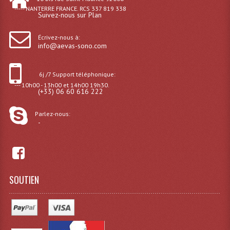
----- NANTERRE FRANCE. RCS 337 819 338
Microphones Scène Et Studio
Suivez-nous sur Plan
Microphones Filaires
Écrivez-nous à:
info@aevas-sono.com
Micro Sans Fil HF VHF 200MHZ
6j /7 Support téléphonique:
Micro Sans Fil HF UHF 800MHZ
--- 10h00 - 13h00 et 14h00 19h30.
(+33) 06 60 616 222
Micros De Studio
Parlez-nous:
Microphones De Surface
-
Multi-Effets, Reverbes Etc...
Peripheriques Traitements Et Accessoires
SOUTIEN
Portes Voix Mégaphones
Pupitre Pour Discours
Samplers, Échantillonneurs