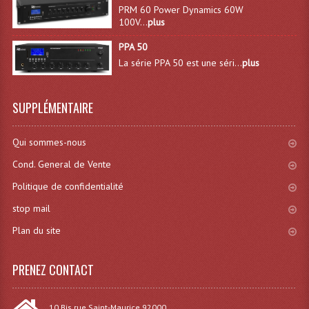
PRM 60 Power Dynamics 60W
Lecteurs Cd À Plats
100V...
plus
Lecteurs Cd À Plats Lecteur MP3
PPA 50
La série PPA 50 est une séri...
plus
Lecteurs Double Cd Mixage Intégrée
Lecteurs Double Cd MP3
SUPPLÉMENTAIRE
Lecteurs Lasers Simple Et Mp3 (rack 19")
Qui sommes-nous
Minidisc
Cond. General de Vente
Digital Package Et Logiciel
Politique de confidentialité
stop mail
Enregistreur Numérique
Plan du site
Platines Dvd Pour Dj
PRENEZ CONTACT
Platines Cassettes
Limiteur De Niveau Sonore
10 Bis rue Saint-Maurice 92000