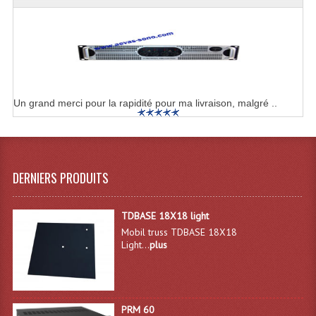
Enceintes Hifi
Enceintes Monitoring
Filtres Actifs, Correcteurs
Haut-Parleurs Moteurs Tweeters Filtres
Un grand merci pour la rapidité pour ma livraison, malgré ..
Haut Parleurs Sono
Filtres Passifs
DERNIERS PRODUITS
Haut-Parleurs Amplis Guitare
Moteurs Pavillons Pour Enceinte
TDBASE 18X18 light
Mobil truss TDBASE 18X18
Tweeters Pour Enceintes
Light...
plus
Lecteurs Audio & Sources
Platines Disque Vinyles
PRM 60