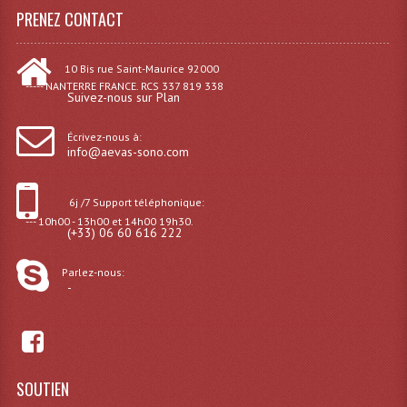
PRENEZ CONTACT
Effets LASERS
Laser Multi-Points
10 Bis rue Saint-Maurice 92000
----- NANTERRE FRANCE. RCS 337 819 338
Suivez-nous sur Plan
Lasers (Effets Volumetriques)
Écrivez-nous à:
Lasers D'extérieur Multi-Points
info@aevas-sono.com
Effets Lumineux À Leds
6j /7 Support téléphonique:
Effets Lumineux, Centre De Piste
--- 10h00 - 13h00 et 14h00 19h30.
(+33) 06 60 616 222
Effets Lumineux, Effets Disco
Parlez-nous:
-
Electronique Commande Light
Blocs De Puissance
Chenillards Modulateurs
SOUTIEN
Consoles Éclairage DMX