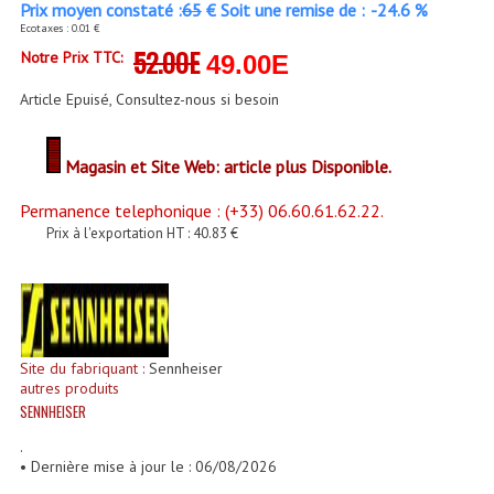
Prix moyen constaté :
65
€ Soit une remise de :
-24.6 %
Enceintes Et Caissons Basses
Ecotaxes : 0.01 €
52.00E
Notre Prix TTC:
Packs Sono
49.00E
Article Epuisé, Consultez-nous si besoin
Enceintes Amplifiées Actives
Enceintes, Système Amplifiés
Magasin et Site Web: article plus Disponible.
Enceintes Passives Sono
Permanence telephonique : (+33) 06.60.61.62.22.
Prix à l'exportation HT : 40.83 €
Retours De Scène
Caisson De Basse Amplifié
Caissons De Basses
Site du fabriquant :
Sennheiser
Enceinte Nomade Bluetooth
autres produits
SENNHEISER
Enceintes (Ecoutes De Studio)
.
Enceintes Autonomes Portables Amplifiées
• Dernière mise à jour le : 06/08/2026