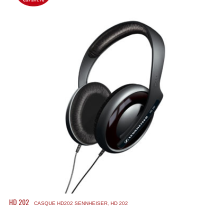
Accessoires Enceintes
Accessoires Micro, Pieds De Régie
Cellule (s)
Diamants
Pieds D'enceintes
Selecteurs Audio Vidéo
Amplificateurs
Amplificateurs Multi-Canaux
Casques Stéréo
Compresseurs , Limiteurs , Noise Gate
HD 202
CASQUE HD202 SENNHEISER, HD 202
Egaliseur Egaliseurs