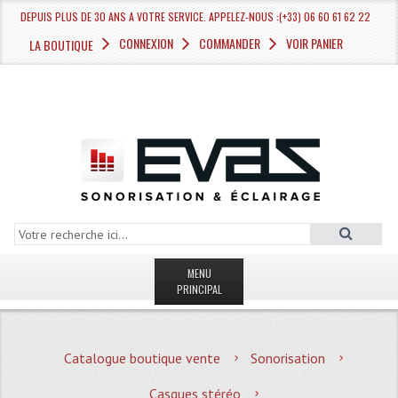
DEPUIS PLUS DE 30 ANS A VOTRE SERVICE. APPELEZ-NOUS :(+33) 06 60 61 62 22
CONNEXION
COMMANDER
VOIR PANIER
LA BOUTIQUE
MENU
PRINCIPAL
LA BOUTIQUE VENTE
Catalogue boutique vente
Sonorisation
MAGASIN
Casques stéréo