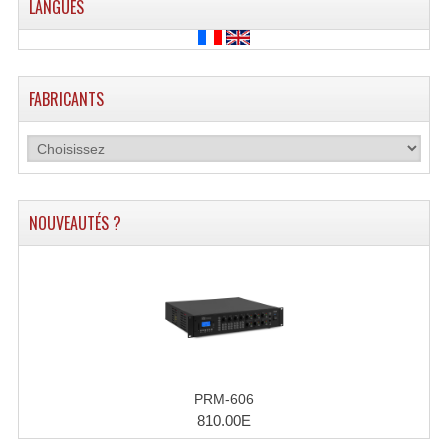
LANGUES
Lecteurs Cd À Plats
Lecteurs Cd À Plats Lecteur MP3
FABRICANTS
Lecteurs Double Cd Mixage Intégrée
Lecteurs Double Cd MP3
Lecteurs Lasers Simple Et Mp3 (rack 19")
NOUVEAUTÉS ?
Minidisc
Digital Package Et Logiciel
Enregistreur Numérique
Platines Dvd Pour Dj
Platines Cassettes
PRM-606
810.00E
Limiteur De Niveau Sonore