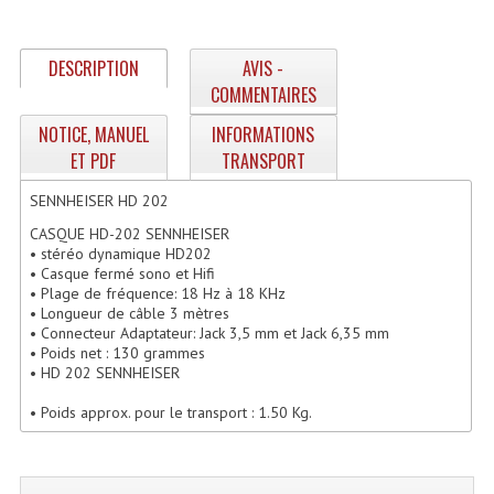
Enceintes Hifi
Enceintes Monitoring
DESCRIPTION
AVIS -
COMMENTAIRES
Filtres Actifs, Correcteurs
NOTICE, MANUEL
INFORMATIONS
Haut-Parleurs Moteurs Tweeters Filtres
ET PDF
TRANSPORT
Haut Parleurs Sono
SENNHEISER HD 202
CASQUE HD-202 SENNHEISER
Filtres Passifs
• stéréo dynamique HD202
• Casque fermé sono et Hifi
Haut-Parleurs Amplis Guitare
• Plage de fréquence: 18 Hz à 18 KHz
• Longueur de câble 3 mètres
• Connecteur Adaptateur: Jack 3,5 mm et Jack 6,35 mm
Moteurs Pavillons Pour Enceinte
• Poids net : 130 grammes
• HD 202 SENNHEISER
Tweeters Pour Enceintes
• Poids approx. pour le transport : 1.50 Kg.
Lecteurs Audio & Sources
Platines Disque Vinyles