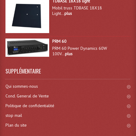
TDBASE 18X18 light
Mobil truss TDBASE 18X18
Système Sans Fil In-Ear Monitoring
Light...
plus
Table Mixages Et Contrôleurs & Consoles
Tables De Mixage DJ
PRM 60
Controleurs DJ USB / MP3
PRM 60 Power Dynamics 60W
100V...
plus
Consoles Sono Et Studio
SUPPLÉMENTAIRE
Consoles Numériques
Consoles Amplifiées
Qui sommes-nous
Cond. General de Vente
Lumière
Politique de confidentialité
Boules À Facettes
stop mail
Changeurs De Couleurs
Plan du site
Déco Light