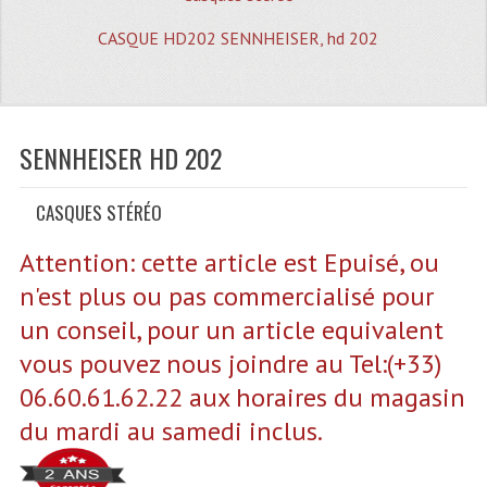
Quoi De Neuf?
CASQUE HD202 SENNHEISER, hd 202
Promotions
Plan Acces, Horaires.
Location De Matériel
SENNHEISER HD 202
Le Matériel D´occasion
CASQUES STÉRÉO
Recherche Avancée
Attention: cette article est Epuisé, ou
Recevoir Nos Promotions
n'est plus ou pas commercialisé pour
Faire Votre Devis
un conseil, pour un article equivalent
vous pouvez nous joindre au Tel:(+33)
CATÉGORIES
06.60.61.62.22 aux horaires du magasin
Sonorisation
du mardi au samedi inclus.
Accessoires Pieds Cellules Diamants