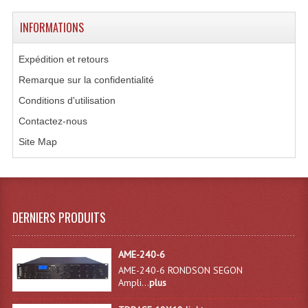
Microphones Scène Et Studio
INFORMATIONS
Microphones Filaires
Expédition et retours
Micro Sans Fil HF VHF 200MHZ
Remarque sur la confidentialité
Conditions d'utilisation
Micro Sans Fil HF UHF 800MHZ
Contactez-nous
Micros De Studio
Site Map
Microphones De Surface
Multi-Effets, Reverbes Etc...
Peripheriques Traitements Et Accessoires
DERNIERS PRODUITS
Portes Voix Mégaphones
AME-240-6
AME-240-6 RONDSON SEGON
Pupitre Pour Discours
Ampli...
plus
Samplers, Échantillonneurs