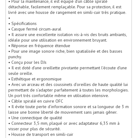
• Pour la maintenance, il est équipé d’un câble spiralé
Lecteurs Cd À Plats
détachable, facilement remplaçable. Pour sa protection, il est
livré avec une housse de rangement en simili-cuir très pratique.
•
Lecteurs Cd À Plats Lecteur MP3
• Spécifications
• Casque fermé circum-aural
Lecteurs Double Cd Mixage Intégrée
• Il assure une excellente isolation vis-à-vis des bruits ambiants,
idéale pour une utilisation en environnement bruyant.
Lecteurs Double Cd MP3
• Réponse en fréquence étendue
• Pour une image sonore riche, bien spatialisée et des basses
punchy.
Lecteurs Lasers Simple Et Mp3 (rack 19")
• Conçu pour les DJs
• Il est doté d’une oreillette pivotante permettant l’écoute d’une
Minidisc
seule oreille.
• Esthétique et ergonomique
Digital Package Et Logiciel
• Avec un arceau et des coussinets d’oreilles de haute qualité lui
permettant de s’adapter parfaitement à toutes les morphologies.
Enregistreur Numérique
Un port très confortable même en utilisation intensive.
• Câble spiralé en cuivre OFC
• Il évite toute perte d’information sonore et sa longueur de 3 m
Platines Dvd Pour Dj
laisse une bonne liberté de mouvement sans jamais gêner.
• Une connectique de qualité
Platines Cassettes
• Connecteur 3,5 mm, plaqué or avec adaptateur 6,35 mm à
visser pour plus de sécurité.
Limiteur De Niveau Sonore
• Housse de transport en simili-cuir