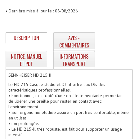
Enceintes Hifi
.
• Dernière mise à jour le : 08/08/2026
Enceintes Monitoring
Filtres Actifs, Correcteurs
DESCRIPTION
AVIS -
Haut-Parleurs Moteurs Tweeters Filtres
COMMENTAIRES
NOTICE, MANUEL
INFORMATIONS
Haut Parleurs Sono
ET PDF
TRANSPORT
Filtres Passifs
SENNHEISER HD 215 II
Haut-Parleurs Amplis Guitare
Le HD 215 Casque studio et DJ - il offre aux DJs des
caractéristiques professionnelles.
Moteurs Pavillons Pour Enceinte
• Fonctionnel, il est doté d’une oreillette pivotante permettant
de libérer une oreille pour rester en contact avec
l’environnement.
Tweeters Pour Enceintes
• Son ergonomie étudiée assure un port très confortable, même
en utilisat
Lecteurs Audio & Sources
• ion prolongée.
• Le HD 215-II, très robuste, est fait pour supporter un usage
Platines Disque Vinyles
intensif.