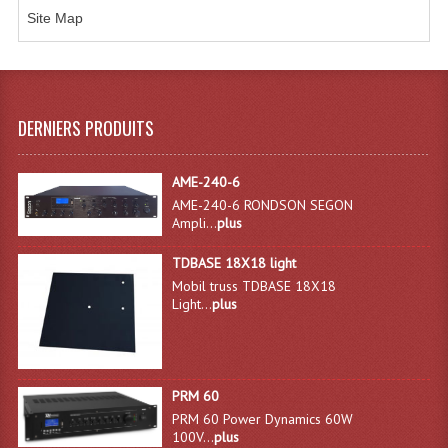
Site Map
Effets LASERS
Laser Multi-Points
Lasers (Effets Volumetriques)
DERNIERS PRODUITS
Lasers D'extérieur Multi-Points
AME-240-6
Effets Lumineux À Leds
AME-240-6 RONDSON SEGON
Ampli...
plus
Effets Lumineux, Centre De Piste
TDBASE 18X18 light
Effets Lumineux, Effets Disco
Mobil truss TDBASE 18X18
Light...
plus
Electronique Commande Light
Blocs De Puissance
PRM 60
Chenillards Modulateurs
PRM 60 Power Dynamics 60W
100V...
plus
Consoles Éclairage DMX