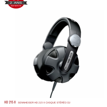
Accessoires Enceintes
Accessoires Micro, Pieds De Régie
Cellule (s)
Diamants
Pieds D'enceintes
Selecteurs Audio Vidéo
Amplificateurs
Amplificateurs Multi-Canaux
Casques Stéréo
Compresseurs , Limiteurs , Noise Gate
Egaliseur Egaliseurs
HD 215 II
SENNHEISER HD 215 II CASQUE STÉRÉO DJ