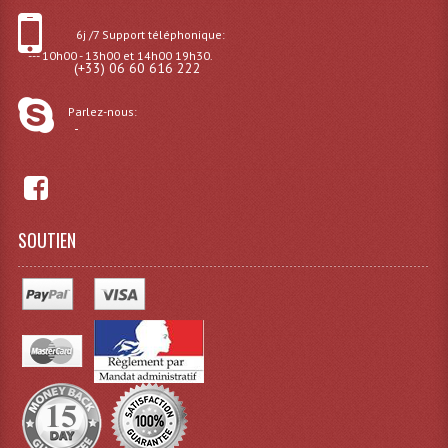
6j /7 Support téléphonique:
Lampes Leds
--- 10h00 - 13h00 et 14h00 19h30.
(+33) 06 60 616 222
Lampes PAR
Parlez-nous:
Lampes Théatre
-
Les Packs Light
Lumières Noire
SOUTIEN
Lyres
Panneaux, Piste Danse À Leds
Petit Effets Lumineux
Projecteur De Gobo
Projecteur Extérieur Multifaisceaux