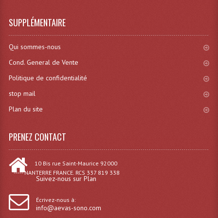
Dispatches
SUPPLÉMENTAIRE
Filtres Et Divers
Qui sommes-nous
Flexibles Lumineux Leds
Cond. General de Vente
Politique de confidentialité
Guirlandes Lumineuse
stop mail
Gyrophares À Leds
Plan du site
Lampes Ampoules
PRENEZ CONTACT
Ampoules - Tubes Lumière Noire Black Gun
Lampes À Décharges
10 Bis rue Saint-Maurice 92000
----- NANTERRE FRANCE. RCS 337 819 338
Suivez-nous sur Plan
Lampes De Couleurs
Lampes Dichroique
Écrivez-nous à:
info@aevas-sono.com
Lampes Halogenes Divers