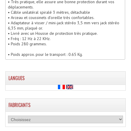
• Très pratique, elle assure une bonne protection durant vos
Microphones Scène Et Studio
déplacements.
• Câble unilatéral spiralé 3 mètres, détachable
• Arceau et coussinets d’oreille très confortables.
Microphones Filaires
• Adaptateur à visser / mini-jack stéréo 3,5 mm vers jack stéréo
6,35 mm, plaqué or.
Micro Sans Fil HF VHF 200MHZ
• Livré avec un Housse de protection très pratique.
• Fréq : 12 Hz à 22 KHz.
Micro Sans Fil HF UHF 800MHZ
• Poids 280 grammes.
• Poids approx. pour le transport : 0.65 Kg.
Micros De Studio
Microphones De Surface
LANGUES
Multi-Effets, Reverbes Etc...
Peripheriques Traitements Et Accessoires
Portes Voix Mégaphones
FABRICANTS
Pupitre Pour Discours
Samplers, Échantillonneurs