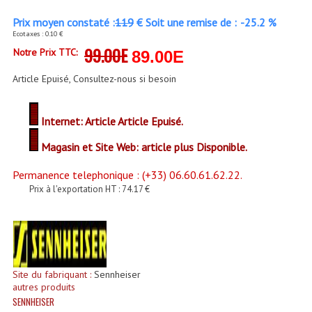
Enceintes Et Caissons Basses
Prix moyen constaté :
119
€ Soit une remise de :
-25.2 %
Ecotaxes : 0.10 €
Packs Sono
99.00E
Notre Prix TTC:
89.00E
Enceintes Amplifiées Actives
Article Epuisé, Consultez-nous si besoin
Enceintes, Système Amplifiés
Internet: Article Article Epuisé.
Enceintes Passives Sono
Magasin et Site Web: article plus Disponible.
Retours De Scène
Permanence telephonique : (+33) 06.60.61.62.22.
Caisson De Basse Amplifié
Prix à l'exportation HT : 74.17 €
Caissons De Basses
Enceinte Nomade Bluetooth
Enceintes (Ecoutes De Studio)
Site du fabriquant :
Sennheiser
autres produits
Enceintes Autonomes Portables Amplifiées
SENNHEISER