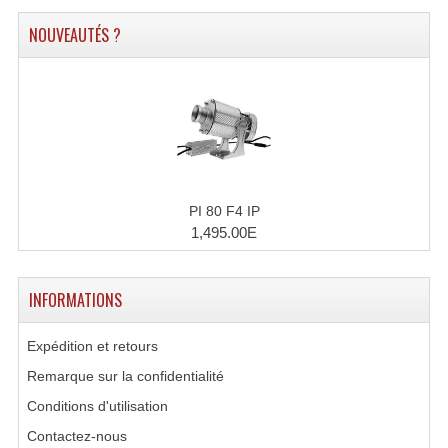
Système Sans Fil In-Ear Monitoring
NOUVEAUTÉS ?
Table Mixages Et Contrôleurs & Consoles
Tables De Mixage DJ
Controleurs DJ USB / MP3
Consoles Sono Et Studio
PI 80 F4 IP
1,495.00E
Consoles Numériques
Consoles Amplifiées
INFORMATIONS
Lumière
Expédition et retours
Boules À Facettes
Remarque sur la confidentialité
Changeurs De Couleurs
Conditions d'utilisation
Contactez-nous
Déco Light