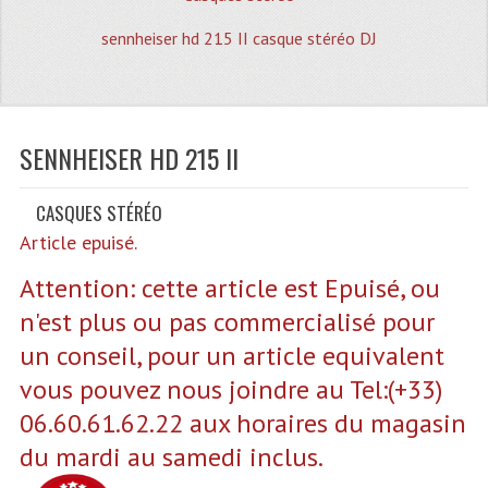
Quoi De Neuf?
sennheiser hd 215 II casque stéréo DJ
Promotions
Plan Acces, Horaires.
Location De Matériel
SENNHEISER HD 215 II
Le Matériel D´occasion
CASQUES STÉRÉO
Recherche Avancée
Article epuisé.
Recevoir Nos Promotions
Attention: cette article est Epuisé, ou
n'est plus ou pas commercialisé pour
Faire Votre Devis
un conseil, pour un article equivalent
CATÉGORIES
vous pouvez nous joindre au Tel:(+33)
Sonorisation
06.60.61.62.22 aux horaires du magasin
du mardi au samedi inclus.
Accessoires Pieds Cellules Diamants