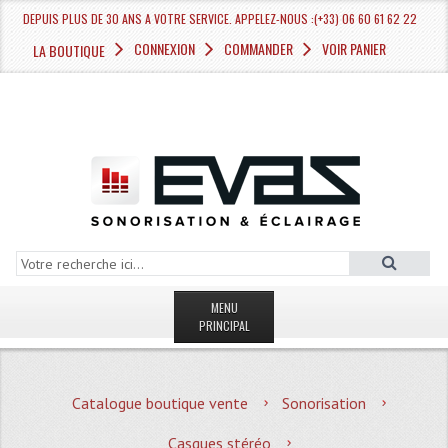
DEPUIS PLUS DE 30 ANS A VOTRE SERVICE. APPELEZ-NOUS :(+33) 06 60 61 62 22
CONNEXION
COMMANDER
VOIR PANIER
LA BOUTIQUE
MENU
PRINCIPAL
LA BOUTIQUE VENTE
Catalogue boutique vente
Sonorisation
MAGASIN
Casques stéréo