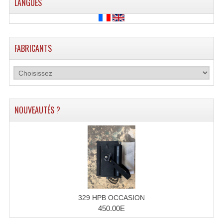
LANGUES
Accessoires Enceintes
Accessoires Micro, Pieds De Régie
Cellule (s)
FABRICANTS
Diamants
Pieds D'enceintes
Selecteurs Audio Vidéo
NOUVEAUTÉS ?
Amplificateurs
Amplificateurs Multi-Canaux
Casques Stéréo
Compresseurs , Limiteurs , Noise Gate
329 HPB OCCASION
Egaliseur Egaliseurs
450.00E