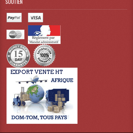
SOUTIEN
Effets LASERS
Laser Multi-Points
Lasers (Effets Volumetriques)
Lasers D'extérieur Multi-Points
Effets Lumineux À Leds
Effets Lumineux, Centre De Piste
Effets Lumineux, Effets Disco
Electronique Commande Light
Blocs De Puissance
Chenillards Modulateurs
Consoles Éclairage DMX