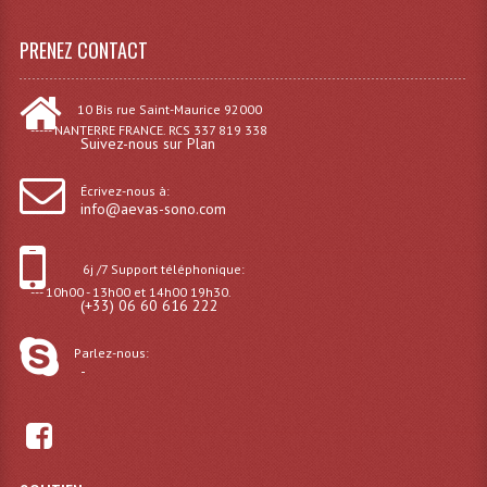
Système Sans Fil In-Ear Monitoring
PRENEZ CONTACT
Table Mixages Et Contrôleurs & Consoles
10 Bis rue Saint-Maurice 92000
Tables De Mixage DJ
----- NANTERRE FRANCE. RCS 337 819 338
Suivez-nous sur Plan
Controleurs DJ USB / MP3
Écrivez-nous à:
info@aevas-sono.com
Consoles Sono Et Studio
Consoles Numériques
6j /7 Support téléphonique:
--- 10h00 - 13h00 et 14h00 19h30.
Consoles Amplifiées
(+33) 06 60 616 222
Lumière
Parlez-nous:
-
Boules À Facettes
Changeurs De Couleurs
Déco Light