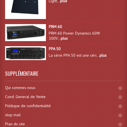
Light...
plus
Microphones Scène Et Studio
Microphones Filaires
PRM 60
Micro Sans Fil HF VHF 200MHZ
PRM 60 Power Dynamics 60W
100V...
plus
Micro Sans Fil HF UHF 800MHZ
PPA 50
Micros De Studio
La série PPA 50 est une séri...
plus
Microphones De Surface
SUPPLÉMENTAIRE
Multi-Effets, Reverbes Etc...
Qui sommes-nous
Peripheriques Traitements Et Accessoires
Cond. General de Vente
Portes Voix Mégaphones
Politique de confidentialité
Pupitre Pour Discours
stop mail
Samplers, Échantillonneurs
Plan du site