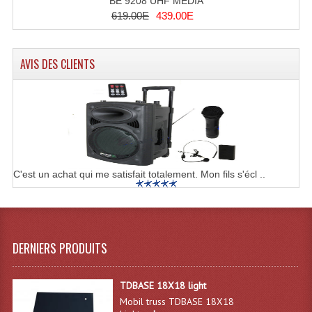
BE 9208 UHF MEDIA
Lecteurs Cd À Plats
619.00E
439.00E
Lecteurs Cd À Plats Lecteur MP3
AVIS DES CLIENTS
Lecteurs Double Cd Mixage Intégrée
Lecteurs Double Cd MP3
Lecteurs Lasers Simple Et Mp3 (rack 19")
Minidisc
C'est un achat qui me satisfait totalement. Mon fils s'écl ..
Digital Package Et Logiciel
Enregistreur Numérique
Platines Dvd Pour Dj
DERNIERS PRODUITS
Platines Cassettes
TDBASE 18X18 light
Limiteur De Niveau Sonore
Mobil truss TDBASE 18X18