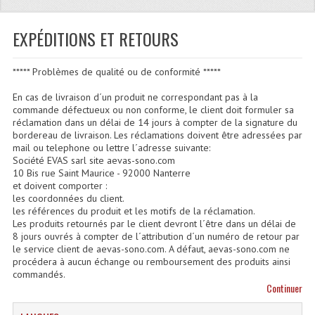
Quoi De Neuf?
Promotions
EXPÉDITIONS ET RETOURS
Plan Acces, Horaires.
***** Problèmes de qualité ou de conformité *****
Location De Matériel
En cas de livraison d´un produit ne correspondant pas à la
commande défectueux ou non conforme, le client doit formuler sa
Le Matériel D´occasion
réclamation dans un délai de 14 jours à compter de la signature du
bordereau de livraison. Les réclamations doivent être adressées par
Recherche Avancée
mail ou telephone ou lettre l´adresse suivante:
Société EVAS sarl site aevas-sono.com
10 Bis rue Saint Maurice - 92000 Nanterre
Recevoir Nos Promotions
et doivent comporter :
les coordonnées du client.
Faire Votre Devis
les références du produit et les motifs de la réclamation.
Les produits retournés par le client devront l´être dans un délai de
CATÉGORIES
8 jours ouvrés à compter de l´attribution d´un numéro de retour par
le service client de aevas-sono.com. A défaut, aevas-sono.com ne
procédera à aucun échange ou remboursement des produits ainsi
Sonorisation
commandés.
Continuer
Accessoires Pieds Cellules Diamants