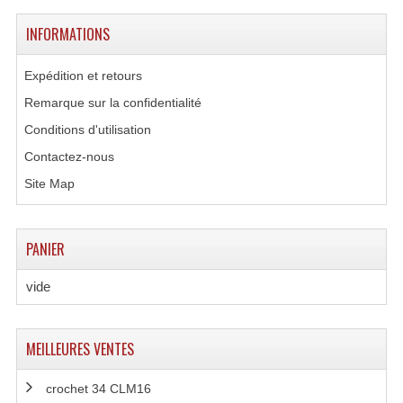
Enceintes Et Caissons Basses
INFORMATIONS
Packs Sono
Expédition et retours
Enceintes Amplifiées Actives
Remarque sur la confidentialité
Enceintes, Système Amplifiés
Conditions d'utilisation
Contactez-nous
Enceintes Passives Sono
Site Map
Retours De Scène
Caisson De Basse Amplifié
PANIER
Caissons De Basses
vide
Enceinte Nomade Bluetooth
Enceintes (Ecoutes De Studio)
MEILLEURES VENTES
Enceintes Autonomes Portables Amplifiées
crochet 34 CLM16