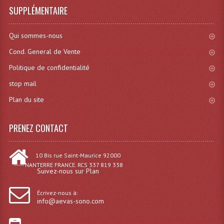
SUPPLÉMENTAIRE
Système Sans Fil In-Ear Monitoring
Table Mixages Et Contrôleurs & Consoles
Qui sommes-nous
Cond. General de Vente
Tables De Mixage DJ
Politique de confidentialité
Controleurs DJ USB / MP3
stop mail
Consoles Sono Et Studio
Plan du site
Consoles Numériques
PRENEZ CONTACT
Consoles Amplifiées
10 Bis rue Saint-Maurice 92000
Lumière
----- NANTERRE FRANCE. RCS 337 819 338
Suivez-nous sur Plan
Boules À Facettes
Écrivez-nous à:
Changeurs De Couleurs
info@aevas-sono.com
Déco Light