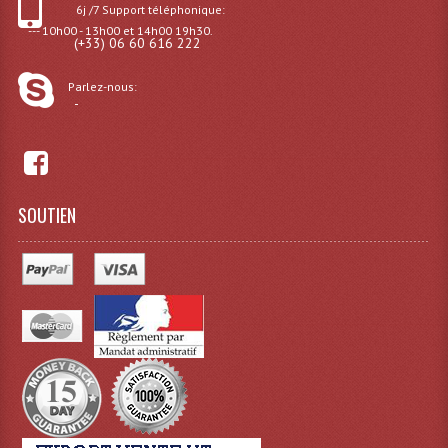
6j /7 Support téléphonique:
--- 10h00 - 13h00 et 14h00 19h30.
Effets LASERS
(+33) 06 60 616 222
Laser Multi-Points
Parlez-nous:
-
Lasers (Effets Volumetriques)
Lasers D'extérieur Multi-Points
Effets Lumineux À Leds
SOUTIEN
Effets Lumineux, Centre De Piste
Effets Lumineux, Effets Disco
Electronique Commande Light
Blocs De Puissance
Chenillards Modulateurs
Consoles Éclairage DMX