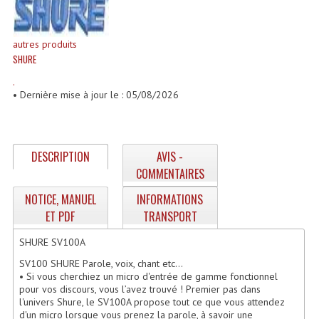
Enceintes Et Caissons Basses
Packs Sono
autres produits
SHURE
Enceintes Amplifiées Actives
.
• Dernière mise à jour le : 05/08/2026
Enceintes, Système Amplifiés
Enceintes Passives Sono
DESCRIPTION
AVIS -
Retours De Scène
COMMENTAIRES
Caisson De Basse Amplifié
NOTICE, MANUEL
INFORMATIONS
Caissons De Basses
ET PDF
TRANSPORT
SHURE SV100A
Enceinte Nomade Bluetooth
SV100 SHURE Parole, voix, chant etc...
Enceintes (Ecoutes De Studio)
• Si vous cherchiez un micro d'entrée de gamme fonctionnel
pour vos discours, vous l’avez trouvé ! Premier pas dans
Enceintes Autonomes Portables Amplifiées
l'univers Shure, le SV100A propose tout ce que vous attendez
d'un micro lorsque vous prenez la parole, à savoir une