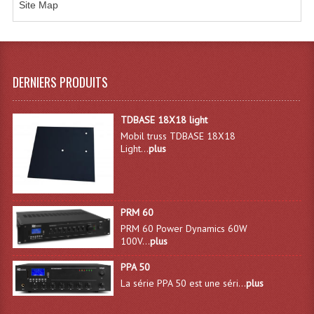
Site Map
Microphones Scène Et Studio
Microphones Filaires
Micro Sans Fil HF VHF 200MHZ
DERNIERS PRODUITS
Micro Sans Fil HF UHF 800MHZ
TDBASE 18X18 light
Micros De Studio
Mobil truss TDBASE 18X18
Light...
plus
Microphones De Surface
Multi-Effets, Reverbes Etc...
PRM 60
Peripheriques Traitements Et Accessoires
PRM 60 Power Dynamics 60W
100V...
plus
Portes Voix Mégaphones
PPA 50
Pupitre Pour Discours
La série PPA 50 est une séri...
plus
Samplers, Échantillonneurs