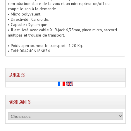
reproduction claire de la voix et un interrupteur on/off qui
Enceintes Hifi
coupe le son à la demande.
• Micro polyvalent.
Enceintes Monitoring
• Directivité : Cardioïde.
• Capsule : Dynamique
Filtres Actifs, Correcteurs
• Il est livré avec câble XLR-jack 6,35mm, pince micro, raccord
multipas et trousse de transport.
Haut-Parleurs Moteurs Tweeters Filtres
• Poids approx. pour le transport : 1.20 Kg.
• EAN: 0042406186834
Haut Parleurs Sono
Filtres Passifs
LANGUES
Haut-Parleurs Amplis Guitare
Moteurs Pavillons Pour Enceinte
FABRICANTS
Tweeters Pour Enceintes
Lecteurs Audio & Sources
Platines Disque Vinyles