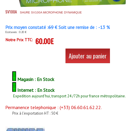
Accessoires Enceintes
SV100A
SHURE SV100A MICROPHONE DYNAMIQUE
Accessoires Micro, Pieds De Régie
Cellule (s)
Prix moyen constaté :
69
€ Soit une remise de :
-13 %
Ecotaxes : 0.20 €
60.00E
Diamants
Notre Prix TTC:
Pieds D'enceintes
Ajouter au panier
Selecteurs Audio Vidéo
Amplificateurs
Magasin : En Stock
Amplificateurs Multi-Canaux
Internet : En Stock
Expedition aujourd'hui, transport 24 /72h pour france métropolitaine.
Casques Stéréo
Permanence telephonique : (+33) 06.60.61.62.22.
Compresseurs , Limiteurs , Noise Gate
Prix à l'exportation HT : 50 €
Egaliseur Egaliseurs