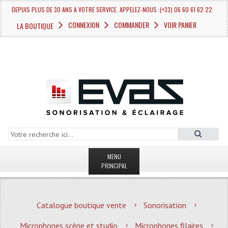
DEPUIS PLUS DE 30 ANS A VOTRE SERVICE. APPELEZ-NOUS :(+33) 06 60 61 62 22
CONNEXION
COMMANDER
VOIR PANIER
LA BOUTIQUE
MENU
PRINCIPAL
LA BOUTIQUE VENTE
Catalogue boutique vente
Sonorisation
MAGASIN
Microphones scène et studio
Microphones filaires