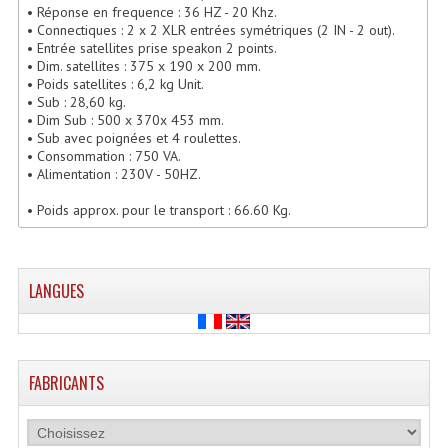
• Réponse en frequence : 36 HZ - 20 Khz.
Lecteurs Cd À Plats
• Connectiques : 2 x 2 XLR entrées symétriques (2 IN - 2 out).
• Entrée satellites prise speakon 2 points.
Lecteurs Cd À Plats Lecteur MP3
• Dim. satellites : 375 x 190 x 200 mm.
• Poids satellites : 6,2 kg Unit.
• Sub : 28,60 kg.
Lecteurs Double Cd Mixage Intégrée
• Dim Sub : 500 x 370x 453 mm.
• Sub avec poignées et 4 roulettes.
Lecteurs Double Cd MP3
• Consommation : 750 VA.
• Alimentation : 230V - 50HZ.
Lecteurs Lasers Simple Et Mp3 (rack 19")
• Poids approx. pour le transport : 66.60 Kg.
Minidisc
Digital Package Et Logiciel
LANGUES
Enregistreur Numérique
Platines Dvd Pour Dj
FABRICANTS
Platines Cassettes
Limiteur De Niveau Sonore