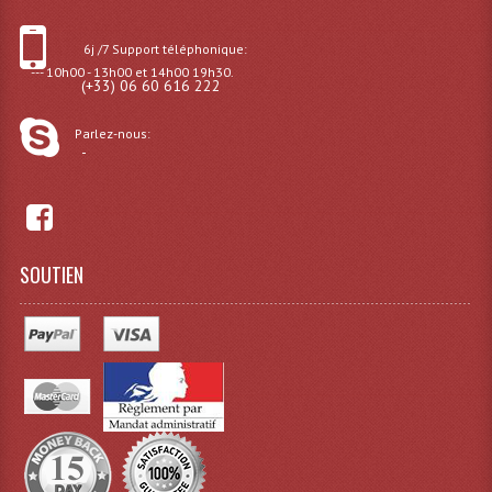
Dispatches
6j /7 Support téléphonique:
--- 10h00 - 13h00 et 14h00 19h30.
(+33) 06 60 616 222
Filtres Et Divers
Flexibles Lumineux Leds
Parlez-nous:
-
Guirlandes Lumineuse
Gyrophares À Leds
Lampes Ampoules
SOUTIEN
Ampoules - Tubes Lumière Noire Black Gun
Lampes À Décharges
Lampes De Couleurs
Lampes Dichroique
Lampes Halogenes Divers