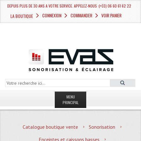
DEPUIS PLUS DE 30 ANS A VOTRE SERVICE. APPELEZ-NOUS :(+33) 06 60 61 62 22
CONNEXION
COMMANDER
VOIR PANIER
LA BOUTIQUE
MENU
PRINCIPAL
LA BOUTIQUE VENTE
Catalogue boutique vente
Sonorisation
MAGASIN
Enceintes et caissons basses