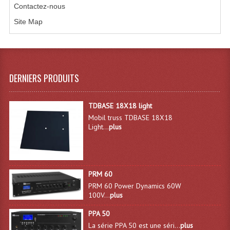
Contactez-nous
Système Sans Fil In-Ear Monitoring
Site Map
Table Mixages Et Contrôleurs & Consoles
Tables De Mixage DJ
DERNIERS PRODUITS
Controleurs DJ USB / MP3
Consoles Sono Et Studio
TDBASE 18X18 light
Mobil truss TDBASE 18X18
Consoles Numériques
Light...
plus
Consoles Amplifiées
Lumière
PRM 60
Boules À Facettes
PRM 60 Power Dynamics 60W
100V...
plus
Changeurs De Couleurs
PPA 50
La série PPA 50 est une séri...
plus
Déco Light