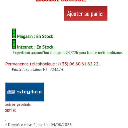
Enceintes Et Caissons Basses
Ajouter au panier
Packs Sono
Enceintes Amplifiées Actives
Magasin : En Stock
Enceintes, Système Amplifiés
Internet : En Stock
Enceintes Passives Sono
Expedition aujourd'hui, transport 24 /72h pour france métropolitaine.
Retours De Scène
Permanence telephonique : (+33) 06.60.61.62.22.
Prix à l'exportation HT : 724.17 €
Caisson De Basse Amplifié
Caissons De Basses
Enceinte Nomade Bluetooth
autres produits
Enceintes (Ecoutes De Studio)
SKYTEC
.
Enceintes Autonomes Portables Amplifiées
• Dernière mise à jour le : 04/08/2026