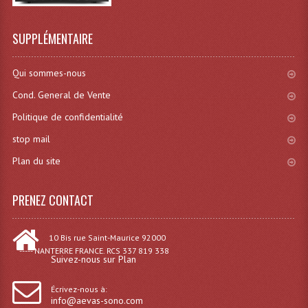
Effets LASERS
SUPPLÉMENTAIRE
Laser Multi-Points
Qui sommes-nous
Lasers (Effets Volumetriques)
Cond. General de Vente
Lasers D'extérieur Multi-Points
Politique de confidentialité
Effets Lumineux À Leds
stop mail
Plan du site
Effets Lumineux, Centre De Piste
Effets Lumineux, Effets Disco
PRENEZ CONTACT
Electronique Commande Light
10 Bis rue Saint-Maurice 92000
Blocs De Puissance
----- NANTERRE FRANCE. RCS 337 819 338
Suivez-nous sur Plan
Chenillards Modulateurs
Écrivez-nous à:
info@aevas-sono.com
Consoles Éclairage DMX