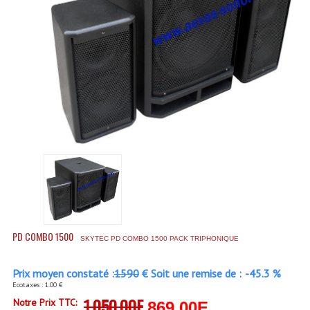
Accessoires Enceintes
Accessoires Micro, Pieds De Régie
Cellule (s)
Diamants
Pieds D'enceintes
Selecteurs Audio Vidéo
Amplificateurs
Amplificateurs Multi-Canaux
Casques Stéréo
PD COMBO 1500
SKYTEC PD COMBO 1500 PACK TRIPHONIQUE
Compresseurs , Limiteurs , Noise Gate
Prix moyen constaté :
1590
€ Soit une remise de :
-45.3 %
Ecotaxes : 1.00 €
Egaliseur Egaliseurs
1,050.00E
Notre Prix TTC:
869.00E