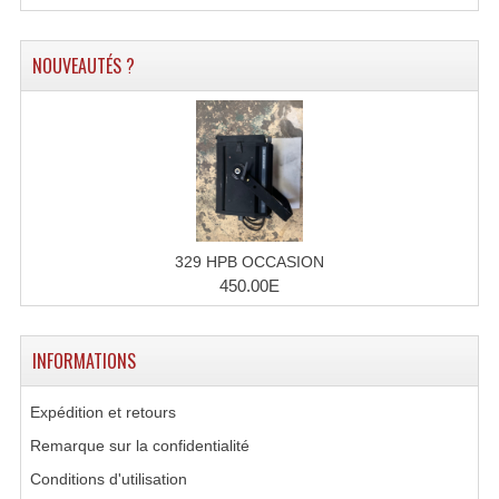
Microphones Scène Et Studio
NOUVEAUTÉS ?
Microphones Filaires
Micro Sans Fil HF VHF 200MHZ
Micro Sans Fil HF UHF 800MHZ
Micros De Studio
Microphones De Surface
329 HPB OCCASION
450.00E
Multi-Effets, Reverbes Etc...
Peripheriques Traitements Et Accessoires
INFORMATIONS
Portes Voix Mégaphones
Expédition et retours
Pupitre Pour Discours
Remarque sur la confidentialité
Conditions d'utilisation
Samplers, Échantillonneurs