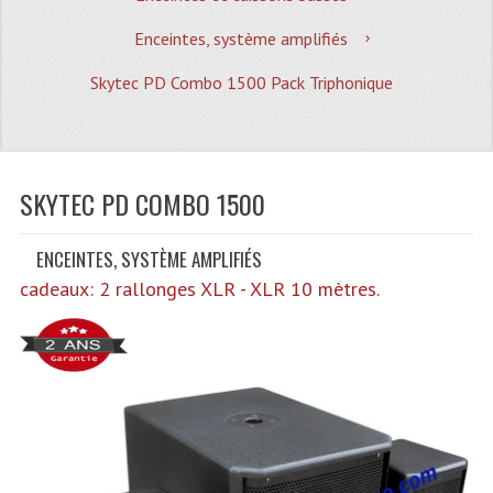
Quoi De Neuf?
Enceintes, système amplifiés
Promotions
Skytec PD Combo 1500 Pack Triphonique
Plan Acces, Horaires.
Location De Matériel
Le Matériel D´occasion
SKYTEC PD COMBO 1500
Recherche Avancée
ENCEINTES, SYSTÈME AMPLIFIÉS
Recevoir Nos Promotions
cadeaux: 2 rallonges XLR - XLR 10 mètres.
Faire Votre Devis
CATÉGORIES
Sonorisation
Accessoires Pieds Cellules Diamants