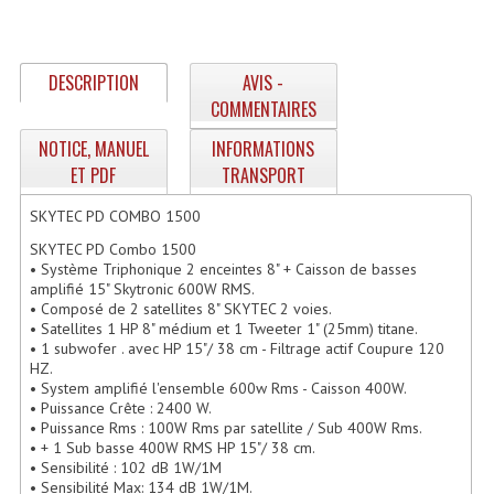
Enceintes Hifi
Enceintes Monitoring
DESCRIPTION
AVIS -
COMMENTAIRES
Filtres Actifs, Correcteurs
NOTICE, MANUEL
INFORMATIONS
Haut-Parleurs Moteurs Tweeters Filtres
ET PDF
TRANSPORT
Haut Parleurs Sono
SKYTEC PD COMBO 1500
Filtres Passifs
SKYTEC PD Combo 1500
• Système Triphonique 2 enceintes 8" + Caisson de basses
amplifié 15" Skytronic 600W RMS.
Haut-Parleurs Amplis Guitare
• Composé de 2 satellites 8" SKYTEC 2 voies.
• Satellites 1 HP 8" médium et 1 Tweeter 1" (25mm) titane.
Moteurs Pavillons Pour Enceinte
• 1 subwofer . avec HP 15"/ 38 cm - Filtrage actif Coupure 120
HZ.
Tweeters Pour Enceintes
• System amplifié l'ensemble 600w Rms - Caisson 400W.
• Puissance Crête : 2400 W.
Lecteurs Audio & Sources
• Puissance Rms : 100W Rms par satellite / Sub 400W Rms.
• + 1 Sub basse 400W RMS HP 15"/ 38 cm.
• Sensibilité : 102 dB 1W/1M
Platines Disque Vinyles
• Sensibilité Max: 134 dB 1W/1M.