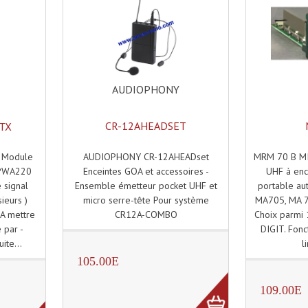
AUDIOPHONY
CR-12AHEADSET
TX
AUDIOPHONY CR-12AHEADset
MRM 70 B MI
 Module
Enceintes GOA et accessoires -
UHF à enc
 PWA220
Ensemble émetteur pocket UHF et
portable a
 signal
micro serre-tête Pour système
MA705, MA 7
ieurs )
CR12A-COMBO
Choix parmi 
A mettre
DIGIT. Fonct
 par -
l
uite...
105.00E
109.00E