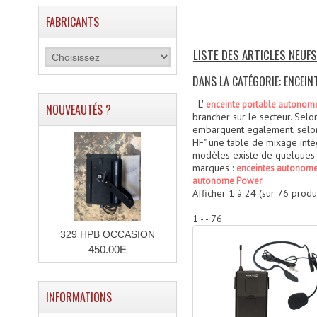
FABRICANTS
LISTE DES ARTICLES NEUF
DANS LA CATÉGORIE: ENCEI
- L'
enceinte portable autonom
NOUVEAUTÉS ?
brancher sur le secteur. Selo
embarquent egalement, selon l
HF" une table de mixage inté
modèles existe de quelques 
marques :
enceintes autonom
.
autonome Power
Afficher
1
à
24
(sur
76
produi
1 - - 76
329 HPB OCCASION
450.00E
INFORMATIONS