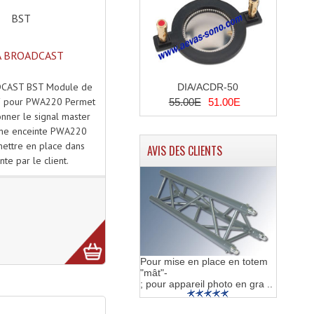
BST
 BROADCAST
CAST BST Module de
DIA/ACDR-50
F pour PWA220 Permet
55.00E
51.00E
nner le signal master
une enceinte PWA220
mettre en place dans
AVIS DES CLIENTS
inte par le client.
Pour mise en place en totem
"mât"-
; pour appareil photo en gra ..