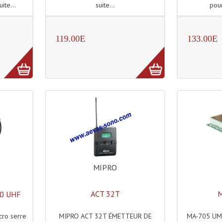
suite...
pour
uite...
119.00E
133.00E
MIPRO
ACT 32T
M
20 UHF
MIPRO ACT 32T ÉMETTEUR DE
MA-705 UM 
cro serre