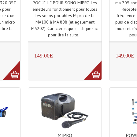
POCHE HF POUR SONO MIPRO Les
ma 705 anc
A320 BST
émetteurs fonctionnent pour toutes
Récepte
e pour
les sonos portables Mipro de la
fréquence f
lace d'un
MA100 à MA 808 (et egalement
plus de dis
'un micro
MA202). Caractéristiques: - cliquez-ici
micro et réc
 lire la
pour lire la suite...
pour
149.00E
149.00E
MIPRO
POWE