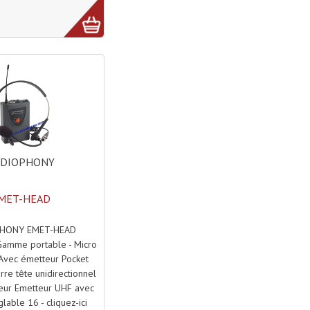
UDIOPHONY
MET-HEAD
HONY EMET-HEAD
Gamme portable - Micro
 Avec émetteur Pocket
re tête unidirectionnel
eur Emetteur UHF avec
lable 16 - cliquez-ici