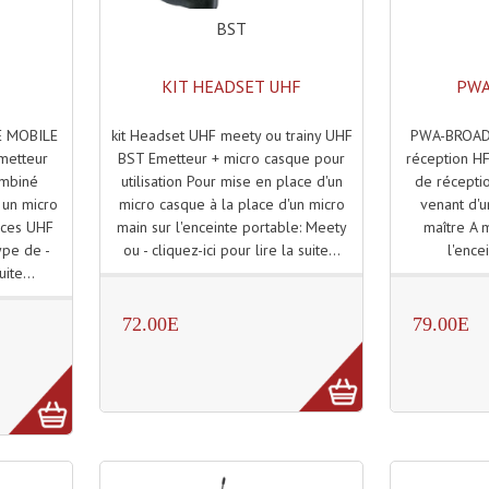
BST
KIT HEADSET UHF
PWA
kit Headset UHF meety ou trainy UHF
PWA-BROAD
 MOBILE
BST Emetteur + micro casque pour
réception H
metteur
utilisation Pour mise en place d'un
de réceptio
ombiné
micro casque à la place d'un micro
venant d'
 un micro
main sur l'enceinte portable: Meety
maître A 
nces UHF
ou - cliquez-ici pour lire la suite...
l'ence
pe de -
uite...
72.00E
79.00E