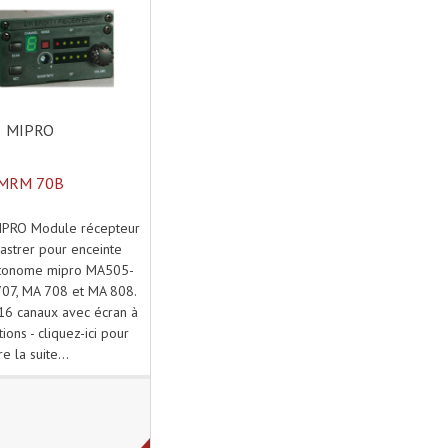
MIPRO
MRM 70B
PRO Module récepteur
astrer pour enceinte
utonome mipro MA505-
07, MA 708 et MA 808.
16 canaux avec écran à
ions - cliquez-ici pour
ire la suite...