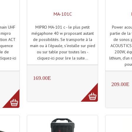
MA-101C
MIPRO MA-101 c - le plus petit
Power acou
main UHF
mégaphone 40 w proposant autant
partie de l
 mipro
de possibilités. Se transporte à la
de sonos 
tion ACT
main ou à l’épaule, s’installe sur pied
ACOUSTICS.
équence
ou sur table pour toutes les -
200W, équ
de de
cliquez-ici pour lire la suite...
lithium, d’un
liquez-ici
pour
.
169.00E
209.00E