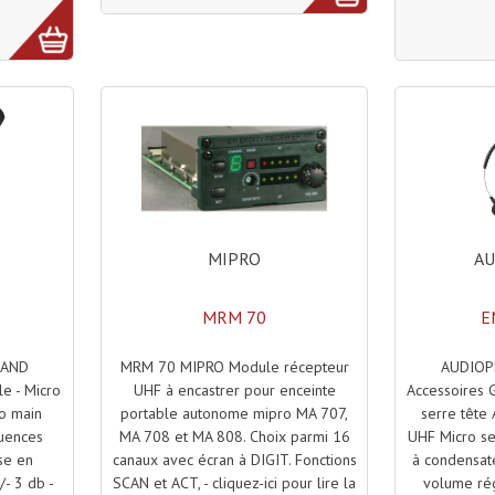
MIPRO
A
MRM 70
E
MRM 70 MIPRO Module récepteur
AUDIOP
HAND
UHF à encastrer pour enceinte
Accessoires 
e - Micro
portable autonome mipro MA 707,
serre tête
o main
MA 708 et MA 808. Choix parmi 16
UHF Micro ser
uences
canaux avec écran à DIGIT. Fonctions
à condensat
se en
SCAN et ACT, - cliquez-ici pour lire la
volume rég
/- 3 db -