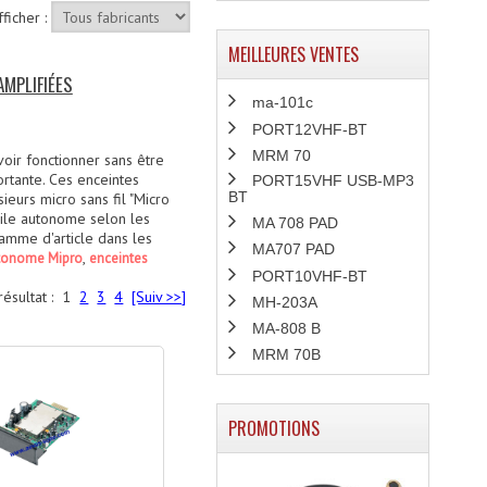
fficher :
MEILLEURES VENTES
AMPLIFIÉES
ma-101c
PORT12VHF-BT
MRM 70
oir fonctionner sans être
ortante. Ces enceintes
PORT15VHF USB-MP3
BT
eurs micro sans fil "Micro
bile autonome selon les
MA 708 PAD
mme d'article dans les
MA707 PAD
,
utonome Mipro
enceintes
PORT10VHF-BT
résultat :
1
2
3
4
[Suiv >>]
MH-203A
MA-808 B
MRM 70B
PROMOTIONS