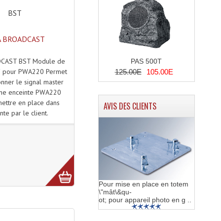
BST
 BROADCAST
CAST BST Module de
PAS 500T
F pour PWA220 Permet
125.00E
105.00E
nner le signal master
une enceinte PWA220
mettre en place dans
AVIS DES CLIENTS
inte par le client.
Pour mise en place en totem
\"mât\&qu-
ot; pour appareil photo en g ..