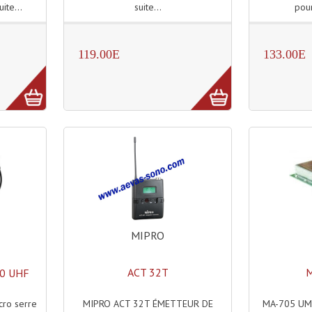
suite...
pour
uite...
119.00E
133.00E
MIPRO
ACT 32T
M
20 UHF
MIPRO ACT 32T ÉMETTEUR DE
MA-705 UM 
cro serre