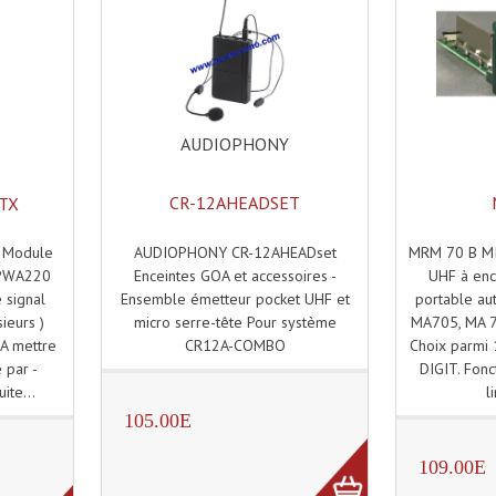
AUDIOPHONY
CR-12AHEADSET
TX
AUDIOPHONY CR-12AHEADset
MRM 70 B MI
 Module
Enceintes GOA et accessoires -
UHF à enc
 PWA220
Ensemble émetteur pocket UHF et
portable a
 signal
micro serre-tête Pour système
MA705, MA 7
ieurs )
CR12A-COMBO
Choix parmi 
A mettre
DIGIT. Fonct
 par -
l
uite...
105.00E
109.00E