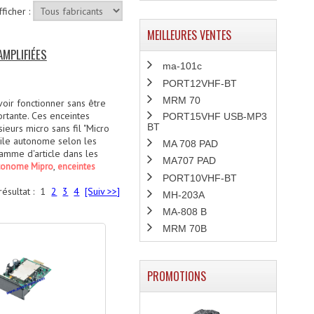
fficher :
MEILLEURES VENTES
AMPLIFIÉES
ma-101c
PORT12VHF-BT
MRM 70
oir fonctionner sans être
ortante. Ces enceintes
PORT15VHF USB-MP3
BT
eurs micro sans fil "Micro
bile autonome selon les
MA 708 PAD
mme d'article dans les
MA707 PAD
,
utonome Mipro
enceintes
PORT10VHF-BT
résultat :
1
2
3
4
[Suiv >>]
MH-203A
MA-808 B
MRM 70B
PROMOTIONS