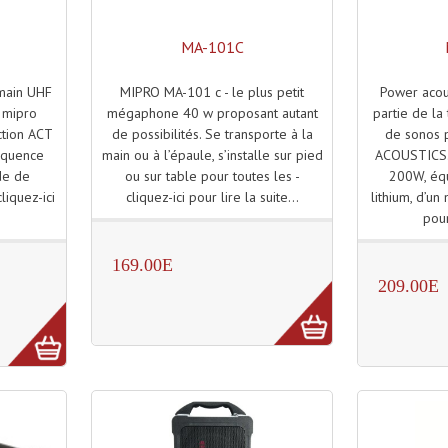
MA-101C
MIPRO MA-101 c - le plus petit
Power acou
main UHF
mégaphone 40 w proposant autant
partie de l
 mipro
de possibilités. Se transporte à la
de sonos 
tion ACT
main ou à l’épaule, s’installe sur pied
ACOUSTICS.
équence
ou sur table pour toutes les -
200W, équ
de de
cliquez-ici pour lire la suite...
lithium, d’un
liquez-ici
pour
.
169.00E
209.00E