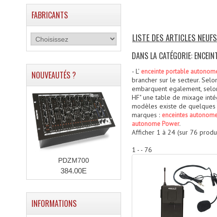
FABRICANTS
LISTE DES ARTICLES NEUF
DANS LA CATÉGORIE: ENCEI
- L'
enceinte portable autonom
NOUVEAUTÉS ?
brancher sur le secteur. Selo
embarquent egalement, selon l
HF" une table de mixage inté
modèles existe de quelques 
marques :
enceintes autonom
.
autonome Power
Afficher
1
à
24
(sur
76
produi
1 - - 76
PDZM700
384.00E
INFORMATIONS