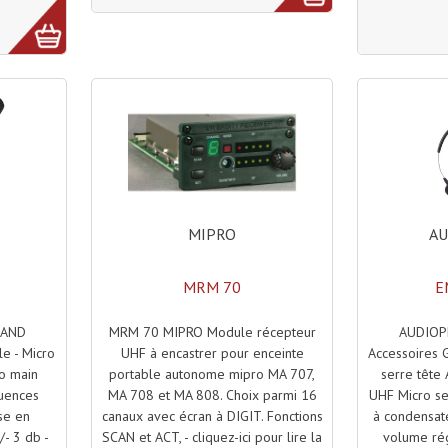
MIPRO
A
MRM 70
E
MRM 70 MIPRO Module récepteur
AUDIOP
HAND
UHF à encastrer pour enceinte
Accessoires 
e - Micro
portable autonome mipro MA 707,
serre tête
o main
MA 708 et MA 808. Choix parmi 16
UHF Micro ser
uences
canaux avec écran à DIGIT. Fonctions
à condensat
se en
SCAN et ACT, - cliquez-ici pour lire la
volume rég
/- 3 db -