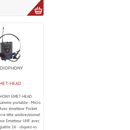
UDIOPHONY
MET-HEAD
HONY EMET-HEAD
Gamme portable - Micro
 Avec émetteur Pocket
re tête unidirectionnel
eur Emetteur UHF avec
lable 16 - cliquez-ici