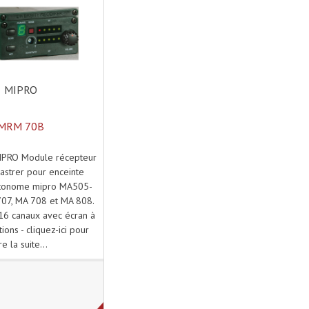
MIPRO
MRM 70B
PRO Module récepteur
astrer pour enceinte
utonome mipro MA505-
07, MA 708 et MA 808.
16 canaux avec écran à
ions - cliquez-ici pour
ire la suite...