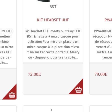
BST
KIT HEADSET UHF
PWA
kit Headset UHF meety ou trainy UHF
PWA-BROAD
 MOBILE
BST Emetteur + micro casque pour
réception H
metteur
utilisation Pour mise en place d'un
de réceptio
ombiné
micro casque à la place d'un micro
venant d'
 un micro
main sur l'enceinte portable: Meety
maître A 
nces UHF
ou - cliquez-ici pour lire la suite...
l'ence
pe de -
uite...
72.00E
79.00E