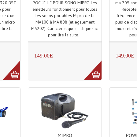
POCHE HF POUR SONO MIPRO Les
ma 705 anc
A320 BST
émetteurs fonctionnent pour toutes
Récepte
e pour
les sonos portables Mipro de la
fréquence f
lace d'un
MA100 à MA 808 (et egalement
plus de dis
'un micro
MA202). Caractéristiques: - cliquez-ici
micro et réc
 lire la
pour lire la suite...
pour
149.00E
149.00E
MIPRO
POWE