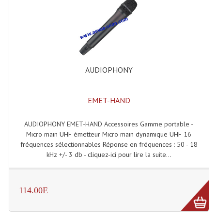
Dispatches
Filtres Et Divers
Flexibles Lumineux Leds
AUDIOPHONY
Guirlandes Lumineuse
Gyrophares À Leds
EMET-HAND
Lampes Ampoules
AUDIOPHONY EMET-HAND Accessoires Gamme portable -
Micro main UHF émetteur Micro main dynamique UHF 16
Ampoules - Tubes Lumière Noire Black Gun
fréquences sélectionnables Réponse en fréquences : 50 - 18
kHz +/- 3 db - cliquez-ici pour lire la suite...
Lampes À Décharges
Lampes De Couleurs
114.00E
Lampes Dichroique
Lampes Halogenes Divers