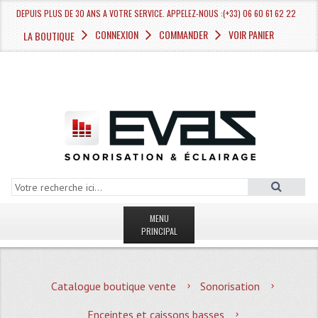
DEPUIS PLUS DE 30 ANS A VOTRE SERVICE. APPELEZ-NOUS :(+33) 06 60 61 62 22
CONNEXION
COMMANDER
VOIR PANIER
LA BOUTIQUE
MENU
PRINCIPAL
LA BOUTIQUE VENTE
Catalogue boutique vente
Sonorisation
MAGASIN
Enceintes et caissons basses