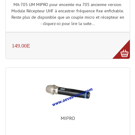
MA-705 UM MIPRO pour enceinte ma 705 ancienne version.
Système Boucle Magnétique
Module Récepteur UHF à encastrer fréquence fixe enfichable.
Reste plus de disponible que un couple micro et récepteur en
Structures, Pieds, Ponts...
- cliquez-ici pour lire la suite...
Angle AG20 Structure Contest
Angle AG29 Structure Contest
149.00E
Angle DECO22Q Structure Contest
Angle DECOTRI Structure Contest
Angle DUO Structure Contest
Angles Structure ASD SX290
Angles Structure ASD SZ 290
MIPRO
Angles Structure Duo290
Angles Structure QUATRO290