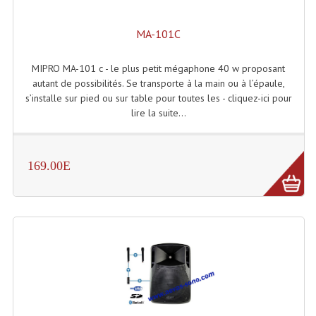
Grill Auto-Porté
MA-101C
Monotubes Et Angles 50mm
MIPRO MA-101 c - le plus petit mégaphone 40 w proposant
Pendrillon Et Ossature
autant de possibilités. Se transporte à la main ou à l’épaule,
s’installe sur pied ou sur table pour toutes les - cliquez-ici pour
Pieds De Levage
lire la suite...
Ponts - Portiques
Praticable Et Accessoires
169.00E
Structure Echelle 290 Asd
Structure Et Angles Quatro Deco
Structures
Structures Carrées
Structures, Angles Sd150