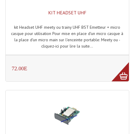
Enceintes Hifi
KIT HEADSET UHF
Enceintes Monitoring
kit Headset UHF meety ou trainy UHF BST Emetteur + micro
Filtres Actifs, Correcteurs
casque pour utilisation Pour mise en place d'un micro casque à
la place d'un micro main sur l'enceinte portable: Meety ou -
Haut-Parleurs Moteurs Tweeters Filtres
cliquez-ici pour lire la suite...
Haut Parleurs Sono
Filtres Passifs
72.00E
Haut-Parleurs Amplis Guitare
Moteurs Pavillons Pour Enceinte
Tweeters Pour Enceintes
Lecteurs Audio & Sources
Platines Disque Vinyles