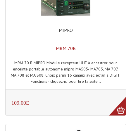
Effets LASERS
Laser Multi-Points
MIPRO
Lasers (Effets Volumetriques)
Lasers D'extérieur Multi-Points
MRM 70B
Effets Lumineux À Leds
MRM 70 B MIPRO Module récepteur UHF à encastrer pour
enceinte portable autonome mipro MA505- MA705, MA 707,
Effets Lumineux, Centre De Piste
MA 708 et MA 808. Choix parmi 16 canaux avec écran à DIGIT.
Fonctions - cliquez-ici pour lire la suite...
Effets Lumineux, Effets Disco
Electronique Commande Light
109.00E
Blocs De Puissance
Chenillards Modulateurs
Consoles Éclairage DMX