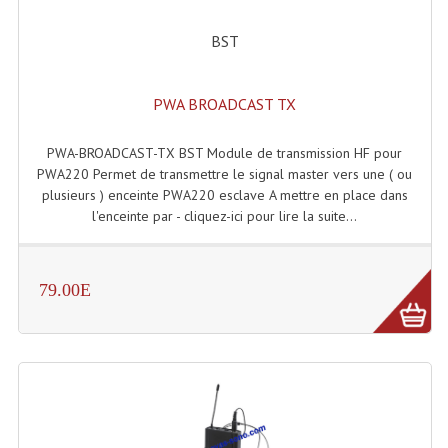
Microphones Scène Et Studio
BST
Microphones Filaires
PWA BROADCAST TX
Micro Sans Fil HF VHF 200MHZ
Micro Sans Fil HF UHF 800MHZ
PWA-BROADCAST-TX BST Module de transmission HF pour
PWA220 Permet de transmettre le signal master vers une ( ou
Micros De Studio
plusieurs ) enceinte PWA220 esclave A mettre en place dans
l'enceinte par - cliquez-ici pour lire la suite...
Microphones De Surface
Multi-Effets, Reverbes Etc...
79.00E
Peripheriques Traitements Et Accessoires
Portes Voix Mégaphones
Pupitre Pour Discours
Samplers, Échantillonneurs