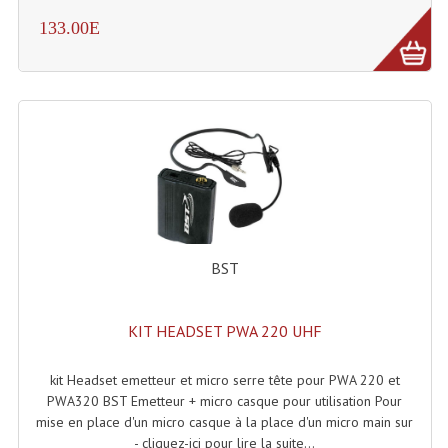
Projecteurs Poursuite
133.00E
Projecteurs Théatre: Plan Convexe Fresnel
Rampe De Spots
Scanners
Stroboscopes
Câbles, Connectiques.
Câblage Electrique
BST
Câble Rallonge DMX512 MIDI
KIT HEADSET PWA 220 UHF
Câbles Module, Cables Audio
Câble Multi-Paires Audio
kit Headset emetteur et micro serre tête pour PWA 220 et
PWA320 BST Emetteur + micro casque pour utilisation Pour
Câbles Enceintes
mise en place d'un micro casque à la place d'un micro main sur
- cliquez-ici pour lire la suite...