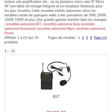
lecteur usb amplificateur etc... un ou plusieurs micro sans fil "Micro
Accessoires Enceintes
HF" une table de mixage intégrée et un récepteur bluetools pour
les plus récentes. Cette enceinte mobile autonome selon les
Accessoires Micro, Pieds De Régie
modèles existe de quelques watts à des puissances de 50W, 100W,
200W, 300W et plus. Une grande gamme d'article dans les marques
Cellule (s)
:
,
,
enceintes autonome BST
enceintes autonome Ibiza
enceintes
,
,
autonome Koolsound
enceintes autonome Mipro
enceintes autonome
.
Diamants
Power
Afficher
1
à
24
(sur
76
Pages de résultat :
1
2
3
4
[Suiv >>]
produits)
Pieds D'enceintes
1 - - 76
Selecteurs Audio Vidéo
Amplificateurs
Amplificateurs Multi-Canaux
Casques Stéréo
Compresseurs , Limiteurs , Noise Gate
BST
Egaliseur Egaliseurs