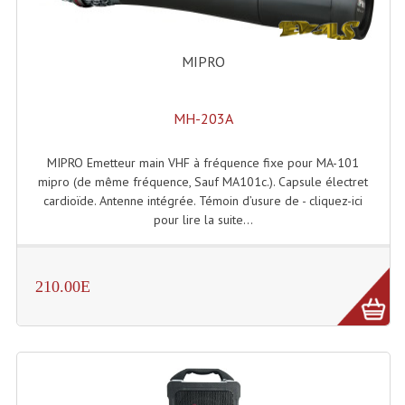
Rack 19" PRO Betonex
MIPRO
Rack 19" Standard Betonex
Sac Trolley De Transport
MH-203A
Sacs & Housses De Transport
MIPRO Emetteur main VHF à fréquence fixe pour MA-101
Valises Pour Clavier
mipro (de même fréquence, Sauf MA101c.). Capsule électret
cardioïde. Antenne intégrée. Témoin d’usure de - cliquez-ici
Rack 19 Pouces Multiplis
pour lire la suite...
Accessoires Flight-Case Coins Roulettes
210.00E
Rack 19" STYLE VSR (capot En L)
Machines À Effets Fumées, Mousses, Liquid
Machines À Fumées
Effets Projection Et Jet De CO2