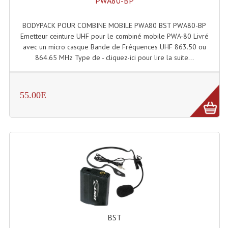
PWA80-BP
Enceintes Et Caissons Basses
BODYPACK POUR COMBINE MOBILE PWA80 BST PWA80-BP
Packs Sono
Emetteur ceinture UHF pour le combiné mobile PWA-80 Livré
avec un micro casque Bande de Fréquences UHF 863.50 ou
Enceintes Amplifiées Actives
864.65 MHz Type de - cliquez-ici pour lire la suite...
Enceintes, Système Amplifiés
Enceintes Passives Sono
55.00E
Retours De Scène
Caisson De Basse Amplifié
Caissons De Basses
Enceinte Nomade Bluetooth
Enceintes (Ecoutes De Studio)
Enceintes Autonomes Portables Amplifiées
BST