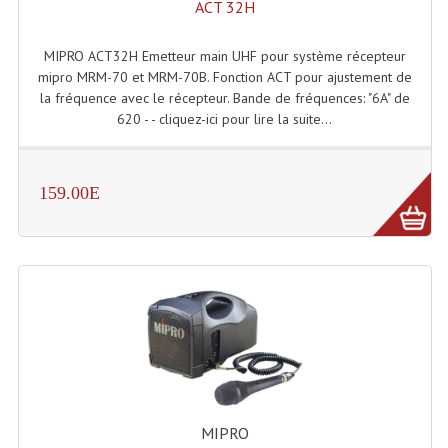
ACT 32H
Angles Structure SC150
MIPRO ACT32H Emetteur main UHF pour système récepteur
Angles Structure SD250
mipro MRM-70 et MRM-70B. Fonction ACT pour ajustement de
la fréquence avec le récepteur. Bande de fréquences: "6A" de
Angles Structure TRIO290
620 - - cliquez-ici pour lire la suite...
Angles Structure Triodéco
Angles Trio Steel Acier
159.00E
Cercle Monotube
Cercle Struct Carrée 290
Cercle Struct SCC Carre
Cercle Struct Triangulaire290
Crochets Et Accessoires
MIPRO
Embases Pour Structure