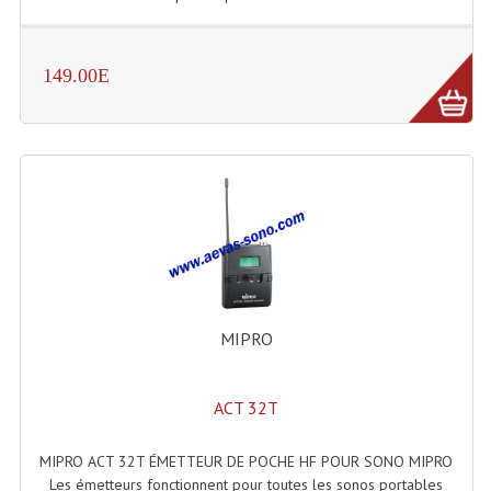
Connectiques, Prises Etc...
Adaptateurs Audio
149.00E
Divers Bricolage
Divers Bricolage
Haut-Parleurs Origine Sav
Membrannes De Haut Parleurs
Pieces Détachées Sav
Public-Adress
MIPRO
Accessoires Public-Adress L100V
ACT 32T
Amplificateurs (L 100v)
MIPRO ACT 32T ÉMETTEUR DE POCHE HF POUR SONO MIPRO
Enceintes Encastrables Ligne 100V 4-8 Ohm
Les émetteurs fonctionnent pour toutes les sonos portables