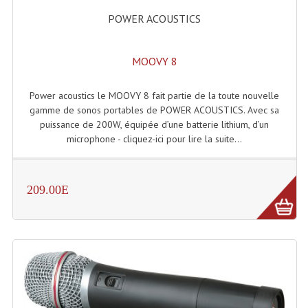
POWER ACOUSTICS
Tour De Travail Et Échafaudage
Flight-Case (s) Et Accessoires
MOOVY 8
Flight Case Plasma Et Écran LCD
Power acoustics le MOOVY 8 fait partie de la toute nouvelle
Flight Case Régie
gamme de sonos portables de POWER ACOUSTICS. Avec sa
puissance de 200W, équipée d’une batterie lithium, d’un
Flight Cases Platine Disque. Lecteurs CD
microphone - cliquez-ici pour lire la suite...
Flight Malettes Consoles T. Mixages
209.00E
Flight-Case CDs Et Disques Vinyls
Flight-Case Pour Contrôleur DJ
Flight-Case Pour La Lumière
Malle Flight Multi-Usage
Meubles DJ