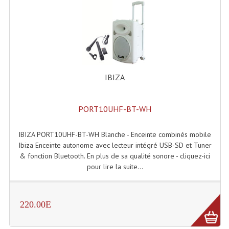
Liquides À Fumée
Liquides À Mousse
Nos Occasions Et Stock B
IBIZA
Les Occasions
Notre Stock B
PORT10UHF-BT-WH
Karaoké Materiel Lecteur Etc...
IBIZA PORT10UHF-BT-WH Blanche - Enceinte combinés mobile
Ibiza Enceinte autonome avec lecteur intégré USB-SD et Tuner
Matériel Karaoké
& fonction Bluetooth. En plus de sa qualité sonore - cliquez-ici
pour lire la suite...
Disque DVD
Disque LD (30 Cm.)
220.00E
TARIF ET CATALOGUE DE LOCATION