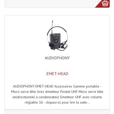
Projecteur Led Sur Batterie
Projecteurs À Leds D'extérieurs
Projecteurs Barres De Leds
Projecteurs Déco À Leds
Projecteurs Leds
Projecteurs Plafonniers Et Encastrés
AUDIOPHONY
Projecteurs Théâtre Led
EMET-HEAD
Projecteurs Traditionnels
Projecteurs Cycliodes
AUDIOPHONY EMET-HEAD Accessoires Gamme portable -
Micro serre tête Avec émetteur Pocket UHF Micro serre tête
Projecteurs Découpes
unidirectionnel à condensateur Emetteur UHF avec volume
réglable 16 - cliquez-ici pour lire la suite...
Projecteurs Par : 16 À 64 Et Autres