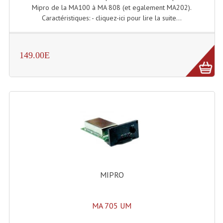
Mipro de la MA100 à MA 808 (et egalement MA202).
Enceintes Murales (Ligne 100V 16 - 8 Ohm)
Caractéristiques: - cliquez-ici pour lire la suite...
Hp À Chambre De Compression
Lecteurs Mp3 Et CDs Sources
149.00E
Microphone PA & Micro Pupitre
Projecteurs De Son
Sono: Conférences Securité Visite Guidée
Système D'audio Guide
Système D'interprétation Simultanée
Système De Conférence
MIPRO
Système Visite Guidée
MA 705 UM
Sonorisation Securité EN-54