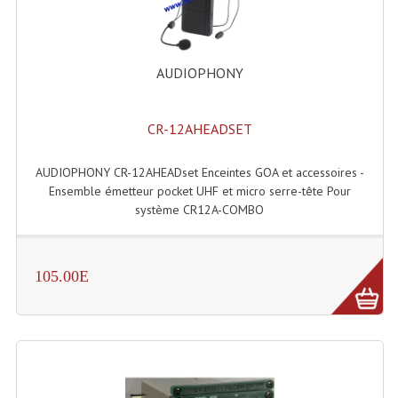
Système Sans Fil In-Ear Monitoring
Table Mixages Et Contrôleurs & Consoles
AUDIOPHONY
Tables De Mixage DJ
CR-12AHEADSET
Controleurs DJ USB / MP3
Consoles Sono Et Studio
AUDIOPHONY CR-12AHEADset Enceintes GOA et accessoires -
Ensemble émetteur pocket UHF et micro serre-tête Pour
Consoles Numériques
système CR12A-COMBO
Consoles Amplifiées
105.00E
Lumière
Boules À Facettes
Changeurs De Couleurs
Déco Light