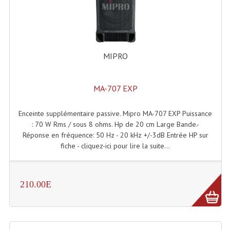
Machines À Brouillard
Lanceur De Flammes Et Cartouche De Gaz
MIPRO
Machine À Etincelles Froides
Machines & Canon À Confettis
MA-707 EXP
Machines À Bulles
Enceinte supplémentaire passive. Mipro MA-707 EXP Puissance
: 70 W Rms / sous 8 ohms. Hp de 20 cm Large Bande.-
Machines À Effet Brouillard
Réponse en fréquence: 50 Hz - 20 kHz +/-3dB Entrée HP sur
fiche - cliquez-ici pour lire la suite...
Machines À Fumée Lourde
Machines À Mousse, Neige, Liquides
210.00E
Liquide À Brouillard
Liquide À Bulles
Liquide À Neige