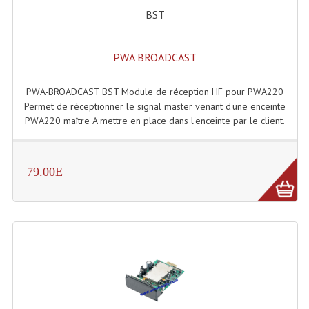
BST
Lecteurs Cd À Plats
Lecteurs Cd À Plats Lecteur MP3
PWA BROADCAST
Lecteurs Double Cd Mixage Intégrée
PWA-BROADCAST BST Module de réception HF pour PWA220
Lecteurs Double Cd MP3
Permet de réceptionner le signal master venant d'une enceinte
PWA220 maître A mettre en place dans l'enceinte par le client.
Lecteurs Lasers Simple Et Mp3 (rack 19")
Minidisc
79.00E
Digital Package Et Logiciel
Enregistreur Numérique
Platines Dvd Pour Dj
Platines Cassettes
Limiteur De Niveau Sonore