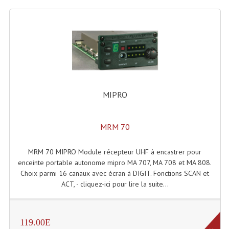
Lampes Leds
Lampes PAR
Lampes Théatre
Les Packs Light
MIPRO
Lumières Noire
MRM 70
Lyres
Panneaux, Piste Danse À Leds
MRM 70 MIPRO Module récepteur UHF à encastrer pour
enceinte portable autonome mipro MA 707, MA 708 et MA 808.
Petit Effets Lumineux
Choix parmi 16 canaux avec écran à DIGIT. Fonctions SCAN et
ACT, - cliquez-ici pour lire la suite...
Projecteur De Gobo
Projecteur Extérieur Multifaisceaux
119.00E