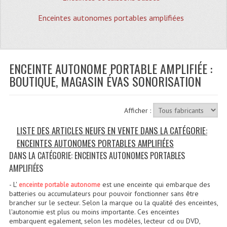
Quoi De Neuf?
Enceintes autonomes portables amplifiées
Promotions
Plan Acces, Horaires.
ENCEINTE AUTONOME PORTABLE AMPLIFIÉE :
Location De Matériel
BOUTIQUE, MAGASIN ÉVAS SONORISATION
Le Matériel D´occasion
Recherche Avancée
Afficher :
Recevoir Nos Promotions
LISTE DES ARTICLES NEUFS EN VENTE DANS LA CATÉGORIE:
ENCEINTES AUTONOMES PORTABLES AMPLIFIÉES
Faire Votre Devis
DANS LA CATÉGORIE: ENCEINTES AUTONOMES PORTABLES
CATÉGORIES
AMPLIFIÉES
- L'
est une enceinte qui embarque des
enceinte portable autonome
Sonorisation
batteries ou accumulateurs pour pouvoir fonctionner sans être
brancher sur le secteur. Selon la marque ou la qualité des enceintes,
Accessoires Pieds Cellules Diamants
l'autonomie est plus ou moins importante. Ces enceintes
embarquent egalement, selon les modèles, lecteur cd ou DVD,