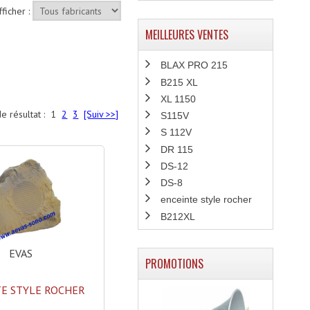
fficher :
MEILLEURES VENTES
BLAX PRO 215
B215 XL
XL 1150
e résultat :
1
2
3
[Suiv >>]
S115V
S 112V
DR 115
DS-12
DS-8
enceinte style rocher
B212XL
EVAS
PROMOTIONS
E STYLE ROCHER