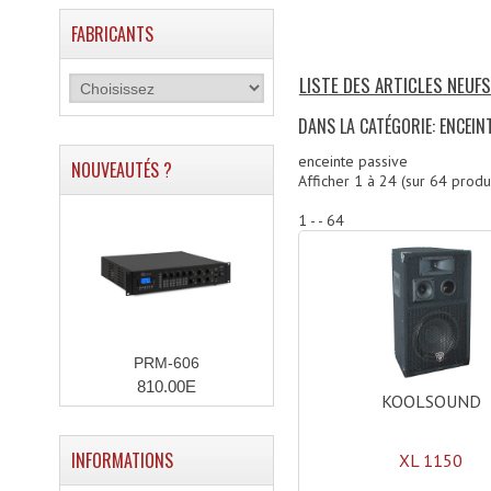
FABRICANTS
LISTE DES ARTICLES NEUF
DANS LA CATÉGORIE: ENCEIN
enceinte passive
NOUVEAUTÉS ?
Afficher
1
à
24
(sur
64
produi
1 - - 64
PRM-606
810.00E
KOOLSOUND
INFORMATIONS
XL 1150