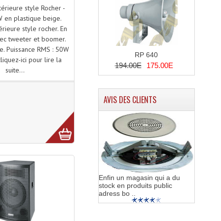
térieure style Rocher -
 en plastique beige.
érieure style rocher. En
vec tweeter et boomer.
e. Puissance RMS : 50W
RP 640
iquez-ici pour lire la
194.00E
175.00E
suite...
AVIS DES CLIENTS
Enfin un magasin qui a du
stock en produits public
adress bo ..