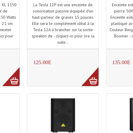
La Tesla 12P est une enceinte de
Enceinte ex
d XL 1150
sonorisation passive équipée d'un
pierre 50W
W de
haut-parleur de graves 15 pouces.
Enceinte ext
 150 Watts
Elle sera le complément idéal à la
plastique a
 21 cm.
Tesla 12A à brancher sur la sortie
Couleur Beig
Tweeter
speakon de - cliquez-ici pour lire la
Boomer - cl
ici pour
suite...
125.00E
135.00E