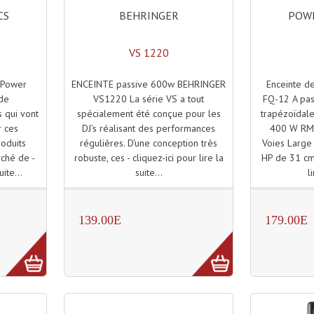
BEHRINGER
POWE
CS
VS 1220
ENCEINTE passive 600w BEHRINGER
Enceinte d
 Power
VS1220 La série VS a tout
FQ-12 A pas
 de
spécialement été conçue pour les
trapézoïdal
s qui vont
DJ's réalisant des performances
400 W RMS
r ces
régulières. D'une conception très
Voies Large 
oduits
robuste, ces - cliquez-ici pour lire la
HP de 31 cm 
rché de -
suite...
l
uite...
139.00E
179.00E