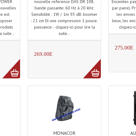
nouvelle reference DAS DR 108.
Enceintes pas
 POWER
bande passante: 60 Hz à 20 kHz.
par paire). Pr
ouvelles
Sensibilité : 1W / 1m 93 dB. boomer
les envies
e est
: 21 cm Et une compression 1 pouce.
lieux, les en
roposer
puissance: - cliquez-ici pour lire la
cliquez-ic
roduits
suite...
a suite...
275.00E
269.00E
MONACOR
A