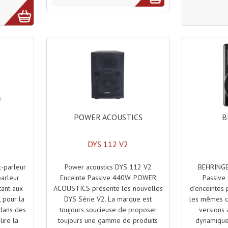
POWER ACOUSTICS
B
DYS 112 V2
Power acoustics DYS 112 V2
BEHRINGE
-parleur
Enceinte Passive 440W. POWER
Passiv
parleur
ACOUSTICS présente les nouvelles
d'enceintes 
tant aux
DYS Série V2. La marque est
les mêmes ca
 pour la
toujours soucieuse de proposer
versions a
 dans des
toujours une gamme de produits
dynamique 
 lire la