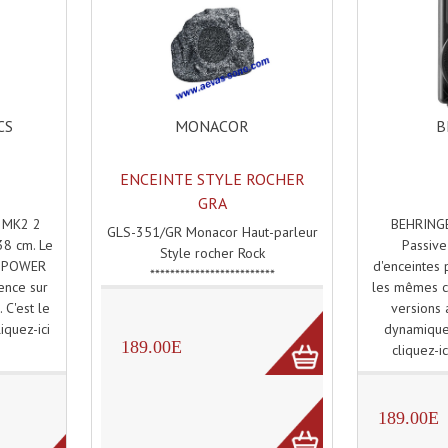
MONACOR
B
CS
ENCEINTE STYLE ROCHER
GRA
BEHRINGE
 MK2 2
GLS-351/GR Monacor Haut-parleur
Passiv
38 cm. Le
Style rocher Rock
d'enceintes 
e POWER
*************************
les mêmes ca
ence sur
versions a
 C'est le
dynamique 
iquez-ici
189.00E
cliquez-ic
.
189.00E