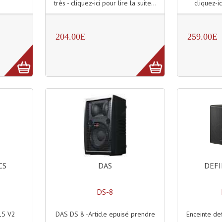
très - cliquez-ici pour lire la suite...
cliquez-ic
204.00E
259.00E
DAS
DEFI
CS
DS-8
DAS DS 8 -Article epuisé prendre
Enceinte def
15 V2