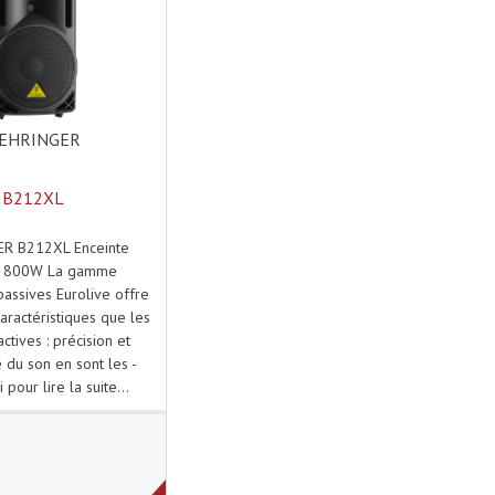
EHRINGER
B212XL
R B212XL Enceinte
e 800W La gamme
passives Eurolive offre
ractéristiques que les
ctives : précision et
du son en sont les -
i pour lire la suite...