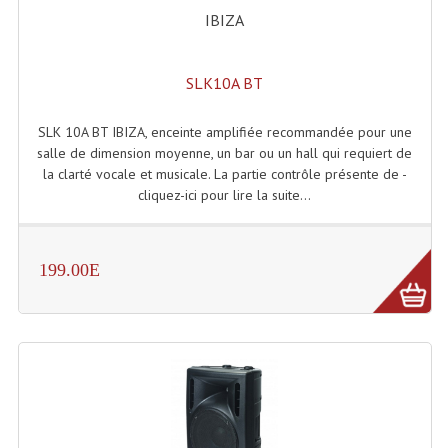
IBIZA
Grill Auto-Porté
Monotubes Et Angles 50mm
SLK10A BT
Pendrillon Et Ossature
SLK 10A BT IBIZA, enceinte amplifiée recommandée pour une
Pieds De Levage
salle de dimension moyenne, un bar ou un hall qui requiert de
la clarté vocale et musicale. La partie contrôle présente de -
Ponts - Portiques
cliquez-ici pour lire la suite...
Praticable Et Accessoires
199.00E
Structure Echelle 290 Asd
Structure Et Angles Quatro Deco
Structures
Structures Carrées
Structures, Angles Sd150