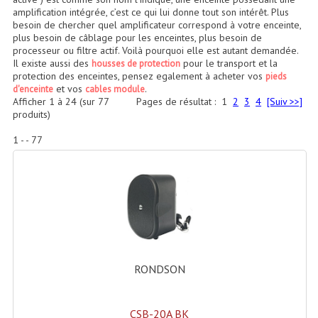
Accessoires Enceintes
amplification intégrée, c’est ce qui lui donne tout son intérêt. Plus
besoin de chercher quel amplificateur correspond à votre enceinte,
Accessoires Micro, Pieds De Régie
plus besoin de câblage pour les enceintes, plus besoin de
processeur ou filtre actif. Voilà pourquoi elle est autant demandée.
Il existe aussi des
pour le transport et la
housses de protection
Cellule (s)
protection des enceintes, pensez egalement à acheter vos
pieds
et vos
.
d'enceinte
cables module
Diamants
Afficher
1
à
24
(sur
77
Pages de résultat :
1
2
3
4
[Suiv >>]
produits)
Pieds D'enceintes
1 - - 77
Selecteurs Audio Vidéo
Amplificateurs
Amplificateurs Multi-Canaux
Casques Stéréo
RONDSON
Compresseurs , Limiteurs , Noise Gate
Egaliseur Egaliseurs
CSB-20A BK