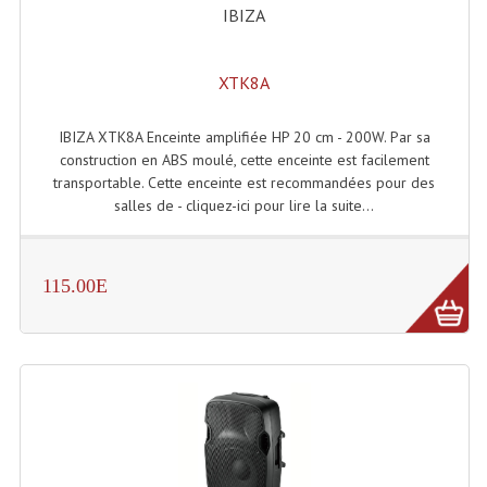
IBIZA
Lecteurs Cd À Plats
Lecteurs Cd À Plats Lecteur MP3
XTK8A
Lecteurs Double Cd Mixage Intégrée
IBIZA XTK8A Enceinte amplifiée HP 20 cm - 200W. Par sa
Lecteurs Double Cd MP3
construction en ABS moulé, cette enceinte est facilement
transportable. Cette enceinte est recommandées pour des
Lecteurs Lasers Simple Et Mp3 (rack 19")
salles de - cliquez-ici pour lire la suite...
Minidisc
115.00E
Digital Package Et Logiciel
Enregistreur Numérique
Platines Dvd Pour Dj
Platines Cassettes
Limiteur De Niveau Sonore