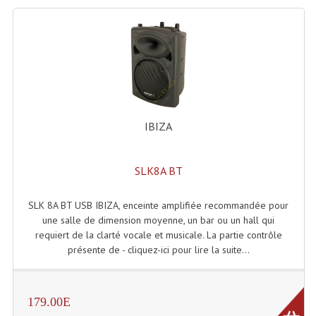
Dispatches
Filtres Et Divers
Flexibles Lumineux Leds
Guirlandes Lumineuse
IBIZA
Gyrophares À Leds
SLK8A BT
Lampes Ampoules
Ampoules - Tubes Lumière Noire Black Gun
SLK 8A BT USB IBIZA, enceinte amplifiée recommandée pour
une salle de dimension moyenne, un bar ou un hall qui
Lampes À Décharges
requiert de la clarté vocale et musicale. La partie contrôle
présente de - cliquez-ici pour lire la suite...
Lampes De Couleurs
Lampes Dichroique
179.00E
Lampes Halogenes Divers