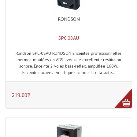
Tour De Travail Et Échafaudage
RONDSON
Flight-Case (s) Et Accessoires
Flight Case Plasma Et Écran LCD
SPC 08AU
Flight Case Régie
Rondson SPC-08AU RONDSON Enceintes professionnelles
thermos-moulées en ABS avec une excellente restitution
Flight Cases Platine Disque. Lecteurs CD
sonore. Enceinte 2 voies bass-réflex, amplifiée 160W.
Enceintes actives en - cliquez-ici pour lire la suite...
Flight Malettes Consoles T. Mixages
Flight-Case CDs Et Disques Vinyls
219.00E
Flight-Case Pour Contrôleur DJ
Flight-Case Pour La Lumière
Malle Flight Multi-Usage
Meubles DJ