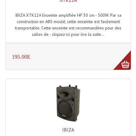
XTK12A
Système Boucle Magnétique
IBIZA XTK12A Enceinte amplifiée HP 30 cm - 500W. Par sa
Structures, Pieds, Ponts...
construction en ABS moulé, cette enceinte est facilement
transportable. Cette enceinte est recommandées pour des
Angle AG20 Structure Contest
salles de - cliquez-ici pour lire la suite...
Angle AG29 Structure Contest
Angle DECO22Q Structure Contest
195.00E
Angle DECOTRI Structure Contest
Angle DUO Structure Contest
Angles Structure ASD SX290
Angles Structure ASD SZ 290
Angles Structure Duo290
IBIZA
Angles Structure QUATRO290