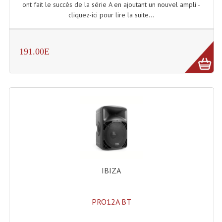
ont fait le succès de la série A en ajoutant un nouvel ampli -
Connectiques, Prises Etc...
cliquez-ici pour lire la suite...
Adaptateurs Audio
Divers Bricolage
191.00E
Divers Bricolage
Haut-Parleurs Origine Sav
Membrannes De Haut Parleurs
Pieces Détachées Sav
Public-Adress
Accessoires Public-Adress L100V
IBIZA
Amplificateurs (L 100v)
PRO12A BT
Enceintes Encastrables Ligne 100V 4-8 Ohm