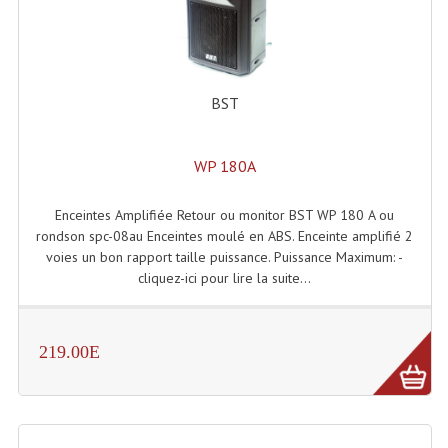
Rack 19" PRO Betonex
Rack 19" Standard Betonex
BST
Sac Trolley De Transport
Sacs & Housses De Transport
WP 180A
Valises Pour Clavier
Enceintes Amplifiée Retour ou monitor BST WP 180 A ou
rondson spc-08au Enceintes moulé en ABS. Enceinte amplifié 2
Rack 19 Pouces Multiplis
voies un bon rapport taille puissance. Puissance Maximum: -
cliquez-ici pour lire la suite...
Accessoires Flight-Case Coins Roulettes
Rack 19" STYLE VSR (capot En L)
219.00E
Machines À Effets Fumées, Mousses, Liquid
Machines À Fumées
Effets Projection Et Jet De CO2