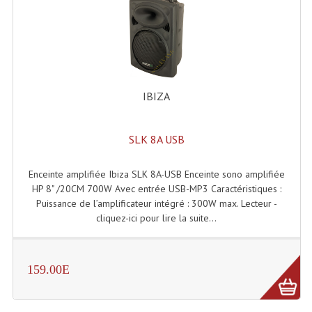
Effets LASERS
Laser Multi-Points
Lasers (Effets Volumetriques)
IBIZA
Lasers D'extérieur Multi-Points
Effets Lumineux À Leds
SLK 8A USB
Effets Lumineux, Centre De Piste
Enceinte amplifiée Ibiza SLK 8A-USB Enceinte sono amplifiée
HP 8" /20CM 700W Avec entrée USB-MP3 Caractéristiques :
Effets Lumineux, Effets Disco
Puissance de l’amplificateur intégré : 300W max. Lecteur -
cliquez-ici pour lire la suite...
Electronique Commande Light
Blocs De Puissance
159.00E
Chenillards Modulateurs
Consoles Éclairage DMX