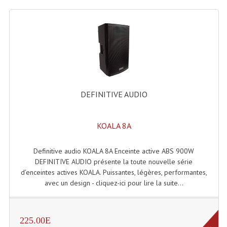
Liquides À Fumée
Liquides À Mousse
Nos Occasions Et Stock B
Les Occasions
DEFINITIVE AUDIO
Notre Stock B
KOALA 8A
Karaoké Materiel Lecteur Etc...
Matériel Karaoké
Definitive audio KOALA 8A Enceinte active ABS 900W
DEFINITIVE AUDIO présente la toute nouvelle série
Disque DVD
d’enceintes actives KOALA. Puissantes, légères, performantes,
avec un design - cliquez-ici pour lire la suite...
Disque LD (30 Cm.)
TARIF ET CATALOGUE DE LOCATION
225.00E