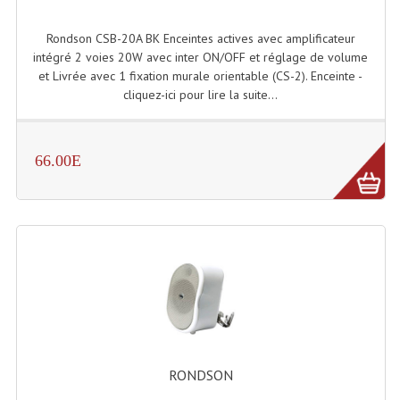
Enceintes Et Caissons Basses
Rondson CSB-20A BK Enceintes actives avec amplificateur
Packs Sono
intégré 2 voies 20W avec inter ON/OFF et réglage de volume
et Livrée avec 1 fixation murale orientable (CS-2). Enceinte -
Enceintes Amplifiées Actives
cliquez-ici pour lire la suite...
Enceintes, Système Amplifiés
Enceintes Passives Sono
66.00E
Retours De Scène
Caisson De Basse Amplifié
Caissons De Basses
Enceinte Nomade Bluetooth
Enceintes (Ecoutes De Studio)
RONDSON
Enceintes Autonomes Portables Amplifiées