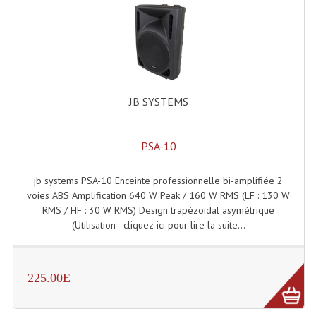
Machines À Brouillard
Lanceur De Flammes Et Cartouche De Gaz
Machine À Etincelles Froides
JB SYSTEMS
Machines & Canon À Confettis
Machines À Bulles
PSA-10
Machines À Effet Brouillard
jb systems PSA-10 Enceinte professionnelle bi-amplifiée 2
voies ABS Amplification 640 W Peak / 160 W RMS (LF : 130 W
Machines À Fumée Lourde
RMS / HF : 30 W RMS) Design trapézoïdal asymétrique
(Utilisation - cliquez-ici pour lire la suite...
Machines À Mousse, Neige, Liquides
Liquide À Brouillard
225.00E
Liquide À Bulles
Liquide À Neige