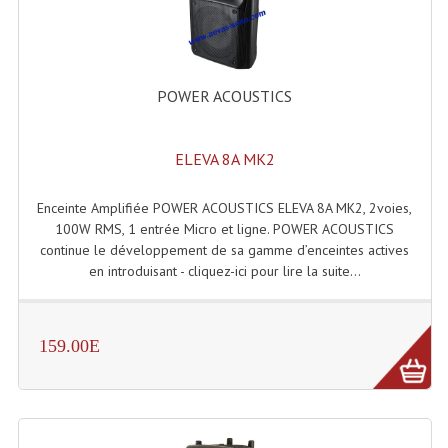
Système Sans Fil In-Ear Monitoring
Table Mixages Et Contrôleurs & Consoles
POWER ACOUSTICS
Tables De Mixage DJ
Controleurs DJ USB / MP3
ELEVA 8A MK2
Consoles Sono Et Studio
Enceinte Amplifiée POWER ACOUSTICS ELEVA 8A MK2, 2voies,
100W RMS, 1 entrée Micro et ligne. POWER ACOUSTICS
Consoles Numériques
continue le développement de sa gamme d’enceintes actives
en introduisant - cliquez-ici pour lire la suite...
Consoles Amplifiées
Lumière
159.00E
Boules À Facettes
Changeurs De Couleurs
Déco Light