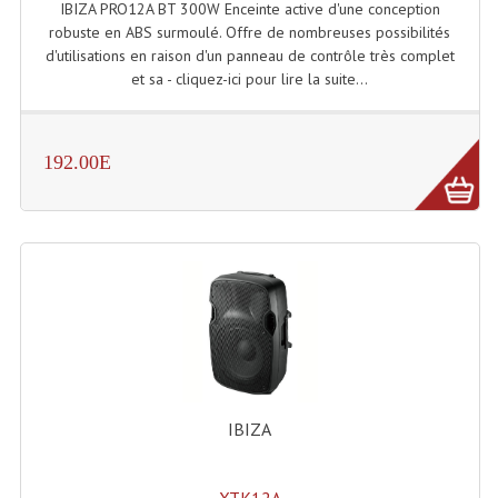
IBIZA PRO12A BT 300W Enceinte active d'une conception
Enceintes Murales (Ligne 100V 16 - 8 Ohm)
robuste en ABS surmoulé. Offre de nombreuses possibilités
d'utilisations en raison d'un panneau de contrôle très complet
Hp À Chambre De Compression
et sa - cliquez-ici pour lire la suite...
Lecteurs Mp3 Et CDs Sources
Microphone PA & Micro Pupitre
192.00E
Projecteurs De Son
Sono: Conférences Securité Visite Guidée
Système D'audio Guide
Système D'interprétation Simultanée
Système De Conférence
IBIZA
Système Visite Guidée
Sonorisation Securité EN-54