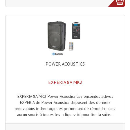
Lampes Leds
Lampes PAR
Lampes Théatre
Les Packs Light
Lumières Noire
POWER ACOUSTICS
Lyres
EXPERIA 8A MK2
Panneaux, Piste Danse À Leds
Petit Effets Lumineux
EXPERIA 8A MK2 Power Acoustics Les enceintes actives
EXPERIA de Power Acoustics disposent des derniers
Projecteur De Gobo
innovations technologiques permettant de répondre sans
aucun soucis à toutes les - cliquez-ici pour lire la suite...
Projecteur Extérieur Multifaisceaux