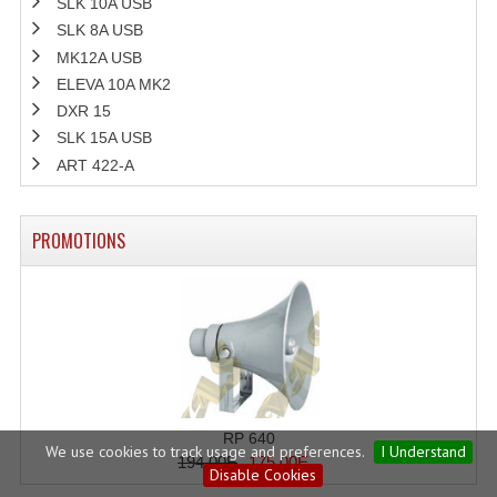
SLK 10A USB
SLK 8A USB
MK12A USB
ELEVA 10A MK2
DXR 15
SLK 15A USB
ART 422-A
PROMOTIONS
RP 640
We use cookies to track usage and preferences.
I Understand
194.00E
175.00E
Disable Cookies