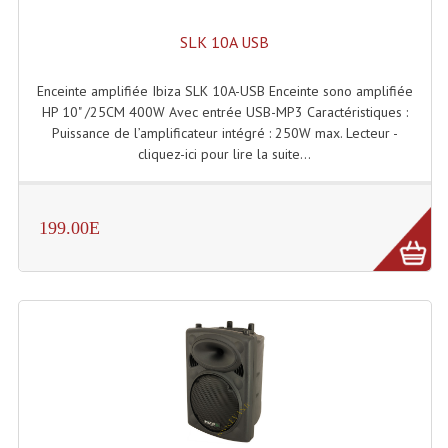
Angles Structure SC150
SLK 10A USB
Angles Structure SD250
Enceinte amplifiée Ibiza SLK 10A-USB Enceinte sono amplifiée
Angles Structure TRIO290
HP 10" /25CM 400W Avec entrée USB-MP3 Caractéristiques :
Puissance de l’amplificateur intégré : 250W max. Lecteur -
Angles Structure Triodéco
cliquez-ici pour lire la suite...
Angles Trio Steel Acier
199.00E
Cercle Monotube
Cercle Struct Carrée 290
Cercle Struct SCC Carre
Cercle Struct Triangulaire290
Crochets Et Accessoires
Embases Pour Structure