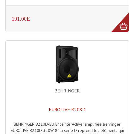
Projecteurs Poursuite
Projecteurs Théatre: Plan Convexe Fresnel
191.00E
Rampe De Spots
Scanners
Stroboscopes
Câbles, Connectiques.
Câblage Electrique
Câble Rallonge DMX512 MIDI
BEHRINGER
Câbles Module, Cables Audio
EUROLIVE B208D
Câble Multi-Paires Audio
BEHRINGER B210D-EU Enceinte "Active" amplifiée Behringer
Câbles Enceintes
EUROLIVE B210D 320W 8" la série D reprend les éléments qui