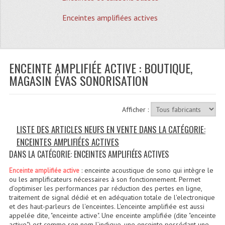
Quoi De Neuf?
Enceintes amplifiées actives
Promotions
Plan Acces, Horaires.
ENCEINTE AMPLIFIÉE ACTIVE : BOUTIQUE,
Location De Matériel
MAGASIN ÉVAS SONORISATION
Le Matériel D´occasion
Recherche Avancée
Afficher :
Recevoir Nos Promotions
LISTE DES ARTICLES NEUFS EN VENTE DANS LA CATÉGORIE:
ENCEINTES AMPLIFIÉES ACTIVES
Faire Votre Devis
DANS LA CATÉGORIE: ENCEINTES AMPLIFIÉES ACTIVES
CATÉGORIES
: enceinte acoustique de sono qui intègre le
Enceinte amplifiée active
ou les amplificateurs nécessaires à son fonctionnement. Permet
Sonorisation
d'optimiser les performances par réduction des pertes en ligne,
traitement de signal dédié et en adéquation totale de l'electronique
et des haut-parleurs de l'enceintes. L'enceinte amplifiée est aussi
Accessoires Pieds Cellules Diamants
appelée dite, "enceinte active". Une enceinte amplifiée (dite "enceinte
active") est comme son nom l’indique, une enceinte possédant une