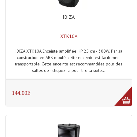
Microphones Scène Et Studio
IBIZA
Microphones Filaires
Micro Sans Fil HF VHF 200MHZ
XTK10A
Micro Sans Fil HF UHF 800MHZ
IBIZA XTK10A Enceinte amplifiée HP 25 cm - 300W. Par sa
construction en ABS moulé, cette enceinte est facilement
Micros De Studio
transportable. Cette enceinte est recommandées pour des
salles de - cliquez-ici pour lire la suite...
Microphones De Surface
Multi-Effets, Reverbes Etc...
144.00E
Peripheriques Traitements Et Accessoires
Portes Voix Mégaphones
Pupitre Pour Discours
Samplers, Échantillonneurs