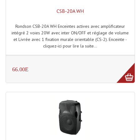
Enceintes Hifi
CSB-20A WH
Enceintes Monitoring
Rondson CSB-20A WH Enceintes actives avec amplificateur
Filtres Actifs, Correcteurs
intégré 2 voies 20W avec inter ON/OFF et réglage de volume
et Livrée avec 1 fixation murale orientable (CS-2). Enceinte -
Haut-Parleurs Moteurs Tweeters Filtres
cliquez-ici pour lire la suite...
Haut Parleurs Sono
66.00E
Filtres Passifs
Haut-Parleurs Amplis Guitare
Moteurs Pavillons Pour Enceinte
Tweeters Pour Enceintes
Lecteurs Audio & Sources
Platines Disque Vinyles