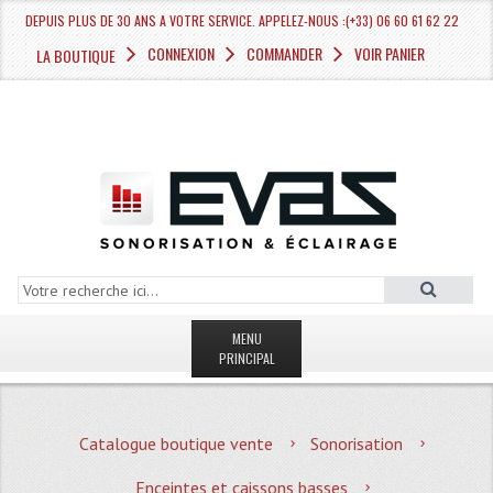
DEPUIS PLUS DE 30 ANS A VOTRE SERVICE. APPELEZ-NOUS :(+33) 06 60 61 62 22
CONNEXION
COMMANDER
VOIR PANIER
LA BOUTIQUE
MENU
PRINCIPAL
LA BOUTIQUE VENTE
Catalogue boutique vente
Sonorisation
MAGASIN
Enceintes et caissons basses