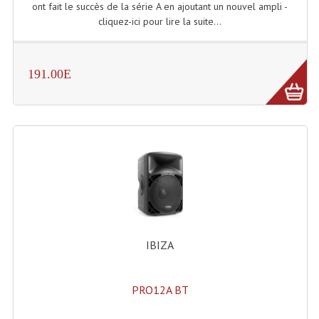
ont fait le succès de la série A en ajoutant un nouvel ampli -
Connectiques, Prises Etc...
cliquez-ici pour lire la suite...
Adaptateurs Audio
Divers Bricolage
191.00E
Divers Bricolage
Haut-Parleurs Origine Sav
Membrannes De Haut Parleurs
Pieces Détachées Sav
Public-Adress
Accessoires Public-Adress L100V
IBIZA
Amplificateurs (L 100v)
PRO12A BT
Enceintes Encastrables Ligne 100V 4-8 Ohm