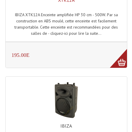
XTK12A
Système Boucle Magnétique
IBIZA XTK12A Enceinte amplifiée HP 30 cm - 500W. Par sa
Structures, Pieds, Ponts...
construction en ABS moulé, cette enceinte est facilement
transportable. Cette enceinte est recommandées pour des
Angle AG20 Structure Contest
salles de - cliquez-ici pour lire la suite...
Angle AG29 Structure Contest
Angle DECO22Q Structure Contest
195.00E
Angle DECOTRI Structure Contest
Angle DUO Structure Contest
Angles Structure ASD SX290
Angles Structure ASD SZ 290
Angles Structure Duo290
IBIZA
Angles Structure QUATRO290