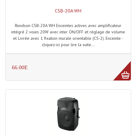
Enceintes Hifi
CSB-20A WH
Enceintes Monitoring
Rondson CSB-20A WH Enceintes actives avec amplificateur
Filtres Actifs, Correcteurs
intégré 2 voies 20W avec inter ON/OFF et réglage de volume
et Livrée avec 1 fixation murale orientable (CS-2). Enceinte -
Haut-Parleurs Moteurs Tweeters Filtres
cliquez-ici pour lire la suite...
Haut Parleurs Sono
66.00E
Filtres Passifs
Haut-Parleurs Amplis Guitare
Moteurs Pavillons Pour Enceinte
Tweeters Pour Enceintes
Lecteurs Audio & Sources
Platines Disque Vinyles