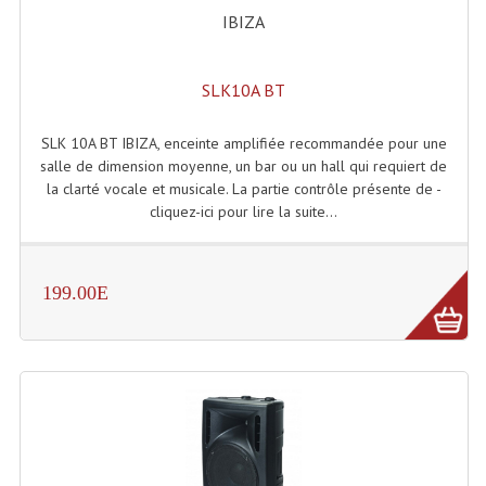
IBIZA
Grill Auto-Porté
Monotubes Et Angles 50mm
SLK10A BT
Pendrillon Et Ossature
SLK 10A BT IBIZA, enceinte amplifiée recommandée pour une
Pieds De Levage
salle de dimension moyenne, un bar ou un hall qui requiert de
la clarté vocale et musicale. La partie contrôle présente de -
Ponts - Portiques
cliquez-ici pour lire la suite...
Praticable Et Accessoires
199.00E
Structure Echelle 290 Asd
Structure Et Angles Quatro Deco
Structures
Structures Carrées
Structures, Angles Sd150