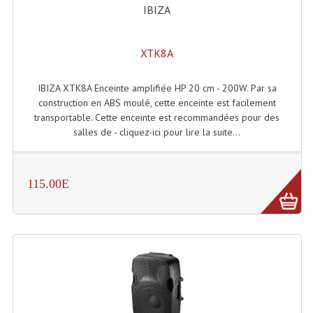
IBIZA
Lecteurs Cd À Plats
Lecteurs Cd À Plats Lecteur MP3
XTK8A
Lecteurs Double Cd Mixage Intégrée
IBIZA XTK8A Enceinte amplifiée HP 20 cm - 200W. Par sa
Lecteurs Double Cd MP3
construction en ABS moulé, cette enceinte est facilement
transportable. Cette enceinte est recommandées pour des
Lecteurs Lasers Simple Et Mp3 (rack 19")
salles de - cliquez-ici pour lire la suite...
Minidisc
115.00E
Digital Package Et Logiciel
Enregistreur Numérique
Platines Dvd Pour Dj
Platines Cassettes
Limiteur De Niveau Sonore