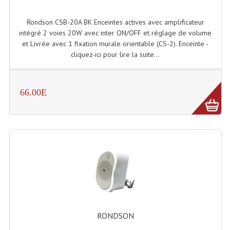
Enceintes Et Caissons Basses
Rondson CSB-20A BK Enceintes actives avec amplificateur
Packs Sono
intégré 2 voies 20W avec inter ON/OFF et réglage de volume
et Livrée avec 1 fixation murale orientable (CS-2). Enceinte -
Enceintes Amplifiées Actives
cliquez-ici pour lire la suite...
Enceintes, Système Amplifiés
Enceintes Passives Sono
66.00E
Retours De Scène
Caisson De Basse Amplifié
Caissons De Basses
Enceinte Nomade Bluetooth
Enceintes (Ecoutes De Studio)
RONDSON
Enceintes Autonomes Portables Amplifiées