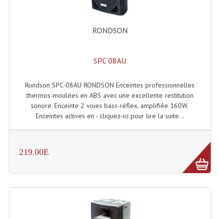
Tour De Travail Et Échafaudage
RONDSON
Flight-Case (s) Et Accessoires
Flight Case Plasma Et Écran LCD
SPC 08AU
Flight Case Régie
Rondson SPC-08AU RONDSON Enceintes professionnelles
thermos-moulées en ABS avec une excellente restitution
Flight Cases Platine Disque. Lecteurs CD
sonore. Enceinte 2 voies bass-réflex, amplifiée 160W.
Enceintes actives en - cliquez-ici pour lire la suite...
Flight Malettes Consoles T. Mixages
Flight-Case CDs Et Disques Vinyls
219.00E
Flight-Case Pour Contrôleur DJ
Flight-Case Pour La Lumière
Malle Flight Multi-Usage
Meubles DJ