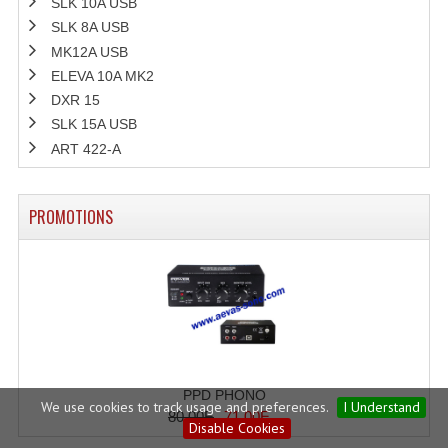
SLK 10A USB
SLK 8A USB
MK12A USB
ELEVA 10A MK2
DXR 15
SLK 15A USB
ART 422-A
PROMOTIONS
PPD PHONO
We use cookies to track usage and preferences.
I Understand
80.00E
71.00E
Disable Cookies