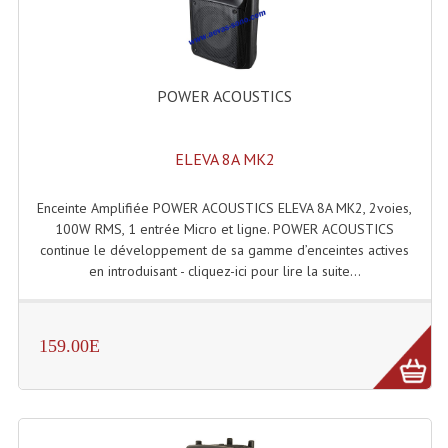
Système Sans Fil In-Ear Monitoring
Table Mixages Et Contrôleurs & Consoles
POWER ACOUSTICS
Tables De Mixage DJ
Controleurs DJ USB / MP3
ELEVA 8A MK2
Consoles Sono Et Studio
Enceinte Amplifiée POWER ACOUSTICS ELEVA 8A MK2, 2voies,
100W RMS, 1 entrée Micro et ligne. POWER ACOUSTICS
Consoles Numériques
continue le développement de sa gamme d’enceintes actives
en introduisant - cliquez-ici pour lire la suite...
Consoles Amplifiées
Lumière
159.00E
Boules À Facettes
Changeurs De Couleurs
Déco Light