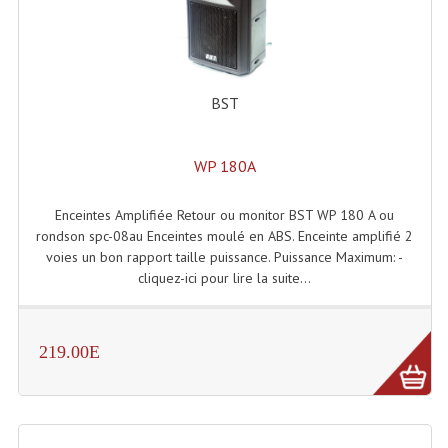
Rack 19" PRO Betonex
Rack 19" Standard Betonex
BST
Sac Trolley De Transport
Sacs & Housses De Transport
WP 180A
Valises Pour Clavier
Enceintes Amplifiée Retour ou monitor BST WP 180 A ou
rondson spc-08au Enceintes moulé en ABS. Enceinte amplifié 2
Rack 19 Pouces Multiplis
voies un bon rapport taille puissance. Puissance Maximum: -
cliquez-ici pour lire la suite...
Accessoires Flight-Case Coins Roulettes
Rack 19" STYLE VSR (capot En L)
219.00E
Machines À Effets Fumées, Mousses, Liquid
Machines À Fumées
Effets Projection Et Jet De CO2