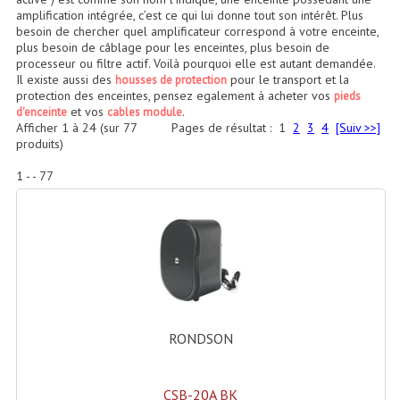
Accessoires Enceintes
amplification intégrée, c’est ce qui lui donne tout son intérêt. Plus
besoin de chercher quel amplificateur correspond à votre enceinte,
Accessoires Micro, Pieds De Régie
plus besoin de câblage pour les enceintes, plus besoin de
processeur ou filtre actif. Voilà pourquoi elle est autant demandée.
Il existe aussi des
pour le transport et la
housses de protection
Cellule (s)
protection des enceintes, pensez egalement à acheter vos
pieds
et vos
.
d'enceinte
cables module
Diamants
Afficher
1
à
24
(sur
77
Pages de résultat :
1
2
3
4
[Suiv >>]
produits)
Pieds D'enceintes
1 - - 77
Selecteurs Audio Vidéo
Amplificateurs
Amplificateurs Multi-Canaux
Casques Stéréo
RONDSON
Compresseurs , Limiteurs , Noise Gate
Egaliseur Egaliseurs
CSB-20A BK