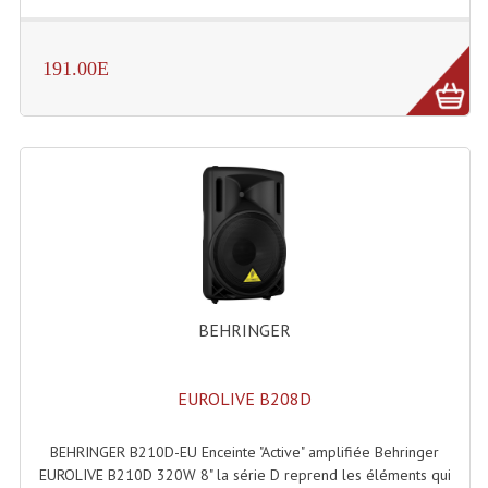
Projecteurs Poursuite
Projecteurs Théatre: Plan Convexe Fresnel
191.00E
Rampe De Spots
Scanners
Stroboscopes
Câbles, Connectiques.
Câblage Electrique
Câble Rallonge DMX512 MIDI
BEHRINGER
Câbles Module, Cables Audio
EUROLIVE B208D
Câble Multi-Paires Audio
BEHRINGER B210D-EU Enceinte "Active" amplifiée Behringer
Câbles Enceintes
EUROLIVE B210D 320W 8" la série D reprend les éléments qui