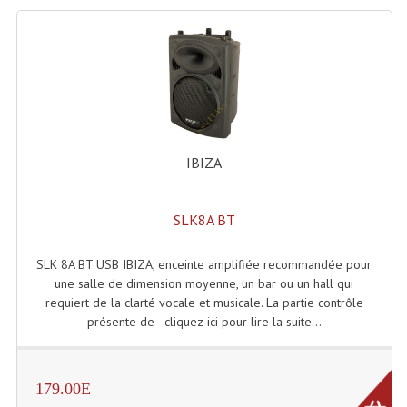
Dispatches
Filtres Et Divers
Flexibles Lumineux Leds
Guirlandes Lumineuse
IBIZA
Gyrophares À Leds
SLK8A BT
Lampes Ampoules
Ampoules - Tubes Lumière Noire Black Gun
SLK 8A BT USB IBIZA, enceinte amplifiée recommandée pour
une salle de dimension moyenne, un bar ou un hall qui
Lampes À Décharges
requiert de la clarté vocale et musicale. La partie contrôle
présente de - cliquez-ici pour lire la suite...
Lampes De Couleurs
Lampes Dichroique
179.00E
Lampes Halogenes Divers