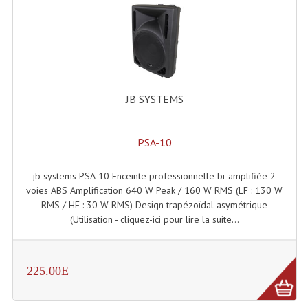
Machines À Brouillard
Lanceur De Flammes Et Cartouche De Gaz
Machine À Etincelles Froides
JB SYSTEMS
Machines & Canon À Confettis
Machines À Bulles
PSA-10
Machines À Effet Brouillard
jb systems PSA-10 Enceinte professionnelle bi-amplifiée 2
voies ABS Amplification 640 W Peak / 160 W RMS (LF : 130 W
Machines À Fumée Lourde
RMS / HF : 30 W RMS) Design trapézoïdal asymétrique
(Utilisation - cliquez-ici pour lire la suite...
Machines À Mousse, Neige, Liquides
Liquide À Brouillard
225.00E
Liquide À Bulles
Liquide À Neige