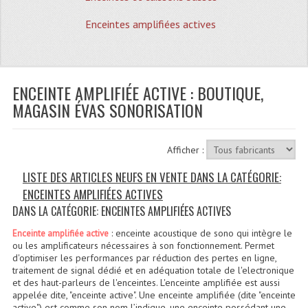
Quoi De Neuf?
Enceintes amplifiées actives
Promotions
Plan Acces, Horaires.
ENCEINTE AMPLIFIÉE ACTIVE : BOUTIQUE,
Location De Matériel
MAGASIN ÉVAS SONORISATION
Le Matériel D´occasion
Recherche Avancée
Afficher :
Recevoir Nos Promotions
LISTE DES ARTICLES NEUFS EN VENTE DANS LA CATÉGORIE:
ENCEINTES AMPLIFIÉES ACTIVES
Faire Votre Devis
DANS LA CATÉGORIE: ENCEINTES AMPLIFIÉES ACTIVES
CATÉGORIES
: enceinte acoustique de sono qui intègre le
Enceinte amplifiée active
ou les amplificateurs nécessaires à son fonctionnement. Permet
Sonorisation
d'optimiser les performances par réduction des pertes en ligne,
traitement de signal dédié et en adéquation totale de l'electronique
et des haut-parleurs de l'enceintes. L'enceinte amplifiée est aussi
Accessoires Pieds Cellules Diamants
appelée dite, "enceinte active". Une enceinte amplifiée (dite "enceinte
active") est comme son nom l’indique, une enceinte possédant une