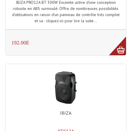
IBIZA PRO12A BT 300W Enceinte active d'une conception
Enceintes Murales (Ligne 100V 16 - 8 Ohm)
robuste en ABS surmoulé. Offre de nombreuses possibilités
d'utilisations en raison d'un panneau de contrôle très complet
Hp À Chambre De Compression
et sa - cliquez-ici pour lire la suite...
Lecteurs Mp3 Et CDs Sources
Microphone PA & Micro Pupitre
192.00E
Projecteurs De Son
Sono: Conférences Securité Visite Guidée
Système D'audio Guide
Système D'interprétation Simultanée
Système De Conférence
IBIZA
Système Visite Guidée
Sonorisation Securité EN-54