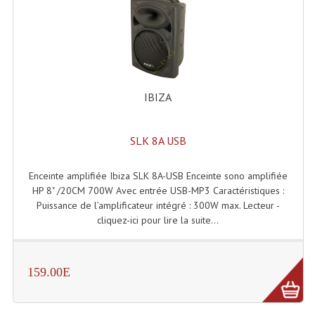
Effets LASERS
Laser Multi-Points
Lasers (Effets Volumetriques)
IBIZA
Lasers D'extérieur Multi-Points
Effets Lumineux À Leds
SLK 8A USB
Effets Lumineux, Centre De Piste
Enceinte amplifiée Ibiza SLK 8A-USB Enceinte sono amplifiée
HP 8" /20CM 700W Avec entrée USB-MP3 Caractéristiques :
Effets Lumineux, Effets Disco
Puissance de l’amplificateur intégré : 300W max. Lecteur -
cliquez-ici pour lire la suite...
Electronique Commande Light
Blocs De Puissance
159.00E
Chenillards Modulateurs
Consoles Éclairage DMX