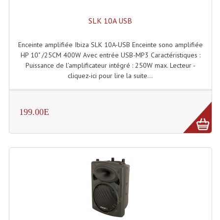
Angles Structure SC150
SLK 10A USB
Angles Structure SD250
Enceinte amplifiée Ibiza SLK 10A-USB Enceinte sono amplifiée
Angles Structure TRIO290
HP 10" /25CM 400W Avec entrée USB-MP3 Caractéristiques :
Puissance de l’amplificateur intégré : 250W max. Lecteur -
Angles Structure Triodéco
cliquez-ici pour lire la suite...
Angles Trio Steel Acier
199.00E
Cercle Monotube
Cercle Struct Carrée 290
Cercle Struct SCC Carre
Cercle Struct Triangulaire290
Crochets Et Accessoires
Embases Pour Structure