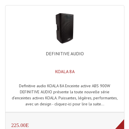
Liquides À Fumée
Liquides À Mousse
Nos Occasions Et Stock B
Les Occasions
DEFINITIVE AUDIO
Notre Stock B
KOALA 8A
Karaoké Materiel Lecteur Etc...
Matériel Karaoké
Definitive audio KOALA 8A Enceinte active ABS 900W
DEFINITIVE AUDIO présente la toute nouvelle série
Disque DVD
d’enceintes actives KOALA. Puissantes, légères, performantes,
avec un design - cliquez-ici pour lire la suite...
Disque LD (30 Cm.)
TARIF ET CATALOGUE DE LOCATION
225.00E