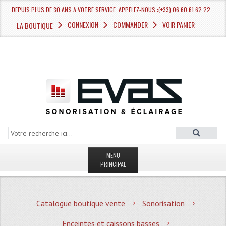
DEPUIS PLUS DE 30 ANS A VOTRE SERVICE. APPELEZ-NOUS :(+33) 06 60 61 62 22
CONNEXION
COMMANDER
VOIR PANIER
LA BOUTIQUE
MENU
PRINCIPAL
LA BOUTIQUE VENTE
Catalogue boutique vente
Sonorisation
MAGASIN
Enceintes et caissons basses