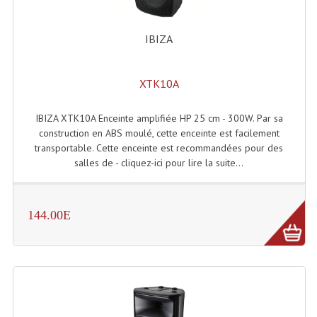
Microphones Scène Et Studio
IBIZA
Microphones Filaires
Micro Sans Fil HF VHF 200MHZ
XTK10A
Micro Sans Fil HF UHF 800MHZ
IBIZA XTK10A Enceinte amplifiée HP 25 cm - 300W. Par sa
construction en ABS moulé, cette enceinte est facilement
Micros De Studio
transportable. Cette enceinte est recommandées pour des
salles de - cliquez-ici pour lire la suite...
Microphones De Surface
Multi-Effets, Reverbes Etc...
144.00E
Peripheriques Traitements Et Accessoires
Portes Voix Mégaphones
Pupitre Pour Discours
Samplers, Échantillonneurs