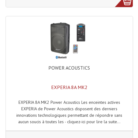
Lampes Leds
Lampes PAR
Lampes Théatre
Les Packs Light
Lumières Noire
POWER ACOUSTICS
Lyres
EXPERIA 8A MK2
Panneaux, Piste Danse À Leds
Petit Effets Lumineux
EXPERIA 8A MK2 Power Acoustics Les enceintes actives
EXPERIA de Power Acoustics disposent des derniers
Projecteur De Gobo
innovations technologiques permettant de répondre sans
aucun soucis à toutes les - cliquez-ici pour lire la suite...
Projecteur Extérieur Multifaisceaux