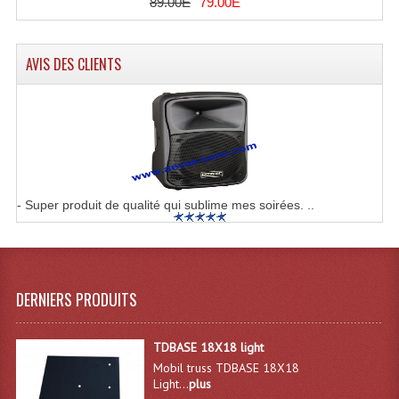
89.00E
79.00E
Rack 19" PRO Betonex
AVIS DES CLIENTS
Rack 19" Standard Betonex
Sac Trolley De Transport
Sacs & Housses De Transport
Valises Pour Clavier
- Super produit de qualité qui sublime mes soirées. ..
Rack 19 Pouces Multiplis
Accessoires Flight-Case Coins Roulettes
Rack 19" STYLE VSR (capot En L)
DERNIERS PRODUITS
Machines À Effets Fumées, Mousses, Liquid
TDBASE 18X18 light
Machines À Fumées
Mobil truss TDBASE 18X18
Light...
plus
Effets Projection Et Jet De CO2