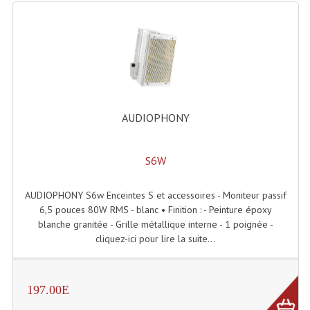
Enceintes Hifi
Enceintes Monitoring
Filtres Actifs, Correcteurs
Haut-Parleurs Moteurs Tweeters Filtres
AUDIOPHONY
Haut Parleurs Sono
Filtres Passifs
S6W
Haut-Parleurs Amplis Guitare
AUDIOPHONY S6w Enceintes S et accessoires - Moniteur passif
6,5 pouces 80W RMS - blanc • Finition : - Peinture époxy
Moteurs Pavillons Pour Enceinte
blanche granitée - Grille métallique interne - 1 poignée -
cliquez-ici pour lire la suite...
Tweeters Pour Enceintes
Lecteurs Audio & Sources
197.00E
Platines Disque Vinyles