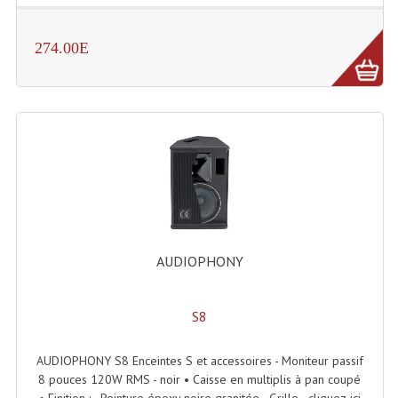
Système Sans Fil In-Ear Monitoring
274.00E
Table Mixages Et Contrôleurs & Consoles
Tables De Mixage DJ
Controleurs DJ USB / MP3
Consoles Sono Et Studio
Consoles Numériques
Consoles Amplifiées
AUDIOPHONY
Lumière
S8
Boules À Facettes
Changeurs De Couleurs
AUDIOPHONY S8 Enceintes S et accessoires - Moniteur passif
8 pouces 120W RMS - noir • Caisse en multiplis à pan coupé
Déco Light
• Finition : - Peinture époxy noire granitée - Grille - cliquez-ici