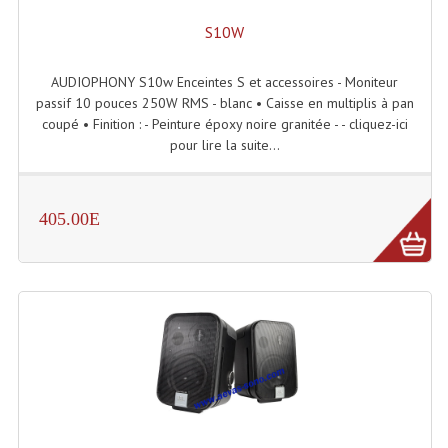
Projecteur Led Sur Batterie
S10W
Projecteurs À Leds D'extérieurs
AUDIOPHONY S10w Enceintes S et accessoires - Moniteur
Projecteurs Barres De Leds
passif 10 pouces 250W RMS - blanc • Caisse en multiplis à pan
coupé • Finition : - Peinture époxy noire granitée - - cliquez-ici
Projecteurs Déco À Leds
pour lire la suite...
Projecteurs Leds
Projecteurs Plafonniers Et Encastrés
405.00E
Projecteurs Théâtre Led
Projecteurs Traditionnels
Projecteurs Cycliodes
Projecteurs Découpes
Projecteurs Par : 16 À 64 Et Autres