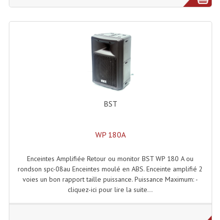
Lecteurs Cd À Plats
Lecteurs Cd À Plats Lecteur MP3
Lecteurs Double Cd Mixage Intégrée
Lecteurs Double Cd MP3
Lecteurs Lasers Simple Et Mp3 (rack 19")
BST
Minidisc
Digital Package Et Logiciel
WP 180A
Enregistreur Numérique
Enceintes Amplifiée Retour ou monitor BST WP 180 A ou
rondson spc-08au Enceintes moulé en ABS. Enceinte amplifié 2
Platines Dvd Pour Dj
voies un bon rapport taille puissance. Puissance Maximum: -
cliquez-ici pour lire la suite...
Platines Cassettes
Limiteur De Niveau Sonore