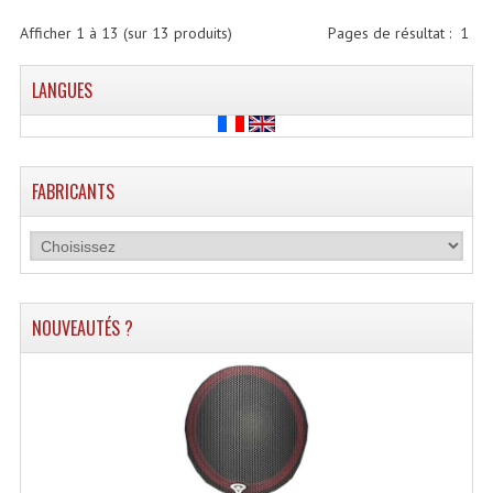
Angles Structure SC150
Afficher
1
à
13
(sur
13
produits)
Pages de résultat :
1
Angles Structure SD250
LANGUES
Angles Structure TRIO290
Angles Structure Triodéco
FABRICANTS
Angles Trio Steel Acier
Cercle Monotube
Cercle Struct Carrée 290
NOUVEAUTÉS ?
Cercle Struct SCC Carre
Cercle Struct Triangulaire290
Crochets Et Accessoires
Embases Pour Structure