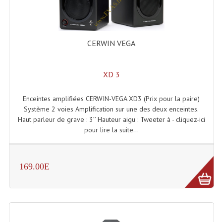
Accessoires Enceintes
Accessoires Micro, Pieds De Régie
CERWIN VEGA
Cellule (s)
Diamants
XD 3
Pieds D'enceintes
Enceintes amplifiées CERWIN-VEGA XD3 (Prix pour la paire)
Selecteurs Audio Vidéo
Système 2 voies Amplification sur une des deux enceintes.
Haut parleur de grave : 3’’ Hauteur aigu : Tweeter à - cliquez-ici
Amplificateurs
pour lire la suite...
Amplificateurs Multi-Canaux
169.00E
Casques Stéréo
Compresseurs , Limiteurs , Noise Gate
Egaliseur Egaliseurs