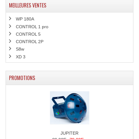
MEILLEURES VENTES
Tour De Travail Et Échafaudage
WP 180A
Flight-Case (s) Et Accessoires
CONTROL 1 pro
CONTROL 5
Flight Case Plasma Et Écran LCD
CONTROL 2P
Flight Case Régie
S8w
XD 3
Flight Cases Platine Disque. Lecteurs CD
Flight Malettes Consoles T. Mixages
PROMOTIONS
Flight-Case CDs Et Disques Vinyls
Flight-Case Pour Contrôleur DJ
Flight-Case Pour La Lumière
Malle Flight Multi-Usage
JUPITER
Meubles DJ