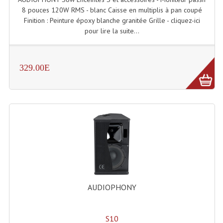
8 pouces 120W RMS - blanc Caisse en multiplis à pan coupé
Dispatches
Finition : Peinture époxy blanche granitée Grille - cliquez-ici
pour lire la suite...
Filtres Et Divers
Flexibles Lumineux Leds
329.00E
Guirlandes Lumineuse
Gyrophares À Leds
Lampes Ampoules
Ampoules - Tubes Lumière Noire Black Gun
Lampes À Décharges
Lampes De Couleurs
AUDIOPHONY
Lampes Dichroique
S10
Lampes Halogenes Divers