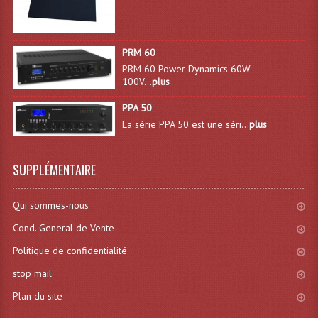
Machines À Brouillard
PRM 60
Lanceur De Flammes Et Cartouche De Gaz
PRM 60 Power Dynamics 60W
100V...
plus
Machine À Etincelles Froides
PPA 50
Machines & Canon À Confettis
La série PPA 50 est une séri...
plus
Machines À Bulles
SUPPLÉMENTAIRE
Machines À Effet Brouillard
Machines À Fumée Lourde
Qui sommes-nous
Cond. General de Vente
Machines À Mousse, Neige, Liquides
Politique de confidentialité
Liquide À Brouillard
stop mail
Liquide À Bulles
Plan du site
Liquide À Neige