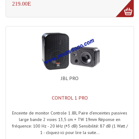
219.00E
Microphones Scène Et Studio
Microphones Filaires
Micro Sans Fil HF VHF 200MHZ
Micro Sans Fil HF UHF 800MHZ
Micros De Studio
Microphones De Surface
JBL PRO
Multi-Effets, Reverbes Etc...
Peripheriques Traitements Et Accessoires
CONTROL 1 PRO
Portes Voix Mégaphones
Enceinte de monitor Controle 1 JBL Paire d'enceintes passives
large bande 2 voies 13,5 cm + TW 19mm Réponse en
Pupitre Pour Discours
fréquence: 100 Hz - 20 kHz (±3 dB) Sensibilité: 87 dB (1 Watt /
1 - cliquez-ici pour lire la suite...
Samplers, Échantillonneurs