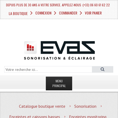
DEPUIS PLUS DE 30 ANS A VOTRE SERVICE. APPELEZ-NOUS :(+33) 06 60 61 62 22
CONNEXION
COMMANDER
VOIR PANIER
LA BOUTIQUE
MENU
PRINCIPAL
LA BOUTIQUE VENTE
Catalogue boutique vente
Sonorisation
MAGASIN
Enceintes et caissons basses
Enceintes monitoring