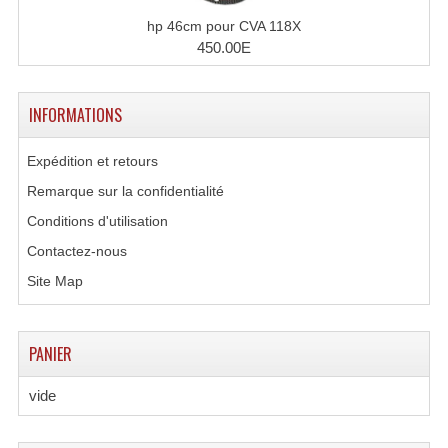
hp 46cm pour CVA 118X
Grill Auto-Porté
450.00E
Monotubes Et Angles 50mm
Pendrillon Et Ossature
INFORMATIONS
Pieds De Levage
Expédition et retours
Remarque sur la confidentialité
Ponts - Portiques
Conditions d'utilisation
Praticable Et Accessoires
Contactez-nous
Structure Echelle 290 Asd
Site Map
Structure Et Angles Quatro Deco
PANIER
Structures
vide
Structures Carrées
Structures, Angles Sd150