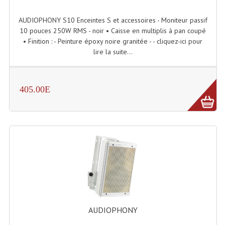
AUDIOPHONY S10 Enceintes S et accessoires - Moniteur passif
Lampes Leds
10 pouces 250W RMS - noir • Caisse en multiplis à pan coupé
• Finition : - Peinture époxy noire granitée - - cliquez-ici pour
Lampes PAR
lire la suite...
Lampes Théatre
Les Packs Light
405.00E
Lumières Noire
Lyres
Panneaux, Piste Danse À Leds
Petit Effets Lumineux
Projecteur De Gobo
Projecteur Extérieur Multifaisceaux
AUDIOPHONY