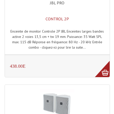
Projecteurs Poursuite
JBL PRO
Projecteurs Théatre: Plan Convexe Fresnel
CONTROL 2P
Rampe De Spots
Enceinte de monitor Controle 2P JBL Enceintes larges bandes
Scanners
active 2 voies 13,5 cm + tw 19 mm. Puissance: 35 Watt SPL
max: 115 dB Réponse en fréquence: 80 Hz - 20 kHz Entrée
Stroboscopes
combo - cliquez-ici pour lire la suite...
Câbles, Connectiques.
Câblage Electrique
438.00E
Câble Rallonge DMX512 MIDI
Câbles Module, Cables Audio
Câble Multi-Paires Audio
Câbles Enceintes