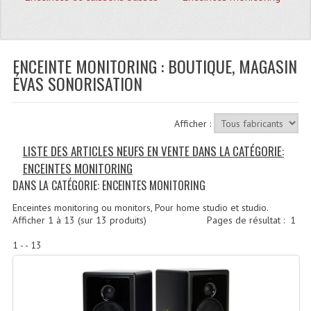
Quoi De Neuf?
Promotions
Plan Acces, Horaires.
ENCEINTE MONITORING : BOUTIQUE, MAGASIN
ÉVAS SONORISATION
Location De Matériel
Le Matériel D´occasion
Afficher :
Recherche Avancée
LISTE DES ARTICLES NEUFS EN VENTE DANS LA CATÉGORIE:
ENCEINTES MONITORING
Recevoir Nos Promotions
DANS LA CATÉGORIE: ENCEINTES MONITORING
Faire Votre Devis
Enceintes monitoring ou monitors, Pour home studio et studio.
Afficher
1
à
13
(sur
13
produits)
Pages de résultat :
1
CATÉGORIES
1 - - 13
Sonorisation
Accessoires Pieds Cellules Diamants