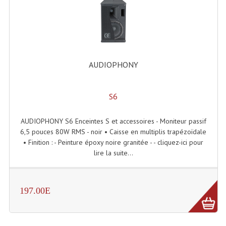
Enceintes Et Caissons Basses
Packs Sono
Enceintes Amplifiées Actives
AUDIOPHONY
Enceintes, Système Amplifiés
Enceintes Passives Sono
S6
Retours De Scène
AUDIOPHONY S6 Enceintes S et accessoires - Moniteur passif
Caisson De Basse Amplifié
6,5 pouces 80W RMS - noir • Caisse en multiplis trapézoïdale
• Finition : - Peinture époxy noire granitée - - cliquez-ici pour
Caissons De Basses
lire la suite...
Enceinte Nomade Bluetooth
197.00E
Enceintes (Ecoutes De Studio)
Enceintes Autonomes Portables Amplifiées