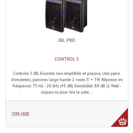
Système Boucle Magnétique
Structures, Pieds, Ponts...
Angle AG20 Structure Contest
JBL PRO
Angle AG29 Structure Contest
Angle DECO22Q Structure Contest
CONTROL 5
Angle DECOTRI Structure Contest
Controle 5 JBL Enceinte non-Amplifiée et passive, Une paire
d'enceintes, passives large bande 2 voies 5" + TW Réponse en
Angle DUO Structure Contest
fréquence: 75 Hz - 20 kHz (±3 dB) Sensibilité: 89 dB (1 Watt -
Angles Structure ASD SX290
cliquez-ici pour lire la suite...
Angles Structure ASD SZ 290
599.00E
Angles Structure Duo290
Angles Structure QUATRO290