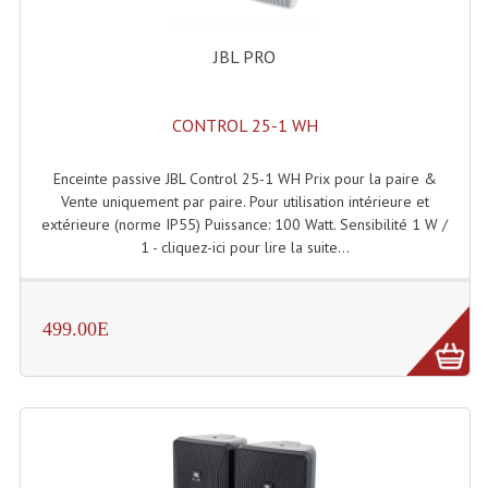
Connectiques, Prises Etc...
JBL PRO
Adaptateurs Audio
Divers Bricolage
CONTROL 25-1 WH
Divers Bricolage
Enceinte passive JBL Control 25-1 WH Prix pour la paire &
Haut-Parleurs Origine Sav
Vente uniquement par paire. Pour utilisation intérieure et
extérieure (norme IP55) Puissance: 100 Watt. Sensibilité 1 W /
Membrannes De Haut Parleurs
1 - cliquez-ici pour lire la suite...
Pieces Détachées Sav
Public-Adress
499.00E
Accessoires Public-Adress L100V
Amplificateurs (L 100v)
Enceintes Encastrables Ligne 100V 4-8 Ohm