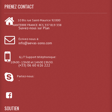
PRENEZ CONTACT
Liquides À Fumée
10 Bis rue Saint-Maurice 92000
Liquides À Mousse
----- NANTERRE FRANCE. RCS 337 819 338
Suivez-nous sur Plan
Nos Occasions Et Stock B
Écrivez-nous à:
Les Occasions
info@aevas-sono.com
Notre Stock B
6j /7 Support téléphonique:
Karaoké Materiel Lecteur Etc...
--- 10h00 - 13h00 et 14h00 19h30.
(+33) 06 60 616 222
Matériel Karaoké
Parlez-nous:
-
Disque DVD
Disque LD (30 Cm.)
TARIF ET CATALOGUE DE LOCATION
SOUTIEN