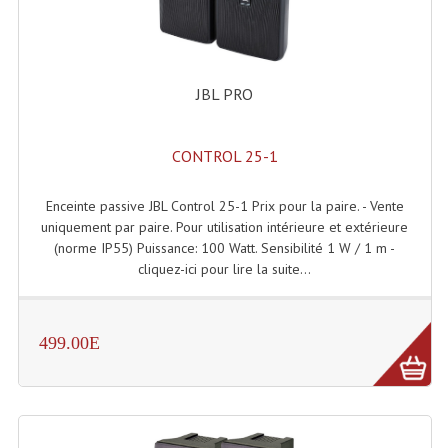
Enceintes Murales (Ligne 100V 16 - 8 Ohm)
Hp À Chambre De Compression
JBL PRO
Lecteurs Mp3 Et CDs Sources
Microphone PA & Micro Pupitre
CONTROL 25-1
Projecteurs De Son
Enceinte passive JBL Control 25-1 Prix pour la paire. - Vente
Sono: Conférences Securité Visite Guidée
uniquement par paire. Pour utilisation intérieure et extérieure
(norme IP55) Puissance: 100 Watt. Sensibilité 1 W / 1 m -
Système D'audio Guide
cliquez-ici pour lire la suite...
Système D'interprétation Simultanée
499.00E
Système De Conférence
Système Visite Guidée
Sonorisation Securité EN-54