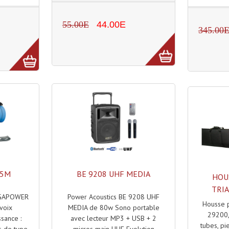
55.00E
44.00E
345.00
25M
BE 9208 UHF MEDIA
HOU
TRI
EGAPOWER
Power Acoustics BE 9208 UHF
Housse 
voix
MEDIA de 80w Sono portable
29200,
sance :
avec lecteur MP3 + USB + 2
tubes, pie
s de type
micros main UHF Evolution