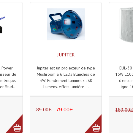
O
JUPITER
t Power
Jupiter est un projecteur de type
EUL-30
tisseur de
Mushroom à 6 LEDs Blanches de
15W L100V
umérique.
3W. Rendement lumineux : 80
d'encein
r Stud...
Lumens. effets lumière ...
Ligne 10
89.00E
79.00E
189.00