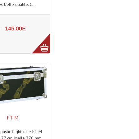
s belle qualité. C...
E
145.00E
FT-M
oustic flight case FT-M
r 77 cm. Malle 770 mm