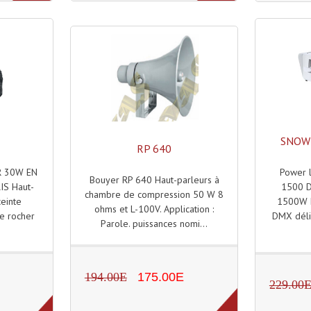
SNOW
RP 640
R 30W EN
Power 
Bouyer RP 640 Haut-parleurs à
S Haut-
1500 D
chambre de compression 50 W 8
einte
1500W 
ohms et L-100V. Application :
e rocher
DMX déli
Parole. puissances nomi...
194.00E
175.00E
229.00