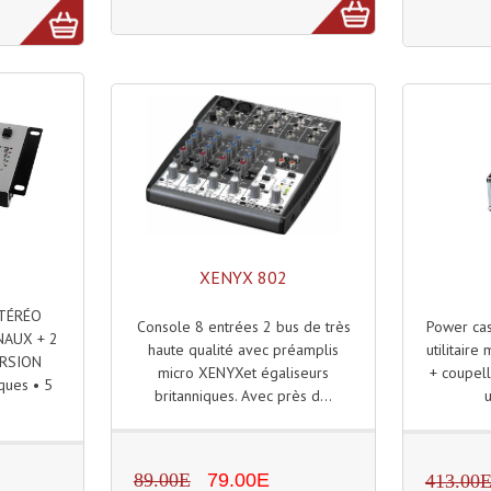
XENYX 802
STÉRÉO
Console 8 entrées 2 bus de très
Power cas
NAUX + 2
haute qualité avec préamplis
utilitaire
ERSION
micro XENYXet égaliseurs
+ coupelle
ques • 5
britanniques. Avec près d...
u
89.00E
79.00E
413.00