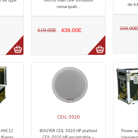
de trè
remarquab...
169.00
619.00E
439.00E
CEIL-3020
T-MIC12
BOUYER CEIL 3020 HP plafond
Power ac
ilaires,
CEIL-3020 HP encastrable –
longueu