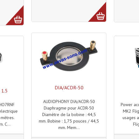
DIA/ACDR-50
1.5
AUDIOPHONY DIA/ACDR-50
 HO7RNF
Power aco
Diaphragme pour ACDR-50
electrique
MK2 Fligh
Diamètre de la bobine : 44,5
mètres.
usages a
mm. Bobine : 1,75 pouces / 44,5
. C...
Fli
mm. Mem...