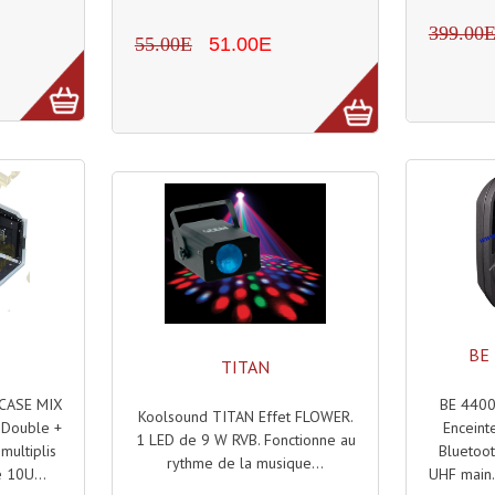
399.00
55.00E
51.00E
BE
TITAN
CASE MIX
BE 4400
Koolsound TITAN Effet FLOWER.
 Double +
Enceint
1 LED de 9 W RVB. Fonctionne au
multiplis
Bluetoot
rythme de la musique...
é 10U...
UHF main. 