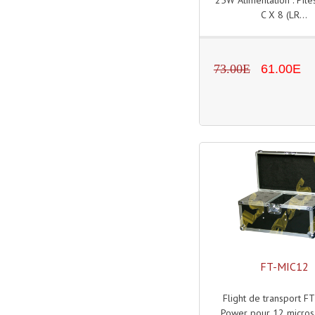
C X 8 (LR...
73.00E
61.00E
FT-MIC12
Flight de transport F
Power pour 12 micros f