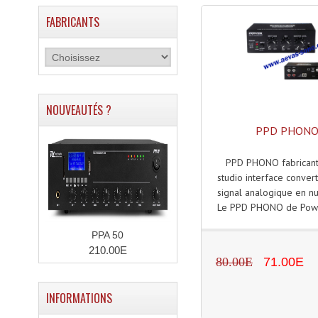
FABRICANTS
NOUVEAUTÉS ?
PPD PHON
PPD PHONO fabrican
studio interface conver
signal analogique en n
Le PPD PHONO de Powe
PPA 50
210.00E
80.00E
71.00E
INFORMATIONS