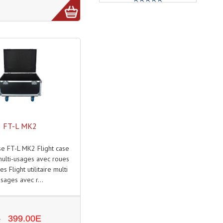
FT-L MK2
e FT-L MK2 Flight case
 multi-usages avec roues
s Flight utilitaire multi
sages avec r...
E
399.00E