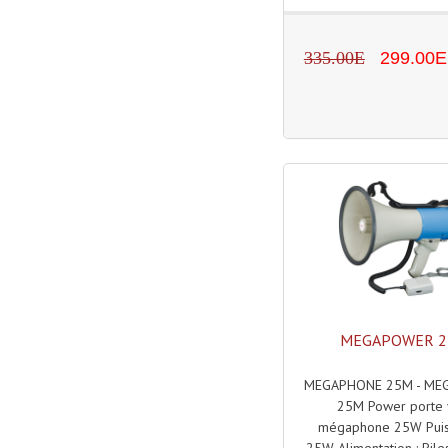
335.00E
299.00E
MEGAPOWER 
MEGAPHONE 25M - M
25M Power porte 
mégaphone 25W Puis
25W Alimentation : Pile