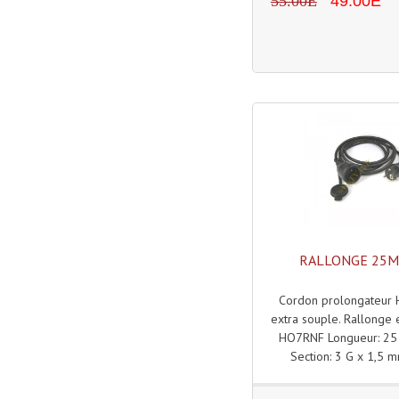
55.00E
49.00E
RALLONGE 25M 
Cordon prolongateur
extra souple. Rallonge 
HO7RNF Longueur: 25 
Section: 3 G x 1,5 mm