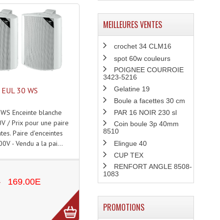
MEILLEURES VENTES
crochet 34 CLM16
spot 60w couleurs
POIGNEE COURROIE
3423-5216
Gelatine 19
EUL 30 WS
Boule a facettes 30 cm
 WS Enceinte blanche
PAR 16 NOIR 230 sl
 / Prix pour une paire
Coin boule 3p 40mm
8510
tes. Paire d'enceintes
0V - Vendu a la pai...
Elingue 40
CUP TEX
RENFORT ANGLE 8508-
1083
E
169.00E
PROMOTIONS