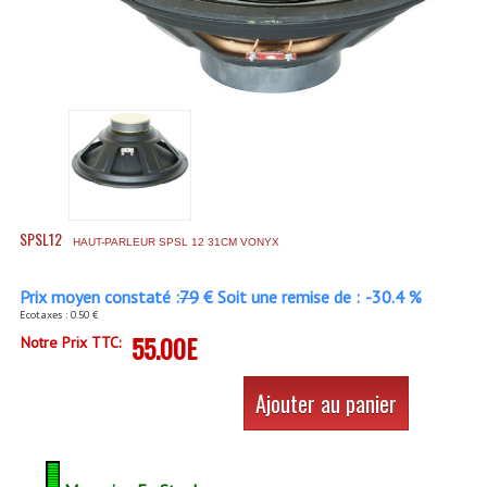
Accessoires Enceintes
Accessoires Micro, Pieds De Régie
Cellule (s)
Diamants
Pieds D'enceintes
Selecteurs Audio Vidéo
SPSL12
HAUT-PARLEUR SPSL 12 31CM VONYX
Amplificateurs
Prix moyen constaté :
79
€ Soit une remise de :
-30.4 %
Ecotaxes : 0.50 €
Amplificateurs Multi-Canaux
55.00E
Notre Prix TTC:
Casques Stéréo
Ajouter au panier
Compresseurs , Limiteurs , Noise Gate
Egaliseur Egaliseurs