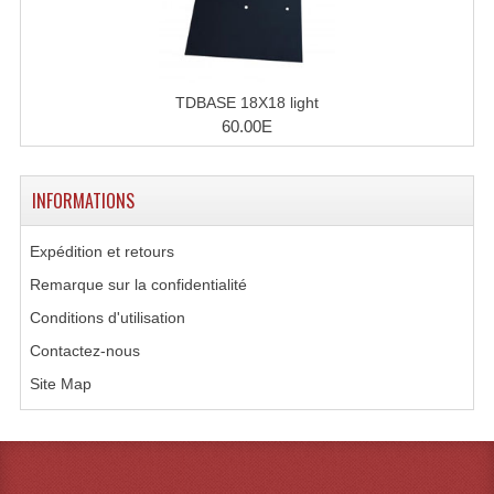
Microphones Scène Et Studio
Microphones Filaires
TDBASE 18X18 light
Micro Sans Fil HF VHF 200MHZ
60.00E
Micro Sans Fil HF UHF 800MHZ
INFORMATIONS
Micros De Studio
Expédition et retours
Microphones De Surface
Remarque sur la confidentialité
Multi-Effets, Reverbes Etc...
Conditions d'utilisation
Peripheriques Traitements Et Accessoires
Contactez-nous
Site Map
Portes Voix Mégaphones
Pupitre Pour Discours
Samplers, Échantillonneurs