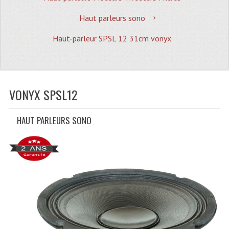
Quoi De Neuf?
Haut parleurs sono
Promotions
Haut-parleur SPSL 12 31cm vonyx
Plan Acces, Horaires.
Location De Matériel
Le Matériel D´occasion
VONYX SPSL12
Recherche Avancée
HAUT PARLEURS SONO
Recevoir Nos Promotions
Faire Votre Devis
CATÉGORIES
Sonorisation
Accessoires Pieds Cellules Diamants