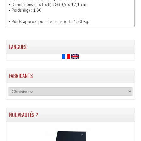
• Dimensions (L x l x h) : Ø30,5 x 12,1 cm
Lecteurs Cd À Plats
• Poids (kg) : 1,80
Lecteurs Cd À Plats Lecteur MP3
• Poids approx. pour le transport : 1.50 Kg.
Lecteurs Double Cd Mixage Intégrée
Lecteurs Double Cd MP3
LANGUES
Lecteurs Lasers Simple Et Mp3 (rack 19")
Minidisc
FABRICANTS
Digital Package Et Logiciel
Enregistreur Numérique
Platines Dvd Pour Dj
NOUVEAUTÉS ?
Platines Cassettes
Limiteur De Niveau Sonore