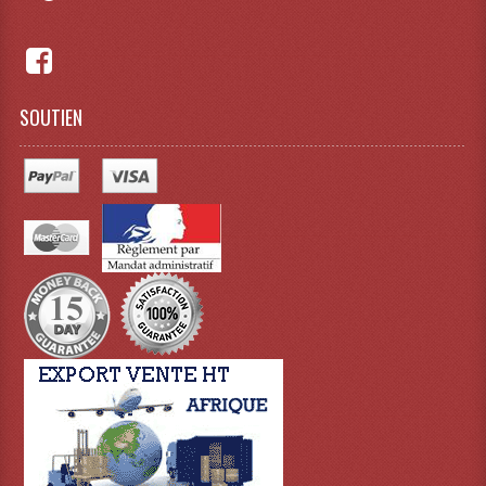
Dispatches
Filtres Et Divers
SOUTIEN
Flexibles Lumineux Leds
Guirlandes Lumineuse
Gyrophares À Leds
Lampes Ampoules
Ampoules - Tubes Lumière Noire Black Gun
Lampes À Décharges
Lampes De Couleurs
Lampes Dichroique
Lampes Halogenes Divers