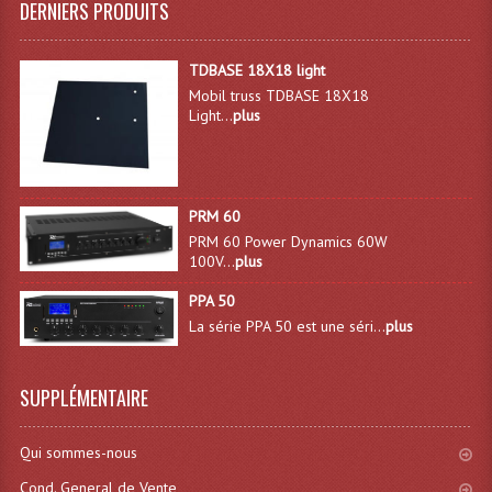
DERNIERS PRODUITS
Système Sans Fil In-Ear Monitoring
TDBASE 18X18 light
Table Mixages Et Contrôleurs & Consoles
Mobil truss TDBASE 18X18
Light...
plus
Tables De Mixage DJ
Controleurs DJ USB / MP3
Consoles Sono Et Studio
PRM 60
PRM 60 Power Dynamics 60W
Consoles Numériques
100V...
plus
PPA 50
Consoles Amplifiées
La série PPA 50 est une séri...
plus
Lumière
SUPPLÉMENTAIRE
Boules À Facettes
Changeurs De Couleurs
Qui sommes-nous
Déco Light
Cond. General de Vente