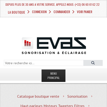
DEPUIS PLUS DE 30 ANS A VOTRE SERVICE. APPELEZ-NOUS :(+33) 06 60 61 62 22
CONNEXION
COMMANDER
VOIR PANIER
LA BOUTIQUE
MENU
PRINCIPAL
LA BOUTIQUE VENTE
Catalogue boutique vente
Sonorisation
MAGASIN
Haut-parleurs Moteurs Tweeters Filtres