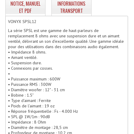
NOTICE, MANUEL
INFORMATIONS
Enceintes Hifi
ET PDF
TRANSPORT
Enceintes Monitoring
VONYX SPSL12
Filtres Actifs, Correcteurs
La série SPSL est une gamme de haut-parleurs de
remplacement 8 ohms avec une suspension dure et un aimant
ventilé, délivrant un son d'excellente qualité. Une gamme idéale
Haut-Parleurs Moteurs Tweeters Filtres
pour des utilisations dans des combinaisons audio également.
• Impédance 8 ohms.
Haut Parleurs Sono
• Aimant ventilé.
• Suspension dure.
Filtres Passifs
• Connexions par cosses.
•
Haut-Parleurs Amplis Guitare
• Puissance maximum : 600W
• Puissance RMS : 300W
• Diamètre woofer : 12" - 31 cm
Moteurs Pavillons Pour Enceinte
• Bobine : 1.5"
• Type d'aimant : Ferrite
Tweeters Pour Enceintes
• Poids de l'aimant : 19 oz
• Réponse fréquentielle : Fs - 4.000 Hz
Lecteurs Audio & Sources
• SPL @ 1W/1m : 90dB
• Impédance : 8 Ohm
• Diamètre de montage : 28,5 cm
Platines Disque Vinyles
• Profondeur de montage : 10,2 cm