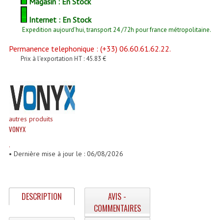
Magasin : En Stock
Enceintes Et Caissons Basses
Internet : En Stock
Packs Sono
Expedition aujourd'hui, transport 24 /72h pour france métropolitaine.
Enceintes Amplifiées Actives
Permanence telephonique : (+33) 06.60.61.62.22.
Prix à l'exportation HT : 45.83 €
Enceintes, Système Amplifiés
Enceintes Passives Sono
Retours De Scène
autres produits
Caisson De Basse Amplifié
VONYX
.
Caissons De Basses
• Dernière mise à jour le : 06/08/2026
Enceinte Nomade Bluetooth
Enceintes (Ecoutes De Studio)
DESCRIPTION
AVIS -
COMMENTAIRES
Enceintes Autonomes Portables Amplifiées