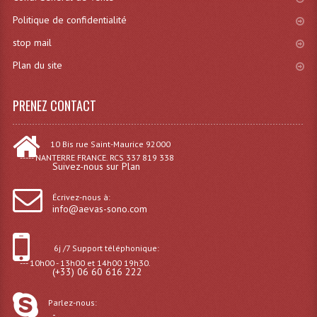
Politique de confidentialité
Effets LASERS
stop mail
Laser Multi-Points
Plan du site
Lasers (Effets Volumetriques)
PRENEZ CONTACT
Lasers D'extérieur Multi-Points
Effets Lumineux À Leds
10 Bis rue Saint-Maurice 92000
----- NANTERRE FRANCE. RCS 337 819 338
Suivez-nous sur Plan
Effets Lumineux, Centre De Piste
Écrivez-nous à:
Effets Lumineux, Effets Disco
info@aevas-sono.com
Electronique Commande Light
6j /7 Support téléphonique:
Blocs De Puissance
--- 10h00 - 13h00 et 14h00 19h30.
(+33) 06 60 616 222
Chenillards Modulateurs
Parlez-nous:
-
Consoles Éclairage DMX