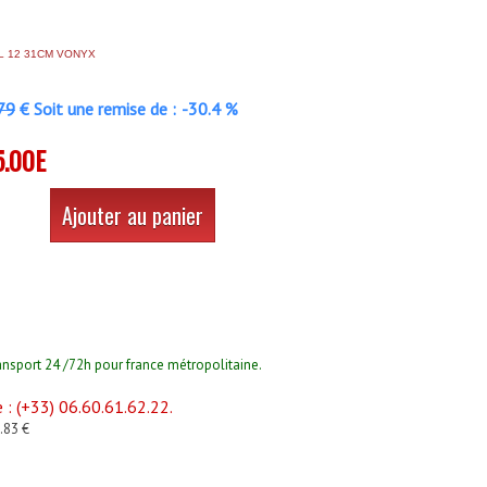
L 12 31CM VONYX
79
€ Soit une remise de :
-30.4 %
5.00E
Ajouter au panier
ansport 24 /72h pour france métropolitaine.
: (+33) 06.60.61.62.22.
5.83 €