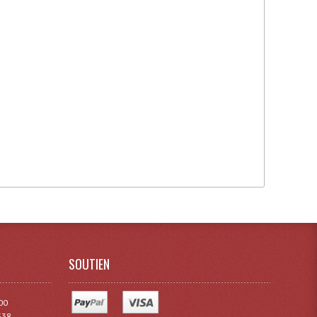
SOUTIEN
00
338