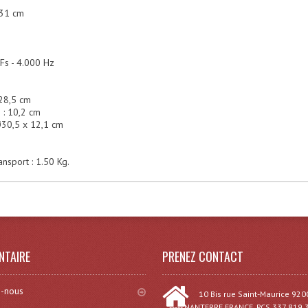
 31 cm
z
 Fs - 4.000 Hz
 28,5 cm
 : 10,2 cm
 Ø30,5 x 12,1 cm
ansport : 1.50 Kg.
NTAIRE
PRENEZ CONTACT
-nous
10 Bis rue Saint-Maurice 920
----- NANTERRE FRANCE. RCS 337 819 