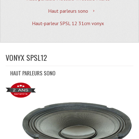
Quoi De Neuf?
Haut parleurs sono
Promotions
Haut-parleur SPSL 12 31cm vonyx
Plan Acces, Horaires.
Location De Matériel
Le Matériel D´occasion
VONYX SPSL12
Recherche Avancée
HAUT PARLEURS SONO
Recevoir Nos Promotions
Faire Votre Devis
CATÉGORIES
Sonorisation
Accessoires Pieds Cellules Diamants