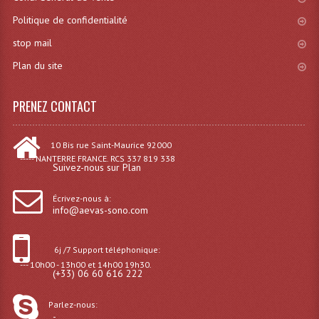
Politique de confidentialité
Effets LASERS
stop mail
Laser Multi-Points
Plan du site
Lasers (Effets Volumetriques)
PRENEZ CONTACT
Lasers D'extérieur Multi-Points
Effets Lumineux À Leds
10 Bis rue Saint-Maurice 92000
----- NANTERRE FRANCE. RCS 337 819 338
Suivez-nous sur Plan
Effets Lumineux, Centre De Piste
Écrivez-nous à:
Effets Lumineux, Effets Disco
info@aevas-sono.com
Electronique Commande Light
6j /7 Support téléphonique:
Blocs De Puissance
--- 10h00 - 13h00 et 14h00 19h30.
(+33) 06 60 616 222
Chenillards Modulateurs
Parlez-nous:
-
Consoles Éclairage DMX