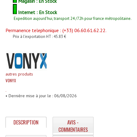
Magasin : En Stock
Enceintes Et Caissons Basses
Internet : En Stock
Packs Sono
Expedition aujourd'hui, transport 24 /72h pour france métropolitaine.
Enceintes Amplifiées Actives
Permanence telephonique : (+33) 06.60.61.62.22.
Prix à l'exportation HT : 45.83 €
Enceintes, Système Amplifiés
Enceintes Passives Sono
Retours De Scène
autres produits
Caisson De Basse Amplifié
VONYX
.
Caissons De Basses
• Dernière mise à jour le : 06/08/2026
Enceinte Nomade Bluetooth
Enceintes (Ecoutes De Studio)
DESCRIPTION
AVIS -
COMMENTAIRES
Enceintes Autonomes Portables Amplifiées