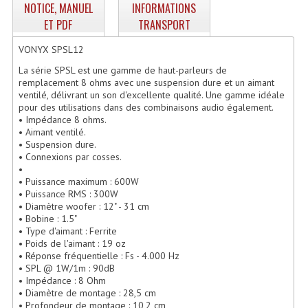
NOTICE, MANUEL
INFORMATIONS
Enceintes Hifi
ET PDF
TRANSPORT
Enceintes Monitoring
VONYX SPSL12
Filtres Actifs, Correcteurs
La série SPSL est une gamme de haut-parleurs de
remplacement 8 ohms avec une suspension dure et un aimant
ventilé, délivrant un son d'excellente qualité. Une gamme idéale
Haut-Parleurs Moteurs Tweeters Filtres
pour des utilisations dans des combinaisons audio également.
• Impédance 8 ohms.
Haut Parleurs Sono
• Aimant ventilé.
• Suspension dure.
Filtres Passifs
• Connexions par cosses.
•
Haut-Parleurs Amplis Guitare
• Puissance maximum : 600W
• Puissance RMS : 300W
• Diamètre woofer : 12" - 31 cm
Moteurs Pavillons Pour Enceinte
• Bobine : 1.5"
• Type d'aimant : Ferrite
Tweeters Pour Enceintes
• Poids de l'aimant : 19 oz
• Réponse fréquentielle : Fs - 4.000 Hz
Lecteurs Audio & Sources
• SPL @ 1W/1m : 90dB
• Impédance : 8 Ohm
• Diamètre de montage : 28,5 cm
Platines Disque Vinyles
• Profondeur de montage : 10,2 cm