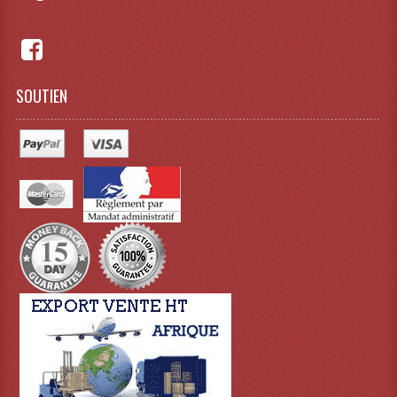
Dispatches
Filtres Et Divers
SOUTIEN
Flexibles Lumineux Leds
Guirlandes Lumineuse
Gyrophares À Leds
Lampes Ampoules
Ampoules - Tubes Lumière Noire Black Gun
Lampes À Décharges
Lampes De Couleurs
Lampes Dichroique
Lampes Halogenes Divers