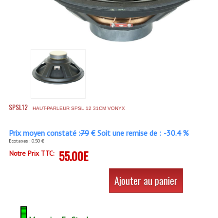
Accessoires Enceintes
Accessoires Micro, Pieds De Régie
Cellule (s)
Diamants
Pieds D'enceintes
Selecteurs Audio Vidéo
SPSL12
HAUT-PARLEUR SPSL 12 31CM VONYX
Amplificateurs
Prix moyen constaté :
79
€ Soit une remise de :
-30.4 %
Ecotaxes : 0.50 €
Amplificateurs Multi-Canaux
55.00E
Notre Prix TTC:
Casques Stéréo
Ajouter au panier
Compresseurs , Limiteurs , Noise Gate
Egaliseur Egaliseurs