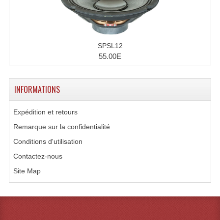
Microphones Scène Et Studio
Microphones Filaires
SPSL12
Micro Sans Fil HF VHF 200MHZ
55.00E
Micro Sans Fil HF UHF 800MHZ
INFORMATIONS
Micros De Studio
Expédition et retours
Microphones De Surface
Remarque sur la confidentialité
Multi-Effets, Reverbes Etc...
Conditions d'utilisation
Peripheriques Traitements Et Accessoires
Contactez-nous
Site Map
Portes Voix Mégaphones
Pupitre Pour Discours
Samplers, Échantillonneurs