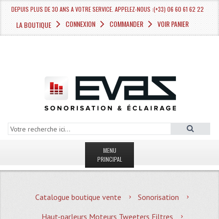
DEPUIS PLUS DE 30 ANS A VOTRE SERVICE. APPELEZ-NOUS :(+33) 06 60 61 62 22
CONNEXION
COMMANDER
VOIR PANIER
LA BOUTIQUE
MENU
PRINCIPAL
LA BOUTIQUE VENTE
Catalogue boutique vente
Sonorisation
MAGASIN
Haut-parleurs Moteurs Tweeters Filtres