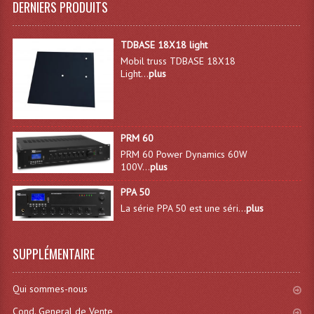
DERNIERS PRODUITS
Système Sans Fil In-Ear Monitoring
TDBASE 18X18 light
Table Mixages Et Contrôleurs & Consoles
Mobil truss TDBASE 18X18
Light...
plus
Tables De Mixage DJ
Controleurs DJ USB / MP3
Consoles Sono Et Studio
PRM 60
PRM 60 Power Dynamics 60W
Consoles Numériques
100V...
plus
PPA 50
Consoles Amplifiées
La série PPA 50 est une séri...
plus
Lumière
SUPPLÉMENTAIRE
Boules À Facettes
Changeurs De Couleurs
Qui sommes-nous
Déco Light
Cond. General de Vente