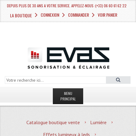
DEPUIS PLUS DE 30 ANS A VOTRE SERVICE. APPELEZ-NOUS :(+33) 06 60 61 62 22
CONNEXION
COMMANDER
VOIR PANIER
LA BOUTIQUE
MENU
PRINCIPAL
LA BOUTIQUE VENTE
Catalogue boutique vente
Lumière
MAGASIN
Effets lumineux à leds