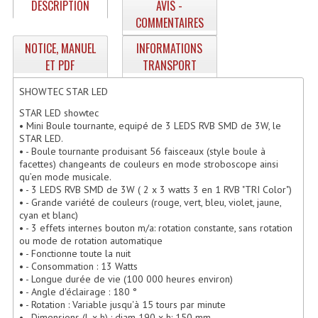
DESCRIPTION
AVIS -
Enceintes Hifi
COMMENTAIRES
Enceintes Monitoring
NOTICE, MANUEL
INFORMATIONS
ET PDF
TRANSPORT
Filtres Actifs, Correcteurs
SHOWTEC STAR LED
Haut-Parleurs Moteurs Tweeters Filtres
STAR LED showtec
• Mini Boule tournante, equipé de 3 LEDS RVB SMD de 3W, le
Haut Parleurs Sono
STAR LED.
• - Boule tournante produisant 56 faisceaux (style boule à
Filtres Passifs
facettes) changeants de couleurs en mode stroboscope ainsi
qu’en mode musicale.
Haut-Parleurs Amplis Guitare
• - 3 LEDS RVB SMD de 3W ( 2 x 3 watts 3 en 1 RVB "TRI Color")
• - Grande variété de couleurs (rouge, vert, bleu, violet, jaune,
cyan et blanc)
Moteurs Pavillons Pour Enceinte
• - 3 effets internes bouton m/a: rotation constante, sans rotation
ou mode de rotation automatique
Tweeters Pour Enceintes
• - Fonctionne toute la nuit
• - Consommation : 13 Watts
Lecteurs Audio & Sources
• - Longue durée de vie (100 000 heures environ)
• - Angle d'éclairage : 180 °
Platines Disque Vinyles
• - Rotation : Variable jusqu'à 15 tours par minute
• - Dimensions (L x h) : diam 190 x h: 150 mm