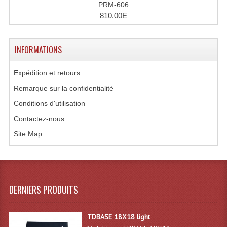
PRM-606
Système Sans Fil In-Ear Monitoring
810.00E
Table Mixages Et Contrôleurs & Consoles
INFORMATIONS
Tables De Mixage DJ
Expédition et retours
Controleurs DJ USB / MP3
Remarque sur la confidentialité
Consoles Sono Et Studio
Conditions d'utilisation
Consoles Numériques
Contactez-nous
Site Map
Consoles Amplifiées
Lumière
Boules À Facettes
DERNIERS PRODUITS
Changeurs De Couleurs
TDBASE 18X18 light
Déco Light