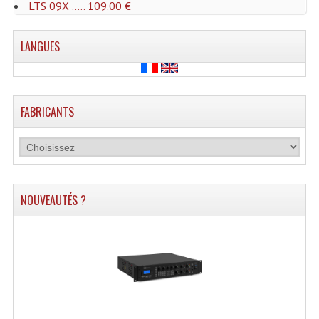
LTS 09X ..... 109.00 €
Microphones Scène Et Studio
LANGUES
Microphones Filaires
Micro Sans Fil HF VHF 200MHZ
Micro Sans Fil HF UHF 800MHZ
FABRICANTS
Micros De Studio
Microphones De Surface
Multi-Effets, Reverbes Etc...
NOUVEAUTÉS ?
Peripheriques Traitements Et Accessoires
Portes Voix Mégaphones
Pupitre Pour Discours
Samplers, Échantillonneurs