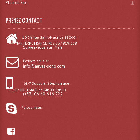
Plan du site
Dispatches
PRENEZ CONTACT
Filtres Et Divers
Flexibles Lumineux Leds
10 Bis rue Saint-Maurice 92000
----- NANTERRE FRANCE. RCS 337 819 338
Suivez-nous sur Plan
Guirlandes Lumineuse
Écrivez-nous à:
Gyrophares À Leds
info@aevas-sono.com
Lampes Ampoules
6j /7 Support téléphonique:
Ampoules - Tubes Lumière Noire Black Gun
--- 10h00 - 13h00 et 14h00 19h30.
(+33) 06 60 616 222
Lampes À Décharges
Parlez-nous:
-
Lampes De Couleurs
Lampes Dichroique
Lampes Halogenes Divers