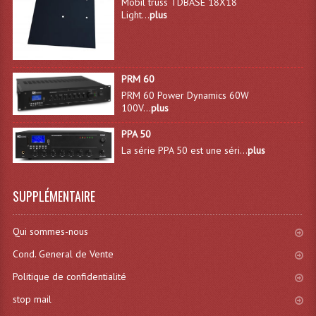
Mobil truss TDBASE 18X18
Light...
plus
Effets LASERS
Laser Multi-Points
PRM 60
Lasers (Effets Volumetriques)
PRM 60 Power Dynamics 60W
100V...
plus
Lasers D'extérieur Multi-Points
PPA 50
Effets Lumineux À Leds
La série PPA 50 est une séri...
plus
Effets Lumineux, Centre De Piste
SUPPLÉMENTAIRE
Effets Lumineux, Effets Disco
Electronique Commande Light
Qui sommes-nous
Cond. General de Vente
Blocs De Puissance
Politique de confidentialité
Chenillards Modulateurs
stop mail
Consoles Éclairage DMX