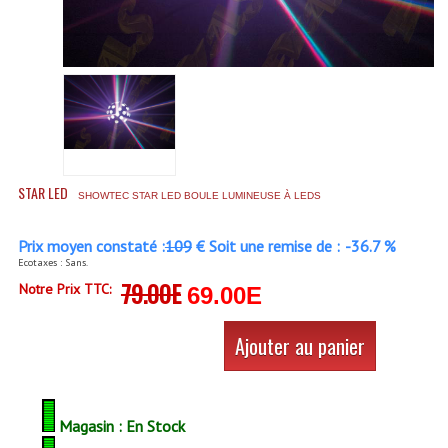
Accessoires Enceintes
Accessoires Micro, Pieds De Régie
Cellule (s)
Diamants
Pieds D'enceintes
STAR LED
SHOWTEC STAR LED BOULE LUMINEUSE À LEDS
Selecteurs Audio Vidéo
Prix moyen constaté :
109
€ Soit une remise de :
-36.7 %
Amplificateurs
Ecotaxes : Sans.
79.00E
Notre Prix TTC:
69.00E
Amplificateurs Multi-Canaux
Casques Stéréo
Ajouter au panier
Compresseurs , Limiteurs , Noise Gate
Egaliseur Egaliseurs
Magasin : En Stock