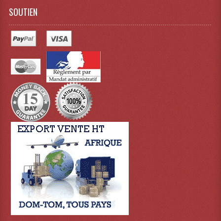
SOUTIEN
Lampes Leds
Lampes PAR
Lampes Théatre
Les Packs Light
Lumières Noire
Lyres
Panneaux, Piste Danse À Leds
Petit Effets Lumineux
Projecteur De Gobo
Projecteur Extérieur Multifaisceaux