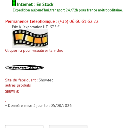
Enceintes Et Caissons Basses
Internet : En Stock
Expedition aujourd'hui, transport 24 /72h pour france métropolitaine.
Packs Sono
Permanence telephonique : (+33) 06.60.61.62.22.
Enceintes Amplifiées Actives
Prix à l'exportation HT : 57.5 €
Enceintes, Système Amplifiés
Cliquer ici pour visualiser la vidéo
Enceintes Passives Sono
Retours De Scène
Caisson De Basse Amplifié
Site du fabriquant :
Showtec
autres produits
Caissons De Basses
SHOWTEC
Enceinte Nomade Bluetooth
.
• Dernière mise à jour le : 05/08/2026
Enceintes (Ecoutes De Studio)
Enceintes Autonomes Portables Amplifiées