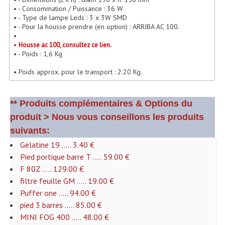
• - Consommation / Puissance : 36 W
Lecteurs Cd À Plats
• - Type de lampe Leds : 3 x 3W SMD
• - Pour la housse prendre (en option) : ARRIBA AC 100.
Lecteurs Cd À Plats Lecteur MP3
•
•
Housse ac 100, consultez ce lien.
Lecteurs Double Cd Mixage Intégrée
• - Poids : 1,6 Kg
• Poids approx. pour le transport : 2.20 Kg.
Lecteurs Double Cd MP3
Lecteurs Lasers Simple Et Mp3 (rack 19")
** Produits complémentaires & Options du
Minidisc
produit > Nous vous conseillons les produits
suivants:
Digital Package Et Logiciel
Gelatine 19 ..... 3.40 €
Enregistreur Numérique
Pied portique barre T ..... 59.00 €
F 80Z ..... 129.00 €
Platines Dvd Pour Dj
filtre feuille GM ..... 19.00 €
Puffer one ..... 94.00 €
Platines Cassettes
pied 3 barres ..... 85.00 €
MINI FOG 400 ..... 48.00 €
Limiteur De Niveau Sonore