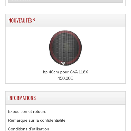
Système Sans Fil In-Ear Monitoring
NOUVEAUTÉS ?
Table Mixages Et Contrôleurs & Consoles
Tables De Mixage DJ
Controleurs DJ USB / MP3
Consoles Sono Et Studio
Consoles Numériques
hp 46cm pour CVA 118X
450.00E
Consoles Amplifiées
Lumière
INFORMATIONS
Boules À Facettes
Expédition et retours
Changeurs De Couleurs
Remarque sur la confidentialité
Déco Light
Conditions d'utilisation