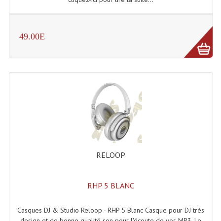
Enceintes Hifi
Enceintes Monitoring
49.00E
Filtres Actifs, Correcteurs
Haut-Parleurs Moteurs Tweeters Filtres
Haut Parleurs Sono
Filtres Passifs
Haut-Parleurs Amplis Guitare
Moteurs Pavillons Pour Enceinte
RELOOP
Tweeters Pour Enceintes
RHP 5 BLANC
Lecteurs Audio & Sources
Casques DJ & Studio Reloop - RHP 5 Blanc Casque pour DJ très
Platines Disque Vinyles
design et de bonne qualité son pour l'écoute de vos MP3. Le