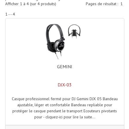
Accessoires Enceintes
Afficher
1
à
4
(sur
4
produits)
Pages de résultat :
1
1 - - 4
Accessoires Micro, Pieds De Régie
Cellule (s)
Diamants
Pieds D'enceintes
Selecteurs Audio Vidéo
GEMINI
Amplificateurs
DJX-03
Amplificateurs Multi-Canaux
Casques Stéréo
Casque professionnel fermé pour DJ Gemini DJX 05 Bandeau
ajustable, léger et confortable Bandeau repliable pour
Compresseurs , Limiteurs , Noise Gate
protéger le casque pendant le transport Ecouteurs pivotants
pour - cliquez-ici pour lire la suite...
Egaliseur Egaliseurs