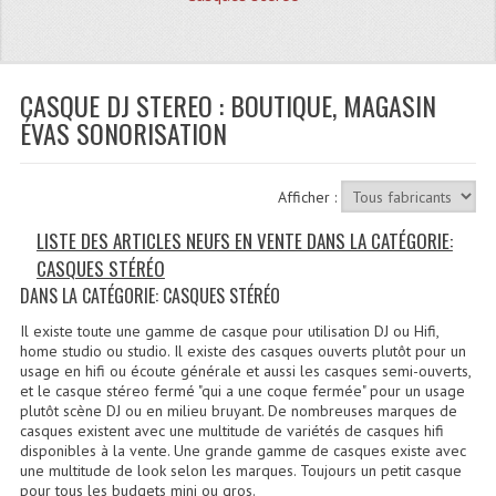
Quoi De Neuf?
Promotions
Plan Acces, Horaires.
CASQUE DJ STEREO : BOUTIQUE, MAGASIN
ÉVAS SONORISATION
Location De Matériel
Le Matériel D´occasion
Afficher :
Recherche Avancée
LISTE DES ARTICLES NEUFS EN VENTE DANS LA CATÉGORIE:
CASQUES STÉRÉO
Recevoir Nos Promotions
DANS LA CATÉGORIE: CASQUES STÉRÉO
Faire Votre Devis
Il existe toute une gamme de casque pour utilisation DJ ou Hifi,
home studio ou studio. Il existe des casques ouverts plutôt pour un
CATÉGORIES
usage en hifi ou écoute générale et aussi les casques semi-ouverts,
et le casque stéreo fermé "qui a une coque fermée" pour un usage
plutôt scène DJ ou en milieu bruyant. De nombreuses marques de
Sonorisation
casques existent avec une multitude de variétés de casques hifi
disponibles à la vente. Une grande gamme de casques existe avec
Accessoires Pieds Cellules Diamants
une multitude de look selon les marques. Toujours un petit casque
pour tous les budgets mini ou gros.