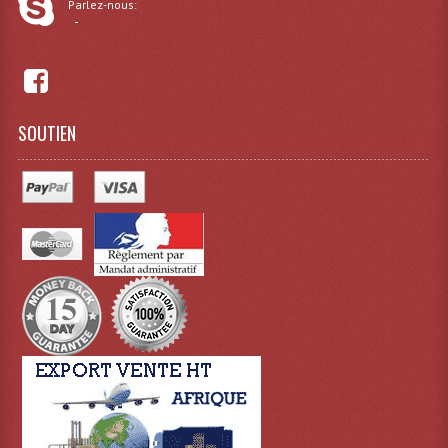
Parlez-nous:
Projecteurs Poursuite
-
Projecteurs Théatre: Plan Convexe Fresnel
Rampe De Spots
SOUTIEN
Scanners
Stroboscopes
Câbles, Connectiques.
Câblage Electrique
Câble Rallonge DMX512 MIDI
Câbles Module, Cables Audio
Câble Multi-Paires Audio
Câbles Enceintes