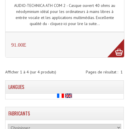
AUDIO-TECHNICA ATH COM 2 - Casque ouvert 40 ohms au
Microphones Scène Et Studio
néodyminium idéal pour les ordinateurs à mains libres à
entrée vocale et les applications multimédias. Excellente
Microphones Filaires
qualité du - cliquez-ici pour lire la suite...
Micro Sans Fil HF VHF 200MHZ
Micro Sans Fil HF UHF 800MHZ
91.00E
Micros De Studio
Microphones De Surface
Afficher
1
à
4
(sur
4
produits)
Pages de résultat :
1
Multi-Effets, Reverbes Etc...
LANGUES
Peripheriques Traitements Et Accessoires
Portes Voix Mégaphones
FABRICANTS
Pupitre Pour Discours
Samplers, Échantillonneurs