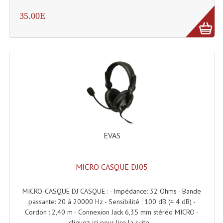
Enceintes Et Caissons Basses
35.00E
Packs Sono
Enceintes Amplifiées Actives
Enceintes, Système Amplifiés
Enceintes Passives Sono
Retours De Scène
Caisson De Basse Amplifié
EVAS
Caissons De Basses
MICRO CASQUE DJ05
Enceinte Nomade Bluetooth
Enceintes (Ecoutes De Studio)
MICRO-CASQUE DJ CASQUE : - Impédance: 32 Ohms - Bande
passante: 20 à 20000 Hz - Sensibilité : 100 dB (± 4 dB) -
Enceintes Autonomes Portables Amplifiées
Cordon : 2,40 m - Connexion Jack 6,35 mm stéréo MICRO -
cliquez-ici pour lire la suite...