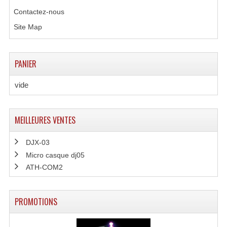
Contactez-nous
Effets LASERS
Site Map
Laser Multi-Points
Lasers (Effets Volumetriques)
PANIER
Lasers D'extérieur Multi-Points
vide
Effets Lumineux À Leds
MEILLEURES VENTES
Effets Lumineux, Centre De Piste
Effets Lumineux, Effets Disco
DJX-03
Micro casque dj05
Electronique Commande Light
ATH-COM2
Blocs De Puissance
PROMOTIONS
Chenillards Modulateurs
Consoles Éclairage DMX