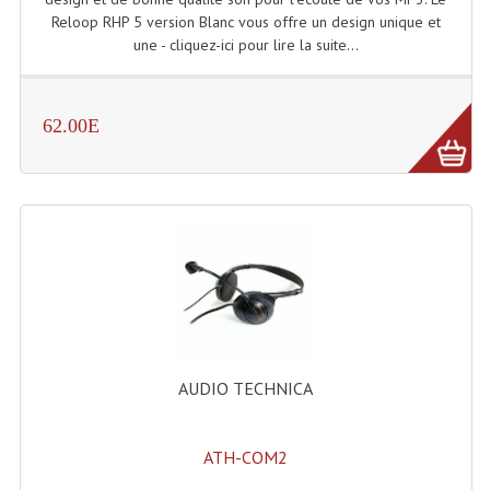
Reloop RHP 5 version Blanc vous offre un design unique et
Lecteurs Cd À Plats
une - cliquez-ici pour lire la suite...
Lecteurs Cd À Plats Lecteur MP3
Lecteurs Double Cd Mixage Intégrée
62.00E
Lecteurs Double Cd MP3
Lecteurs Lasers Simple Et Mp3 (rack 19")
Minidisc
Digital Package Et Logiciel
Enregistreur Numérique
Platines Dvd Pour Dj
AUDIO TECHNICA
Platines Cassettes
ATH-COM2
Limiteur De Niveau Sonore