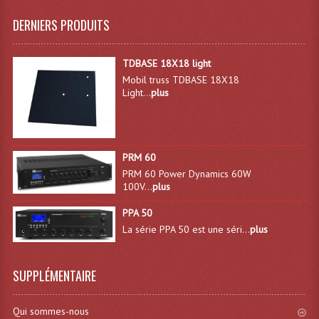
DERNIERS PRODUITS
Lampes Leds
Lampes PAR
TDBASE 18X18 light
Mobil truss TDBASE 18X18
Lampes Théatre
Light...
plus
Les Packs Light
Lumières Noire
PRM 60
PRM 60 Power Dynamics 60W
Lyres
100V...
plus
Panneaux, Piste Danse À Leds
PPA 50
La série PPA 50 est une séri...
plus
Petit Effets Lumineux
Projecteur De Gobo
SUPPLÉMENTAIRE
Projecteur Extérieur Multifaisceaux
Qui sommes-nous