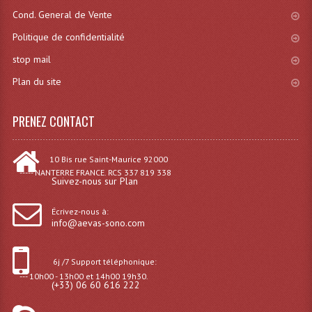
Projecteur Led Sur Batterie
Cond. General de Vente
Projecteurs À Leds D'extérieurs
Politique de confidentialité
stop mail
Projecteurs Barres De Leds
Plan du site
Projecteurs Déco À Leds
Projecteurs Leds
PRENEZ CONTACT
Projecteurs Plafonniers Et Encastrés
10 Bis rue Saint-Maurice 92000
----- NANTERRE FRANCE. RCS 337 819 338
Projecteurs Théâtre Led
Suivez-nous sur Plan
Projecteurs Traditionnels
Écrivez-nous à:
info@aevas-sono.com
Projecteurs Cycliodes
Projecteurs Découpes
6j /7 Support téléphonique:
--- 10h00 - 13h00 et 14h00 19h30.
(+33) 06 60 616 222
Projecteurs Par : 16 À 64 Et Autres