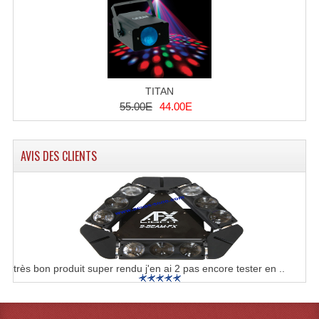
Dispatches
Filtres Et Divers
Flexibles Lumineux Leds
TITAN
55.00E
44.00E
Guirlandes Lumineuse
Gyrophares À Leds
AVIS DES CLIENTS
Lampes Ampoules
Ampoules - Tubes Lumière Noire Black Gun
Lampes À Décharges
Lampes De Couleurs
très bon produit super rendu j'en ai 2 pas encore tester en ..
Lampes Dichroique
Lampes Halogenes Divers