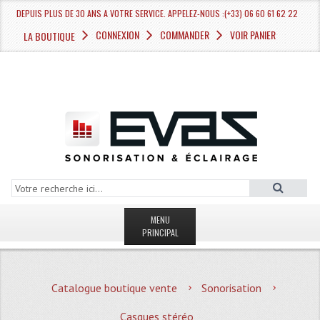
DEPUIS PLUS DE 30 ANS A VOTRE SERVICE. APPELEZ-NOUS :(+33) 06 60 61 62 22
CONNEXION
COMMANDER
VOIR PANIER
LA BOUTIQUE
MENU
PRINCIPAL
LA BOUTIQUE VENTE
Catalogue boutique vente
Sonorisation
MAGASIN
Casques stéréo