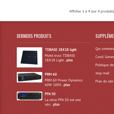
Afficher
1
à
4
(sur
4
produits
DERNIERS PRODUITS
SUPPLÉME
Qui sommes
TDBASE 18X18 light
Mobil truss TDBASE
Cond. Gener
18X18 Light...
plus
Politique de
stop mail
PRM 60
PRM 60 Power Dynamics
Plan du site
60W 100V...
plus
PPA 50
La série PPA 50 est une
séri...
plus