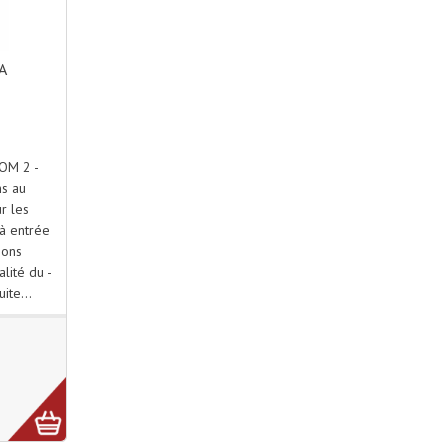
A
OM 2 -
s au
r les
 à entrée
ions
lité du -
uite...