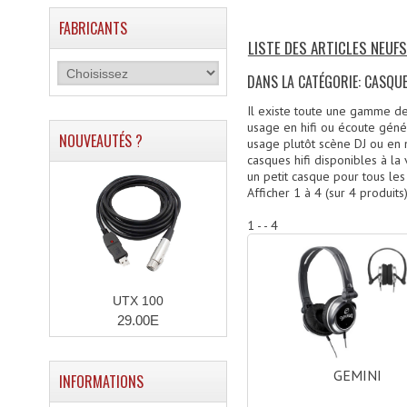
FABRICANTS
LISTE DES ARTICLES NEUF
DANS LA CATÉGORIE: CASQU
Il existe toute une gamme de 
usage en hifi ou écoute géné
NOUVEAUTÉS ?
usage plutôt scène DJ ou en 
casques hifi disponibles à l
un petit casque pour tous les
Afficher
1
à
4
(sur
4
produits
1 - - 4
UTX 100
29.00E
GEMINI
INFORMATIONS