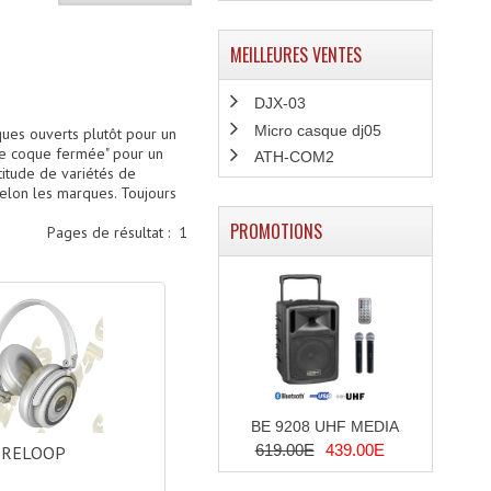
MEILLEURES VENTES
DJX-03
Micro casque dj05
sques ouverts plutôt pour un
une coque fermée" pour un
ATH-COM2
itude de variétés de
elon les marques. Toujours
PROMOTIONS
Pages de résultat :
1
BE 9208 UHF MEDIA
619.00E
439.00E
RELOOP