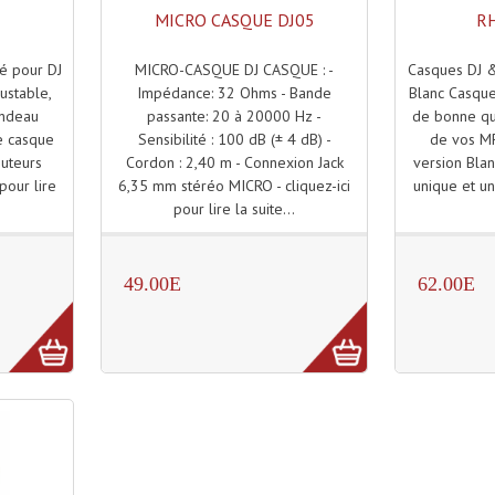
MICRO CASQUE DJ05
RH
MICRO-CASQUE DJ CASQUE : -
Casques DJ &
é pour DJ
Impédance: 32 Ohms - Bande
Blanc Casque
ustable,
passante: 20 à 20000 Hz -
de bonne qua
andeau
Sensibilité : 100 dB (± 4 dB) -
de vos M
e casque
Cordon : 2,40 m - Connexion Jack
version Blan
outeurs
6,35 mm stéréo MICRO - cliquez-ici
unique et une
 pour lire
pour lire la suite...
49.00E
62.00E