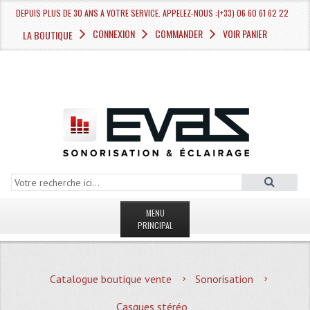
DEPUIS PLUS DE 30 ANS A VOTRE SERVICE. APPELEZ-NOUS :(+33) 06 60 61 62 22
CONNEXION
COMMANDER
VOIR PANIER
LA BOUTIQUE
MENU
PRINCIPAL
LA BOUTIQUE VENTE
Catalogue boutique vente
Sonorisation
MAGASIN
Casques stéréo