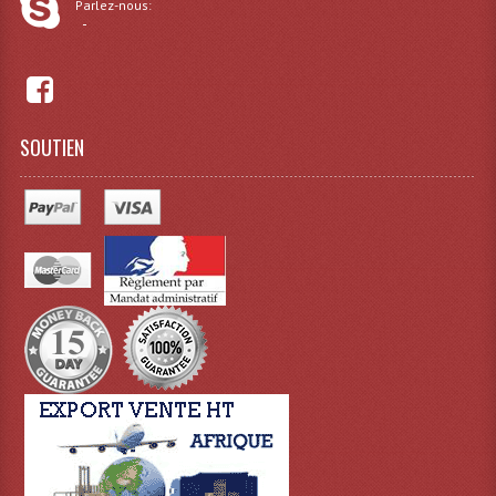
Parlez-nous:
Projecteurs Poursuite
-
Projecteurs Théatre: Plan Convexe Fresnel
Rampe De Spots
SOUTIEN
Scanners
Stroboscopes
Câbles, Connectiques.
Câblage Electrique
Câble Rallonge DMX512 MIDI
Câbles Module, Cables Audio
Câble Multi-Paires Audio
Câbles Enceintes