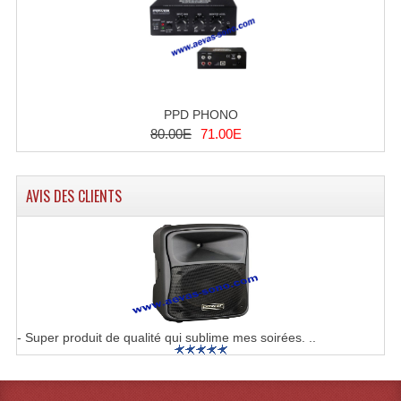
Dispatches
Filtres Et Divers
Flexibles Lumineux Leds
PPD PHONO
80.00E
71.00E
Guirlandes Lumineuse
Gyrophares À Leds
AVIS DES CLIENTS
Lampes Ampoules
Ampoules - Tubes Lumière Noire Black Gun
Lampes À Décharges
Lampes De Couleurs
- Super produit de qualité qui sublime mes soirées. ..
Lampes Dichroique
Lampes Halogenes Divers