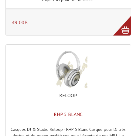
Enceintes Hifi
Enceintes Monitoring
49.00E
Filtres Actifs, Correcteurs
Haut-Parleurs Moteurs Tweeters Filtres
Haut Parleurs Sono
Filtres Passifs
Haut-Parleurs Amplis Guitare
Moteurs Pavillons Pour Enceinte
RELOOP
Tweeters Pour Enceintes
RHP 5 BLANC
Lecteurs Audio & Sources
Casques DJ & Studio Reloop - RHP 5 Blanc Casque pour DJ très
Platines Disque Vinyles
design et de bonne qualité son pour l'écoute de vos MP3. Le