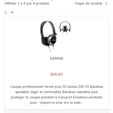
Accessoires Enceintes
Afficher
1
à
4
(sur
4
produits)
Pages de résultat :
1
1 - - 4
Accessoires Micro, Pieds De Régie
Cellule (s)
Diamants
Pieds D'enceintes
Selecteurs Audio Vidéo
GEMINI
Amplificateurs
DJX-03
Amplificateurs Multi-Canaux
Casques Stéréo
Casque professionnel fermé pour DJ Gemini DJX 05 Bandeau
ajustable, léger et confortable Bandeau repliable pour
Compresseurs , Limiteurs , Noise Gate
protéger le casque pendant le transport Ecouteurs pivotants
pour - cliquez-ici pour lire la suite...
Egaliseur Egaliseurs