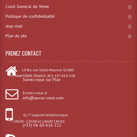
Projecteur Led Sur Batterie
Cond. General de Vente
Projecteurs À Leds D'extérieurs
Politique de confidentialité
stop mail
Projecteurs Barres De Leds
Plan du site
Projecteurs Déco À Leds
Projecteurs Leds
PRENEZ CONTACT
Projecteurs Plafonniers Et Encastrés
10 Bis rue Saint-Maurice 92000
----- NANTERRE FRANCE. RCS 337 819 338
Projecteurs Théâtre Led
Suivez-nous sur Plan
Projecteurs Traditionnels
Écrivez-nous à:
info@aevas-sono.com
Projecteurs Cycliodes
Projecteurs Découpes
6j /7 Support téléphonique:
--- 10h00 - 13h00 et 14h00 19h30.
(+33) 06 60 616 222
Projecteurs Par : 16 À 64 Et Autres