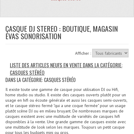
Quoi De Neuf?
Promotions
Plan Acces, Horaires.
CASQUE DJ STEREO : BOUTIQUE, MAGASIN
ÉVAS SONORISATION
Location De Matériel
Le Matériel D´occasion
Afficher :
Recherche Avancée
LISTE DES ARTICLES NEUFS EN VENTE DANS LA CATÉGORIE:
CASQUES STÉRÉO
Recevoir Nos Promotions
DANS LA CATÉGORIE: CASQUES STÉRÉO
Faire Votre Devis
Il existe toute une gamme de casque pour utilisation DJ ou Hifi,
home studio ou studio. Il existe des casques ouverts plutôt pour un
CATÉGORIES
usage en hifi ou écoute générale et aussi les casques semi-ouverts,
et le casque stéreo fermé "qui a une coque fermée" pour un usage
plutôt scène DJ ou en milieu bruyant. De nombreuses marques de
Sonorisation
casques existent avec une multitude de variétés de casques hifi
disponibles à la vente. Une grande gamme de casques existe avec
Accessoires Pieds Cellules Diamants
une multitude de look selon les marques. Toujours un petit casque
pour tous les budgets mini ou gros.