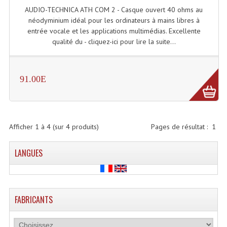
AUDIO-TECHNICA ATH COM 2 - Casque ouvert 40 ohms au
Microphones Scène Et Studio
néodyminium idéal pour les ordinateurs à mains libres à
entrée vocale et les applications multimédias. Excellente
Microphones Filaires
qualité du - cliquez-ici pour lire la suite...
Micro Sans Fil HF VHF 200MHZ
Micro Sans Fil HF UHF 800MHZ
91.00E
Micros De Studio
Microphones De Surface
Afficher
1
à
4
(sur
4
produits)
Pages de résultat :
1
Multi-Effets, Reverbes Etc...
LANGUES
Peripheriques Traitements Et Accessoires
Portes Voix Mégaphones
FABRICANTS
Pupitre Pour Discours
Samplers, Échantillonneurs