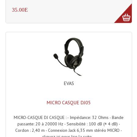
Enceintes Et Caissons Basses
35.00E
Packs Sono
Enceintes Amplifiées Actives
Enceintes, Système Amplifiés
Enceintes Passives Sono
Retours De Scène
Caisson De Basse Amplifié
EVAS
Caissons De Basses
MICRO CASQUE DJ05
Enceinte Nomade Bluetooth
Enceintes (Ecoutes De Studio)
MICRO-CASQUE DJ CASQUE : - Impédance: 32 Ohms - Bande
passante: 20 à 20000 Hz - Sensibilité : 100 dB (± 4 dB) -
Enceintes Autonomes Portables Amplifiées
Cordon : 2,40 m - Connexion Jack 6,35 mm stéréo MICRO -
cliquez-ici pour lire la suite...