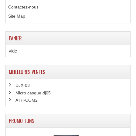
Contactez-nous
Effets LASERS
Site Map
Laser Multi-Points
Lasers (Effets Volumetriques)
PANIER
Lasers D'extérieur Multi-Points
vide
Effets Lumineux À Leds
MEILLEURES VENTES
Effets Lumineux, Centre De Piste
Effets Lumineux, Effets Disco
DJX-03
Micro casque dj05
Electronique Commande Light
ATH-COM2
Blocs De Puissance
PROMOTIONS
Chenillards Modulateurs
Consoles Éclairage DMX