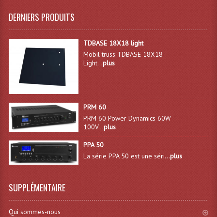
DERNIERS PRODUITS
Lampes Leds
Lampes PAR
TDBASE 18X18 light
Mobil truss TDBASE 18X18
Lampes Théatre
Light...
plus
Les Packs Light
Lumières Noire
PRM 60
PRM 60 Power Dynamics 60W
Lyres
100V...
plus
Panneaux, Piste Danse À Leds
PPA 50
La série PPA 50 est une séri...
plus
Petit Effets Lumineux
Projecteur De Gobo
SUPPLÉMENTAIRE
Projecteur Extérieur Multifaisceaux
Qui sommes-nous