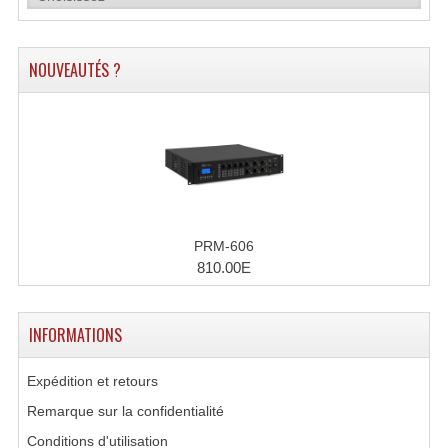
Système Sans Fil In-Ear Monitoring
NOUVEAUTÉS ?
Table Mixages Et Contrôleurs & Consoles
Tables De Mixage DJ
Controleurs DJ USB / MP3
Consoles Sono Et Studio
Consoles Numériques
PRM-606
810.00E
Consoles Amplifiées
Lumière
INFORMATIONS
Boules À Facettes
Expédition et retours
Changeurs De Couleurs
Remarque sur la confidentialité
Déco Light
Conditions d'utilisation