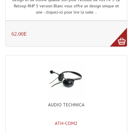
Reloop RHP 5 version Blanc vous offre un design unique et
Lecteurs Cd À Plats
une - cliquez-ici pour lire la suite...
Lecteurs Cd À Plats Lecteur MP3
Lecteurs Double Cd Mixage Intégrée
62.00E
Lecteurs Double Cd MP3
Lecteurs Lasers Simple Et Mp3 (rack 19")
Minidisc
Digital Package Et Logiciel
Enregistreur Numérique
Platines Dvd Pour Dj
AUDIO TECHNICA
Platines Cassettes
ATH-COM2
Limiteur De Niveau Sonore