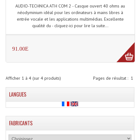
AUDIO-TECHNICA ATH COM 2 - Casque ouvert 40 ohms au
Microphones Scène Et Studio
néodyminium idéal pour les ordinateurs à mains libres à
entrée vocale et les applications multimédias. Excellente
Microphones Filaires
qualité du - cliquez-ici pour lire la suite...
Micro Sans Fil HF VHF 200MHZ
Micro Sans Fil HF UHF 800MHZ
91.00E
Micros De Studio
Microphones De Surface
Afficher
1
à
4
(sur
4
produits)
Pages de résultat :
1
Multi-Effets, Reverbes Etc...
LANGUES
Peripheriques Traitements Et Accessoires
Portes Voix Mégaphones
FABRICANTS
Pupitre Pour Discours
Samplers, Échantillonneurs