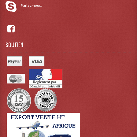
Projecteurs Poursuite
Parlez-nous:
-
Projecteurs Théatre: Plan Convexe Fresnel
Rampe De Spots
Scanners
SOUTIEN
Stroboscopes
Câbles, Connectiques.
Câblage Electrique
Câble Rallonge DMX512 MIDI
Câbles Module, Cables Audio
Câble Multi-Paires Audio
Câbles Enceintes