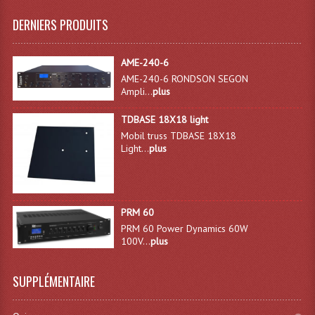
DERNIERS PRODUITS
Lampes Leds
Lampes PAR
AME-240-6
AME-240-6 RONDSON SEGON
Lampes Théatre
Ampli...
plus
Les Packs Light
TDBASE 18X18 light
Mobil truss TDBASE 18X18
Lumières Noire
Light...
plus
Lyres
Panneaux, Piste Danse À Leds
PRM 60
PRM 60 Power Dynamics 60W
Petit Effets Lumineux
100V...
plus
Projecteur De Gobo
SUPPLÉMENTAIRE
Projecteur Extérieur Multifaisceaux