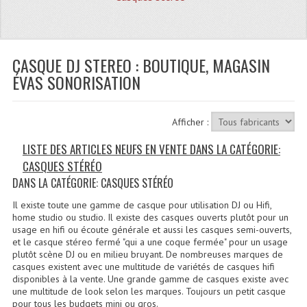
Quoi De Neuf?
Promotions
Plan Acces, Horaires.
CASQUE DJ STEREO : BOUTIQUE, MAGASIN
ÉVAS SONORISATION
Location De Matériel
Le Matériel D´occasion
Afficher :
Recherche Avancée
LISTE DES ARTICLES NEUFS EN VENTE DANS LA CATÉGORIE:
CASQUES STÉRÉO
Recevoir Nos Promotions
DANS LA CATÉGORIE: CASQUES STÉRÉO
Faire Votre Devis
Il existe toute une gamme de casque pour utilisation DJ ou Hifi,
home studio ou studio. Il existe des casques ouverts plutôt pour un
CATÉGORIES
usage en hifi ou écoute générale et aussi les casques semi-ouverts,
et le casque stéreo fermé "qui a une coque fermée" pour un usage
plutôt scène DJ ou en milieu bruyant. De nombreuses marques de
Sonorisation
casques existent avec une multitude de variétés de casques hifi
disponibles à la vente. Une grande gamme de casques existe avec
Accessoires Pieds Cellules Diamants
une multitude de look selon les marques. Toujours un petit casque
pour tous les budgets mini ou gros.