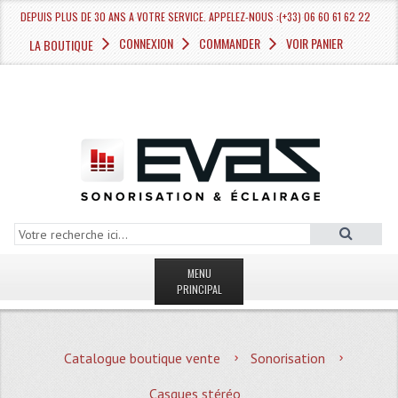
DEPUIS PLUS DE 30 ANS A VOTRE SERVICE. APPELEZ-NOUS :(+33) 06 60 61 62 22
CONNEXION
COMMANDER
VOIR PANIER
LA BOUTIQUE
MENU
PRINCIPAL
LA BOUTIQUE VENTE
Catalogue boutique vente
Sonorisation
MAGASIN
Casques stéréo