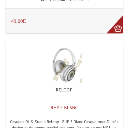
Enceintes Hifi
Enceintes Monitoring
49.00E
Filtres Actifs, Correcteurs
Haut-Parleurs Moteurs Tweeters Filtres
Haut Parleurs Sono
Filtres Passifs
Haut-Parleurs Amplis Guitare
Moteurs Pavillons Pour Enceinte
RELOOP
Tweeters Pour Enceintes
RHP 5 BLANC
Lecteurs Audio & Sources
Casques DJ & Studio Reloop - RHP 5 Blanc Casque pour DJ très
Platines Disque Vinyles
design et de bonne qualité son pour l'écoute de vos MP3. Le