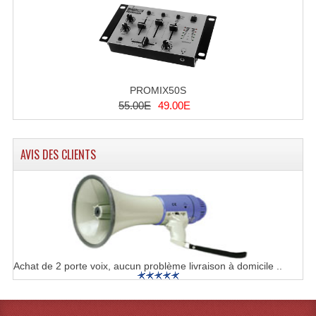
Dispatches
Filtres Et Divers
Flexibles Lumineux Leds
PROMIX50S
55.00E
49.00E
Guirlandes Lumineuse
Gyrophares À Leds
AVIS DES CLIENTS
Lampes Ampoules
Ampoules - Tubes Lumière Noire Black Gun
Lampes À Décharges
Lampes De Couleurs
Achat de 2 porte voix, aucun problème livraison à domicile ..
Lampes Dichroique
Lampes Halogenes Divers