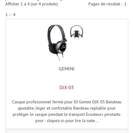
Accessoires Enceintes
Afficher
1
à
4
(sur
4
produits)
Pages de résultat :
1
1 - - 4
Accessoires Micro, Pieds De Régie
Cellule (s)
Diamants
Pieds D'enceintes
Selecteurs Audio Vidéo
GEMINI
Amplificateurs
DJX-03
Amplificateurs Multi-Canaux
Casques Stéréo
Casque professionnel fermé pour DJ Gemini DJX 05 Bandeau
ajustable, léger et confortable Bandeau repliable pour
Compresseurs , Limiteurs , Noise Gate
protéger le casque pendant le transport Ecouteurs pivotants
pour - cliquez-ici pour lire la suite...
Egaliseur Egaliseurs