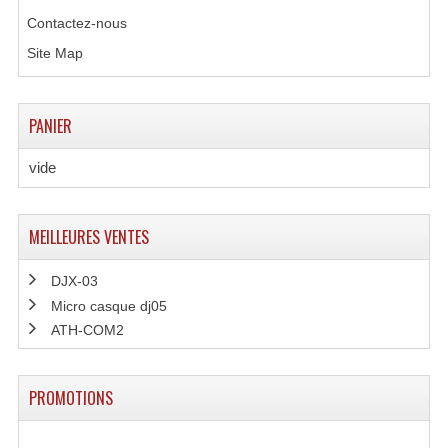
Contactez-nous
Effets LASERS
Site Map
Laser Multi-Points
Lasers (Effets Volumetriques)
PANIER
Lasers D'extérieur Multi-Points
vide
Effets Lumineux À Leds
MEILLEURES VENTES
Effets Lumineux, Centre De Piste
Effets Lumineux, Effets Disco
DJX-03
Micro casque dj05
Electronique Commande Light
ATH-COM2
Blocs De Puissance
PROMOTIONS
Chenillards Modulateurs
Consoles Éclairage DMX