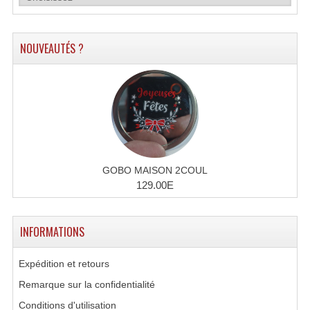
Système Sans Fil In-Ear Monitoring
NOUVEAUTÉS ?
Table Mixages Et Contrôleurs & Consoles
Tables De Mixage DJ
Controleurs DJ USB / MP3
Consoles Sono Et Studio
Consoles Numériques
GOBO MAISON 2COUL
129.00E
Consoles Amplifiées
Lumière
INFORMATIONS
Boules À Facettes
Expédition et retours
Changeurs De Couleurs
Remarque sur la confidentialité
Déco Light
Conditions d'utilisation