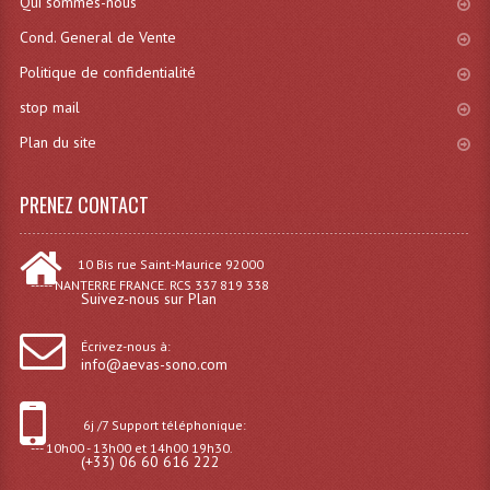
Qui sommes-nous
Projecteur Led Sur Batterie
Cond. General de Vente
Projecteurs À Leds D'extérieurs
Politique de confidentialité
Projecteurs Barres De Leds
stop mail
Projecteurs Déco À Leds
Plan du site
Projecteurs Leds
PRENEZ CONTACT
Projecteurs Plafonniers Et Encastrés
10 Bis rue Saint-Maurice 92000
Projecteurs Théâtre Led
----- NANTERRE FRANCE. RCS 337 819 338
Suivez-nous sur Plan
Projecteurs Traditionnels
Écrivez-nous à:
info@aevas-sono.com
Projecteurs Cycliodes
Projecteurs Découpes
6j /7 Support téléphonique:
--- 10h00 - 13h00 et 14h00 19h30.
Projecteurs Par : 16 À 64 Et Autres
(+33) 06 60 616 222