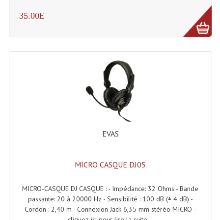
Enceintes Et Caissons Basses
35.00E
Packs Sono
Enceintes Amplifiées Actives
Enceintes, Système Amplifiés
Enceintes Passives Sono
Retours De Scène
Caisson De Basse Amplifié
EVAS
Caissons De Basses
MICRO CASQUE DJ05
Enceinte Nomade Bluetooth
Enceintes (Ecoutes De Studio)
MICRO-CASQUE DJ CASQUE : - Impédance: 32 Ohms - Bande
passante: 20 à 20000 Hz - Sensibilité : 100 dB (± 4 dB) -
Enceintes Autonomes Portables Amplifiées
Cordon : 2,40 m - Connexion Jack 6,35 mm stéréo MICRO -
cliquez-ici pour lire la suite...