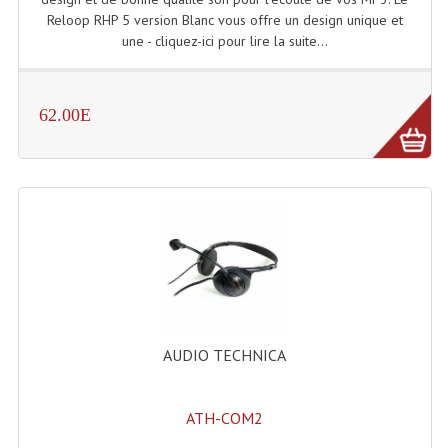
Reloop RHP 5 version Blanc vous offre un design unique et
Lecteurs Cd À Plats
une - cliquez-ici pour lire la suite...
Lecteurs Cd À Plats Lecteur MP3
Lecteurs Double Cd Mixage Intégrée
62.00E
Lecteurs Double Cd MP3
Lecteurs Lasers Simple Et Mp3 (rack 19")
Minidisc
Digital Package Et Logiciel
Enregistreur Numérique
Platines Dvd Pour Dj
AUDIO TECHNICA
Platines Cassettes
ATH-COM2
Limiteur De Niveau Sonore