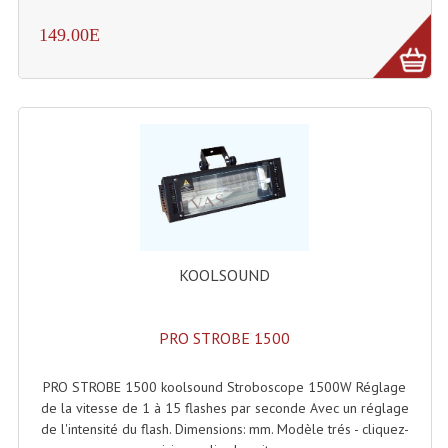
Effets LASERS
149.00E
Laser Multi-Points
Lasers (Effets Volumetriques)
Lasers D'extérieur Multi-Points
Effets Lumineux À Leds
Effets Lumineux, Centre De Piste
KOOLSOUND
Effets Lumineux, Effets Disco
Electronique Commande Light
PRO STROBE 1500
Blocs De Puissance
PRO STROBE 1500 koolsound Stroboscope 1500W Réglage
Chenillards Modulateurs
de la vitesse de 1 à 15 flashes par seconde Avec un réglage
de l'intensité du flash. Dimensions: mm. Modèle trés - cliquez-
Consoles Éclairage DMX