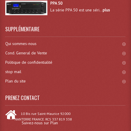
PPA 50
Grill Auto-Porté
La série PPA 50 est une séri...
plus
Monotubes Et Angles 50mm
SUPPLÉMENTAIRE
Pendrillon Et Ossature
Qui sommes-nous
Pieds De Levage
Cond. General de Vente
Ponts - Portiques
Politique de confidentialité
Praticable Et Accessoires
stop mail
Structure Echelle 290 Asd
Plan du site
Structure Et Angles Quatro Deco
PRENEZ CONTACT
Structures
10 Bis rue Saint-Maurice 92000
Structures Carrées
----- NANTERRE FRANCE. RCS 337 819 338
Suivez-nous sur Plan
Structures, Angles Sd150