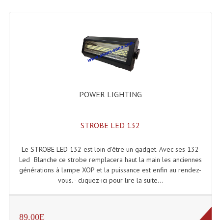
Microphones Scène Et Studio
Microphones Filaires
Micro Sans Fil HF VHF 200MHZ
Micro Sans Fil HF UHF 800MHZ
Micros De Studio
POWER LIGHTING
Microphones De Surface
STROBE LED 132
Multi-Effets, Reverbes Etc...
Le STROBE LED 132 est loin d'être un gadget. Avec ses 132
Peripheriques Traitements Et Accessoires
Led Blanche ce strobe remplacera haut la main les anciennes
générations à lampe XOP et la puissance est enfin au rendez-
Portes Voix Mégaphones
vous. - cliquez-ici pour lire la suite...
Pupitre Pour Discours
Samplers, Échantillonneurs
89.00E