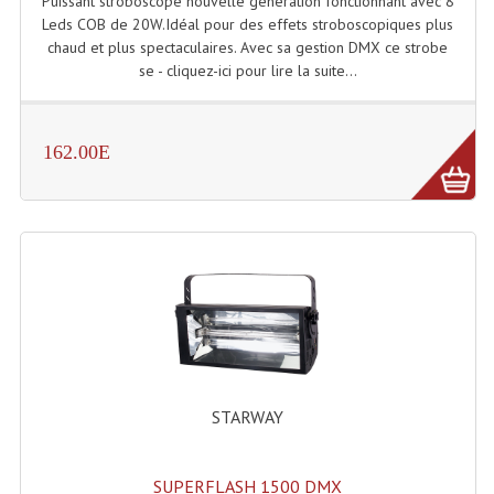
Puissant stroboscope nouvelle génération fonctionnant avec 8
Projecteur Led Sur Batterie
Leds COB de 20W.Idéal pour des effets stroboscopiques plus
chaud et plus spectaculaires. Avec sa gestion DMX ce strobe
Projecteurs À Leds D'extérieurs
se - cliquez-ici pour lire la suite...
Projecteurs Barres De Leds
Projecteurs Déco À Leds
162.00E
Projecteurs Leds
Projecteurs Plafonniers Et Encastrés
Projecteurs Théâtre Led
Projecteurs Traditionnels
Projecteurs Cycliodes
Projecteurs Découpes
STARWAY
Projecteurs Par : 16 À 64 Et Autres
SUPERFLASH 1500 DMX