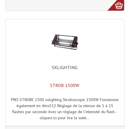
Système Sans Fil In-Ear Monitoring
Table Mixages Et Contrôleurs & Consoles
Tables De Mixage DJ
Controleurs DJ USB / MP3
Consoles Sono Et Studio
SXLIGHTING
Consoles Numériques
Consoles Amplifiées
STROB 1500W
Lumière
PRO-STROBE 1500 sxlighting Stroboscope 1500W Fonctionne
Boules À Facettes
également en dmx512 Réglage de la vitesse de 1 à 15
flashes par seconde Avec un réglage de l'intensité du flash. -
Changeurs De Couleurs
cliquez-ici pour lire la suite...
Déco Light