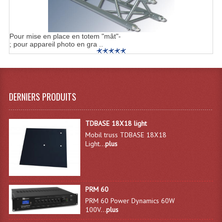
Angles Structure SC150
Angles Structure SD250
Pour mise en place en totem "mât"-
; pour appareil photo en gra ..
Angles Structure TRIO290
Angles Structure Triodéco
Angles Trio Steel Acier
DERNIERS PRODUITS
Cercle Monotube
TDBASE 18X18 light
Cercle Struct Carrée 290
Mobil truss TDBASE 18X18
Light...
plus
Cercle Struct SCC Carre
Cercle Struct Triangulaire290
PRM 60
Crochets Et Accessoires
PRM 60 Power Dynamics 60W
100V...
plus
Embases Pour Structure