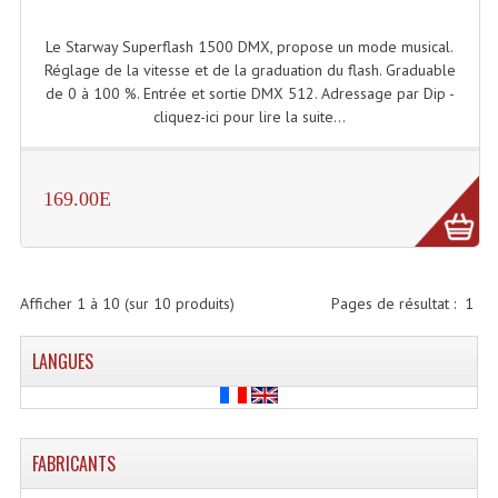
Projecteurs Poursuite
Le Starway Superflash 1500 DMX, propose un mode musical.
Projecteurs Théatre: Plan Convexe Fresnel
Réglage de la vitesse et de la graduation du flash. Graduable
de 0 à 100 %. Entrée et sortie DMX 512. Adressage par Dip -
Rampe De Spots
cliquez-ici pour lire la suite...
Scanners
Stroboscopes
169.00E
Câbles, Connectiques.
Câblage Electrique
Afficher
1
à
10
(sur
10
produits)
Pages de résultat :
1
Câble Rallonge DMX512 MIDI
LANGUES
Câbles Module, Cables Audio
Câble Multi-Paires Audio
FABRICANTS
Câbles Enceintes