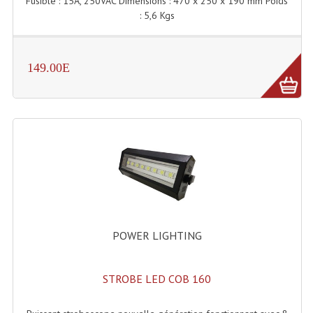
Fusible : 15A, 250VAC Dimensions : 470 x 250 x 190 mm Poids
: 5,6 Kgs
Lampes Leds
Lampes PAR
149.00E
Lampes Théatre
Les Packs Light
Lumières Noire
Lyres
Panneaux, Piste Danse À Leds
Petit Effets Lumineux
POWER LIGHTING
Projecteur De Gobo
STROBE LED COB 160
Projecteur Extérieur Multifaisceaux