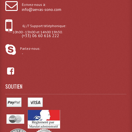
Écrivez-nous à:
Tour De Travail Et Échafaudage
info@aevas-sono.com
Flight-Case (s) Et Accessoires
6j /7 Support téléphonique:
--- 10h00 - 13h00 et 14h00 19h30.
Flight Case Plasma Et Écran LCD
(+33) 06 60 616 222
Flight Case Régie
Parlez-nous:
-
Flight Cases Platine Disque. Lecteurs CD
Flight Malettes Consoles T. Mixages
Flight-Case CDs Et Disques Vinyls
SOUTIEN
Flight-Case Pour Contrôleur DJ
Flight-Case Pour La Lumière
Malle Flight Multi-Usage
Meubles DJ