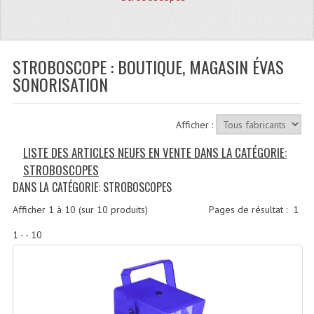
Quoi De Neuf?
Promotions
Plan Acces, Horaires.
STROBOSCOPE : BOUTIQUE, MAGASIN ÉVAS
SONORISATION
Location De Matériel
Le Matériel D´occasion
Afficher :
Recherche Avancée
LISTE DES ARTICLES NEUFS EN VENTE DANS LA CATÉGORIE:
STROBOSCOPES
Recevoir Nos Promotions
DANS LA CATÉGORIE: STROBOSCOPES
Faire Votre Devis
Afficher
1
à
10
(sur
10
produits)
Pages de résultat :
1
CATÉGORIES
1 - - 10
Sonorisation
Accessoires Pieds Cellules Diamants