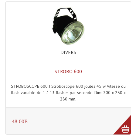
Lecteurs Cd À Plats
Lecteurs Cd À Plats Lecteur MP3
Lecteurs Double Cd Mixage Intégrée
Lecteurs Double Cd MP3
DIVERS
Lecteurs Lasers Simple Et Mp3 (rack 19")
Minidisc
STROBO 600
Digital Package Et Logiciel
STROBOSCOPE 600 J Stroboscope 600 joules 45 w Vitesse du
flash variable de 1 à 13 flashes par seconde. Dim: 200 x 250 x
Enregistreur Numérique
280 mm.
Platines Dvd Pour Dj
Platines Cassettes
48.00E
Limiteur De Niveau Sonore