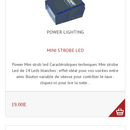
Enceintes Et Caissons Basses
Packs Sono
Enceintes Amplifiées Actives
POWER LIGHTING
Enceintes, Système Amplifiés
MINI STROBE LED
Enceintes Passives Sono
Retours De Scène
Power Mini strob led Caractéristiques techniques: Mini strobe
Led de 24 Leds blanches : effet idéal pour vos soirées entre
Caisson De Basse Amplifié
amis. Bouton variable de vitesse pour contrôler le taux -
cliquez-ici pour lire la suite...
Caissons De Basses
Enceinte Nomade Bluetooth
19.00E
Enceintes (Ecoutes De Studio)
Enceintes Autonomes Portables Amplifiées