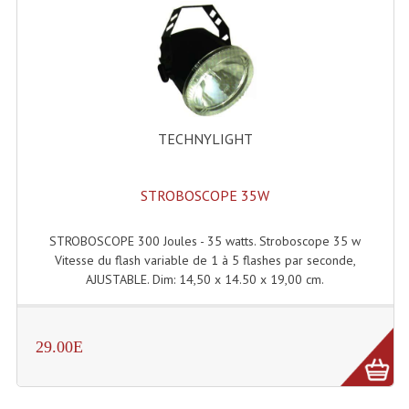
Enceintes Hifi
Enceintes Monitoring
Filtres Actifs, Correcteurs
Haut-Parleurs Moteurs Tweeters Filtres
TECHNYLIGHT
Haut Parleurs Sono
STROBOSCOPE 35W
Filtres Passifs
Haut-Parleurs Amplis Guitare
STROBOSCOPE 300 Joules - 35 watts. Stroboscope 35 w
Vitesse du flash variable de 1 à 5 flashes par seconde,
Moteurs Pavillons Pour Enceinte
AJUSTABLE. Dim: 14,50 x 14.50 x 19,00 cm.
Tweeters Pour Enceintes
29.00E
Lecteurs Audio & Sources
Platines Disque Vinyles