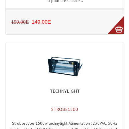
ici pour lire la suite...
Dispatches
159.00E
149.00E
Filtres Et Divers
Flexibles Lumineux Leds
Guirlandes Lumineuse
Gyrophares À Leds
Lampes Ampoules
Ampoules - Tubes Lumière Noire Black Gun
TECHNYLIGHT
Lampes À Décharges
Lampes De Couleurs
STROBE1500
Lampes Dichroique
Stroboscope 1500w technylight Alimentation : 230VAC, 50Hz
Lampes Halogenes Divers