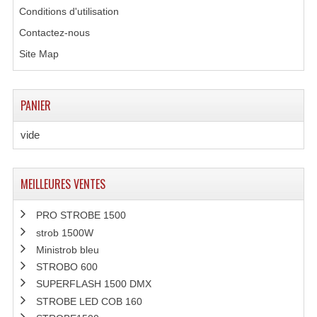
Conditions d'utilisation
Enceintes Murales (Ligne 100V 16 - 8 Ohm)
Contactez-nous
Hp À Chambre De Compression
Site Map
Lecteurs Mp3 Et CDs Sources
Microphone PA & Micro Pupitre
PANIER
Projecteurs De Son
vide
Sono: Conférences Securité Visite Guidée
MEILLEURES VENTES
Système D'audio Guide
Système D'interprétation Simultanée
PRO STROBE 1500
strob 1500W
Système De Conférence
Ministrob bleu
STROBO 600
Système Visite Guidée
SUPERFLASH 1500 DMX
STROBE LED COB 160
Sonorisation Securité EN-54