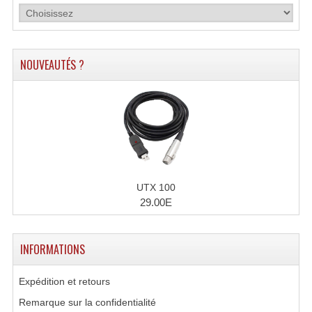
Connectiques, Prises Etc...
Adaptateurs Audio
NOUVEAUTÉS ?
Divers Bricolage
Divers Bricolage
Haut-Parleurs Origine Sav
Membrannes De Haut Parleurs
Pieces Détachées Sav
UTX 100
29.00E
Public-Adress
Accessoires Public-Adress L100V
INFORMATIONS
Amplificateurs (L 100v)
Expédition et retours
Enceintes Encastrables Ligne 100V 4-8 Ohm
Remarque sur la confidentialité