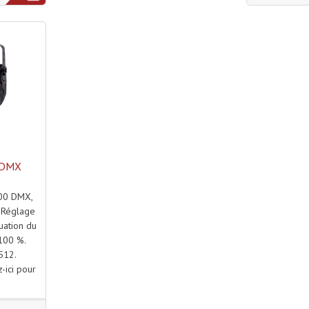
 DMX
500 DMX,
 Réglage
uation du
 100 %.
512.
-ici pour