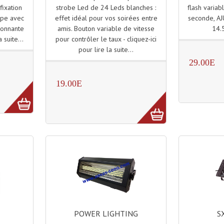
strobe Led de 24 Leds blanches :
flash variab
fixation
effet idéal pour vos soirées entre
seconde, AJ
ope avec
amis. Bouton variable de vitesse
14.
tonnante
pour contrôler le taux - cliquez-ici
a suite...
pour lire la suite...
29.00E
19.00E
POWER LIGHTING
S