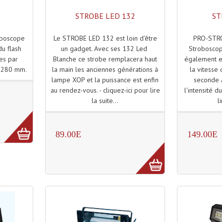
STROBE LED 132
ST
Le STROBE LED 132 est loin d'être
PRO-STRO
boscope
un gadget. Avec ses 132 Led
Strobosco
du flash
Blanche ce strobe remplacera haut
également 
hes par
la main les anciennes générations à
la vitesse
x 280 mm.
lampe XOP et la puissance est enfin
seconde 
au rendez-vous. - cliquez-ici pour lire
l'intensité du
la suite...
l
89.00E
149.00E