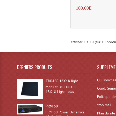
169.00E
Afficher
1
à
10
(sur
10
produi
DERNIERS PRODUITS
SUPPLÉME
Qui sommes
TDBASE 18X18 light
Mobil truss TDBASE
Cond. Gener
18X18 Light...
plus
Politique de
stop mail
PRM 60
PRM 60 Power Dynamics
Plan du site