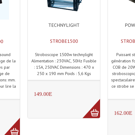
TECHNYLIGHT
POW
STROBE1500
STROB
00
Stroboscope 1500w technylight
Puissant 
sound
Alimentation : 230VAC, 50Hz Fusible
génération f
ge de la
: 15A, 250VAC Dimensions : 470 x
COB de 20W.
es par
250 x 190 mm Poids : 5,6 Kgs
stroboscopiq
ge de
spectaculair
sions: mm.
ce strobe se -
ur lire la
149.00E
162.00E