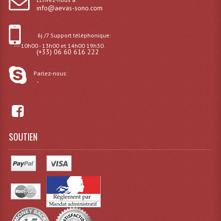
info@aevas-sono.com
Tour De Travail Et Échafaudage
Flight-Case (s) Et Accessoires
6j /7 Support téléphonique:
--- 10h00 - 13h00 et 14h00 19h30.
(+33) 06 60 616 222
Flight Case Plasma Et Écran LCD
Parlez-nous:
Flight Case Régie
-
Flight Cases Platine Disque. Lecteurs CD
Flight Malettes Consoles T. Mixages
SOUTIEN
Flight-Case CDs Et Disques Vinyls
Flight-Case Pour Contrôleur DJ
Flight-Case Pour La Lumière
Malle Flight Multi-Usage
Meubles DJ