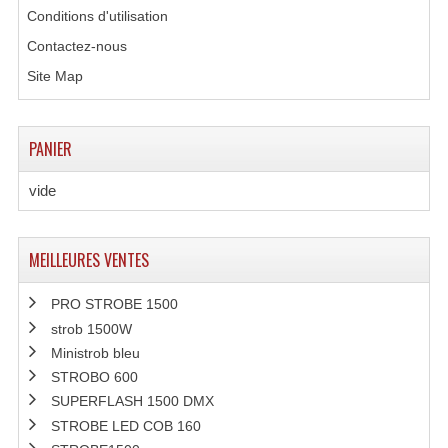
Conditions d'utilisation
Enceintes Murales (Ligne 100V 16 - 8 Ohm)
Contactez-nous
Hp À Chambre De Compression
Site Map
Lecteurs Mp3 Et CDs Sources
Microphone PA & Micro Pupitre
PANIER
Projecteurs De Son
vide
Sono: Conférences Securité Visite Guidée
MEILLEURES VENTES
Système D'audio Guide
Système D'interprétation Simultanée
PRO STROBE 1500
strob 1500W
Système De Conférence
Ministrob bleu
STROBO 600
Système Visite Guidée
SUPERFLASH 1500 DMX
STROBE LED COB 160
Sonorisation Securité EN-54