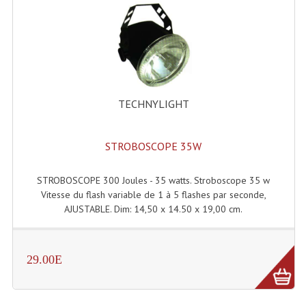
Enceintes Hifi
Enceintes Monitoring
Filtres Actifs, Correcteurs
Haut-Parleurs Moteurs Tweeters Filtres
TECHNYLIGHT
Haut Parleurs Sono
STROBOSCOPE 35W
Filtres Passifs
Haut-Parleurs Amplis Guitare
STROBOSCOPE 300 Joules - 35 watts. Stroboscope 35 w
Vitesse du flash variable de 1 à 5 flashes par seconde,
Moteurs Pavillons Pour Enceinte
AJUSTABLE. Dim: 14,50 x 14.50 x 19,00 cm.
Tweeters Pour Enceintes
29.00E
Lecteurs Audio & Sources
Platines Disque Vinyles