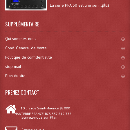
La série PPA 50 est une séri...
plus
Grill Auto-Porté
Monotubes Et Angles 50mm
SUPPLÉMENTAIRE
Pendrillon Et Ossature
Qui sommes-nous
Pieds De Levage
Cond. General de Vente
Ponts - Portiques
Politique de confidentialité
stop mail
Praticable Et Accessoires
Plan du site
Structure Echelle 290 Asd
PRENEZ CONTACT
Structure Et Angles Quatro Deco
Structures
10 Bis rue Saint-Maurice 92000
----- NANTERRE FRANCE. RCS 337 819 338
Structures Carrées
Suivez-nous sur Plan
Structures, Angles Sd150
Écrivez-nous à: