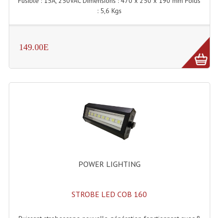
Fusible : 15A, 250VAC Dimensions : 470 x 250 x 190 mm Poids
: 5,6 Kgs
Lampes Leds
Lampes PAR
149.00E
Lampes Théatre
Les Packs Light
Lumières Noire
Lyres
Panneaux, Piste Danse À Leds
Petit Effets Lumineux
POWER LIGHTING
Projecteur De Gobo
STROBE LED COB 160
Projecteur Extérieur Multifaisceaux