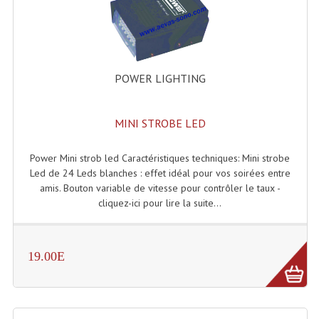
Enceintes Et Caissons Basses
Packs Sono
Enceintes Amplifiées Actives
POWER LIGHTING
Enceintes, Système Amplifiés
MINI STROBE LED
Enceintes Passives Sono
Retours De Scène
Power Mini strob led Caractéristiques techniques: Mini strobe
Led de 24 Leds blanches : effet idéal pour vos soirées entre
Caisson De Basse Amplifié
amis. Bouton variable de vitesse pour contrôler le taux -
cliquez-ici pour lire la suite...
Caissons De Basses
Enceinte Nomade Bluetooth
19.00E
Enceintes (Ecoutes De Studio)
Enceintes Autonomes Portables Amplifiées