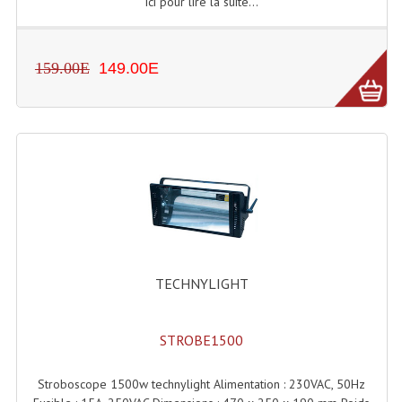
ici pour lire la suite...
Dispatches
159.00E
149.00E
Filtres Et Divers
Flexibles Lumineux Leds
Guirlandes Lumineuse
Gyrophares À Leds
Lampes Ampoules
Ampoules - Tubes Lumière Noire Black Gun
TECHNYLIGHT
Lampes À Décharges
Lampes De Couleurs
STROBE1500
Lampes Dichroique
Stroboscope 1500w technylight Alimentation : 230VAC, 50Hz
Lampes Halogenes Divers