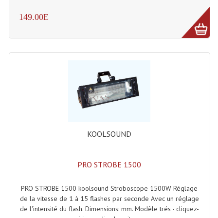
Effets LASERS
149.00E
Laser Multi-Points
Lasers (Effets Volumetriques)
Lasers D'extérieur Multi-Points
Effets Lumineux À Leds
Effets Lumineux, Centre De Piste
KOOLSOUND
Effets Lumineux, Effets Disco
Electronique Commande Light
PRO STROBE 1500
Blocs De Puissance
PRO STROBE 1500 koolsound Stroboscope 1500W Réglage
Chenillards Modulateurs
de la vitesse de 1 à 15 flashes par seconde Avec un réglage
de l'intensité du flash. Dimensions: mm. Modèle trés - cliquez-
Consoles Éclairage DMX