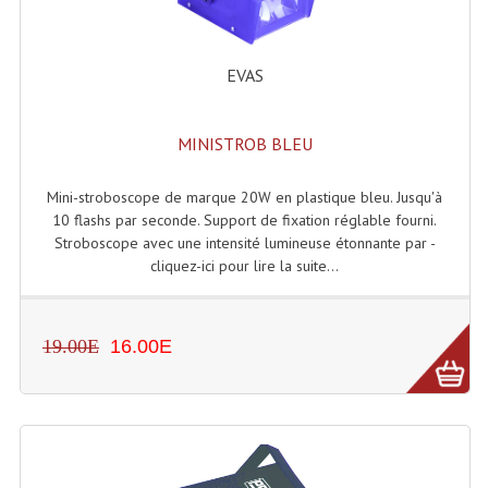
Accessoires Enceintes
Accessoires Micro, Pieds De Régie
EVAS
Cellule (s)
MINISTROB BLEU
Diamants
Pieds D'enceintes
Mini-stroboscope de marque 20W en plastique bleu. Jusqu'à
10 flashs par seconde. Support de fixation réglable fourni.
Selecteurs Audio Vidéo
Stroboscope avec une intensité lumineuse étonnante par -
cliquez-ici pour lire la suite...
Amplificateurs
Amplificateurs Multi-Canaux
19.00E
16.00E
Casques Stéréo
Compresseurs , Limiteurs , Noise Gate
Egaliseur Egaliseurs