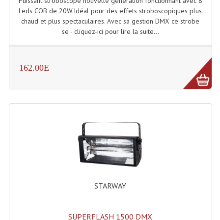
Puissant stroboscope nouvelle génération fonctionnant avec 8
Projecteur Led Sur Batterie
Leds COB de 20W.Idéal pour des effets stroboscopiques plus
chaud et plus spectaculaires. Avec sa gestion DMX ce strobe
Projecteurs À Leds D'extérieurs
se - cliquez-ici pour lire la suite...
Projecteurs Barres De Leds
Projecteurs Déco À Leds
162.00E
Projecteurs Leds
Projecteurs Plafonniers Et Encastrés
Projecteurs Théâtre Led
Projecteurs Traditionnels
Projecteurs Cycliodes
Projecteurs Découpes
STARWAY
Projecteurs Par : 16 À 64 Et Autres
SUPERFLASH 1500 DMX