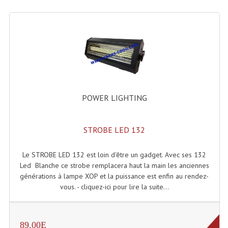
Microphones Scène Et Studio
Microphones Filaires
Micro Sans Fil HF VHF 200MHZ
Micro Sans Fil HF UHF 800MHZ
Micros De Studio
POWER LIGHTING
Microphones De Surface
STROBE LED 132
Multi-Effets, Reverbes Etc...
Le STROBE LED 132 est loin d'être un gadget. Avec ses 132
Peripheriques Traitements Et Accessoires
Led Blanche ce strobe remplacera haut la main les anciennes
générations à lampe XOP et la puissance est enfin au rendez-
Portes Voix Mégaphones
vous. - cliquez-ici pour lire la suite...
Pupitre Pour Discours
Samplers, Échantillonneurs
89.00E