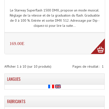
Projecteurs Poursuite
Le Starway Superflash 1500 DMX, propose un mode musical.
Projecteurs Théatre: Plan Convexe Fresnel
Réglage de la vitesse et de la graduation du flash. Graduable
de 0 à 100 %. Entrée et sortie DMX 512. Adressage par Dip -
Rampe De Spots
cliquez-ici pour lire la suite...
Scanners
Stroboscopes
169.00E
Câbles, Connectiques.
Câblage Electrique
Afficher
1
à
10
(sur
10
produits)
Pages de résultat :
1
Câble Rallonge DMX512 MIDI
LANGUES
Câbles Module, Cables Audio
Câble Multi-Paires Audio
FABRICANTS
Câbles Enceintes