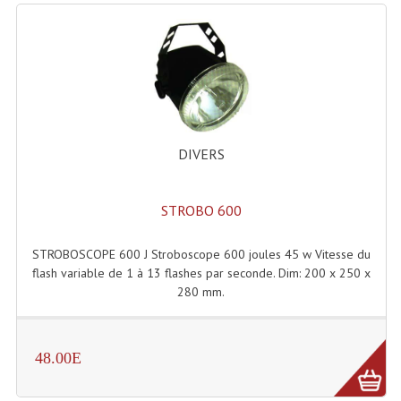
Lecteurs Cd À Plats
Lecteurs Cd À Plats Lecteur MP3
Lecteurs Double Cd Mixage Intégrée
Lecteurs Double Cd MP3
DIVERS
Lecteurs Lasers Simple Et Mp3 (rack 19")
Minidisc
STROBO 600
Digital Package Et Logiciel
STROBOSCOPE 600 J Stroboscope 600 joules 45 w Vitesse du
flash variable de 1 à 13 flashes par seconde. Dim: 200 x 250 x
Enregistreur Numérique
280 mm.
Platines Dvd Pour Dj
Platines Cassettes
48.00E
Limiteur De Niveau Sonore