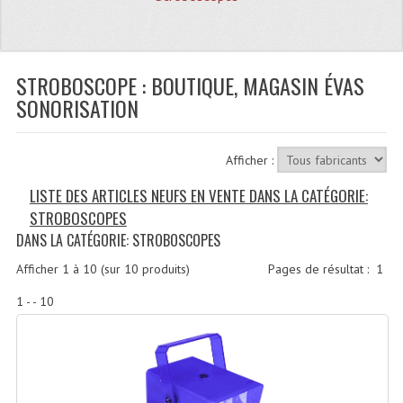
Quoi De Neuf?
Promotions
Plan Acces, Horaires.
STROBOSCOPE : BOUTIQUE, MAGASIN ÉVAS
SONORISATION
Location De Matériel
Le Matériel D´occasion
Afficher :
Recherche Avancée
LISTE DES ARTICLES NEUFS EN VENTE DANS LA CATÉGORIE:
STROBOSCOPES
Recevoir Nos Promotions
DANS LA CATÉGORIE: STROBOSCOPES
Faire Votre Devis
Afficher
1
à
10
(sur
10
produits)
Pages de résultat :
1
CATÉGORIES
1 - - 10
Sonorisation
Accessoires Pieds Cellules Diamants