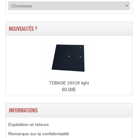
Connectiques, Prises Etc...
Adaptateurs Audio
NOUVEAUTÉS ?
Divers Bricolage
Divers Bricolage
Haut-Parleurs Origine Sav
Membrannes De Haut Parleurs
Pieces Détachées Sav
TDBASE 18X18 light
60.00E
Public-Adress
Accessoires Public-Adress L100V
INFORMATIONS
Amplificateurs (L 100v)
Expédition et retours
Enceintes Encastrables Ligne 100V 4-8 Ohm
Remarque sur la confidentialité