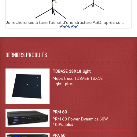
Angles Structure SC150
Angles Structure SD250
Je recherchais à faire l'achat d'une structure ASD, après co ..
Angles Structure TRIO290
Angles Structure Triodéco
DERNIERS PRODUITS
Angles Trio Steel Acier
Cercle Monotube
TDBASE 18X18 light
Mobil truss TDBASE 18X18
Cercle Struct Carrée 290
Light...
plus
Cercle Struct SCC Carre
Cercle Struct Triangulaire290
PRM 60
PRM 60 Power Dynamics 60W
Crochets Et Accessoires
100V...
plus
Embases Pour Structure
PPA 50