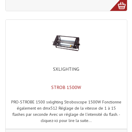
Système Sans Fil In-Ear Monitoring
Table Mixages Et Contrôleurs & Consoles
Tables De Mixage DJ
Controleurs DJ USB / MP3
Consoles Sono Et Studio
SXLIGHTING
Consoles Numériques
Consoles Amplifiées
STROB 1500W
Lumière
PRO-STROBE 1500 sxlighting Stroboscope 1500W Fonctionne
Boules À Facettes
également en dmx512 Réglage de la vitesse de 1 à 15
flashes par seconde Avec un réglage de l'intensité du flash. -
Changeurs De Couleurs
cliquez-ici pour lire la suite...
Déco Light