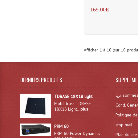
169.00E
Afficher
1
à
10
(sur
10
produi
DERNIERS PRODUITS
SUPPLÉME
Qui sommes
TDBASE 18X18 light
Mobil truss TDBASE
Cond. Gener
18X18 Light...
plus
Politique de
stop mail
PRM 60
PRM 60 Power Dynamics
Plan du site