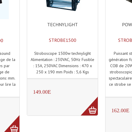
TECHNYLIGHT
POW
STROBE1500
STROB
00
Stroboscope 1500w technylight
Puissant 
sound
Alimentation : 230VAC, 50Hz Fusible
génération f
ge de la
: 15A, 250VAC Dimensions : 470 x
COB de 20W.
es par
250 x 190 mm Poids : 5,6 Kgs
stroboscopiq
ge de
spectaculair
sions: mm.
ce strobe se -
ur lire la
149.00E
162.00E