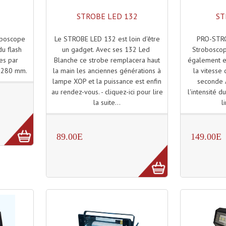
STROBE LED 132
ST
Le STROBE LED 132 est loin d'être
PRO-STRO
boscope
un gadget. Avec ses 132 Led
Strobosco
du flash
Blanche ce strobe remplacera haut
également 
hes par
la main les anciennes générations à
la vitesse
x 280 mm.
lampe XOP et la puissance est enfin
seconde 
au rendez-vous. - cliquez-ici pour lire
l'intensité du
la suite...
l
89.00E
149.00E