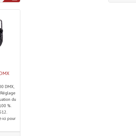
 DMX
500 DMX,
 Réglage
uation du
 100 %.
512.
-ici pour