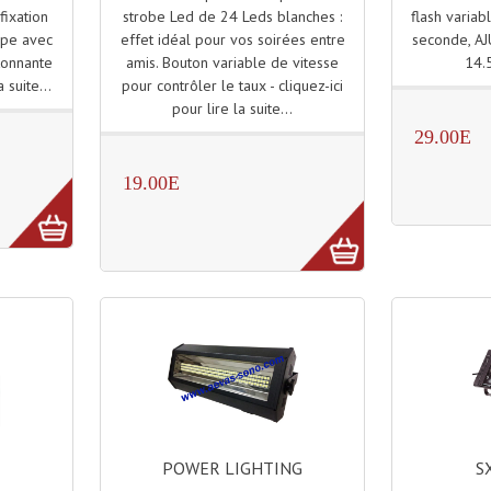
strobe Led de 24 Leds blanches :
flash variab
fixation
effet idéal pour vos soirées entre
seconde, AJ
ope avec
amis. Bouton variable de vitesse
14.
tonnante
pour contrôler le taux - cliquez-ici
a suite...
pour lire la suite...
29.00E
19.00E
POWER LIGHTING
S