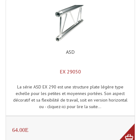
Microphones Scène Et Studio
Microphones Filaires
Micro Sans Fil HF VHF 200MHZ
Micro Sans Fil HF UHF 800MHZ
ASD
Micros De Studio
EX 29050
Microphones De Surface
Multi-Effets, Reverbes Etc...
La série ASD EX 290 est une structure plate légère type
echelle pour les petites et moyennes portées. Son aspect
Peripheriques Traitements Et Accessoires
décoratif et sa flexibilité de travail, soit en version horizontal
ou - cliquez-ici pour lire la suite...
Portes Voix Mégaphones
Pupitre Pour Discours
64.00E
Samplers, Échantillonneurs