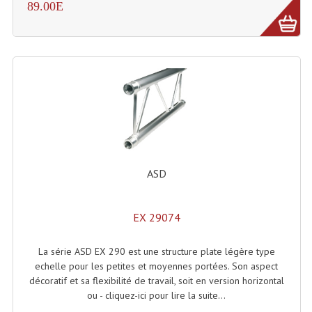
89.00E
Effets LASERS
Laser Multi-Points
Lasers (Effets Volumetriques)
Lasers D'extérieur Multi-Points
Effets Lumineux À Leds
Effets Lumineux, Centre De Piste
ASD
Effets Lumineux, Effets Disco
EX 29074
Electronique Commande Light
La série ASD EX 290 est une structure plate légère type
Blocs De Puissance
echelle pour les petites et moyennes portées. Son aspect
décoratif et sa flexibilité de travail, soit en version horizontal
Chenillards Modulateurs
ou - cliquez-ici pour lire la suite...
Consoles Éclairage DMX