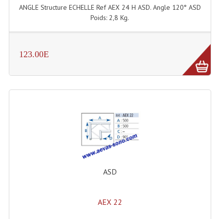
Connectiques, Prises Etc...
ANGLE Structure ECHELLE Ref AEX 24 H ASD. Angle 120° ASD
Poids: 2,8 Kg.
Adaptateurs Audio
Divers Bricolage
123.00E
Divers Bricolage
Haut-Parleurs Origine Sav
Membrannes De Haut Parleurs
Pieces Détachées Sav
Public-Adress
Accessoires Public-Adress L100V
ASD
Amplificateurs (L 100v)
AEX 22
Enceintes Encastrables Ligne 100V 4-8 Ohm