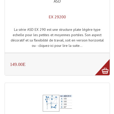
ASD
Machines À Brouillard
EX 29200
Lanceur De Flammes Et Cartouche De Gaz
La série ASD EX 290 est une structure plate légère type
Machine À Etincelles Froides
echelle pour les petites et moyennes portées. Son aspect
décoratif et sa flexibilité de travail, soit en version horizontal
Machines & Canon À Confettis
ou - cliquez-ici pour lire la suite...
Machines À Bulles
Machines À Effet Brouillard
149.00E
Machines À Fumée Lourde
Machines À Mousse, Neige, Liquides
Liquide À Brouillard
Liquide À Bulles
Liquide À Neige