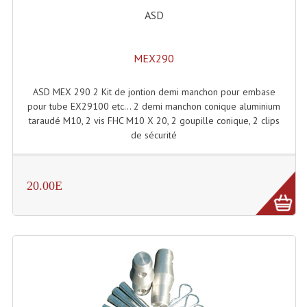
Accessoires Enceintes
ASD
Accessoires Micro, Pieds De Régie
MEX290
Cellule (s)
Diamants
ASD MEX 290 2 Kit de jontion demi manchon pour embase
pour tube EX29100 etc... 2 demi manchon conique aluminium
Pieds D'enceintes
taraudé M10, 2 vis FHC M10 X 20, 2 goupille conique, 2 clips
de sécurité
Selecteurs Audio Vidéo
Amplificateurs
20.00E
Amplificateurs Multi-Canaux
Casques Stéréo
Compresseurs , Limiteurs , Noise Gate
Egaliseur Egaliseurs