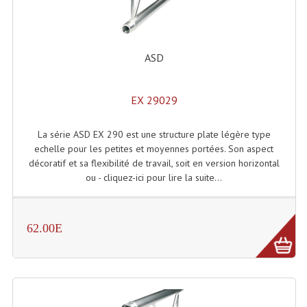
Enceintes Hifi
Enceintes Monitoring
ASD
Filtres Actifs, Correcteurs
Haut-Parleurs Moteurs Tweeters Filtres
EX 29029
Haut Parleurs Sono
La série ASD EX 290 est une structure plate légère type
echelle pour les petites et moyennes portées. Son aspect
Filtres Passifs
décoratif et sa flexibilité de travail, soit en version horizontal
ou - cliquez-ici pour lire la suite...
Haut-Parleurs Amplis Guitare
Moteurs Pavillons Pour Enceinte
62.00E
Tweeters Pour Enceintes
Lecteurs Audio & Sources
Platines Disque Vinyles