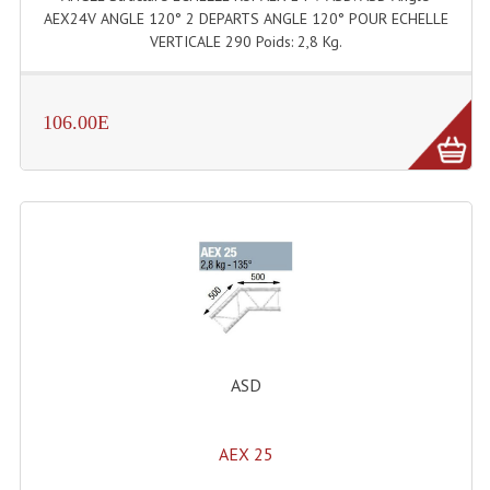
Projecteur Led Sur Batterie
AEX24V ANGLE 120° 2 DEPARTS ANGLE 120° POUR ECHELLE
VERTICALE 290 Poids: 2,8 Kg.
Projecteurs À Leds D'extérieurs
Projecteurs Barres De Leds
106.00E
Projecteurs Déco À Leds
Projecteurs Leds
Projecteurs Plafonniers Et Encastrés
Projecteurs Théâtre Led
Projecteurs Traditionnels
Projecteurs Cycliodes
ASD
Projecteurs Découpes
AEX 25
Projecteurs Par : 16 À 64 Et Autres