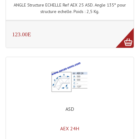
Projecteurs Poursuite
ANGLE Structure ECHELLE Ref AEX 25 ASD. Angle 135° pour
structure echelle. Poids : 2,5 Kg.
Projecteurs Théatre: Plan Convexe Fresnel
Rampe De Spots
123.00E
Scanners
Stroboscopes
Câbles, Connectiques.
Câblage Electrique
Câble Rallonge DMX512 MIDI
Câbles Module, Cables Audio
ASD
Câble Multi-Paires Audio
AEX 24H
Câbles Enceintes