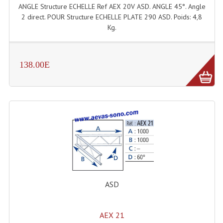
ANGLE Structure ECHELLE Ref AEX 20V ASD. ANGLE 45°. Angle
Angles Structure SC150
2 direct. POUR Structure ECHELLE PLATE 290 ASD. Poids: 4,8
Kg.
Angles Structure SD250
Angles Structure TRIO290
138.00E
Angles Structure Triodéco
Angles Trio Steel Acier
Cercle Monotube
Cercle Struct Carrée 290
Cercle Struct SCC Carre
Cercle Struct Triangulaire290
ASD
Crochets Et Accessoires
AEX 21
Embases Pour Structure