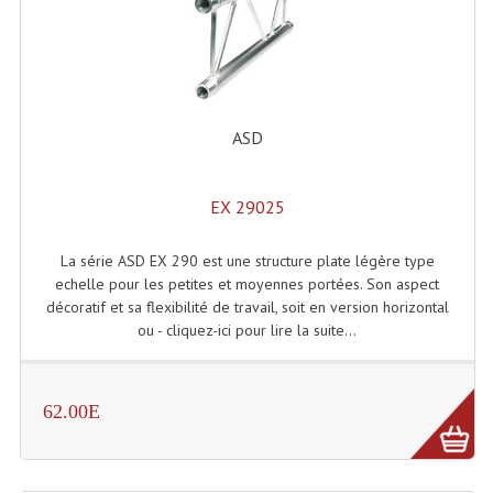
Lecteurs Cd À Plats
Lecteurs Cd À Plats Lecteur MP3
Lecteurs Double Cd Mixage Intégrée
ASD
Lecteurs Double Cd MP3
Lecteurs Lasers Simple Et Mp3 (rack 19")
EX 29025
Minidisc
La série ASD EX 290 est une structure plate légère type
echelle pour les petites et moyennes portées. Son aspect
Digital Package Et Logiciel
décoratif et sa flexibilité de travail, soit en version horizontal
ou - cliquez-ici pour lire la suite...
Enregistreur Numérique
Platines Dvd Pour Dj
62.00E
Platines Cassettes
Limiteur De Niveau Sonore