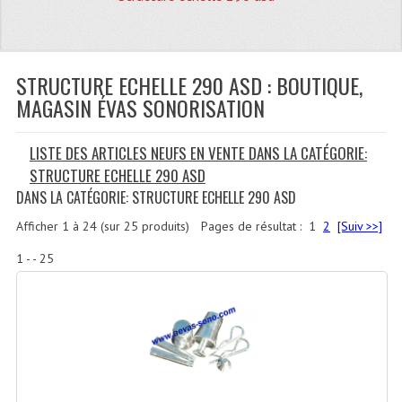
Quoi De Neuf?
Promotions
Plan Acces, Horaires.
STRUCTURE ECHELLE 290 ASD : BOUTIQUE,
MAGASIN ÉVAS SONORISATION
Location De Matériel
LISTE DES ARTICLES NEUFS EN VENTE DANS LA CATÉGORIE:
Le Matériel D´occasion
STRUCTURE ECHELLE 290 ASD
Recherche Avancée
DANS LA CATÉGORIE: STRUCTURE ECHELLE 290 ASD
Recevoir Nos Promotions
Afficher
1
à
24
(sur
25
produits)
Pages de résultat :
1
2
[Suiv >>]
1 - - 25
Faire Votre Devis
CATÉGORIES
Sonorisation
Accessoires Pieds Cellules Diamants