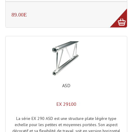
Dispatches
89.00E
Filtres Et Divers
Flexibles Lumineux Leds
Guirlandes Lumineuse
Gyrophares À Leds
Lampes Ampoules
Ampoules - Tubes Lumière Noire Black Gun
ASD
Lampes À Décharges
EX 29100
Lampes De Couleurs
La série EX 290 ASD est une structure plate légère type
Lampes Dichroique
echelle pour les petites et moyennes portées. Son aspect
décoratif et sa flexibilité de travail, soit en version horizontal
Lampes Halogenes Divers