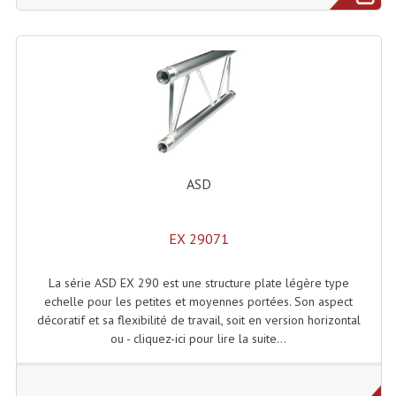
Système Sans Fil In-Ear Monitoring
Table Mixages Et Contrôleurs & Consoles
Tables De Mixage DJ
Controleurs DJ USB / MP3
Consoles Sono Et Studio
ASD
Consoles Numériques
EX 29071
Consoles Amplifiées
Lumière
La série ASD EX 290 est une structure plate légère type
echelle pour les petites et moyennes portées. Son aspect
Boules À Facettes
décoratif et sa flexibilité de travail, soit en version horizontal
ou - cliquez-ici pour lire la suite...
Changeurs De Couleurs
Déco Light