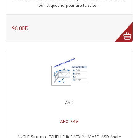
ou - cliquez-ici pour lire la suite...
Lampes Leds
Lampes PAR
96.00E
Lampes Théatre
Les Packs Light
Lumières Noire
Lyres
Panneaux, Piste Danse À Leds
Petit Effets Lumineux
ASD
Projecteur De Gobo
AEX 24V
Projecteur Extérieur Multifaisceaux
ANGLE Structure ECHELLE Ref AEX 24 V ASD. ASD Angle