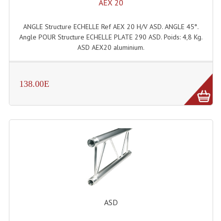
AEX 20
Tour De Travail Et Échafaudage
ANGLE Structure ECHELLE Ref AEX 20 H/V ASD. ANGLE 45°.
Flight-Case (s) Et Accessoires
Angle POUR Structure ECHELLE PLATE 290 ASD. Poids: 4,8 Kg.
ASD AEX20 aluminium.
Flight Case Plasma Et Écran LCD
Flight Case Régie
138.00E
Flight Cases Platine Disque. Lecteurs CD
Flight Malettes Consoles T. Mixages
Flight-Case CDs Et Disques Vinyls
Flight-Case Pour Contrôleur DJ
Flight-Case Pour La Lumière
Malle Flight Multi-Usage
ASD
Meubles DJ