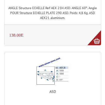
Grill Auto-Porté
ANGLE Structure ECHELLE Ref AEX 21H ASD. ANGLE 60°. Angle
POUR Structure ECHELLE PLATE 290 ASD. Poids: 4,8 Kg. ASD
Monotubes Et Angles 50mm
AEX21 aluminium.
Pendrillon Et Ossature
138.00E
Pieds De Levage
Ponts - Portiques
Praticable Et Accessoires
Structure Echelle 290 Asd
Structure Et Angles Quatro Deco
Structures
ASD
Structures Carrées
Structures, Angles Sd150