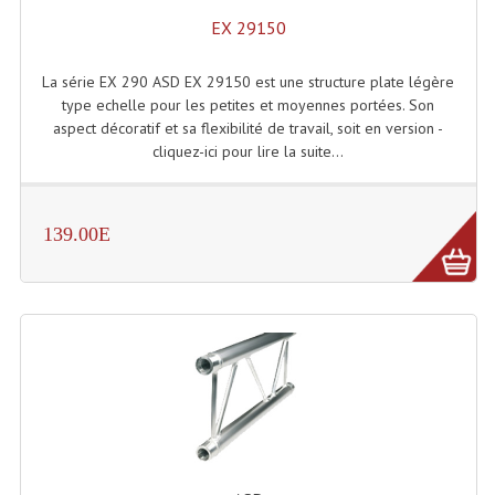
EX 29150
Rack 19" PRO Betonex
La série EX 290 ASD EX 29150 est une structure plate légère
Rack 19" Standard Betonex
type echelle pour les petites et moyennes portées. Son
aspect décoratif et sa flexibilité de travail, soit en version -
Sac Trolley De Transport
cliquez-ici pour lire la suite...
Sacs & Housses De Transport
Valises Pour Clavier
139.00E
Rack 19 Pouces Multiplis
Accessoires Flight-Case Coins Roulettes
Rack 19" STYLE VSR (capot En L)
Machines À Effets Fumées, Mousses, Liquid
Machines À Fumées
Effets Projection Et Jet De CO2