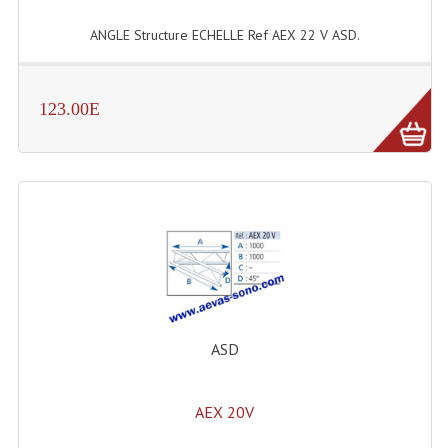
Système Boucle Magnétique
ANGLE Structure ECHELLE Ref AEX 22 V ASD.
Structures, Pieds, Ponts...
Angle AG20 Structure Contest
123.00E
Angle AG29 Structure Contest
Angle DECO22Q Structure Contest
Angle DECOTRI Structure Contest
Angle DUO Structure Contest
Angles Structure ASD SX290
ASD
Angles Structure ASD SZ 290
Angles Structure Duo290
AEX 20V
Angles Structure QUATRO290