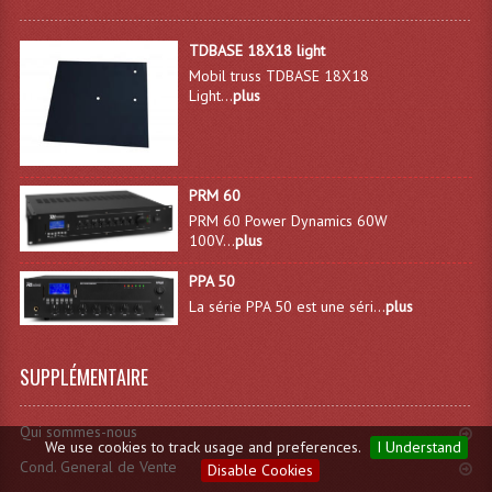
TDBASE 18X18 light
Mobil truss TDBASE 18X18
Light...
plus
PRM 60
PRM 60 Power Dynamics 60W
100V...
plus
PPA 50
La série PPA 50 est une séri...
plus
SUPPLÉMENTAIRE
Qui sommes-nous
We use cookies to track usage and preferences.
I Understand
Cond. General de Vente
Disable Cookies