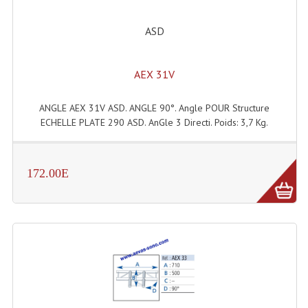
Liquides À Fumée
ASD
Liquides À Mousse
AEX 31V
Nos Occasions Et Stock B
ANGLE AEX 31V ASD. ANGLE 90°. Angle POUR Structure
Les Occasions
ECHELLE PLATE 290 ASD. AnGle 3 Directi. Poids: 3,7 Kg.
Notre Stock B
Karaoké Materiel Lecteur Etc...
172.00E
Matériel Karaoké
Disque DVD
Disque LD (30 Cm.)
TARIF ET CATALOGUE DE LOCATION