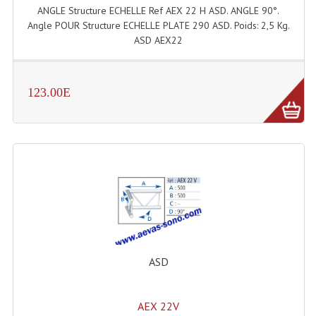
ANGLE Structure ECHELLE Ref AEX 22 H ASD. ANGLE 90°.
Enceintes Murales (Ligne 100V 16 - 8 Ohm)
Angle POUR Structure ECHELLE PLATE 290 ASD. Poids: 2,5 Kg.
ASD AEX22
Hp À Chambre De Compression
Lecteurs Mp3 Et CDs Sources
123.00E
Microphone PA & Micro Pupitre
Projecteurs De Son
Sono: Conférences Securité Visite Guidée
Système D'audio Guide
Système D'interprétation Simultanée
Système De Conférence
ASD
Système Visite Guidée
Sonorisation Securité EN-54
AEX 22V