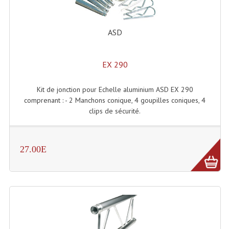
Enceintes Et Caissons Basses
Packs Sono
ASD
Enceintes Amplifiées Actives
EX 290
Enceintes, Système Amplifiés
Kit de jonction pour Echelle aluminium ASD EX 290
Enceintes Passives Sono
comprenant : - 2 Manchons conique, 4 goupilles coniques, 4
clips de sécurité.
Retours De Scène
Caisson De Basse Amplifié
27.00E
Caissons De Basses
Enceinte Nomade Bluetooth
Enceintes (Ecoutes De Studio)
Enceintes Autonomes Portables Amplifiées