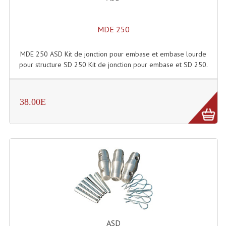
Dispatches
MDE 250
Filtres Et Divers
MDE 250 ASD Kit de jonction pour embase et embase lourde
Flexibles Lumineux Leds
pour structure SD 250 Kit de jonction pour embase et SD 250.
Guirlandes Lumineuse
38.00E
Gyrophares À Leds
Lampes Ampoules
Ampoules - Tubes Lumière Noire Black Gun
Lampes À Décharges
Lampes De Couleurs
Lampes Dichroique
ASD
Lampes Halogenes Divers