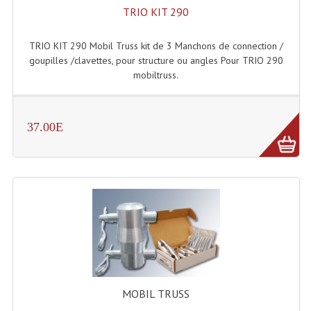
TRIO KIT 290
Système Sans Fil In-Ear Monitoring
TRIO KIT 290 Mobil Truss kit de 3 Manchons de connection /
Table Mixages Et Contrôleurs & Consoles
goupilles /clavettes, pour structure ou angles Pour TRIO 290
mobiltruss.
Tables De Mixage DJ
Controleurs DJ USB / MP3
37.00E
Consoles Sono Et Studio
Consoles Numériques
Consoles Amplifiées
Lumière
Boules À Facettes
Changeurs De Couleurs
MOBIL TRUSS
Déco Light