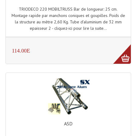
TRIODECO 220 MOBILTRUSS Bar de longueur: 25 cm.
Liquides À Fumée
Montage rapide par manchons coniques et goupilles. Poids de
la structure au mètre 2,60 Kg. Tube d'aluminium de 32 mm
Liquides À Mousse
epaisseur 2 - cliquez-ici pour lire la suite...
Nos Occasions Et Stock B
Les Occasions
114.00E
Notre Stock B
Karaoké Materiel Lecteur Etc...
Matériel Karaoké
Disque DVD
Disque LD (30 Cm.)
ASD
TARIF ET CATALOGUE DE LOCATION