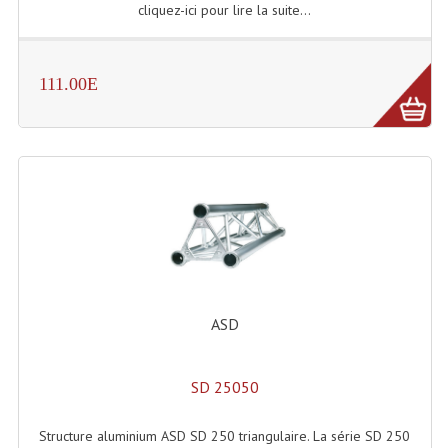
cliquez-ici pour lire la suite...
Rack 19" PRO Betonex
Rack 19" Standard Betonex
111.00E
Sac Trolley De Transport
Sacs & Housses De Transport
Valises Pour Clavier
Rack 19 Pouces Multiplis
Accessoires Flight-Case Coins Roulettes
Rack 19" STYLE VSR (capot En L)
ASD
Machines À Effets Fumées, Mousses, Liquid
SD 25050
Machines À Fumées
Structure aluminium ASD SD 250 triangulaire. La série SD 250
Effets Projection Et Jet De CO2