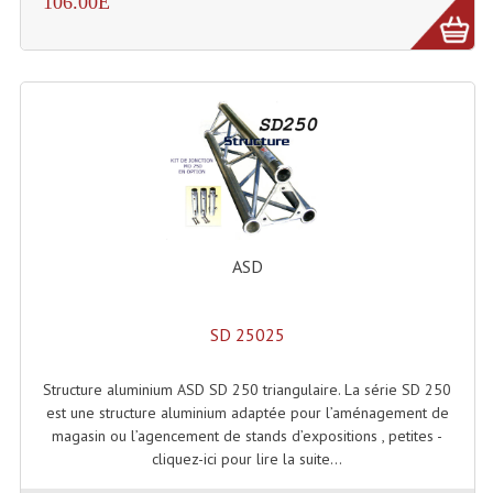
106.00E
Grill Auto-Porté
Monotubes Et Angles 50mm
Pendrillon Et Ossature
Pieds De Levage
Ponts - Portiques
Praticable Et Accessoires
ASD
Structure Echelle 290 Asd
SD 25025
Structure Et Angles Quatro Deco
Structure aluminium ASD SD 250 triangulaire. La série SD 250
Structures
est une structure aluminium adaptée pour l’aménagement de
magasin ou l’agencement de stands d’expositions , petites -
Structures Carrées
cliquez-ici pour lire la suite...
Structures, Angles Sd150