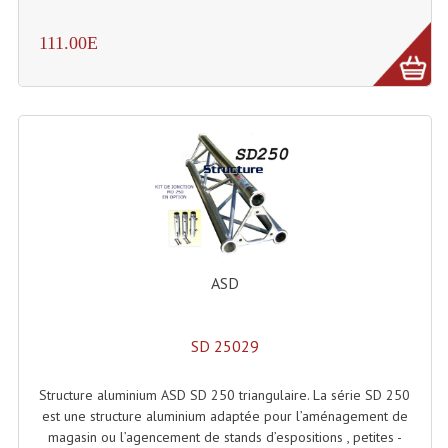
Tour De Travail Et Échafaudage
111.00E
Flight-Case (s) Et Accessoires
Flight Case Plasma Et Écran LCD
Flight Case Régie
Flight Cases Platine Disque. Lecteurs CD
Flight Malettes Consoles T. Mixages
Flight-Case CDs Et Disques Vinyls
ASD
Flight-Case Pour Contrôleur DJ
SD 25029
Flight-Case Pour La Lumière
Structure aluminium ASD SD 250 triangulaire. La série SD 250
Malle Flight Multi-Usage
est une structure aluminium adaptée pour l’aménagement de
magasin ou l’agencement de stands d’espositions , petites -
Meubles DJ