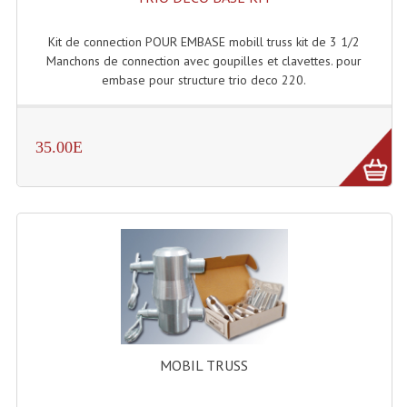
Microphones Scène Et Studio
Kit de connection POUR EMBASE mobill truss kit de 3 1/2
Microphones Filaires
Manchons de connection avec goupilles et clavettes. pour
embase pour structure trio deco 220.
Micro Sans Fil HF VHF 200MHZ
Micro Sans Fil HF UHF 800MHZ
35.00E
Micros De Studio
Microphones De Surface
Multi-Effets, Reverbes Etc...
Peripheriques Traitements Et Accessoires
Portes Voix Mégaphones
Pupitre Pour Discours
MOBIL TRUSS
Samplers, Échantillonneurs