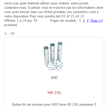
Accessoires Enceintes
savez pas quel matériel utiliser pour réaliser votre projet,
Contactez-nous. Si jamais vous ne trouviez pas les informations dont
vous avez besoin dans nos fiches produits, nos conseillers sont à
Accessoires Micro, Pieds De Régie
votre disposition. Pour nous joindre tel: 01 47 21 62 22.
Afficher
1
à
24
(sur
70
Pages de résultat :
1
2
3
[Suiv >>]
Cellule (s)
produits)
Diamants
1 - - 70
Pieds D'enceintes
Selecteurs Audio Vidéo
Amplificateurs
Amplificateurs Multi-Canaux
ASD
Casques Stéréo
Compresseurs , Limiteurs , Noise Gate
MD 250
Egaliseur Egaliseurs
Option Kit de jonction pour ASD Serie SD 250 aluminium 3