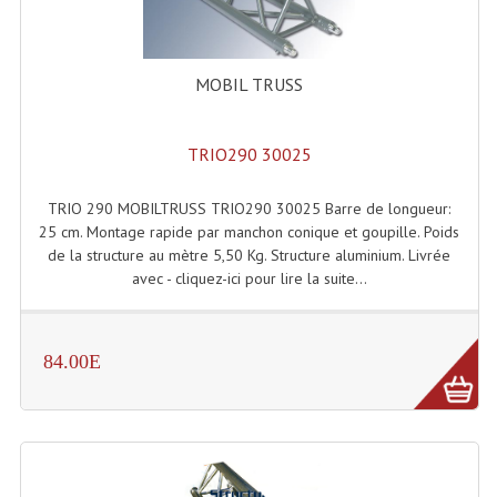
Connectiques, Prises Etc...
Adaptateurs Audio
MOBIL TRUSS
Divers Bricolage
Divers Bricolage
TRIO290 30025
Haut-Parleurs Origine Sav
TRIO 290 MOBILTRUSS TRIO290 30025 Barre de longueur:
25 cm. Montage rapide par manchon conique et goupille. Poids
Membrannes De Haut Parleurs
de la structure au mètre 5,50 Kg. Structure aluminium. Livrée
avec - cliquez-ici pour lire la suite...
Pieces Détachées Sav
Public-Adress
84.00E
Accessoires Public-Adress L100V
Amplificateurs (L 100v)
Enceintes Encastrables Ligne 100V 4-8 Ohm