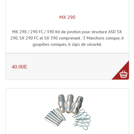
Lampes Leds
MX 290
Lampes PAR
MX 290 / 290 FC / 390 Kit de jonction pour structure ASD SX
Lampes Théatre
290, SX 290 FC et SX 390 comprenant : 3 Manchons conique, 6
goupilles coniques, 6 clips de sécurité.
Les Packs Light
Lumières Noire
40.00E
Lyres
Panneaux, Piste Danse À Leds
Petit Effets Lumineux
Projecteur De Gobo
Projecteur Extérieur Multifaisceaux