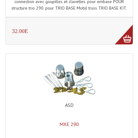
connection avec goupilles et clavettes. pour embase POUR
Enceintes Hifi
structure trio 290. pour TRIO BASE Mobil truss TRIO BASE KIT.
Enceintes Monitoring
Filtres Actifs, Correcteurs
32.00E
Haut-Parleurs Moteurs Tweeters Filtres
Haut Parleurs Sono
Filtres Passifs
Haut-Parleurs Amplis Guitare
Moteurs Pavillons Pour Enceinte
ASD
Tweeters Pour Enceintes
Lecteurs Audio & Sources
MXE 290
Platines Disque Vinyles