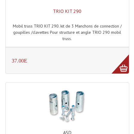
Effets LASERS
TRIO KIT 290
Laser Multi-Points
Mobil truss TRIO KIT 290. kit de 3 Manchons de connection /
goupilles /clavettes Pour structure et angle TRIO 290 mobil
Lasers (Effets Volumetriques)
truss.
Lasers D'extérieur Multi-Points
Effets Lumineux À Leds
37.00E
Effets Lumineux, Centre De Piste
Effets Lumineux, Effets Disco
Electronique Commande Light
Blocs De Puissance
Chenillards Modulateurs
ASD
Consoles Éclairage DMX