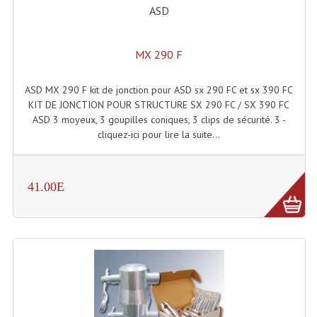
Projecteur Led Sur Batterie
ASD
Projecteurs À Leds D'extérieurs
MX 290 F
Projecteurs Barres De Leds
ASD MX 290 F kit de jonction pour ASD sx 290 FC et sx 390 FC
Projecteurs Déco À Leds
KIT DE JONCTION POUR STRUCTURE SX 290 FC / SX 390 FC
Projecteurs Leds
ASD 3 moyeux, 3 goupilles coniques, 3 clips de sécurité. 3 -
cliquez-ici pour lire la suite...
Projecteurs Plafonniers Et Encastrés
Projecteurs Théâtre Led
41.00E
Projecteurs Traditionnels
Projecteurs Cycliodes
Projecteurs Découpes
Projecteurs Par : 16 À 64 Et Autres