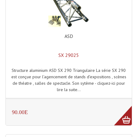
Enceintes Murales (Ligne 100V 16 - 8 Ohm)
Hp À Chambre De Compression
Lecteurs Mp3 Et CDs Sources
ASD
Microphone PA & Micro Pupitre
SX 29025
Projecteurs De Son
Sono: Conférences Securité Visite Guidée
Structure aluminium ASD SX 290 Triangulaire La série SX 290
est conçue pour l’agencement de stands d’expositions , scènes
Système D'audio Guide
de théatre , salles de spectacle. Son sytème - cliquez-ici pour
lire la suite...
Système D'interprétation Simultanée
Système De Conférence
90.00E
Système Visite Guidée
Sonorisation Securité EN-54