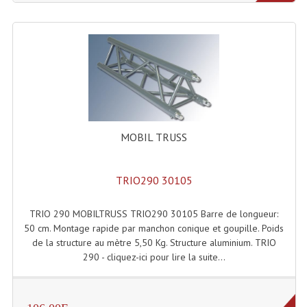
Angles Structure SC150
Angles Structure SD250
Angles Structure TRIO290
Angles Structure Triodéco
Angles Trio Steel Acier
MOBIL TRUSS
Cercle Monotube
TRIO290 30105
Cercle Struct Carrée 290
Cercle Struct SCC Carre
TRIO 290 MOBILTRUSS TRIO290 30105 Barre de longueur:
50 cm. Montage rapide par manchon conique et goupille. Poids
Cercle Struct Triangulaire290
de la structure au mètre 5,50 Kg. Structure aluminium. TRIO
290 - cliquez-ici pour lire la suite...
Crochets Et Accessoires
Embases Pour Structure