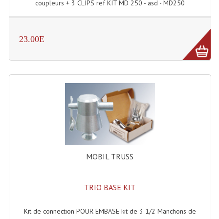
coupleurs + 3 CLIPS ref KIT MD 250 - asd - MD250
Enceintes Et Caissons Basses
Packs Sono
23.00E
Enceintes Amplifiées Actives
Enceintes, Système Amplifiés
Enceintes Passives Sono
Retours De Scène
Caisson De Basse Amplifié
Caissons De Basses
MOBIL TRUSS
Enceinte Nomade Bluetooth
TRIO BASE KIT
Enceintes (Ecoutes De Studio)
Enceintes Autonomes Portables Amplifiées
Kit de connection POUR EMBASE kit de 3 1/2 Manchons de