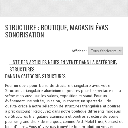
Quoi De Neuf?
Promotions
Plan Acces, Horaires.
STRUCTURE : BOUTIQUE, MAGASIN ÉVAS
SONORISATION
Location De Matériel
Le Matériel D´occasion
Afficher :
Recherche Avancée
LISTE DES ARTICLES NEUFS EN VENTE DANS LA CATÉGORIE:
STRUCTURES
Recevoir Nos Promotions
DANS LA CATÉGORIE: STRUCTURES
Faire Votre Devis
Pour un devis pour: barre de structure triangulaire avec votre
Structures triangulaire aluminium et poutres pour le spectacle ou la
CATÉGORIES
scène mais aussi sur les salons, exposition et stand. Pour un
évènement une soirée, un salon, un concert, un spectacle… de
qualité grâce à notre sélection de structures triangulaire et poutres
Sonorisation
à prix discount ! Retrouvez dans notre boutique différents modèles
de Structures triangulaire aluminium et poutres structure de scene
Accessoires Pieds Cellules Diamants
pour un grand choix de marques, comme Asd, MobilTruss, Contest et
bien d'autres. Vous n'avez pas trouvé le bon produit, ou vous ne