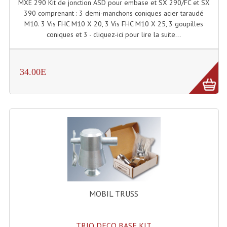
MXE 290 Kit de jonction ASD pour embase et SX 290/FC et SX
Lecteurs Cd À Plats
390 comprenant : 3 demi-manchons coniques acier taraudé
M10. 3 Vis FHC M10 X 20, 3 Vis FHC M10 X 25, 3 goupilles
Lecteurs Cd À Plats Lecteur MP3
coniques et 3 - cliquez-ici pour lire la suite...
Lecteurs Double Cd Mixage Intégrée
34.00E
Lecteurs Double Cd MP3
Lecteurs Lasers Simple Et Mp3 (rack 19")
Minidisc
Digital Package Et Logiciel
Enregistreur Numérique
Platines Dvd Pour Dj
MOBIL TRUSS
Platines Cassettes
Limiteur De Niveau Sonore
TRIO DECO BASE KIT