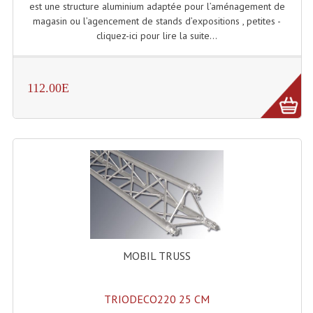
est une structure aluminium adaptée pour l’aménagement de
magasin ou l’agencement de stands d’expositions , petites -
Machines À Brouillard
cliquez-ici pour lire la suite...
Lanceur De Flammes Et Cartouche De Gaz
Machine À Etincelles Froides
112.00E
Machines & Canon À Confettis
Machines À Bulles
Machines À Effet Brouillard
Machines À Fumée Lourde
Machines À Mousse, Neige, Liquides
MOBIL TRUSS
Liquide À Brouillard
Liquide À Bulles
TRIODECO220 25 CM
Liquide À Neige