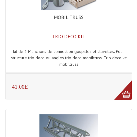
Projecteurs Poursuite
Projecteurs Théatre: Plan Convexe Fresnel
MOBIL TRUSS
Rampe De Spots
TRIO DECO KIT
Scanners
kit de 3 Manchons de connection goupilles et clavettes. Pour
Stroboscopes
structure trio deco ou angles trio deco mobiltruss. Trio deco kit
mobiltruss
Câbles, Connectiques.
Câblage Electrique
41.00E
Câble Rallonge DMX512 MIDI
Câbles Module, Cables Audio
Câble Multi-Paires Audio
Câbles Enceintes