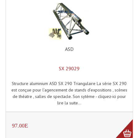
Système Boucle Magnétique
Structures, Pieds, Ponts...
Angle AG20 Structure Contest
Angle AG29 Structure Contest
ASD
Angle DECO22Q Structure Contest
SX 29029
Angle DECOTRI Structure Contest
Angle DUO Structure Contest
Structure aluminium ASD SX 290 Triangulaire La série SX 290
est conçue pour l’agencement de stands d’expositions , scènes
Angles Structure ASD SX290
de théatre , salles de spectacle. Son sytème - cliquez-ici pour
lire la suite...
Angles Structure ASD SZ 290
Angles Structure Duo290
97.00E
Angles Structure QUATRO290