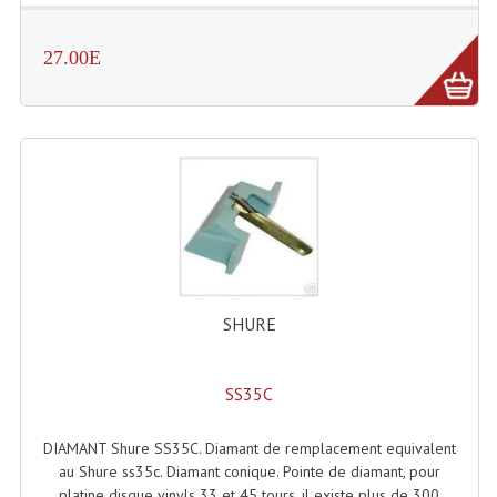
Enceintes Murales (Ligne 100V 16 - 8 Ohm)
27.00E
Hp À Chambre De Compression
Lecteurs Mp3 Et CDs Sources
Microphone PA & Micro Pupitre
Projecteurs De Son
Sono: Conférences Securité Visite Guidée
Système D'audio Guide
SHURE
Système D'interprétation Simultanée
Système De Conférence
SS35C
Système Visite Guidée
DIAMANT Shure SS35C. Diamant de remplacement equivalent
au Shure ss35c. Diamant conique. Pointe de diamant, pour
Sonorisation Securité EN-54
platine disque vinyls 33 et 45 tours. il existe plus de 300