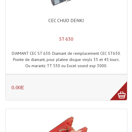
Accessoires Enceintes
Accessoires Micro, Pieds De Régie
CEC CHUO DENKI
Cellule (s)
ST 630
Diamants
Pieds D'enceintes
DIAMANT CEC ST 630. Diamant de remplacement CEC ST630.
Pointe de diamant, pour platine disque vinyls 33 et 45 tours.
Selecteurs Audio Vidéo
Ou marantz TT 530 ou Excel sound esp 3000.
Amplificateurs
Amplificateurs Multi-Canaux
0.00E
Casques Stéréo
Compresseurs , Limiteurs , Noise Gate
Egaliseur Egaliseurs