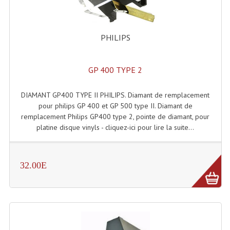
Liquides À Fumée
PHILIPS
Liquides À Mousse
Nos Occasions Et Stock B
GP 400 TYPE 2
Les Occasions
DIAMANT GP400 TYPE II PHILIPS. Diamant de remplacement
pour philips GP 400 et GP 500 type II. Diamant de
Notre Stock B
remplacement Philips GP400 type 2, pointe de diamant, pour
platine disque vinyls - cliquez-ici pour lire la suite...
Karaoké Materiel Lecteur Etc...
Matériel Karaoké
32.00E
Disque DVD
Disque LD (30 Cm.)
TARIF ET CATALOGUE DE LOCATION