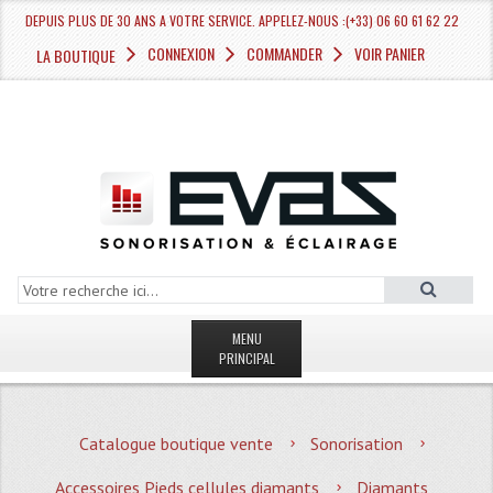
DEPUIS PLUS DE 30 ANS A VOTRE SERVICE. APPELEZ-NOUS :(+33) 06 60 61 62 22
CONNEXION
COMMANDER
VOIR PANIER
LA BOUTIQUE
MENU
PRINCIPAL
LA BOUTIQUE VENTE
Catalogue boutique vente
Sonorisation
MAGASIN
Accessoires Pieds cellules diamants
Diamants