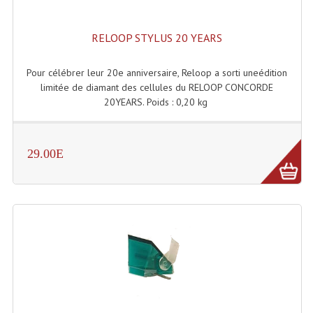
Grill Auto-Porté
RELOOP STYLUS 20 YEARS
Monotubes Et Angles 50mm
Pour célébrer leur 20e anniversaire, Reloop a sorti uneédition
Pendrillon Et Ossature
limitée de diamant des cellules du RELOOP CONCORDE
20YEARS. Poids : 0,20 kg
Pieds De Levage
Ponts - Portiques
29.00E
Praticable Et Accessoires
Structure Echelle 290 Asd
Structure Et Angles Quatro Deco
Structures
Structures Carrées
Structures, Angles Sd150