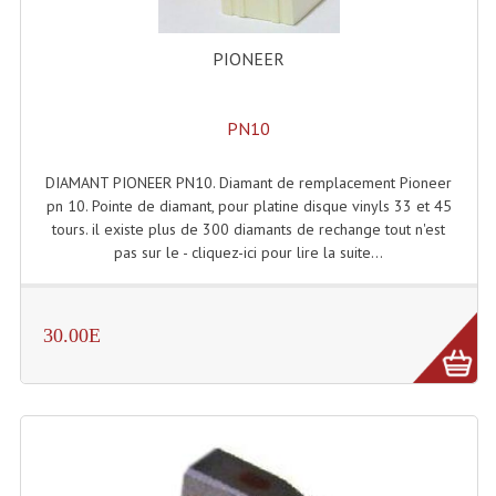
Rack 19" PRO Betonex
PIONEER
Rack 19" Standard Betonex
PN10
Sac Trolley De Transport
Sacs & Housses De Transport
DIAMANT PIONEER PN10. Diamant de remplacement Pioneer
pn 10. Pointe de diamant, pour platine disque vinyls 33 et 45
Valises Pour Clavier
tours. il existe plus de 300 diamants de rechange tout n'est
pas sur le - cliquez-ici pour lire la suite...
Rack 19 Pouces Multiplis
Accessoires Flight-Case Coins Roulettes
30.00E
Rack 19" STYLE VSR (capot En L)
Machines À Effets Fumées, Mousses, Liquid
Machines À Fumées
Effets Projection Et Jet De CO2