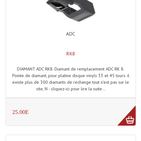
Effets LASERS
Laser Multi-Points
ADC
Lasers (Effets Volumetriques)
Lasers D'extérieur Multi-Points
RK8
Effets Lumineux À Leds
DIAMANT ADC RK8. Diamant de remplacement ADC RK 8.
Effets Lumineux, Centre De Piste
Pointe de diamant, pour platine disque vinyls 33 et 45 tours. il
existe plus de 300 diamants de rechange tout n'est pas sur le
Effets Lumineux, Effets Disco
site, N - cliquez-ici pour lire la suite...
Electronique Commande Light
25.00E
Blocs De Puissance
Chenillards Modulateurs
Consoles Éclairage DMX