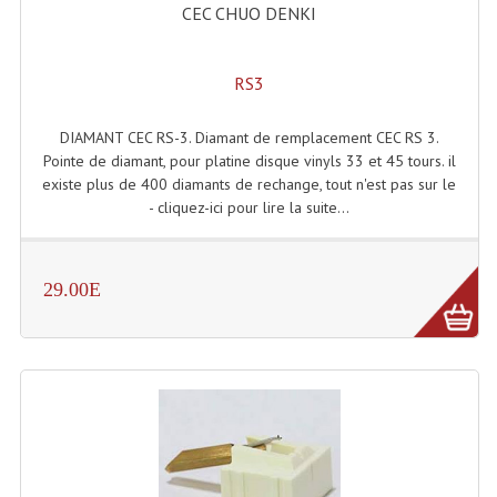
CEC CHUO DENKI
Tour De Travail Et Échafaudage
Flight-Case (s) Et Accessoires
RS3
Flight Case Plasma Et Écran LCD
DIAMANT CEC RS-3. Diamant de remplacement CEC RS 3.
Pointe de diamant, pour platine disque vinyls 33 et 45 tours. il
Flight Case Régie
existe plus de 400 diamants de rechange, tout n'est pas sur le
- cliquez-ici pour lire la suite...
Flight Cases Platine Disque. Lecteurs CD
Flight Malettes Consoles T. Mixages
29.00E
Flight-Case CDs Et Disques Vinyls
Flight-Case Pour Contrôleur DJ
Flight-Case Pour La Lumière
Malle Flight Multi-Usage
Meubles DJ