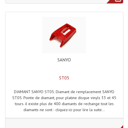
Projecteurs Poursuite
Projecteurs Théatre: Plan Convexe Fresnel
Rampe De Spots
Scanners
Stroboscopes
SANYO
Câbles, Connectiques.
Câblage Electrique
ST05
Câble Rallonge DMX512 MIDI
DIAMANT SANYO ST05. Diamant de remplacement SANYO
Câbles Module, Cables Audio
ST05. Pointe de diamant, pour platine disque vinyls 33 et 45
tours. il existe plus de 400 diamants de rechange tout les
Câble Multi-Paires Audio
diamants ne sont - cliquez-ici pour lire la suite...
Câbles Enceintes