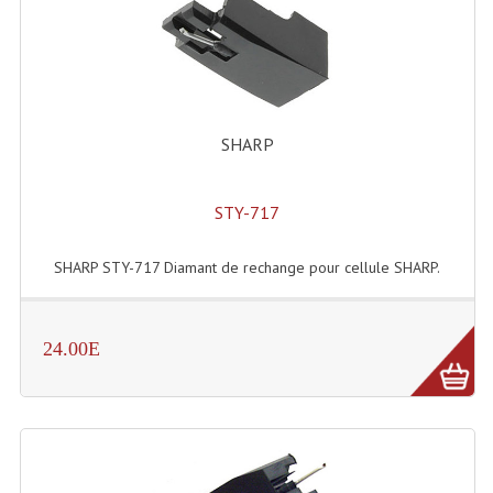
Enceintes Hifi
Enceintes Monitoring
Filtres Actifs, Correcteurs
SHARP
Haut-Parleurs Moteurs Tweeters Filtres
Haut Parleurs Sono
STY-717
Filtres Passifs
SHARP STY-717 Diamant de rechange pour cellule SHARP.
Haut-Parleurs Amplis Guitare
Moteurs Pavillons Pour Enceinte
24.00E
Tweeters Pour Enceintes
Lecteurs Audio & Sources
Platines Disque Vinyles