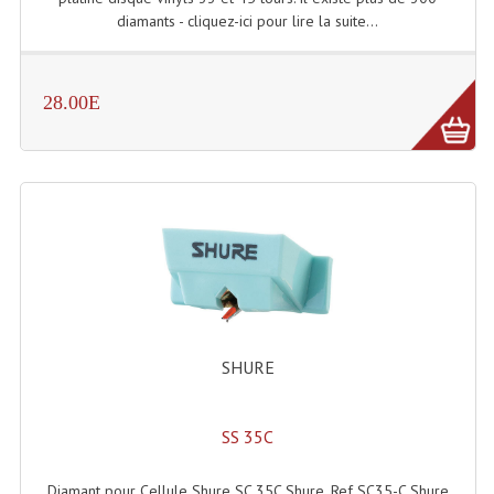
diamants - cliquez-ici pour lire la suite...
Système Boucle Magnétique
Structures, Pieds, Ponts...
28.00E
Angle AG20 Structure Contest
Angle AG29 Structure Contest
Angle DECO22Q Structure Contest
Angle DECOTRI Structure Contest
Angle DUO Structure Contest
Angles Structure ASD SX290
SHURE
Angles Structure ASD SZ 290
Angles Structure Duo290
SS 35C
Angles Structure QUATRO290
Diamant pour Cellule Shure SC 35C Shure. Ref SC35-C Shure