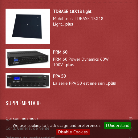
TDBASE 18X18 light
Mobil truss TDBASE 18X18
Light...
plus
PRM 60
PRM 60 Power Dynamics 60W
100V...
plus
PPA 50
La série PPA 50 est une séri...
plus
SUPPLÉMENTAIRE
Qui sommes-nous
We use cookies to track usage and preferences.
I Understand
Cond. General de Vente
Disable Cookies