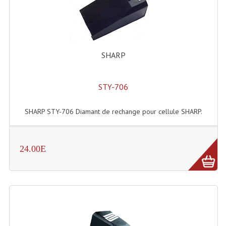
Lecteurs Cd À Plats
Lecteurs Cd À Plats Lecteur MP3
Lecteurs Double Cd Mixage Intégrée
SHARP
Lecteurs Double Cd MP3
STY-706
Lecteurs Lasers Simple Et Mp3 (rack 19")
SHARP STY-706 Diamant de rechange pour cellule SHARP.
Minidisc
Digital Package Et Logiciel
24.00E
Enregistreur Numérique
Platines Dvd Pour Dj
Platines Cassettes
Limiteur De Niveau Sonore