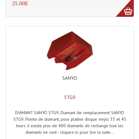
25.00E
Connectiques, Prises Etc...
Adaptateurs Audio
Divers Bricolage
Divers Bricolage
Haut-Parleurs Origine Sav
Membrannes De Haut Parleurs
SANYO
Pieces Détachées Sav
Public-Adress
STG9
Accessoires Public-Adress L100V
DIAMANT SANYO STG9. Diamant de remplacement SANYO
Amplificateurs (L 100v)
STG9. Pointe de diamant, pour platine disque vinyls 33 et 45
tours. il existe plus de 400 diamants de rechange tout les
Enceintes Encastrables Ligne 100V 4-8 Ohm
diamants ne sont - cliquez-ici pour lire la suite...