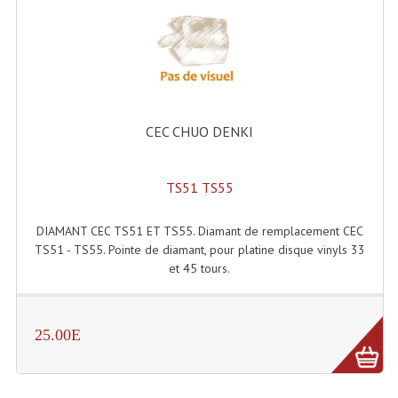
Dispatches
Filtres Et Divers
Flexibles Lumineux Leds
CEC CHUO DENKI
Guirlandes Lumineuse
Gyrophares À Leds
TS51 TS55
Lampes Ampoules
DIAMANT CEC TS51 ET TS55. Diamant de remplacement CEC
TS51 - TS55. Pointe de diamant, pour platine disque vinyls 33
Ampoules - Tubes Lumière Noire Black Gun
et 45 tours.
Lampes À Décharges
Lampes De Couleurs
25.00E
Lampes Dichroique
Lampes Halogenes Divers