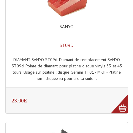
Enceintes Et Caissons Basses
Packs Sono
SANYO
Enceintes Amplifiées Actives
Enceintes, Système Amplifiés
ST09D
Enceintes Passives Sono
DIAMANT SANYO ST09d. Diamant de remplacement SANYO
Retours De Scène
ST09d. Pointe de diamant, pour platine disque vinyls 33 et 45
tours. Usage sur platine : disque Gemini TT01 - MKII - Platine
Caisson De Basse Amplifié
ion - cliquez-ici pour lire la suite...
Caissons De Basses
23.00E
Enceinte Nomade Bluetooth
Enceintes (Ecoutes De Studio)
Enceintes Autonomes Portables Amplifiées