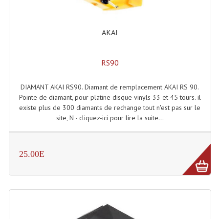
Système Sans Fil In-Ear Monitoring
AKAI
Table Mixages Et Contrôleurs & Consoles
Tables De Mixage DJ
RS90
Controleurs DJ USB / MP3
DIAMANT AKAI RS90. Diamant de remplacement AKAI RS 90.
Consoles Sono Et Studio
Pointe de diamant, pour platine disque vinyls 33 et 45 tours. il
existe plus de 300 diamants de rechange tout n'est pas sur le
Consoles Numériques
site, N - cliquez-ici pour lire la suite...
Consoles Amplifiées
25.00E
Lumière
Boules À Facettes
Changeurs De Couleurs
Déco Light