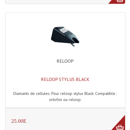
Projecteur Led Sur Batterie
Projecteurs À Leds D'extérieurs
Projecteurs Barres De Leds
Projecteurs Déco À Leds
Projecteurs Leds
RELOOP
Projecteurs Plafonniers Et Encastrés
Projecteurs Théâtre Led
RELOOP STYLUS BLACK
Projecteurs Traditionnels
Diamants de cellules. Pour reloop stylus Black. Compatible :
Projecteurs Cycliodes
ortofon ou reloop.
Projecteurs Découpes
Projecteurs Par : 16 À 64 Et Autres
25.00E