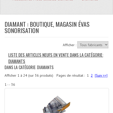
Quoi De Neuf?
Promotions
Plan Acces, Horaires.
DIAMANT : BOUTIQUE, MAGASIN ÉVAS
SONORISATION
Location De Matériel
Le Matériel D´occasion
Afficher :
Recherche Avancée
LISTE DES ARTICLES NEUFS EN VENTE DANS LA CATÉGORIE:
DIAMANTS
Recevoir Nos Promotions
DANS LA CATÉGORIE: DIAMANTS
Faire Votre Devis
Afficher
1
à
24
(sur
36
produits)
Pages de résultat :
1
2
[Suiv >>]
CATÉGORIES
1 - - 36
Sonorisation
Accessoires Pieds Cellules Diamants