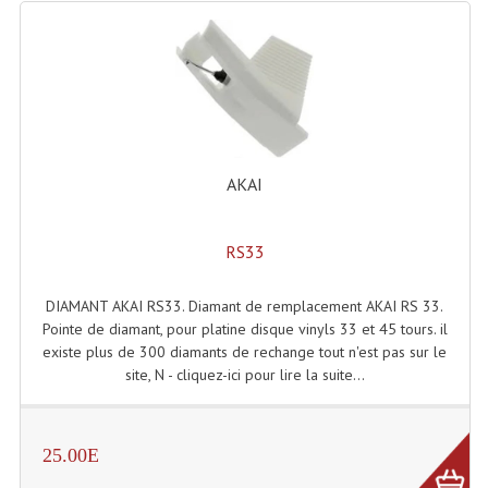
Lampes Leds
Lampes PAR
Lampes Théatre
Les Packs Light
AKAI
Lumières Noire
RS33
Lyres
DIAMANT AKAI RS33. Diamant de remplacement AKAI RS 33.
Panneaux, Piste Danse À Leds
Pointe de diamant, pour platine disque vinyls 33 et 45 tours. il
existe plus de 300 diamants de rechange tout n'est pas sur le
Petit Effets Lumineux
site, N - cliquez-ici pour lire la suite...
Projecteur De Gobo
Projecteur Extérieur Multifaisceaux
25.00E