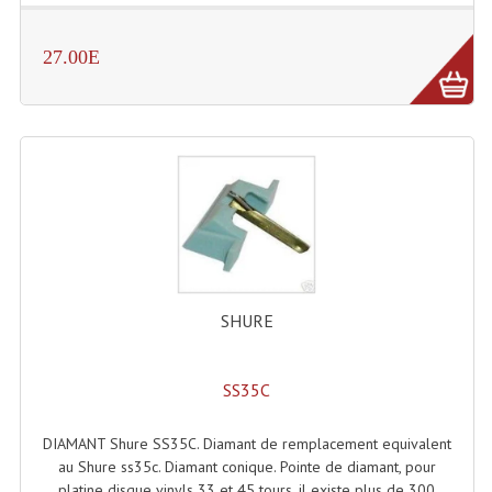
Enceintes Murales (Ligne 100V 16 - 8 Ohm)
27.00E
Hp À Chambre De Compression
Lecteurs Mp3 Et CDs Sources
Microphone PA & Micro Pupitre
Projecteurs De Son
Sono: Conférences Securité Visite Guidée
Système D'audio Guide
SHURE
Système D'interprétation Simultanée
Système De Conférence
SS35C
Système Visite Guidée
DIAMANT Shure SS35C. Diamant de remplacement equivalent
au Shure ss35c. Diamant conique. Pointe de diamant, pour
Sonorisation Securité EN-54
platine disque vinyls 33 et 45 tours. il existe plus de 300