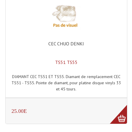
Dispatches
Filtres Et Divers
Flexibles Lumineux Leds
CEC CHUO DENKI
Guirlandes Lumineuse
Gyrophares À Leds
TS51 TS55
Lampes Ampoules
DIAMANT CEC TS51 ET TS55. Diamant de remplacement CEC
TS51 - TS55. Pointe de diamant, pour platine disque vinyls 33
Ampoules - Tubes Lumière Noire Black Gun
et 45 tours.
Lampes À Décharges
Lampes De Couleurs
25.00E
Lampes Dichroique
Lampes Halogenes Divers