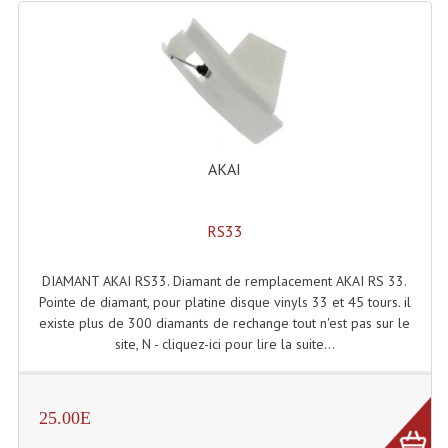
Lampes Leds
Lampes PAR
Lampes Théatre
Les Packs Light
AKAI
Lumières Noire
RS33
Lyres
DIAMANT AKAI RS33. Diamant de remplacement AKAI RS 33.
Panneaux, Piste Danse À Leds
Pointe de diamant, pour platine disque vinyls 33 et 45 tours. il
existe plus de 300 diamants de rechange tout n'est pas sur le
Petit Effets Lumineux
site, N - cliquez-ici pour lire la suite...
Projecteur De Gobo
Projecteur Extérieur Multifaisceaux
25.00E