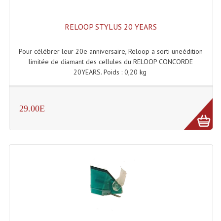
Grill Auto-Porté
RELOOP STYLUS 20 YEARS
Monotubes Et Angles 50mm
Pour célébrer leur 20e anniversaire, Reloop a sorti uneédition
Pendrillon Et Ossature
limitée de diamant des cellules du RELOOP CONCORDE
20YEARS. Poids : 0,20 kg
Pieds De Levage
Ponts - Portiques
29.00E
Praticable Et Accessoires
Structure Echelle 290 Asd
Structure Et Angles Quatro Deco
Structures
Structures Carrées
Structures, Angles Sd150