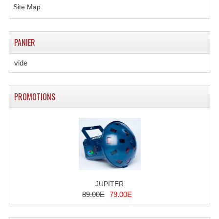
Site Map
Lampes Leds
Lampes PAR
PANIER
Lampes Théatre
vide
Les Packs Light
PROMOTIONS
Lumières Noire
Lyres
Panneaux, Piste Danse À Leds
Petit Effets Lumineux
Projecteur De Gobo
JUPITER
89.00E
79.00E
Projecteur Extérieur Multifaisceaux