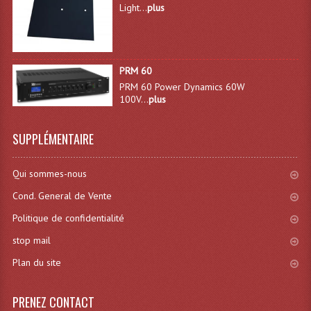
Projecteurs Poursuite
Light...
plus
Projecteurs Théatre: Plan Convexe Fresnel
Rampe De Spots
PRM 60
PRM 60 Power Dynamics 60W
Scanners
100V...
plus
Stroboscopes
SUPPLÉMENTAIRE
Câbles, Connectiques.
Qui sommes-nous
Câblage Electrique
Cond. General de Vente
Câble Rallonge DMX512 MIDI
Politique de confidentialité
Câbles Module, Cables Audio
stop mail
Câble Multi-Paires Audio
Plan du site
Câbles Enceintes
PRENEZ CONTACT