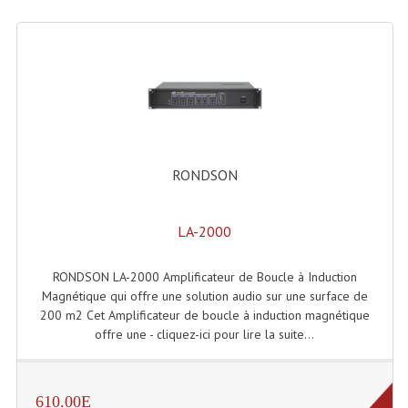
Enceintes Hifi
Enceintes Monitoring
Filtres Actifs, Correcteurs
Haut-Parleurs Moteurs Tweeters Filtres
Haut Parleurs Sono
RONDSON
Filtres Passifs
LA-2000
Haut-Parleurs Amplis Guitare
RONDSON LA-2000 Amplificateur de Boucle à Induction
Moteurs Pavillons Pour Enceinte
Magnétique qui offre une solution audio sur une surface de
Tweeters Pour Enceintes
200 m2 Cet Amplificateur de boucle à induction magnétique
offre une - cliquez-ici pour lire la suite...
Lecteurs Audio & Sources
Platines Disque Vinyles
610.00E