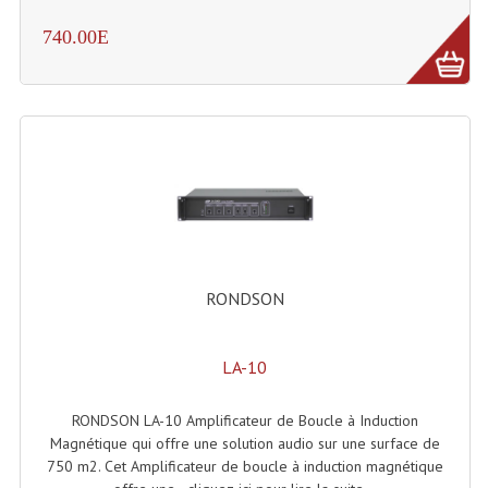
Microphones Scène Et Studio
740.00E
Microphones Filaires
Micro Sans Fil HF VHF 200MHZ
Micro Sans Fil HF UHF 800MHZ
Micros De Studio
Microphones De Surface
Multi-Effets, Reverbes Etc...
RONDSON
Peripheriques Traitements Et Accessoires
LA-10
Portes Voix Mégaphones
RONDSON LA-10 Amplificateur de Boucle à Induction
Pupitre Pour Discours
Magnétique qui offre une solution audio sur une surface de
750 m2. Cet Amplificateur de boucle à induction magnétique
Samplers, Échantillonneurs