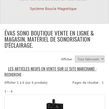
Quoi De Neuf?
Système Boucle Magnétique
Promotions
Plan Acces, Horaires.
ÉVAS SONO BOUTIQUE VENTE EN LIGNE &
Location De Matériel
MAGASIN, MATÉRIEL DE SONORISATION
Le Matériel D´occasion
D'ÉCLAIRAGE.
Recherche Avancée
Afficher :
Recevoir Nos Promotions
LES ARTICLES NEUFS EN VENTE SUR LE SITE MARCHAND :
Faire Votre Devis
RECHERCHE :
CATÉGORIES
Afficher
1
à
6
(sur
6
produits)
Pages de résultat :
1
Sonorisation
1 - - 6
Accessoires Pieds Cellules Diamants