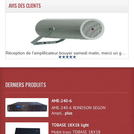
Projecteur Led Sur Batterie
AVIS DES CLIENTS
Projecteurs À Leds D'extérieurs
Projecteurs Barres De Leds
Projecteurs Déco À Leds
Projecteurs Leds
Réception de l'amplificateur bouyer samedi matin, merci un g ..
Projecteurs Plafonniers Et Encastrés
Projecteurs Théâtre Led
DERNIERS PRODUITS
Projecteurs Traditionnels
Projecteurs Cycliodes
AME-240-6
AME-240-6 RONDSON SEGON
Projecteurs Découpes
Ampli...
plus
Projecteurs Par : 16 À 64 Et Autres
TDBASE 18X18 light
Mobil truss TDBASE 18X18