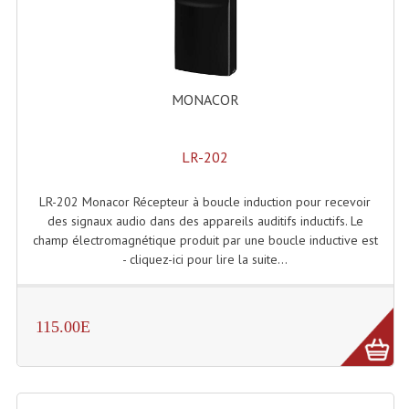
Accessoires Enceintes
Accessoires Micro, Pieds De Régie
Cellule (s)
MONACOR
Diamants
LR-202
Pieds D'enceintes
Selecteurs Audio Vidéo
LR-202 Monacor Récepteur à boucle induction pour recevoir
des signaux audio dans des appareils auditifs inductifs. Le
Amplificateurs
champ électromagnétique produit par une boucle inductive est
- cliquez-ici pour lire la suite...
Amplificateurs Multi-Canaux
Casques Stéréo
115.00E
Compresseurs , Limiteurs , Noise Gate
Egaliseur Egaliseurs