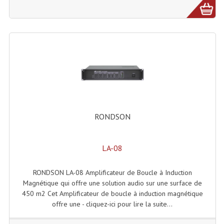
Lecteurs Cd À Plats
Lecteurs Cd À Plats Lecteur MP3
Lecteurs Double Cd Mixage Intégrée
Lecteurs Double Cd MP3
Lecteurs Lasers Simple Et Mp3 (rack 19")
Minidisc
RONDSON
Digital Package Et Logiciel
LA-08
Enregistreur Numérique
RONDSON LA-08 Amplificateur de Boucle à Induction
Platines Dvd Pour Dj
Magnétique qui offre une solution audio sur une surface de
450 m2 Cet Amplificateur de boucle à induction magnétique
Platines Cassettes
offre une - cliquez-ici pour lire la suite...
Limiteur De Niveau Sonore