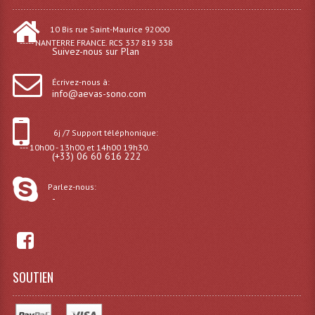
Connectiques, Prises Etc...
10 Bis rue Saint-Maurice 92000
Adaptateurs Audio
----- NANTERRE FRANCE. RCS 337 819 338
Suivez-nous sur Plan
Divers Bricolage
Écrivez-nous à:
info@aevas-sono.com
Divers Bricolage
Haut-Parleurs Origine Sav
6j /7 Support téléphonique:
--- 10h00 - 13h00 et 14h00 19h30.
Membrannes De Haut Parleurs
(+33) 06 60 616 222
Pieces Détachées Sav
Parlez-nous:
-
Public-Adress
Accessoires Public-Adress L100V
Amplificateurs (L 100v)
SOUTIEN
Enceintes Encastrables Ligne 100V 4-8 Ohm