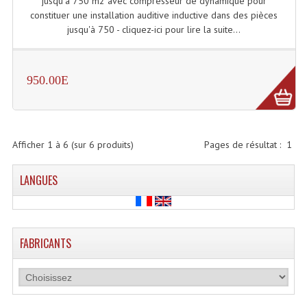
jusqu'à 750 m2 avec compresseur de dynamique pour
constituer une installation auditive inductive dans des pièces
Effets LASERS
jusqu'à 750 - cliquez-ici pour lire la suite...
Laser Multi-Points
Lasers (Effets Volumetriques)
950.00E
Lasers D'extérieur Multi-Points
Effets Lumineux À Leds
Afficher
1
à
6
(sur
6
produits)
Pages de résultat :
1
Effets Lumineux, Centre De Piste
LANGUES
Effets Lumineux, Effets Disco
Electronique Commande Light
FABRICANTS
Blocs De Puissance
Chenillards Modulateurs
Consoles Éclairage DMX