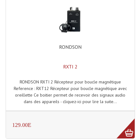
Enceintes Et Caissons Basses
Packs Sono
Enceintes Amplifiées Actives
Enceintes, Système Amplifiés
RONDSON
Enceintes Passives Sono
RXTI 2
Retours De Scène
Caisson De Basse Amplifié
RONDSON RXTI 2 Récepteur pour boucle magnétique
Reference : RXT12 Récepteur pour boucle magnétique avec
Caissons De Basses
oreillette Ce boitier permet de recevoir des signaux audio
dans des appareils - cliquez-ici pour lire la suite...
Enceinte Nomade Bluetooth
Enceintes (Ecoutes De Studio)
129.00E
Enceintes Autonomes Portables Amplifiées