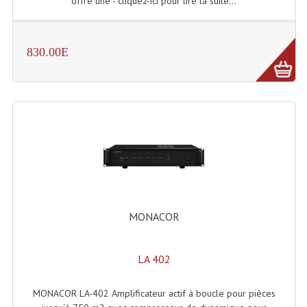
offre une - cliquez-ici pour lire la suite...
Système Sans Fil In-Ear Monitoring
Table Mixages Et Contrôleurs & Consoles
830.00E
Tables De Mixage DJ
Controleurs DJ USB / MP3
Consoles Sono Et Studio
Consoles Numériques
Consoles Amplifiées
MONACOR
Lumière
Boules À Facettes
LA 402
Changeurs De Couleurs
MONACOR LA-402 Amplificateur actif à boucle pour pièces
Déco Light