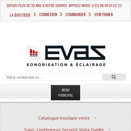
DEPUIS PLUS DE 30 ANS A VOTRE SERVICE. APPELEZ-NOUS :(+33) 06 60 61 62 22
CONNEXION
COMMANDER
VOIR PANIER
LA BOUTIQUE
MENU
PRINCIPAL
LA BOUTIQUE VENTE
Catalogue boutique vente
MAGASIN
Sono: Conférences Securité Visite Guidée