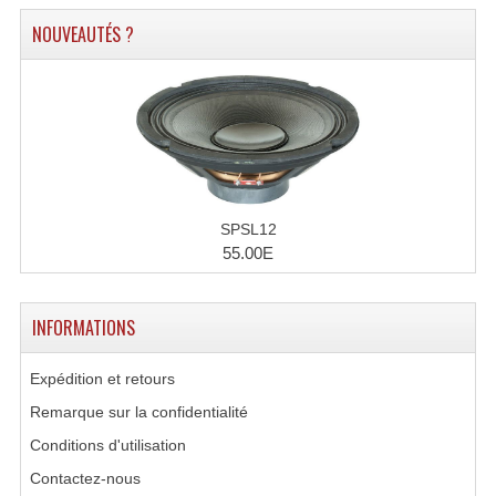
NOUVEAUTÉS ?
Dispatches
Filtres Et Divers
Flexibles Lumineux Leds
Guirlandes Lumineuse
Gyrophares À Leds
SPSL12
55.00E
Lampes Ampoules
Ampoules - Tubes Lumière Noire Black Gun
INFORMATIONS
Lampes À Décharges
Expédition et retours
Lampes De Couleurs
Remarque sur la confidentialité
Conditions d'utilisation
Lampes Dichroique
Contactez-nous
Lampes Halogenes Divers