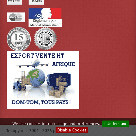
Enceintes Murales (Ligne 100V 16 - 8 Ohm)
Hp À Chambre De Compression
Lecteurs Mp3 Et CDs Sources
Microphone PA & Micro Pupitre
Projecteurs De Son
Sono: Conférences Securité Visite Guidée
Système D'audio Guide
Système D'interprétation Simultanée
Système De Conférence
Système Visite Guidée
We use cookies to track usage and preferences.
I Understand
Sonorisation Securité EN-54
Disable Cookies
© Copyright 2001 - 2026 par Evas.fr