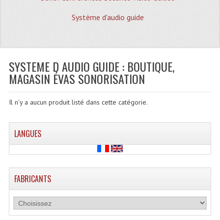
Quoi De Neuf?
Système d'audio guide
Promotions
Plan Acces, Horaires.
SYSTEME D AUDIO GUIDE : BOUTIQUE,
Location De Matériel
MAGASIN ÉVAS SONORISATION
Le Matériel D´occasion
Il n'y a aucun produit listé dans cette catégorie.
Recherche Avancée
Recevoir Nos Promotions
LANGUES
Faire Votre Devis
CATÉGORIES
FABRICANTS
Sonorisation
Accessoires Pieds Cellules Diamants