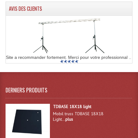
Enceintes Hifi
AVIS DES CLIENTS
Enceintes Monitoring
Filtres Actifs, Correcteurs
Haut-Parleurs Moteurs Tweeters Filtres
Haut Parleurs Sono
Site a recommander fortement. Merci pour votre professionnal ..
Filtres Passifs
Haut-Parleurs Amplis Guitare
DERNIERS PRODUITS
Moteurs Pavillons Pour Enceinte
Tweeters Pour Enceintes
TDBASE 18X18 light
Mobil truss TDBASE 18X18
Lecteurs Audio & Sources
Light...
plus
Platines Disque Vinyles