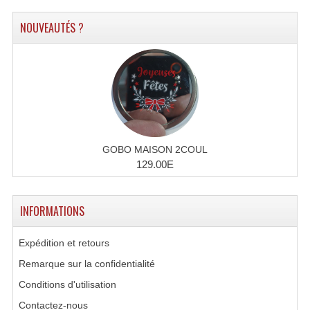
Accessoires Enceintes
NOUVEAUTÉS ?
Accessoires Micro, Pieds De Régie
Cellule (s)
Diamants
Pieds D'enceintes
Selecteurs Audio Vidéo
GOBO MAISON 2COUL
129.00E
Amplificateurs
Amplificateurs Multi-Canaux
INFORMATIONS
Casques Stéréo
Expédition et retours
Compresseurs , Limiteurs , Noise Gate
Remarque sur la confidentialité
Conditions d'utilisation
Egaliseur Egaliseurs
Contactez-nous