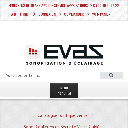
DEPUIS PLUS DE 30 ANS A VOTRE SERVICE. APPELEZ-NOUS :(+33) 06 60 61 62 22
CONNEXION
COMMANDER
VOIR PANIER
LA BOUTIQUE
MENU
PRINCIPAL
LA BOUTIQUE VENTE
Catalogue boutique vente
MAGASIN
Sono: Conférences Securité Visite Guidée