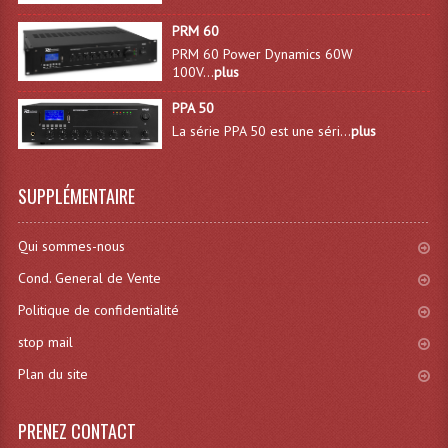
Lecteurs Cd À Plats
PRM 60
PRM 60 Power Dynamics 60W
Lecteurs Cd À Plats Lecteur MP3
100V...
plus
Lecteurs Double Cd Mixage Intégrée
PPA 50
La série PPA 50 est une séri...
plus
Lecteurs Double Cd MP3
Lecteurs Lasers Simple Et Mp3 (rack 19")
SUPPLÉMENTAIRE
Minidisc
Qui sommes-nous
Digital Package Et Logiciel
Cond. General de Vente
Enregistreur Numérique
Politique de confidentialité
stop mail
Platines Dvd Pour Dj
Plan du site
Platines Cassettes
PRENEZ CONTACT
Limiteur De Niveau Sonore