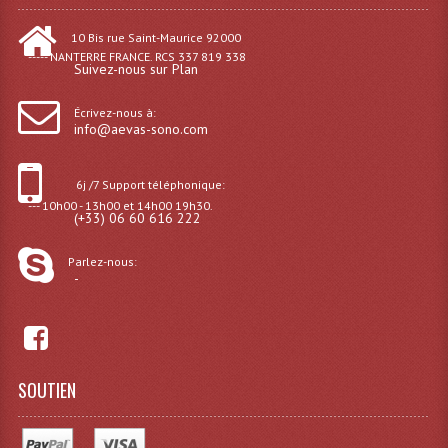
Microphones Scène Et Studio
10 Bis rue Saint-Maurice 92000
----- NANTERRE FRANCE. RCS 337 819 338
Microphones Filaires
Suivez-nous sur Plan
Micro Sans Fil HF VHF 200MHZ
Écrivez-nous à:
info@aevas-sono.com
Micro Sans Fil HF UHF 800MHZ
6j /7 Support téléphonique:
Micros De Studio
--- 10h00 - 13h00 et 14h00 19h30.
(+33) 06 60 616 222
Microphones De Surface
Parlez-nous:
Multi-Effets, Reverbes Etc...
-
Peripheriques Traitements Et Accessoires
Portes Voix Mégaphones
SOUTIEN
Pupitre Pour Discours
Samplers, Échantillonneurs