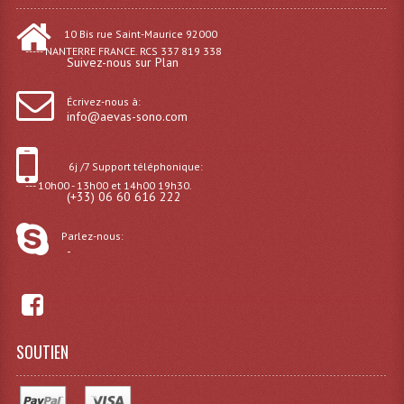
Microphones Scène Et Studio
10 Bis rue Saint-Maurice 92000
----- NANTERRE FRANCE. RCS 337 819 338
Microphones Filaires
Suivez-nous sur Plan
Micro Sans Fil HF VHF 200MHZ
Écrivez-nous à:
info@aevas-sono.com
Micro Sans Fil HF UHF 800MHZ
6j /7 Support téléphonique:
Micros De Studio
--- 10h00 - 13h00 et 14h00 19h30.
(+33) 06 60 616 222
Microphones De Surface
Parlez-nous:
Multi-Effets, Reverbes Etc...
-
Peripheriques Traitements Et Accessoires
Portes Voix Mégaphones
SOUTIEN
Pupitre Pour Discours
Samplers, Échantillonneurs