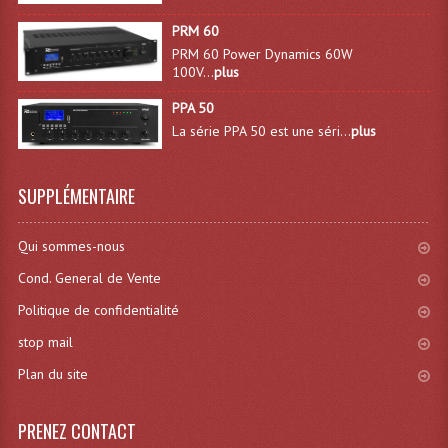
Lecteurs Cd À Plats
PRM 60
PRM 60 Power Dynamics 60W
Lecteurs Cd À Plats Lecteur MP3
100V...
plus
Lecteurs Double Cd Mixage Intégrée
PPA 50
La série PPA 50 est une séri...
plus
Lecteurs Double Cd MP3
Lecteurs Lasers Simple Et Mp3 (rack 19")
SUPPLÉMENTAIRE
Minidisc
Qui sommes-nous
Digital Package Et Logiciel
Cond. General de Vente
Enregistreur Numérique
Politique de confidentialité
stop mail
Platines Dvd Pour Dj
Plan du site
Platines Cassettes
PRENEZ CONTACT
Limiteur De Niveau Sonore