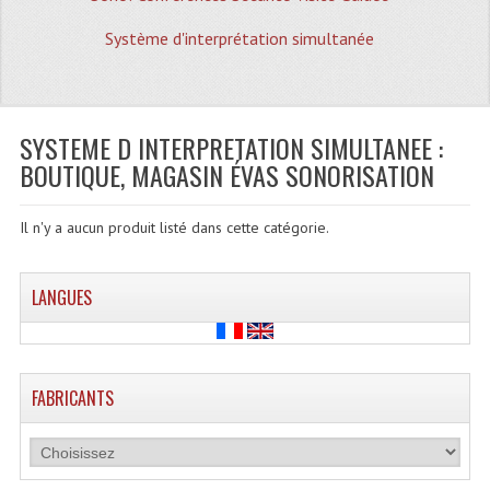
Quoi De Neuf?
Système d'interprétation simultanée
Promotions
Plan Acces, Horaires.
SYSTEME D INTERPRETATION SIMULTANEE :
Location De Matériel
BOUTIQUE, MAGASIN ÉVAS SONORISATION
Le Matériel D´occasion
Il n'y a aucun produit listé dans cette catégorie.
Recherche Avancée
Recevoir Nos Promotions
LANGUES
Faire Votre Devis
CATÉGORIES
FABRICANTS
Sonorisation
Accessoires Pieds Cellules Diamants