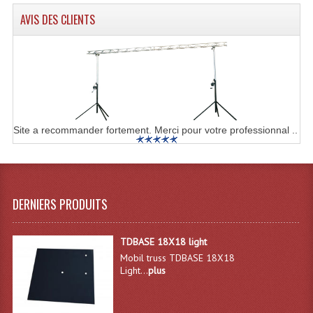
Enceintes Hifi
AVIS DES CLIENTS
Enceintes Monitoring
Filtres Actifs, Correcteurs
Haut-Parleurs Moteurs Tweeters Filtres
Haut Parleurs Sono
Site a recommander fortement. Merci pour votre professionnal ..
Filtres Passifs
Haut-Parleurs Amplis Guitare
DERNIERS PRODUITS
Moteurs Pavillons Pour Enceinte
Tweeters Pour Enceintes
TDBASE 18X18 light
Mobil truss TDBASE 18X18
Lecteurs Audio & Sources
Light...
plus
Platines Disque Vinyles