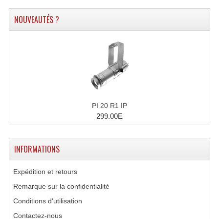
Accessoires Enceintes
NOUVEAUTÉS ?
Accessoires Micro, Pieds De Régie
Cellule (s)
Diamants
Pieds D'enceintes
Selecteurs Audio Vidéo
PI 20 R1 IP
299.00E
Amplificateurs
Amplificateurs Multi-Canaux
INFORMATIONS
Casques Stéréo
Expédition et retours
Compresseurs , Limiteurs , Noise Gate
Remarque sur la confidentialité
Conditions d'utilisation
Egaliseur Egaliseurs
Contactez-nous