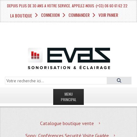
DEPUIS PLUS DE 30 ANS A VOTRE SERVICE. APPELEZ-NOUS :(+33) 06 60 61 62 22
CONNEXION
COMMANDER
VOIR PANIER
LA BOUTIQUE
MENU
PRINCIPAL
LA BOUTIQUE VENTE
Catalogue boutique vente
MAGASIN
Sono: Conférences Securité Visite Guidée