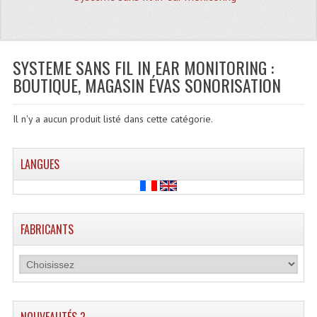
Quoi De Neuf?
Promotions
Plan Acces, Horaires.
SYSTEME SANS FIL IN EAR MONITORING :
BOUTIQUE, MAGASIN ÉVAS SONORISATION
Location De Matériel
Le Matériel D´occasion
Il n'y a aucun produit listé dans cette catégorie.
Recherche Avancée
LANGUES
Recevoir Nos Promotions
Faire Votre Devis
FABRICANTS
CATÉGORIES
Sonorisation
Accessoires Pieds Cellules Diamants