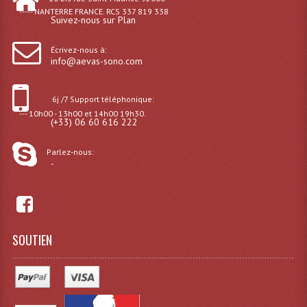
----- NANTERRE FRANCE. RCS 337 819 338
Microphones Scène Et Studio
Suivez-nous sur Plan
Microphones Filaires
Écrivez-nous à:
info@aevas-sono.com
Micro Sans Fil HF VHF 200MHZ
6j /7 Support téléphonique:
Micro Sans Fil HF UHF 800MHZ
--- 10h00 - 13h00 et 14h00 19h30.
(+33) 06 60 616 222
Micros De Studio
Parlez-nous:
Microphones De Surface
-
Multi-Effets, Reverbes Etc...
Peripheriques Traitements Et Accessoires
SOUTIEN
Portes Voix Mégaphones
Pupitre Pour Discours
Samplers, Échantillonneurs