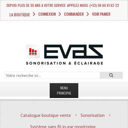
DEPUIS PLUS DE 30 ANS A VOTRE SERVICE. APPELEZ-NOUS :(+33) 06 60 61 62 22
CONNEXION
COMMANDER
VOIR PANIER
LA BOUTIQUE
MENU
PRINCIPAL
LA BOUTIQUE VENTE
Catalogue boutique vente
Sonorisation
MAGASIN
Système sans fil in-ear monitoring