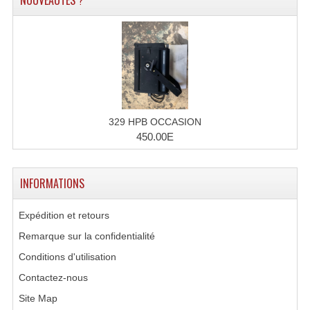
NOUVEAUTÉS ?
Accessoires Enceintes
Accessoires Micro, Pieds De Régie
Cellule (s)
Diamants
Pieds D'enceintes
329 HPB OCCASION
450.00E
Selecteurs Audio Vidéo
Amplificateurs
INFORMATIONS
Amplificateurs Multi-Canaux
Expédition et retours
Casques Stéréo
Remarque sur la confidentialité
Conditions d'utilisation
Compresseurs , Limiteurs , Noise Gate
Contactez-nous
Egaliseur Egaliseurs
Site Map