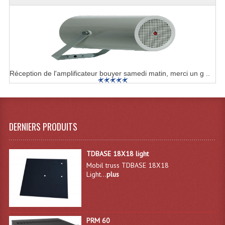
Enceintes Hifi
Enceintes Monitoring
Filtres Actifs, Correcteurs
Haut-Parleurs Moteurs Tweeters Filtres
Réception de l'amplificateur bouyer samedi matin, merci un g ..
Haut Parleurs Sono
Filtres Passifs
DERNIERS PRODUITS
Haut-Parleurs Amplis Guitare
Moteurs Pavillons Pour Enceinte
TDBASE 18X18 light
Mobil truss TDBASE 18X18
Tweeters Pour Enceintes
Light...
plus
Lecteurs Audio & Sources
Platines Disque Vinyles
PRM 60