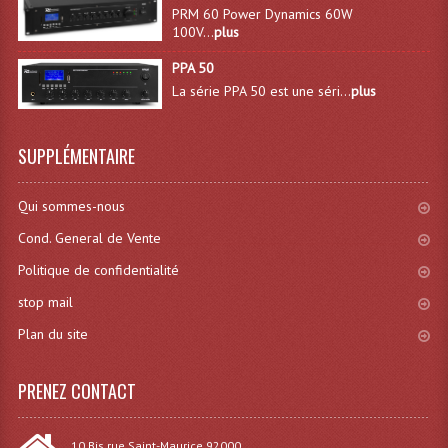
PRM 60 Power Dynamics 60W
Lecteurs Cd À Plats
100V...
plus
Lecteurs Cd À Plats Lecteur MP3
PPA 50
La série PPA 50 est une séri...
plus
Lecteurs Double Cd Mixage Intégrée
Lecteurs Double Cd MP3
SUPPLÉMENTAIRE
Lecteurs Lasers Simple Et Mp3 (rack 19")
Qui sommes-nous
Minidisc
Cond. General de Vente
Digital Package Et Logiciel
Politique de confidentialité
stop mail
Enregistreur Numérique
Plan du site
Platines Dvd Pour Dj
PRENEZ CONTACT
Platines Cassettes
Limiteur De Niveau Sonore
10 Bis rue Saint-Maurice 92000