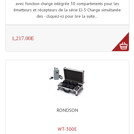
Projecteur Led Sur Batterie
avec fonction charge intégrée 30 compartiments pour les
émetteurs et récepteurs de la série EJ-5 Charge simultanée
Projecteurs À Leds D'extérieurs
des - cliquez-ici pour lire la suite...
Projecteurs Barres De Leds
Projecteurs Déco À Leds
1,217.00E
Projecteurs Leds
Projecteurs Plafonniers Et Encastrés
Projecteurs Théâtre Led
Projecteurs Traditionnels
Projecteurs Cycliodes
RONDSON
Projecteurs Découpes
Projecteurs Par : 16 À 64 Et Autres
WT-300E