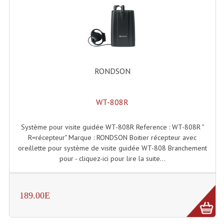
Enceintes Hifi
Enceintes Monitoring
Filtres Actifs, Correcteurs
Haut-Parleurs Moteurs Tweeters Filtres
RONDSON
Haut Parleurs Sono
WT-808R
Filtres Passifs
Système pour visite guidée WT-808R Reference : WT-808R "
Haut-Parleurs Amplis Guitare
R=récepteur" Marque : RONDSON Boitier récepteur avec
oreillette pour système de visite guidée WT-808 Branchement
Moteurs Pavillons Pour Enceinte
pour - cliquez-ici pour lire la suite...
Tweeters Pour Enceintes
Lecteurs Audio & Sources
189.00E
Platines Disque Vinyles