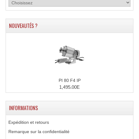
Connectiques, Prises Etc...
Adaptateurs Audio
NOUVEAUTÉS ?
Divers Bricolage
Divers Bricolage
Haut-Parleurs Origine Sav
Membrannes De Haut Parleurs
Pieces Détachées Sav
PI 80 F4 IP
1,495.00E
Public-Adress
Accessoires Public-Adress L100V
INFORMATIONS
Amplificateurs (L 100v)
Expédition et retours
Enceintes Encastrables Ligne 100V 4-8 Ohm
Remarque sur la confidentialité