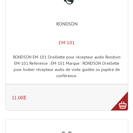
Accessoires Enceintes
Accessoires Micro, Pieds De Régie
RONDSON
Cellule (s)
Diamants
EM-101
Pieds D'enceintes
RONDSON EM-101 Oreillette pour récepteur audio Rondson
EM-101 Reference : EM-101 Marque : RONDSON Oreillette
Selecteurs Audio Vidéo
pour boitier récepteur audio de visite guidée ou pupitre de
conférence.
Amplificateurs
Amplificateurs Multi-Canaux
11.00E
Casques Stéréo
Compresseurs , Limiteurs , Noise Gate
Egaliseur Egaliseurs