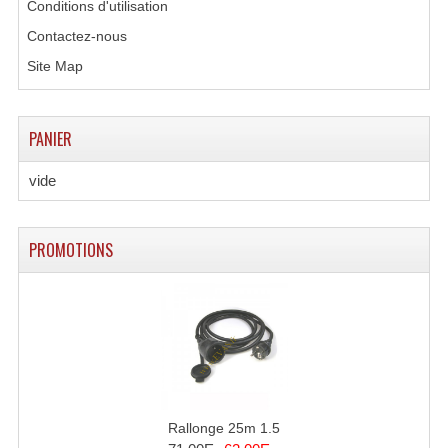
Conditions d'utilisation
Enceintes Murales (Ligne 100V 16 - 8 Ohm)
Contactez-nous
Hp À Chambre De Compression
Site Map
Lecteurs Mp3 Et CDs Sources
PANIER
Microphone PA & Micro Pupitre
vide
Projecteurs De Son
Sono: Conférences Securité Visite Guidée
PROMOTIONS
Système D'audio Guide
Système D'interprétation Simultanée
Système De Conférence
Système Visite Guidée
Sonorisation Securité EN-54
Rallonge 25m 1.5