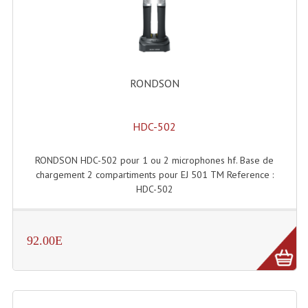
Enceintes Et Caissons Basses
Packs Sono
Enceintes Amplifiées Actives
RONDSON
Enceintes, Système Amplifiés
Enceintes Passives Sono
HDC-502
Retours De Scène
RONDSON HDC-502 pour 1 ou 2 microphones hf. Base de
chargement 2 compartiments pour EJ 501 TM Reference :
Caisson De Basse Amplifié
HDC-502
Caissons De Basses
Enceinte Nomade Bluetooth
92.00E
Enceintes (Ecoutes De Studio)
Enceintes Autonomes Portables Amplifiées