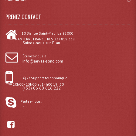
Grill Auto-Porté
PRENEZ CONTACT
Monotubes Et Angles 50mm
Pendrillon Et Ossature
10 Bis rue Saint-Maurice 92000
----- NANTERRE FRANCE. RCS 337 819 338
Suivez-nous sur Plan
Pieds De Levage
Écrivez-nous à:
Ponts - Portiques
info@aevas-sono.com
Praticable Et Accessoires
6j /7 Support téléphonique:
Structure Echelle 290 Asd
--- 10h00 - 13h00 et 14h00 19h30.
(+33) 06 60 616 222
Structure Et Angles Quatro Deco
Parlez-nous:
-
Structures
Structures Carrées
Structures, Angles Sd150