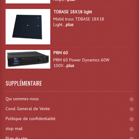
Angles Structure SC150
TDBASE 18X18 light
Mobil truss TDBASE 18X18
Angles Structure SD250
Light...
plus
Angles Structure TRIO290
Angles Structure Triodéco
PRM 60
Angles Trio Steel Acier
PRM 60 Power Dynamics 60W
100V...
plus
Cercle Monotube
SUPPLÉMENTAIRE
Cercle Struct Carrée 290
Cercle Struct SCC Carre
Qui sommes-nous
Cond. General de Vente
Cercle Struct Triangulaire290
Politique de confidentialité
Crochets Et Accessoires
stop mail
Embases Pour Structure
Plan du site