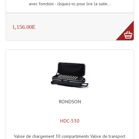
avec fonction - cliquez-ici pour lire la suite...
Lampes Leds
Lampes PAR
1,156.00E
Lampes Théatre
Les Packs Light
Lumières Noire
Lyres
Panneaux, Piste Danse À Leds
RONDSON
Petit Effets Lumineux
Projecteur De Gobo
HDC-530
Projecteur Extérieur Multifaisceaux
Valise de chargement 30 compartiments Valise de transport