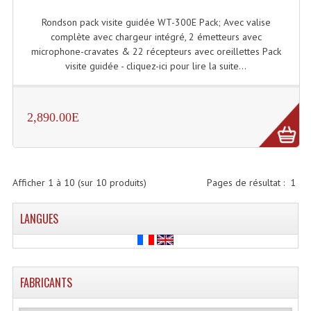
Projecteurs Poursuite
Rondson pack visite guidée WT-300E Pack; Avec valise
Projecteurs Théatre: Plan Convexe Fresnel
complète avec chargeur intégré, 2 émetteurs avec
microphone-cravates & 22 récepteurs avec oreillettes Pack
Rampe De Spots
visite guidée - cliquez-ici pour lire la suite...
Scanners
2,890.00E
Stroboscopes
Câbles, Connectiques.
Câblage Electrique
Afficher
1
à
10
(sur
10
produits)
Pages de résultat :
1
Câble Rallonge DMX512 MIDI
LANGUES
Câbles Module, Cables Audio
Câble Multi-Paires Audio
FABRICANTS
Câbles Enceintes