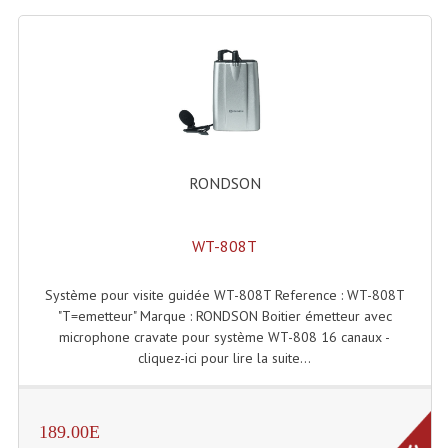
Lecteurs Cd À Plats
Lecteurs Cd À Plats Lecteur MP3
Lecteurs Double Cd Mixage Intégrée
Lecteurs Double Cd MP3
RONDSON
Lecteurs Lasers Simple Et Mp3 (rack 19")
Minidisc
WT-808T
Digital Package Et Logiciel
Système pour visite guidée WT-808T Reference : WT-808T
Enregistreur Numérique
"T=emetteur" Marque : RONDSON Boitier émetteur avec
microphone cravate pour système WT-808 16 canaux -
Platines Dvd Pour Dj
cliquez-ici pour lire la suite...
Platines Cassettes
Limiteur De Niveau Sonore
189.00E