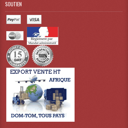
SOUTIEN
Tour De Travail Et Échafaudage
Flight-Case (s) Et Accessoires
Flight Case Plasma Et Écran LCD
Flight Case Régie
Flight Cases Platine Disque. Lecteurs CD
Flight Malettes Consoles T. Mixages
Flight-Case CDs Et Disques Vinyls
Flight-Case Pour Contrôleur DJ
Flight-Case Pour La Lumière
Malle Flight Multi-Usage
Meubles DJ