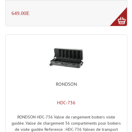
Dispatches
649.00E
Filtres Et Divers
Flexibles Lumineux Leds
Guirlandes Lumineuse
Gyrophares À Leds
Lampes Ampoules
RONDSON
Ampoules - Tubes Lumière Noire Black Gun
Lampes À Décharges
HDC-736
Lampes De Couleurs
RONDSON HDC-736 Valise de rangement boitiers visite
Lampes Dichroique
guidée. Valise de chargement 36 compartiments pour boitiers
de visite guidée Reference : HDC-736 Valises de transport
Lampes Halogenes Divers