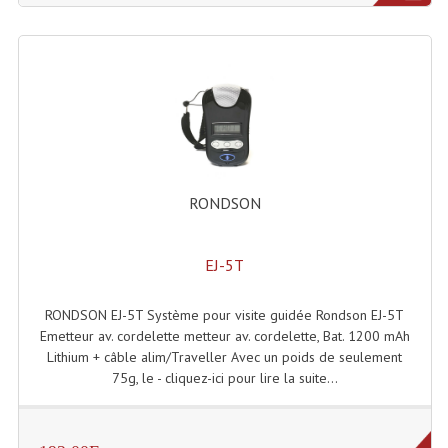
Système Sans Fil In-Ear Monitoring
Table Mixages Et Contrôleurs & Consoles
Tables De Mixage DJ
Controleurs DJ USB / MP3
Consoles Sono Et Studio
RONDSON
Consoles Numériques
EJ-5T
Consoles Amplifiées
RONDSON EJ-5T Système pour visite guidée Rondson EJ-5T
Lumière
Emetteur av. cordelette metteur av. cordelette, Bat. 1200 mAh
Lithium + câble alim/Traveller Avec un poids de seulement
Boules À Facettes
75g, le - cliquez-ici pour lire la suite...
Changeurs De Couleurs
Déco Light