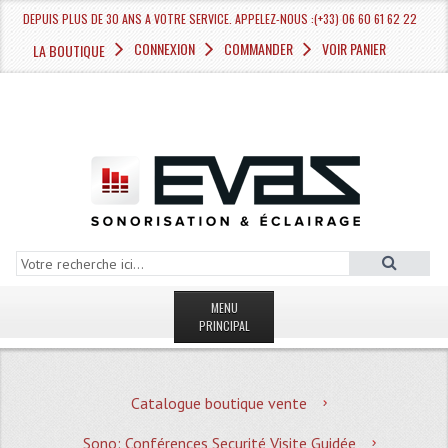
DEPUIS PLUS DE 30 ANS A VOTRE SERVICE. APPELEZ-NOUS :(+33) 06 60 61 62 22
CONNEXION
COMMANDER
VOIR PANIER
LA BOUTIQUE
MENU
PRINCIPAL
LA BOUTIQUE VENTE
Catalogue boutique vente
MAGASIN
Sono: Conférences Securité Visite Guidée