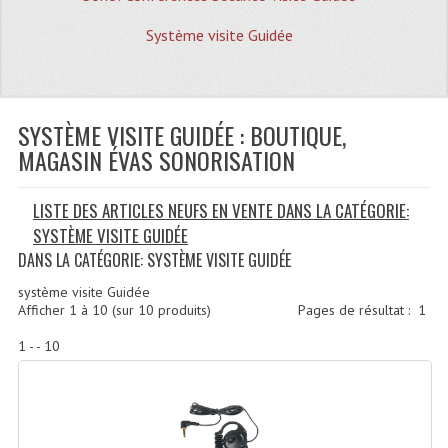
Quoi De Neuf?
Système visite Guidée
Promotions
Plan Acces, Horaires.
SYSTÈME VISITE GUIDÉE : BOUTIQUE,
Location De Matériel
MAGASIN ÉVAS SONORISATION
Le Matériel D´occasion
LISTE DES ARTICLES NEUFS EN VENTE DANS LA CATÉGORIE:
Recherche Avancée
SYSTÈME VISITE GUIDÉE
Recevoir Nos Promotions
DANS LA CATÉGORIE: SYSTÈME VISITE GUIDÉE
Faire Votre Devis
système visite Guidée
Afficher
1
à
10
(sur
10
produits)
Pages de résultat :
1
CATÉGORIES
1 - - 10
Sonorisation
Accessoires Pieds Cellules Diamants