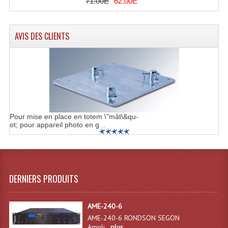
71.00E
62.00E
Système Boucle Magnétique
Structures, Pieds, Ponts...
AVIS DES CLIENTS
Angle AG20 Structure Contest
Angle AG29 Structure Contest
Angle DECO22Q Structure Contest
Angle DECOTRI Structure Contest
Pour mise en place en totem \"mât\&qu-
ot; pour appareil photo en g ..
Angle DUO Structure Contest
Angles Structure ASD SX290
DERNIERS PRODUITS
Angles Structure ASD SZ 290
Angles Structure Duo290
AME-240-6
AME-240-6 RONDSON SEGON
Angles Structure QUATRO290
Ampli...
plus