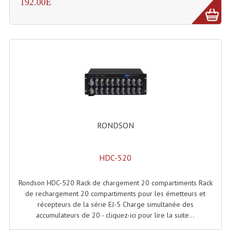
192.00E
Effets LASERS
Laser Multi-Points
Lasers (Effets Volumetriques)
Lasers D'extérieur Multi-Points
Effets Lumineux À Leds
Effets Lumineux, Centre De Piste
RONDSON
Effets Lumineux, Effets Disco
HDC-520
Electronique Commande Light
Rondson HDC-520 Rack de chargement 20 compartiments Rack
Blocs De Puissance
de rechargement 20 compartiments pour les émetteurs et
récepteurs de la série EJ-5 Charge simultanée des
Chenillards Modulateurs
accumulateurs de 20 - cliquez-ici pour lire la suite...
Consoles Éclairage DMX