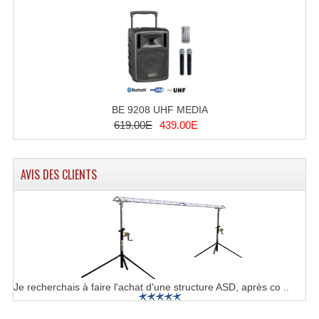
Système Sans Fil In-Ear Monitoring
Table Mixages Et Contrôleurs & Consoles
Tables De Mixage DJ
Controleurs DJ USB / MP3
BE 9208 UHF MEDIA
619.00E
439.00E
Consoles Sono Et Studio
Consoles Numériques
AVIS DES CLIENTS
Consoles Amplifiées
Lumière
Boules À Facettes
Changeurs De Couleurs
Je recherchais à faire l'achat d'une structure ASD, après co ..
Déco Light