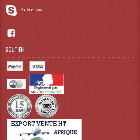
Parlez-nous:
Lampes Leds
-
Lampes PAR
Lampes Théatre
SOUTIEN
Les Packs Light
Lumières Noire
Lyres
Panneaux, Piste Danse À Leds
Petit Effets Lumineux
Projecteur De Gobo
Projecteur Extérieur Multifaisceaux