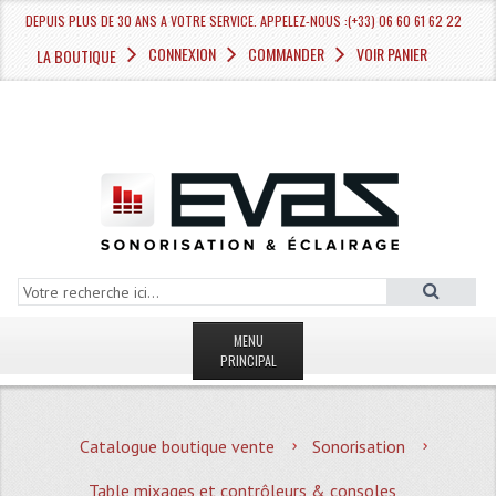
DEPUIS PLUS DE 30 ANS A VOTRE SERVICE. APPELEZ-NOUS :(+33) 06 60 61 62 22
CONNEXION
COMMANDER
VOIR PANIER
LA BOUTIQUE
MENU
PRINCIPAL
LA BOUTIQUE VENTE
Catalogue boutique vente
Sonorisation
MAGASIN
Table mixages et contrôleurs & consoles