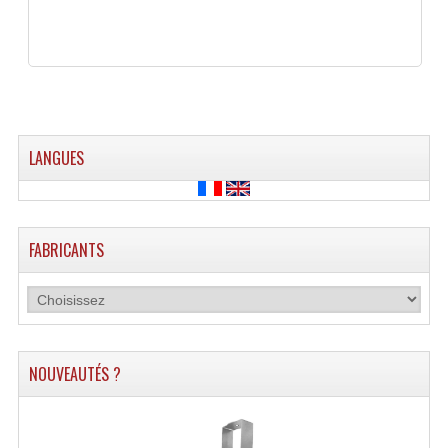
Enceintes Hifi
Enceintes Monitoring
Filtres Actifs, Correcteurs
Haut-Parleurs Moteurs Tweeters Filtres
LANGUES
Haut Parleurs Sono
Filtres Passifs
FABRICANTS
Haut-Parleurs Amplis Guitare
Moteurs Pavillons Pour Enceinte
Tweeters Pour Enceintes
NOUVEAUTÉS ?
Lecteurs Audio & Sources
Platines Disque Vinyles