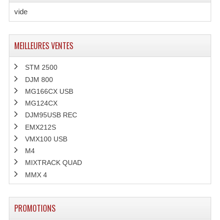
vide
Microphones Scène Et Studio
Microphones Filaires
MEILLEURES VENTES
Micro Sans Fil HF VHF 200MHZ
STM 2500
Micro Sans Fil HF UHF 800MHZ
DJM 800
MG166CX USB
Micros De Studio
MG124CX
Microphones De Surface
DJM95USB REC
EMX212S
Multi-Effets, Reverbes Etc...
VMX100 USB
M4
Peripheriques Traitements Et Accessoires
MIXTRACK QUAD
Portes Voix Mégaphones
MMX 4
Pupitre Pour Discours
PROMOTIONS
Samplers, Échantillonneurs