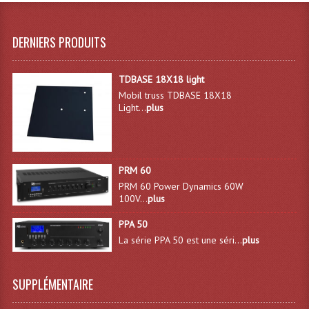
Effets LASERS
DERNIERS PRODUITS
Laser Multi-Points
TDBASE 18X18 light
Lasers (Effets Volumetriques)
Mobil truss TDBASE 18X18
Light...
plus
Lasers D'extérieur Multi-Points
Effets Lumineux À Leds
Effets Lumineux, Centre De Piste
PRM 60
PRM 60 Power Dynamics 60W
Effets Lumineux, Effets Disco
100V...
plus
Electronique Commande Light
PPA 50
La série PPA 50 est une séri...
plus
Blocs De Puissance
Chenillards Modulateurs
SUPPLÉMENTAIRE
Consoles Éclairage DMX