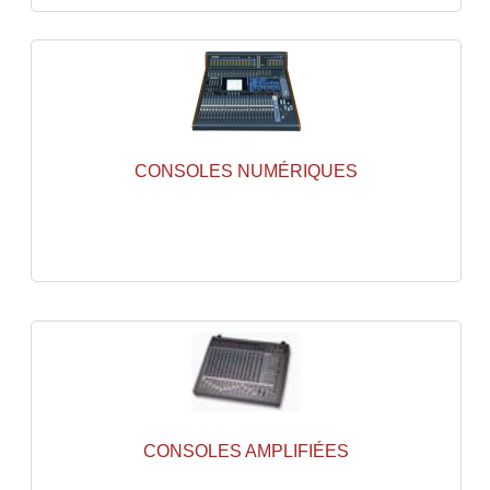
Enceintes Et Caissons Basses
Packs Sono
Enceintes Amplifiées Actives
Enceintes, Système Amplifiés
CONSOLES NUMÉRIQUES
Enceintes Passives Sono
Retours De Scène
Caisson De Basse Amplifié
Caissons De Basses
Enceinte Nomade Bluetooth
Enceintes (Ecoutes De Studio)
CONSOLES AMPLIFIÉES
Enceintes Autonomes Portables Amplifiées