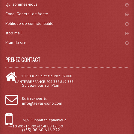
Qui sommes-nous
Dispatches
Cond. General de Vente
Politique de confidentialité
Filtres Et Divers
stop mail
Flexibles Lumineux Leds
Plan du site
Guirlandes Lumineuse
PRENEZ CONTACT
Gyrophares À Leds
Lampes Ampoules
10 Bis rue Saint-Maurice 92000
----- NANTERRE FRANCE. RCS 337 819 338
Ampoules - Tubes Lumière Noire Black Gun
Suivez-nous sur Plan
Lampes À Décharges
Écrivez-nous à:
info@aevas-sono.com
Lampes De Couleurs
6j /7 Support téléphonique:
Lampes Dichroique
--- 10h00 - 13h00 et 14h00 19h30.
(+33) 06 60 616 222
Lampes Halogenes Divers