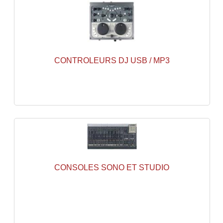
Accessoires Enceintes
Accessoires Micro, Pieds De Régie
Cellule (s)
CONTROLEURS DJ USB / MP3
Diamants
Pieds D'enceintes
Selecteurs Audio Vidéo
Amplificateurs
Amplificateurs Multi-Canaux
CONSOLES SONO ET STUDIO
Casques Stéréo
Compresseurs , Limiteurs , Noise Gate
Egaliseur Egaliseurs