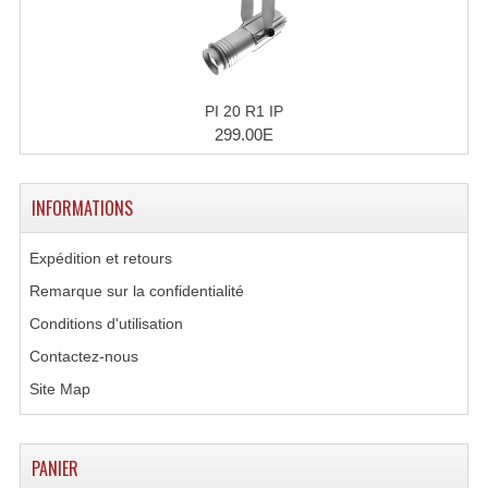
Lecteurs Cd À Plats
Lecteurs Cd À Plats Lecteur MP3
Lecteurs Double Cd Mixage Intégrée
PI 20 R1 IP
299.00E
Lecteurs Double Cd MP3
Lecteurs Lasers Simple Et Mp3 (rack 19")
INFORMATIONS
Minidisc
Expédition et retours
Digital Package Et Logiciel
Remarque sur la confidentialité
Conditions d'utilisation
Enregistreur Numérique
Contactez-nous
Platines Dvd Pour Dj
Site Map
Platines Cassettes
PANIER
Limiteur De Niveau Sonore