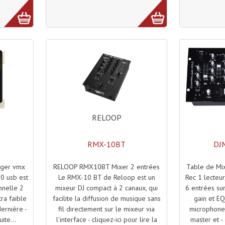
RELOOP
RMX-10BT
DJ
RELOOP RMX10BT Mixer 2 entrées
Table de Mi
nger vmx
Le RMX-10 BT de Reloop est un
Rec 1 lecteu
0 usb est
mixeur DJ compact à 2 canaux, qui
6 entrées su
nnelle 2
facilite la diffusion de musique sans
gain et E
tra faible
fil directement sur le mixeur via
microphone 
ernière -
l'interface - cliquez-ici pour lire la
master et - 
uite...