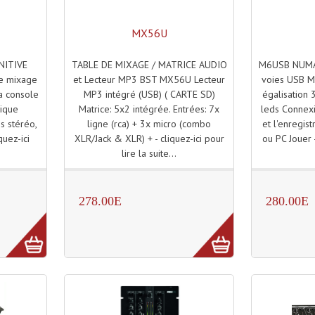
MX56U
TABLE DE MIXAGE / MATRICE AUDIO
M6USB NUMA
NITIVE
et Lecteur MP3 BST MX56U Lecteur
voies USB Mi
e mixage
MP3 intégré (USB) ( CARTE SD)
égalisation 
La console
Matrice: 5x2 intégrée. Entrées: 7x
leds Connexi
pique
ligne (rca) + 3x micro (combo
et l'enregis
es stéréo,
XLR/Jack & XLR) + - cliquez-ici pour
ou PC Jouer -
quez-ici
lire la suite...
.
278.00E
280.00E