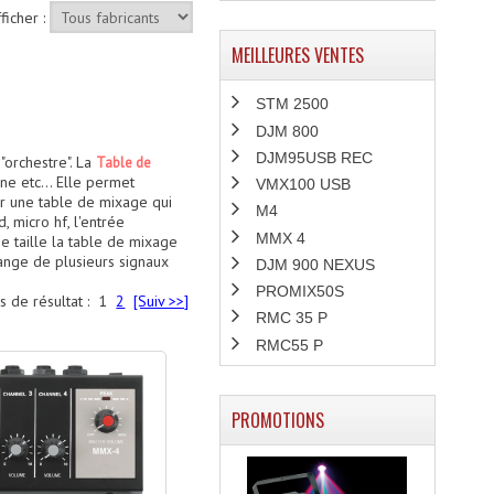
ficher :
MEILLEURES VENTES
STM 2500
DJM 800
DJM95USB REC
"orchestre". La
Table de
e etc... Elle permet
VMX100 USB
ur une table de mixage qui
M4
, micro hf, l'entrée
MMX 4
ne taille la table de mixage
ange de plusieurs signaux
DJM 900 NEXUS
PROMIX50S
s de résultat :
1
2
[Suiv >>]
RMC 35 P
RMC55 P
PROMOTIONS