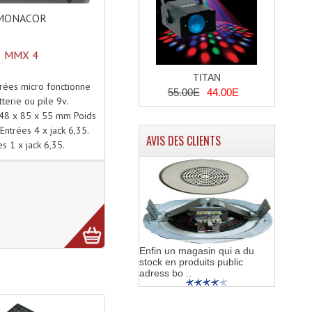
MONACOR
MMX 4
TITAN
rées micro fonctionne
55.00E
44.00E
tterie ou pile 9v.
48 x 85 x 55 mm Poids
Entrées 4 x jack 6,35.
AVIS DES CLIENTS
es 1 x jack 6,35.
Enfin un magasin qui a du
stock en produits public
adress bo ..