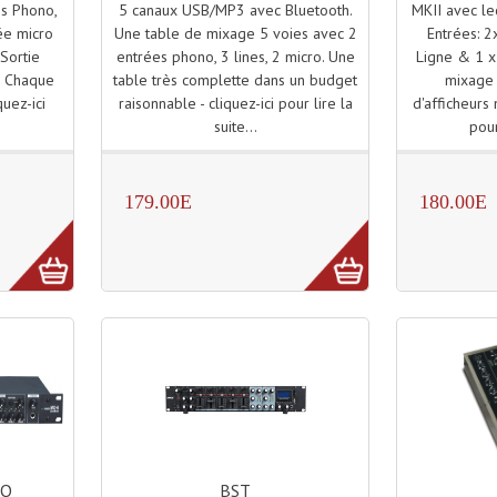
5 canaux USB/MP3 avec Bluetooth.
MKII avec le
es Phono,
Une table de mixage 5 voies avec 2
Entrées: 2
rée micro
entrées phono, 3 lines, 2 micro. Une
Ligne & 1 
 Sortie
table très complette dans un budget
mixage 
, Chaque
raisonnable - cliquez-ici pour lire la
d'afficheurs 
quez-ici
suite...
pour
.
179.00E
180.00E
BST
IO