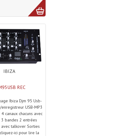
IBIZA
M95USB REC
xage Ibiza Djm 95 Usb-
r/enregistreur USB-MP3
r 4 canaux chacuns avec
Q 3 bandes 2 entrées
avec talkover Sorties
cliquez-ici pour lire la