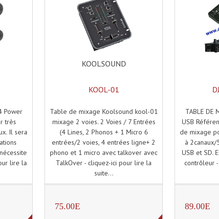
KOOLSOUND
O
KOOL-01
D
Table de mixage Koolsound kool-01
TABLE DE 
4 Power
mixage 2 voies. 2 Voies / 7 Entrées
USB Référen
r très
(4 Lines, 2 Phonos + 1 Micro 6
de mixage po
x. Il sera
entrées/2 voies, 4 entrées ligne+ 2
à 2canaux/
sations
phono et 1 micro avec talkover avec
USB et SD. E
 nécessite
TalkOver - cliquez-ici pour lire la
contrôleur - 
ur lire la
suite...
75.00E
89.00E