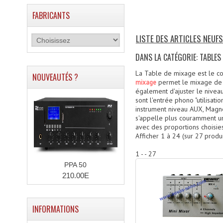
FABRICANTS
LISTE DES ARTICLES NEUFS
DANS LA CATÉGORIE: TABLES
La Table de mixage est le coeu
NOUVEAUTÉS ?
permet le mixage de d
mixage
également d'ajuster le niveau
sont l'entrée phono "utilisati
instrument niveau AUX, Magnet
s'appelle plus couramment 
avec des proportions choisies
Afficher
1
à
24
(sur
27
produi
1 - - 27
PPA 50
210.00E
INFORMATIONS