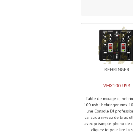
BEHRINGER
VMX100 USB
Table de mixage dj behri
100 usb : behringer vmx 10
une Console DJ professio
canaux à niveau de bruit ul
avec préamplis phono de d
cliquez-ici pour lire la s