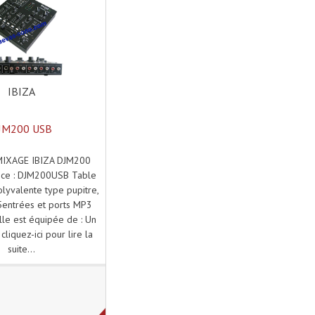
IBIZA
JM200 USB
MIXAGE IBIZA DJM200
ce : DJM200USB Table
lyvalente type pupitre,
5entrées et ports MP3
lle est équipée de : Un
cliquez-ici pour lire la
suite...