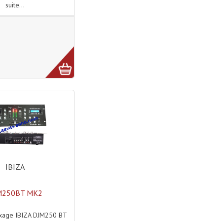
suite...
IBIZA
M250BT MK2
xage IBIZA DJM250 BT