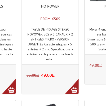
HQ POWER
CS
PROMIX50S
TABLE DE MIXAGE STÉRÉO
Mixer 4 ent
ixeur
HQPOWER 50S À 3 CANAUX + 2
sur ba
 sources
ENTRÉES MICRO - VERSION
Dimensions1
dans un
ARGENTÉE Caractéristiques • 5
500 g env. 
éristiques
entrées + 2 mic. Spécifications •
Sorti
no haute
entrées: ◦ - cliquez-ici pour lire la
ur lire la
suite...
49.00E
55.00E
49.00E