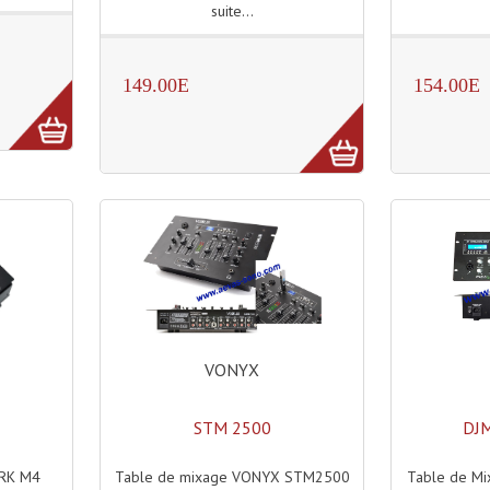
suite...
149.00E
154.00E
VONYX
STM 2500
DJ
Table de mixage VONYX STM2500
Table de Mi
ARK M4