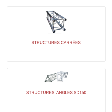
Tour De Travail Et Échafaudage
Flight-Case (s) Et Accessoires
Flight Case Plasma Et Écran LCD
Flight Case Régie
STRUCTURES CARRÉES
Flight Cases Platine Disque. Lecteurs CD
Flight Malettes Consoles T. Mixages
Flight-Case CDs Et Disques Vinyls
Flight-Case Pour Contrôleur DJ
Flight-Case Pour La Lumière
STRUCTURES, ANGLES SD150
Malle Flight Multi-Usage
Meubles DJ