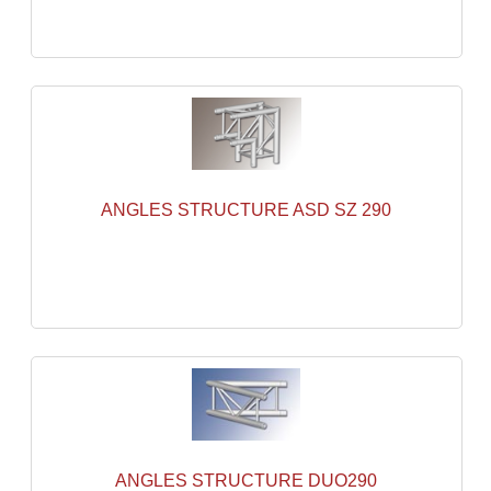
Lecteurs Cd À Plats
Lecteurs Cd À Plats Lecteur MP3
Lecteurs Double Cd Mixage Intégrée
Lecteurs Double Cd MP3
Lecteurs Lasers Simple Et Mp3 (rack 19")
ANGLES STRUCTURE ASD SZ 290
Minidisc
Digital Package Et Logiciel
Enregistreur Numérique
Platines Dvd Pour Dj
Platines Cassettes
Limiteur De Niveau Sonore
ANGLES STRUCTURE DUO290