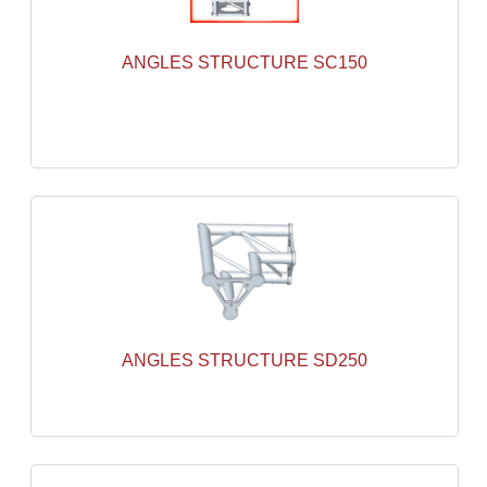
Système Sans Fil In-Ear Monitoring
ANGLES STRUCTURE SC150
Table Mixages Et Contrôleurs & Consoles
Tables De Mixage DJ
Controleurs DJ USB / MP3
Consoles Sono Et Studio
Consoles Numériques
Consoles Amplifiées
Lumière
ANGLES STRUCTURE SD250
Boules À Facettes
Changeurs De Couleurs
Déco Light