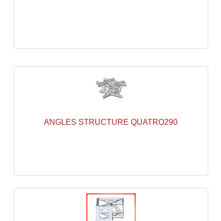
Microphones Scène Et Studio
Microphones Filaires
Micro Sans Fil HF VHF 200MHZ
Micro Sans Fil HF UHF 800MHZ
Micros De Studio
Microphones De Surface
ANGLES STRUCTURE QUATRO290
Multi-Effets, Reverbes Etc...
Peripheriques Traitements Et Accessoires
Portes Voix Mégaphones
Pupitre Pour Discours
Samplers, Échantillonneurs