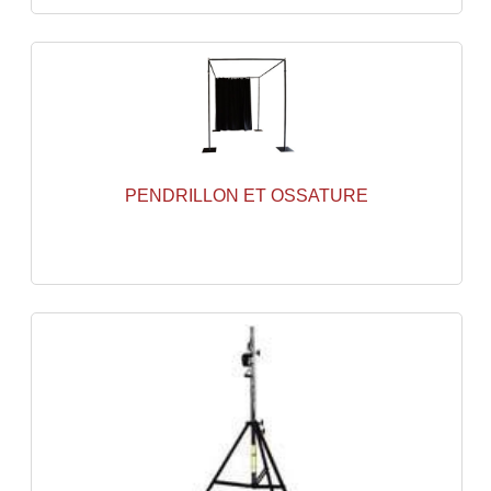
Enceintes Murales (Ligne 100V 16 - 8 Ohm)
Hp À Chambre De Compression
Lecteurs Mp3 Et CDs Sources
Microphone PA & Micro Pupitre
PENDRILLON ET OSSATURE
Projecteurs De Son
Sono: Conférences Securité Visite Guidée
Système D'audio Guide
Système D'interprétation Simultanée
Système De Conférence
Système Visite Guidée
Sonorisation Securité EN-54