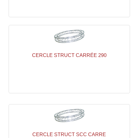
Lampes Leds
Lampes PAR
Lampes Théatre
Les Packs Light
CERCLE STRUCT CARRÉE 290
Lumières Noire
Lyres
Panneaux, Piste Danse À Leds
Petit Effets Lumineux
Projecteur De Gobo
Projecteur Extérieur Multifaisceaux
CERCLE STRUCT SCC CARRE