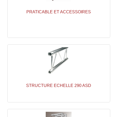
Angles Structure SC150
PRATICABLE ET ACCESSOIRES
Angles Structure SD250
Angles Structure TRIO290
Angles Structure Triodéco
Angles Trio Steel Acier
Cercle Monotube
Cercle Struct Carrée 290
Cercle Struct SCC Carre
STRUCTURE ECHELLE 290 ASD
Cercle Struct Triangulaire290
Crochets Et Accessoires
Embases Pour Structure