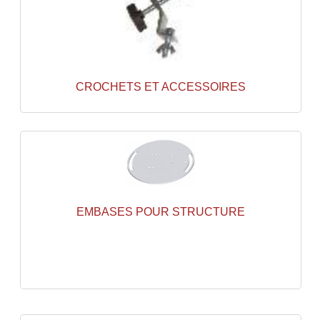
Projecteurs Poursuite
Projecteurs Théatre: Plan Convexe Fresnel
Rampe De Spots
CROCHETS ET ACCESSOIRES
Scanners
Stroboscopes
Câbles, Connectiques.
Câblage Electrique
Câble Rallonge DMX512 MIDI
EMBASES POUR STRUCTURE
Câbles Module, Cables Audio
Câble Multi-Paires Audio
Câbles Enceintes