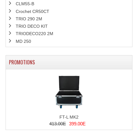
LISTE DU MATERIEL D'OCCASION
CLM55-B
Crochet CR50CT
PLAN ACCES, LES HORAIRES
TRIO 290 2M
CRÉER UN COMPTE
TRIO DECO KIT
TRIODECO220 2M
MD 250
PROMOTIONS
FT-L MK2
413.00E
399.00E