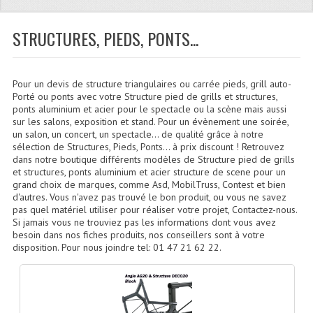
Quoi De Neuf?
Promotions
STRUCTURES, PIEDS, PONTS...
Plan Acces, Horaires.
Pour un devis de structure triangulaires ou carrée pieds, grill auto-
Location De Matériel
Porté ou ponts avec votre Structure pied de grills et structures,
ponts aluminium et acier pour le spectacle ou la scène mais aussi
Le Matériel D´occasion
sur les salons, exposition et stand. Pour un évènement une soirée,
un salon, un concert, un spectacle… de qualité grâce à notre
Recherche Avancée
sélection de Structures, Pieds, Ponts... à prix discount ! Retrouvez
dans notre boutique différents modèles de Structure pied de grills
et structures, ponts aluminium et acier structure de scene pour un
Recevoir Nos Promotions
grand choix de marques, comme Asd, MobilTruss, Contest et bien
d'autres. Vous n'avez pas trouvé le bon produit, ou vous ne savez
Faire Votre Devis
pas quel matériel utiliser pour réaliser votre projet, Contactez-nous.
Si jamais vous ne trouviez pas les informations dont vous avez
CATÉGORIES
besoin dans nos fiches produits, nos conseillers sont à votre
disposition. Pour nous joindre tel: 01 47 21 62 22.
Sonorisation
Accessoires Pieds Cellules Diamants