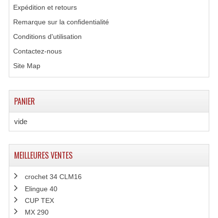
Expédition et retours
Liquides À Fumée
Remarque sur la confidentialité
Conditions d'utilisation
Liquides À Mousse
Contactez-nous
Nos Occasions Et Stock B
Site Map
Les Occasions
PANIER
Notre Stock B
Karaoké Materiel Lecteur Etc...
vide
Matériel Karaoké
MEILLEURES VENTES
Disque DVD
crochet 34 CLM16
Disque LD (30 Cm.)
Elingue 40
TARIF ET CATALOGUE DE LOCATION
CUP TEX
MX 290