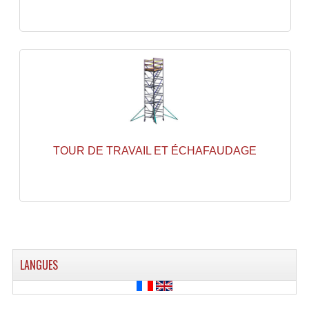
Rack 19" PRO Betonex
Rack 19" Standard Betonex
Sac Trolley De Transport
Sacs & Housses De Transport
Valises Pour Clavier
TOUR DE TRAVAIL ET ÉCHAFAUDAGE
Rack 19 Pouces Multiplis
Accessoires Flight-Case Coins Roulettes
Rack 19" STYLE VSR (capot En L)
Machines À Effets Fumées, Mousses, Liquid
LANGUES
Machines À Fumées
Effets Projection Et Jet De CO2