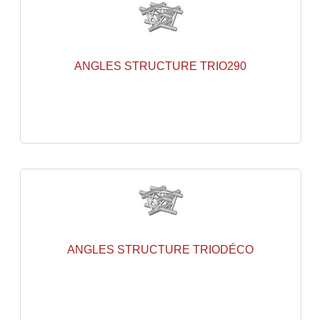
Effets LASERS
Laser Multi-Points
ANGLES STRUCTURE TRIO290
Lasers (Effets Volumetriques)
Lasers D'extérieur Multi-Points
Effets Lumineux À Leds
Effets Lumineux, Centre De Piste
Effets Lumineux, Effets Disco
Electronique Commande Light
ANGLES STRUCTURE TRIODÉCO
Blocs De Puissance
Chenillards Modulateurs
Consoles Éclairage DMX