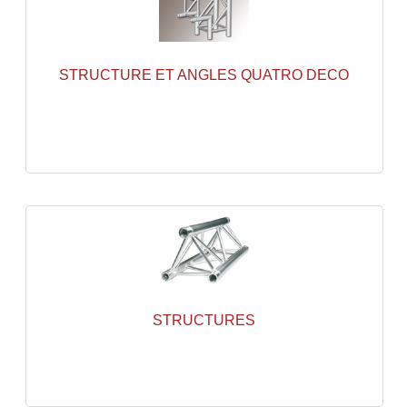
Grill Auto-Porté
Monotubes Et Angles 50mm
STRUCTURE ET ANGLES QUATRO DECO
Pendrillon Et Ossature
Pieds De Levage
Ponts - Portiques
Praticable Et Accessoires
Structure Echelle 290 Asd
Structure Et Angles Quatro Deco
STRUCTURES
Structures
Structures Carrées
Structures, Angles Sd150