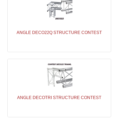
Enceintes Et Caissons Basses
Packs Sono
Enceintes Amplifiées Actives
ANGLE DECO22Q STRUCTURE CONTEST
Enceintes, Système Amplifiés
Enceintes Passives Sono
Retours De Scène
Caisson De Basse Amplifié
Caissons De Basses
Enceinte Nomade Bluetooth
ANGLE DECOTRI STRUCTURE CONTEST
Enceintes (Ecoutes De Studio)
Enceintes Autonomes Portables Amplifiées