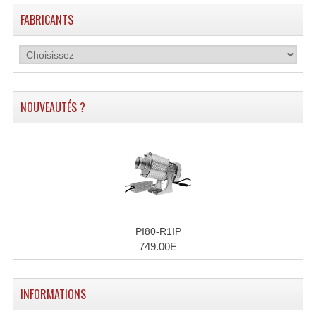
FABRICANTS
Machines À Brouillard
Lanceur De Flammes Et Cartouche De Gaz
Machine À Etincelles Froides
NOUVEAUTÉS ?
Machines & Canon À Confettis
Machines À Bulles
Machines À Effet Brouillard
Machines À Fumée Lourde
Machines À Mousse, Neige, Liquides
PI80-R1IP
749.00E
Liquide À Brouillard
Liquide À Bulles
INFORMATIONS
Liquide À Neige