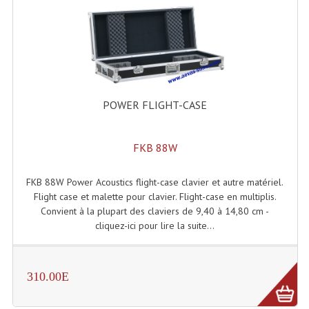
Enceintes Hifi
Enceintes Monitoring
Filtres Actifs, Correcteurs
Haut-Parleurs Moteurs Tweeters Filtres
POWER FLIGHT-CASE
Haut Parleurs Sono
FKB 88W
Filtres Passifs
Haut-Parleurs Amplis Guitare
FKB 88W Power Acoustics flight-case clavier et autre matériel.
Flight case et malette pour clavier. Flight-case en multiplis.
Moteurs Pavillons Pour Enceinte
Convient à la plupart des claviers de 9,40 à 14,80 cm -
cliquez-ici pour lire la suite...
Tweeters Pour Enceintes
Lecteurs Audio & Sources
310.00E
Platines Disque Vinyles