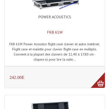
Accessoires Enceintes
Accessoires Micro, Pieds De Régie
POWER ACOUSTICS
Cellule (s)
FKB 61W
Diamants
Pieds D'enceintes
FKB 61W Power Acoustics flight-case clavier et autre matériel.
Flight case et malette pour clavier. flight-case en multiplis.
Selecteurs Audio Vidéo
Convient à la plupart des claviers de 12,40 à 17,80 cm -
cliquez-ici pour lire la suite...
Amplificateurs
Amplificateurs Multi-Canaux
242.00E
Casques Stéréo
Compresseurs , Limiteurs , Noise Gate
Egaliseur Egaliseurs