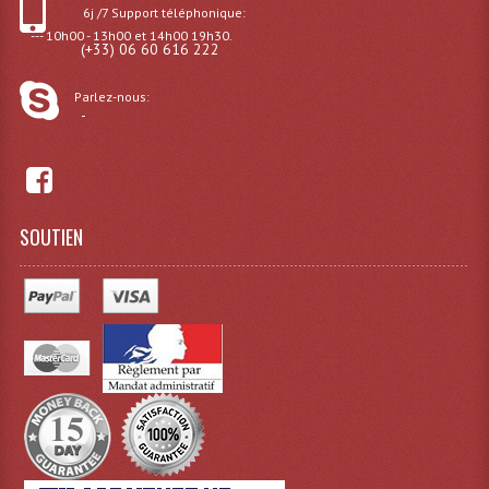
6j /7 Support téléphonique:
--- 10h00 - 13h00 et 14h00 19h30.
Lampes Leds
(+33) 06 60 616 222
Lampes PAR
Parlez-nous:
-
Lampes Théatre
Les Packs Light
Lumières Noire
SOUTIEN
Lyres
Panneaux, Piste Danse À Leds
Petit Effets Lumineux
Projecteur De Gobo
Projecteur Extérieur Multifaisceaux