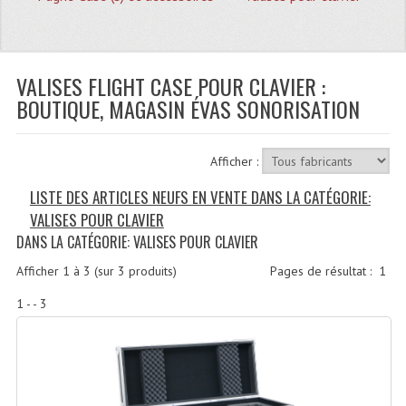
Quoi De Neuf?
Promotions
Plan Acces, Horaires.
VALISES FLIGHT CASE POUR CLAVIER :
BOUTIQUE, MAGASIN ÉVAS SONORISATION
Location De Matériel
Le Matériel D´occasion
Afficher :
Recherche Avancée
LISTE DES ARTICLES NEUFS EN VENTE DANS LA CATÉGORIE:
VALISES POUR CLAVIER
Recevoir Nos Promotions
DANS LA CATÉGORIE: VALISES POUR CLAVIER
Faire Votre Devis
Afficher
1
à
3
(sur
3
produits)
Pages de résultat :
1
CATÉGORIES
1 - - 3
Sonorisation
Accessoires Pieds Cellules Diamants