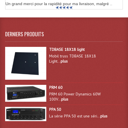
Un grand merci pour la rapidité pour ma livraison, malgré ..
Effets LASERS
Laser Multi-Points
DERNIERS PRODUITS
Lasers (Effets Volumetriques)
Lasers D'extérieur Multi-Points
TDBASE 18X18 light
Mobil truss TDBASE 18X18
Effets Lumineux À Leds
Light...
plus
Effets Lumineux, Centre De Piste
Effets Lumineux, Effets Disco
PRM 60
Electronique Commande Light
PRM 60 Power Dynamics 60W
100V...
plus
Blocs De Puissance
PPA 50
Chenillards Modulateurs
La série PPA 50 est une séri...
plus
Consoles Éclairage DMX