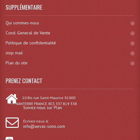
SUPPLÉMENTAIRE
Dispatches
Qui sommes-nous
Filtres Et Divers
Cond. General de Vente
Flexibles Lumineux Leds
Politique de confidentialité
Guirlandes Lumineuse
stop mail
Plan du site
Gyrophares À Leds
Lampes Ampoules
PRENEZ CONTACT
Ampoules - Tubes Lumière Noire Black Gun
10 Bis rue Saint-Maurice 92000
Lampes À Décharges
----- NANTERRE FRANCE. RCS 337 819 338
Suivez-nous sur Plan
Lampes De Couleurs
Écrivez-nous à:
info@aevas-sono.com
Lampes Dichroique
Lampes Halogenes Divers