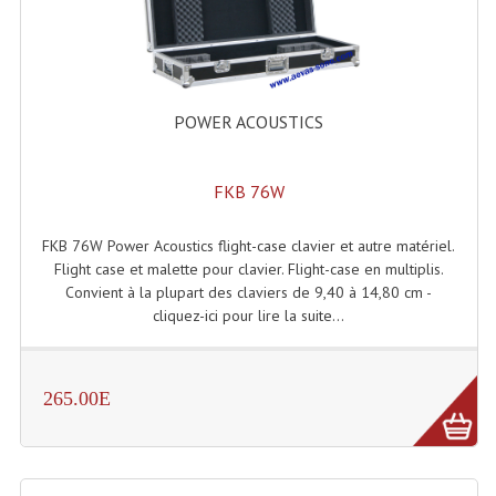
Enceintes Et Caissons Basses
Packs Sono
Enceintes Amplifiées Actives
POWER ACOUSTICS
Enceintes, Système Amplifiés
FKB 76W
Enceintes Passives Sono
Retours De Scène
FKB 76W Power Acoustics flight-case clavier et autre matériel.
Flight case et malette pour clavier. Flight-case en multiplis.
Caisson De Basse Amplifié
Convient à la plupart des claviers de 9,40 à 14,80 cm -
cliquez-ici pour lire la suite...
Caissons De Basses
Enceinte Nomade Bluetooth
265.00E
Enceintes (Ecoutes De Studio)
Enceintes Autonomes Portables Amplifiées