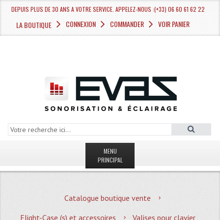
DEPUIS PLUS DE 30 ANS A VOTRE SERVICE. APPELEZ-NOUS :(+33) 06 60 61 62 22
CONNEXION
COMMANDER
VOIR PANIER
LA BOUTIQUE
MENU
PRINCIPAL
LA BOUTIQUE VENTE
Catalogue boutique vente
MAGASIN
Flight-Case (s) et accessoires
Valises pour clavier