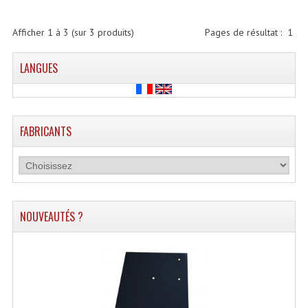
Lecteurs Cd À Plats
Afficher
1
à
3
(sur
3
produits)
Pages de résultat :
1
Lecteurs Cd À Plats Lecteur MP3
LANGUES
Lecteurs Double Cd Mixage Intégrée
Lecteurs Double Cd MP3
Lecteurs Lasers Simple Et Mp3 (rack 19")
FABRICANTS
Minidisc
Digital Package Et Logiciel
Enregistreur Numérique
NOUVEAUTÉS ?
Platines Dvd Pour Dj
Platines Cassettes
Limiteur De Niveau Sonore