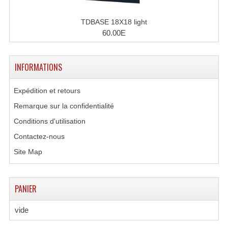
Microphones Scène Et Studio
TDBASE 18X18 light
60.00E
Microphones Filaires
Micro Sans Fil HF VHF 200MHZ
INFORMATIONS
Micro Sans Fil HF UHF 800MHZ
Expédition et retours
Micros De Studio
Remarque sur la confidentialité
Microphones De Surface
Conditions d'utilisation
Contactez-nous
Multi-Effets, Reverbes Etc...
Site Map
Peripheriques Traitements Et Accessoires
Portes Voix Mégaphones
PANIER
Pupitre Pour Discours
vide
Samplers, Échantillonneurs