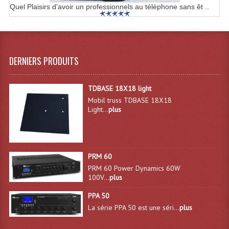
Quel Plaisirs d'avoir un professionnels au téléphone sans êt ..
Effets LASERS
Laser Multi-Points
DERNIERS PRODUITS
Lasers (Effets Volumetriques)
Lasers D'extérieur Multi-Points
TDBASE 18X18 light
Mobil truss TDBASE 18X18
Effets Lumineux À Leds
Light...
plus
Effets Lumineux, Centre De Piste
Effets Lumineux, Effets Disco
PRM 60
Electronique Commande Light
PRM 60 Power Dynamics 60W
100V...
plus
Blocs De Puissance
PPA 50
Chenillards Modulateurs
La série PPA 50 est une séri...
plus
Consoles Éclairage DMX