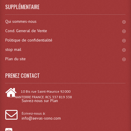
SUPPLÉMENTAIRE
Dispatches
Qui sommes-nous
Filtres Et Divers
Cond. General de Vente
Flexibles Lumineux Leds
Politique de confidentialité
Guirlandes Lumineuse
stop mail
Plan du site
Gyrophares À Leds
Lampes Ampoules
PRENEZ CONTACT
Ampoules - Tubes Lumière Noire Black Gun
10 Bis rue Saint-Maurice 92000
Lampes À Décharges
----- NANTERRE FRANCE. RCS 337 819 338
Suivez-nous sur Plan
Lampes De Couleurs
Écrivez-nous à:
info@aevas-sono.com
Lampes Dichroique
Lampes Halogenes Divers