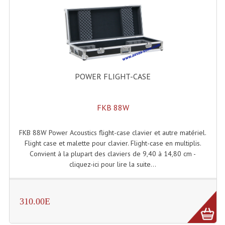
Enceintes Hifi
Enceintes Monitoring
Filtres Actifs, Correcteurs
Haut-Parleurs Moteurs Tweeters Filtres
POWER FLIGHT-CASE
Haut Parleurs Sono
FKB 88W
Filtres Passifs
Haut-Parleurs Amplis Guitare
FKB 88W Power Acoustics flight-case clavier et autre matériel.
Flight case et malette pour clavier. Flight-case en multiplis.
Moteurs Pavillons Pour Enceinte
Convient à la plupart des claviers de 9,40 à 14,80 cm -
cliquez-ici pour lire la suite...
Tweeters Pour Enceintes
Lecteurs Audio & Sources
310.00E
Platines Disque Vinyles