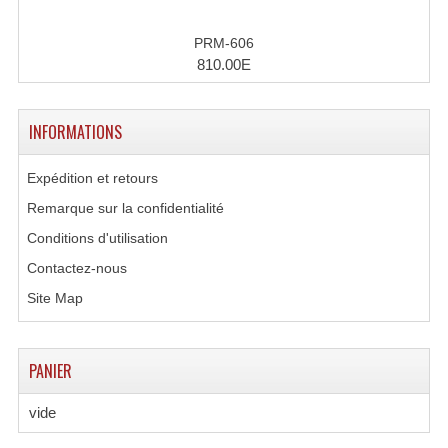
Microphones Scène Et Studio
PRM-606
810.00E
Microphones Filaires
Micro Sans Fil HF VHF 200MHZ
INFORMATIONS
Micro Sans Fil HF UHF 800MHZ
Expédition et retours
Micros De Studio
Remarque sur la confidentialité
Microphones De Surface
Conditions d'utilisation
Contactez-nous
Multi-Effets, Reverbes Etc...
Site Map
Peripheriques Traitements Et Accessoires
Portes Voix Mégaphones
PANIER
Pupitre Pour Discours
vide
Samplers, Échantillonneurs