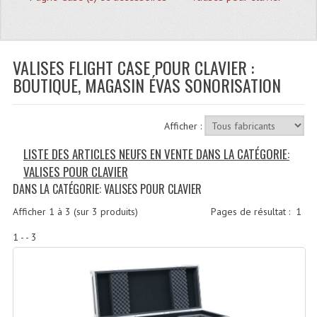
Quoi De Neuf?
Promotions
Plan Acces, Horaires.
VALISES FLIGHT CASE POUR CLAVIER :
BOUTIQUE, MAGASIN ÉVAS SONORISATION
Location De Matériel
Le Matériel D´occasion
Afficher :
Recherche Avancée
LISTE DES ARTICLES NEUFS EN VENTE DANS LA CATÉGORIE:
VALISES POUR CLAVIER
Recevoir Nos Promotions
DANS LA CATÉGORIE: VALISES POUR CLAVIER
Faire Votre Devis
Afficher
1
à
3
(sur
3
produits)
Pages de résultat :
1
CATÉGORIES
1 - - 3
Sonorisation
Accessoires Pieds Cellules Diamants