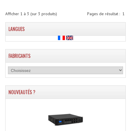
Lecteurs Cd À Plats
Afficher
1
à
3
(sur
3
produits)
Pages de résultat :
1
Lecteurs Cd À Plats Lecteur MP3
LANGUES
Lecteurs Double Cd Mixage Intégrée
Lecteurs Double Cd MP3
Lecteurs Lasers Simple Et Mp3 (rack 19")
FABRICANTS
Minidisc
Digital Package Et Logiciel
Enregistreur Numérique
NOUVEAUTÉS ?
Platines Dvd Pour Dj
Platines Cassettes
Limiteur De Niveau Sonore