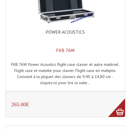
Enceintes Et Caissons Basses
Packs Sono
Enceintes Amplifiées Actives
POWER ACOUSTICS
Enceintes, Système Amplifiés
FKB 76W
Enceintes Passives Sono
Retours De Scène
FKB 76W Power Acoustics flight-case clavier et autre matériel.
Flight case et malette pour clavier. Flight-case en multiplis.
Caisson De Basse Amplifié
Convient à la plupart des claviers de 9,40 à 14,80 cm -
cliquez-ici pour lire la suite...
Caissons De Basses
Enceinte Nomade Bluetooth
265.00E
Enceintes (Ecoutes De Studio)
Enceintes Autonomes Portables Amplifiées