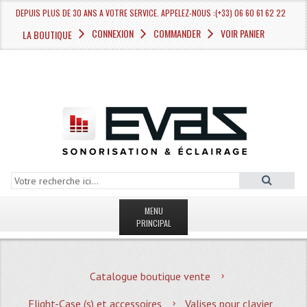
DEPUIS PLUS DE 30 ANS A VOTRE SERVICE. APPELEZ-NOUS :(+33) 06 60 61 62 22
CONNEXION
COMMANDER
VOIR PANIER
LA BOUTIQUE
MENU
PRINCIPAL
LA BOUTIQUE VENTE
Catalogue boutique vente
MAGASIN
Flight-Case (s) et accessoires
Valises pour clavier