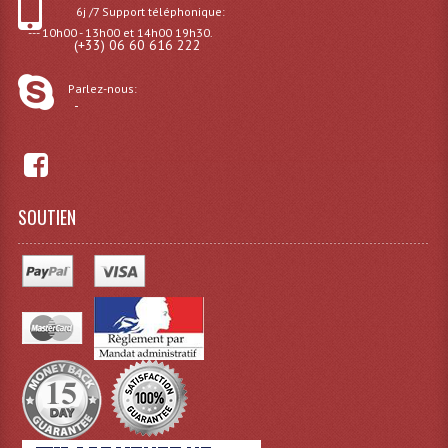
6j /7 Support téléphonique:
--- 10h00 - 13h00 et 14h00 19h30.
Lampes Leds
(+33) 06 60 616 222
Lampes PAR
Parlez-nous:
-
Lampes Théatre
Les Packs Light
Lumières Noire
SOUTIEN
Lyres
Panneaux, Piste Danse À Leds
Petit Effets Lumineux
Projecteur De Gobo
Projecteur Extérieur Multifaisceaux