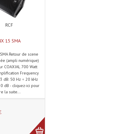
RCF
NX 15 SMA
SMA Retour de scene
fiée (ampli numérique)
eur COAXIAL 700 Watt
amplification Frequency
3 dB: 50 Hz ÷ 20 kHz
0 dB - cliquez-ici pour
ire la suite...
E