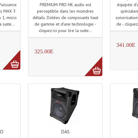
PREMIUM PRO HK audio est
équipée d'
Puissance
perceptible dans les moindres
spéciale
ts MAX 3
détails. Dotées de composants haut
sonorisation
 1, micro
de gamme et d'une technologie -
de - cliquez-
a suite...
cliquez-ici pour lire la suite...
341.00E
325.00E
DAS
IO