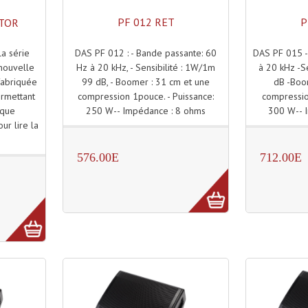
PF 012 RET
P
ITOR
DAS PF 012 : - Bande passante: 60
DAS PF 015 -
 série
Hz à 20 kHz, - Sensibilité : 1W/1m
à 20 kHz -S
nouvelle
99 dB, - Boomer : 31 cm et une
dB -Boo
abriquée
compression 1pouce. - Puissance:
compressio
ermettant
250 W-- Impédance : 8 ohms
300 W-- 
ique
ur lire la
576.00E
712.00E