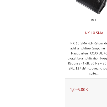
RCF
NX 10 SMA
NX 10 SMA RCF Retour d
actif amplifiée (ampli nu
Haut parleur COAXIAL 4
digital bi-amplification Fr
Réponse -3 dB: 50 Hz ÷ 2
SPL: 127 dB - cliquez-ici po
suite...
1,095.00E