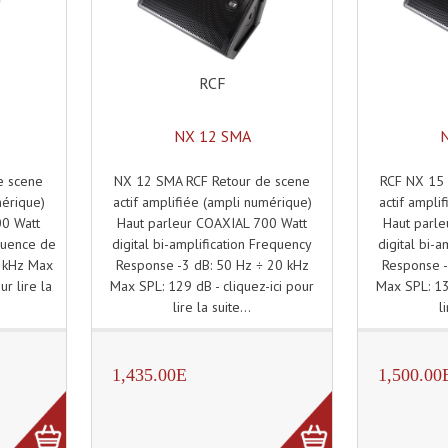
RCF
NX 12 SMA
NX 12 SMA RCF Retour de scene
RCF NX 15 
e scene
actif amplifiée (ampli numérique)
actif ampli
mérique)
Haut parleur COAXIAL 700 Watt
Haut parl
00 Watt
digital bi-amplification Frequency
digital bi-
équence de
Response -3 dB: 50 Hz ÷ 20 kHz
Response -
0 kHz Max
Max SPL: 129 dB - cliquez-ici pour
Max SPL: 13
ur lire la
lire la suite...
l
1,435.00E
1,500.00