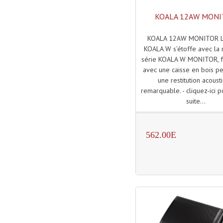
KOALA 12AW MON
KOALA 12AW MONITOR La
KOALA W s’étoffe avec la 
série KOALA W MONITOR, f
avec une caisse en bois p
une restitution acoust
remarquable. - cliquez-ici po
suite...
562.00E