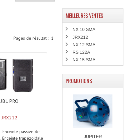
MEILLEURES VENTES
NX 10 SMA
JRX212
Pages de résultat :
1
NX 12 SMA
RS 122A
NX 15 SMA
PROMOTIONS
JBL PRO
JRX212
L Enceinte passive de
JUPITER
é. Enceinte trapézoidale