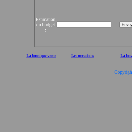
Estimation
du budget
:
La boutique vente
Les occasions
La loc
Copyrigh