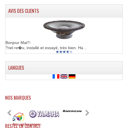
AVIS DES CLIENTS
Bonjour Mat?-
?riel re�u, installé et essayé, très bien. Ha ..
LANGUES
NOS MARQUES
Nos réferences :
RESTEZ EN CONTACT