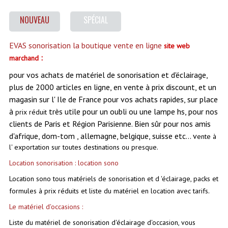
Electronique Commande Light
NOUVEAU
SPÉCIAL
Flight-Cases Et Accessoires
EVAS sonorisation la boutique vente en ligne
site web
Karaoké Matériel Lecteur Etc...
:
marchand
pour vos achats de matériel de sonorisation et d'éclairage,
Machines À Effets Et Fumées, Mousses, Consommables
plus de 2000 articles en ligne, en vente à prix discount, et un
Structures, Pieds, Ponts...
magasin sur l' Ile de France pour vos achats rapides, sur place
à
très utile pour un oubli ou une lampe hs, pour nos
prix réduit
Public-Adress
clients de Paris et Région Parisienne. Bien sûr pour nos amis
d'afrique, dom-tom , allemagne, belgique, suisse etc... v
ente à
Nos Occasions
l' exportation sur toutes destinations ou presque.
Notre Stock B
Location sonorisation :
location sono
Location sono tous matériels de sonorisation et d 'éclairage, packs et
TARIF ET CATALOGUE DE LOCATION
.
formules à prix réduits et liste du matériel en location avec tarifs
LISTE DU MATERIEL D'OCCASION
Le matériel d'occasions :
PLAN ACCES, LES HORAIRES
Liste du matériel de sonorisation d'éclairage d'occasion, vous