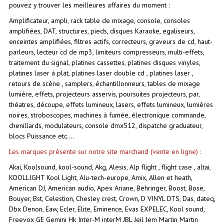
pouvez y trouver les meilleures affaires du moment :
CRÉER UN COMPTE
Amplificateur, ampli, rack table de mixage, console, consoles
amplifiées, DAT, structures, pieds, disques Karaoke, egaliseurs,
enceintes amplifiées, filtres actifs, correcteurs, graveurs de cd, haut-
parleurs, lecteur cd de mp3, limiteurs compresseurs, multi-effets,
traitement du signal, platines cassettes, platines disques vinyles,
platines laser à plat, platines laser double cd , platines laser ,
retours de scène , samplers, échantillonneurs, tables de mixage
lumière, effets, projecteurs asservis, poursuites projecteurs, par,
théatres, découpe, effets lumineux, lasers, effets lumineux, lumières
noires, stroboscopes, machines à fumée, électronique commande,
chenillards, modulateurs, console dmx512, dispatche graduateur,
blocs Puissance etc....
Les marques présente sur notre site marchand (vente en ligne) :
Akai, Koolsound, kool-sound, Akg, Alesis, Alp flight , flight case , altai,
KOOLLIGHT Kool Light, Alu-tech-europe, Amix, Allen et heath,
American DJ, American audio, Apex Ariane, Behringer, Boost, Bose,
Bouyer, Bst, Celestion, Chesley crest, Crown, D VINYL DTS, Das, dateq,
Dbx Denon, Eaw, Ecler, Elite, Eminence, Evas EXPELEC, Kool sound,
Freevox GE Gemini Hk Inter-M interM JBL Jeil Jem Martin Martin