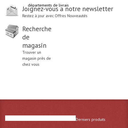
es villes et départements de livraison ou d'intervention technique :
Paris, 
Joignez-vous à notre newsletter
Restez à jour avec Offres Nouveautés
Recherche
de
magasin
Trouver un
magasin près de
chez vous
Derniers produits