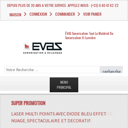
DEPUIS PLUS DE 30 ANS A VOTRE SERVICE. APPELEZ-NOUS : (+33) 6 60 61 62 22
CONNEXION
COMMANDER
VOIR PANIER
MAISON
ÉVAS Sonorisation Tout Le Matériel De
Sonorisation Et Lumière
recherche
MENU
PRINCIPAL
PAGE D'ACCUEIL BOUTIQUE
SUPER PROMOTION
Pack PROMOTION
MAGASIN
LASER MULTI POINTS AVEC DIODE BLEU EFFET
PACK: 2 MINI-LYRES WASH AVEC SON FLIGHT-CASE
TOUTE UNE GAMME DE PROJECTEURS LEDS ET
FLIGHT-CASE MALETTE POWER POUR
PACK 2 ENCEINTES + 1 SUB BASSES IMG STAGE
NUAGE, SPECTACULAIRE ET DECORATIF.
POUR LES 2 LYRES.
LYRES.
CONTROLEUR DJ.
LINE.
Nouveau Produits ?