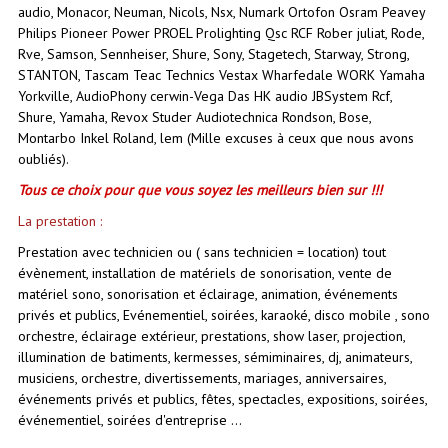
audio, Monacor, Neuman, Nicols, Nsx, Numark Ortofon Osram Peavey
Philips Pioneer Power PROEL Prolighting Qsc RCF Rober juliat, Rode,
Rve, Samson, Sennheiser, Shure, Sony, Stagetech, Starway, Strong,
STANTON, Tascam Teac Technics Vestax Wharfedale WORK Yamaha
Yorkville, AudioPhony cerwin-Vega Das HK audio JBSystem Rcf,
Shure, Yamaha, Revox Studer Audiotechnica Rondson, Bose,
Montarbo Inkel Roland, lem (Mille excuses à ceux que nous avons
oubliés).
Tous ce choix pour que vous soyez les meilleurs bien sur !!!
La prestation :
Prestation avec technicien ou ( sans technicien = location) tout
évènement, installation de matériels de sonorisation, vente de
matériel sono, sonorisation et éclairage, animation, événements
privés et publics, Evénementiel, soirées, karaoké, disco mobile , sono
orchestre, éclairage extérieur, prestations, show laser, projection,
illumination de batiments, kermesses, sémiminaires, dj, animateurs,
musiciens, orchestre, divertissements, mariages, anniversaires,
événements privés et publics,
fêtes, spectacles, expositions, soirées,
événementiel, soirées d'entreprise ...