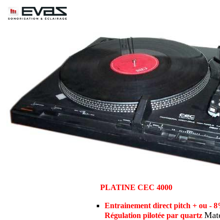
PLATINE CEC 4000
Entrainement direct pitch + ou - 8
Maté
Régulation pilotée par quartz