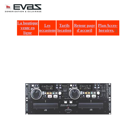
EVA
La boutique
Les
Tarifs
Retour page
Plan Acces-
vente en
occasions
location
d'accueil
horaires.
S
ligne
S