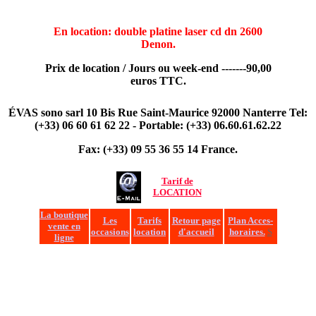
En location: double platine laser cd dn 2600
Denon.
Prix de location / Jours ou week-end -------90,00
euros TTC.
ÉVAS sono sarl 10 Bis Rue Saint-Maurice 92000 Nanterre Tel:
(+33) 06 60 61 62 22 -
Portable: (+33) 06.60.61.62.22
Fax: (+33) 09 55 36 55 14 France.
Tarif de
LOCATION
La boutique
Les
Tarifs
Retour page
Plan Acces-
vente en
occasions
location
d'accueil
horaires.
S
ligne
SONORISATION, SONO, EVAS, aevas, denon, double platine
laser, laser,evas-sono, lo