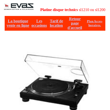
E
Platine disque technics
sl1210 ou sl1200
Retour
La boutique
Les
Tarif de
Plan Acces-
page
vente en ligne
occasions
location
horaires.
d'accueil