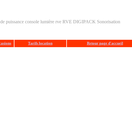
loc de puissance console lumière rve RVE DIGIPACK Sonorisation
casions
Tarifs location
Retour page d'accueil