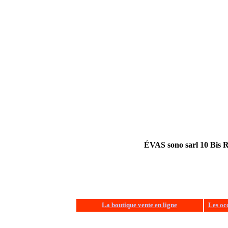
ÉVAS sono sarl 10 Bis R
La boutique vente en ligne
Les oc