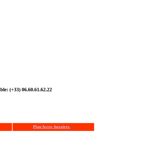
ble: (+33) 06.60.61.62.22
Plan Acces- horaires.
S